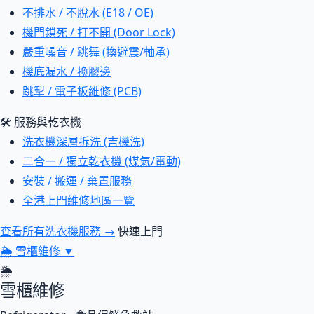
不排水 / 不脫水 (E18 / OE)
機門鎖死 / 打不開 (Door Lock)
嚴重噪音 / 跳舞 (換避震/軸承)
機底漏水 / 換膠邊
跳掣 / 電子板維修 (PCB)
🛠 服務與乾衣機
洗衣機深層拆洗 (吉機洗)
二合一 / 獨立乾衣機 (煤氣/電動)
安裝 / 搬運 / 棄置服務
全港上門維修地區一覽
查看所有洗衣機服務 →
快速上門
🌦
雪櫃維修
▼
🌦
雪櫃維修