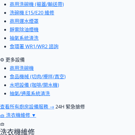
商用洗碗機 (揭蓋/輸送帶)
洗碗機 E15/E20 維修
商用運水煙罩
靜電除油煙機
抽氣系統清洗
食環署 WR1/WR2 諮詢
⚙ 更多設備
商用洗碗機
食品機械 (切肉/攪拌/真空)
水吧設備 (咖啡/開水機)
抽氣/通風系統清洗
查看所有廚房設備服務 →
24H 緊急搶修
🧺
洗衣機維修
▼
🧺
洗衣機維修