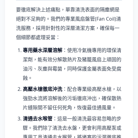
要徹底解決上述痛點，單靠清洗表面的隔塵網是
絕對不足夠的。我們的專業風扇盤管(Fan Coil)清
洗服務，採用針對性的深層清潔方案，確保每一
個細節都處理妥當：
專用藥水深層溶解
：使用冷氣機專用的環保清
潔劑，能有效分解散熱片及豬籠風扇上頑固的
油污、灰塵與霉菌，同時保護金屬表面免受腐
蝕。
高壓水槍徹底沖洗
：配合專業級高壓水槍，以
強勁水流將溶解後的污垢徹底沖出，確保散熱
片縫隙間不留任何死角，恢復最佳通風量。
清通去水喉管
：這是一般清洗最容易忽略的步
驟。我們除了清洗去水盤，更會利用高壓泵或
專用工具清通去水喉管，將堵塞的污潺徹底推