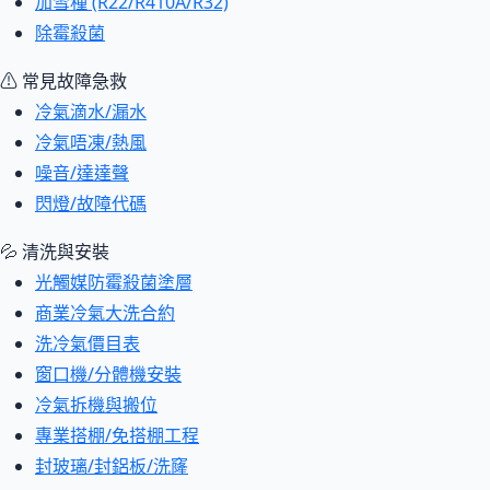
加雪種 (R22/R410A/R32)
除霉殺菌
⚠ 常見故障急救
冷氣滴水/漏水
冷氣唔凍/熱風
噪音/達達聲
閃燈/故障代碼
💦 清洗與安裝
光觸媒防霉殺菌塗層
商業冷氣大洗合約
洗冷氣價目表
窗口機/分體機安裝
冷氣拆機與搬位
專業搭棚/免搭棚工程
封玻璃/封鋁板/洗窿