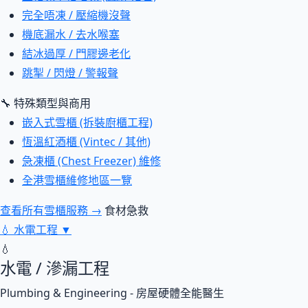
完全唔凍 / 壓縮機沒聲
機底漏水 / 去水喉塞
結冰過厚 / 門膠邊老化
跳掣 / 閃燈 / 警報聲
🔧 特殊類型與商用
嵌入式雪櫃 (拆裝廚櫃工程)
恆溫紅酒櫃 (Vintec / 其他)
急凍櫃 (Chest Freezer) 維修
全港雪櫃維修地區一覽
查看所有雪櫃服務 →
食材急救
💧
水電工程
▼
💧
水電 / 滲漏工程
Plumbing & Engineering - 房屋硬體全能醫生