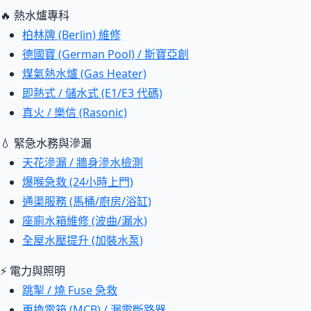
🔥 熱水爐專科
柏林牌 (Berlin) 維修
德國寶 (German Pool) / 斯寶亞創
煤氣熱水爐 (Gas Heater)
即熱式 / 儲水式 (E1/E3 代碼)
真火 / 樂信 (Rasonic)
💧 緊急水務與滲漏
天花滲漏 / 牆身滲水檢測
爆喉急救 (24小時上門)
通渠服務 (馬桶/廚房/浴缸)
座廁水箱維修 (波曲/漏水)
全屋水壓提升 (加裝水泵)
⚡ 電力與照明
跳掣 / 燒 Fuse 急救
更換電箱 (MCB) / 漏電斷路器