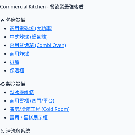
Commercial Kitchen - 餐飲業最強後盾
🔥 熱廚設備
商用電磁爐 (大功率)
中式炒爐 (鑊氣爐)
萬用蒸烤箱 (Combi Oven)
商用炸爐
扒爐
保溫櫃
🧊 製冷設備
製冰機維修
商用雪櫃 (四門/平台)
凍房/冷庫工程 (Cold Room)
壽司 / 蛋糕展示櫃
🚿 清洗與系統