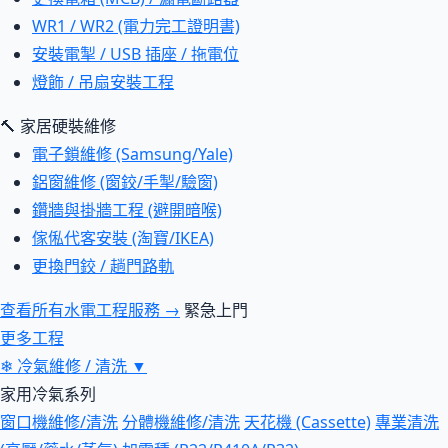
WR1 / WR2 (電力完工證明書)
安裝電掣 / USB 插座 / 拖電位
燈飾 / 吊扇安裝工程
🔨 家居硬裝維修
電子鎖維修 (Samsung/Yale)
鋁窗維修 (窗鉸/手掣/驗窗)
鑽牆與掛牆工程 (避開暗喉)
傢俬代客安裝 (淘寶/IKEA)
更換門鉸 / 趟門路軌
查看所有水電工程服務 →
緊急上門
更多工程
❄
冷氣維修 / 清洗
▼
家用冷氣系列
窗口機維修/清洗
分體機維修/清洗
天花機 (Cassette)
專業清洗