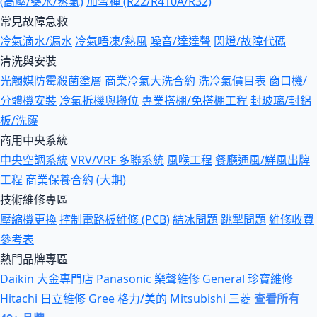
(高壓/藥水/蒸氣)
加雪種 (R22/R410A/R32)
常見故障急救
冷氣滴水/漏水
冷氣唔凍/熱風
噪音/達達聲
閃燈/故障代碼
清洗與安裝
光觸媒防霉殺菌塗層
商業冷氣大洗合約
洗冷氣價目表
窗口機/
分體機安裝
冷氣拆機與搬位
專業搭棚/免搭棚工程
封玻璃/封鋁
板/洗窿
商用中央系統
中央空調系統
VRV/VRF 多聯系統
風喉工程
餐廳通風/鮮風出牌
工程
商業保養合約 (大期)
技術維修專區
壓縮機更換
控制電路板維修 (PCB)
結冰問題
跳掣問題
維修收費
參考表
熱門品牌專區
Daikin 大金專門店
Panasonic 樂聲維修
General 珍寶維修
Hitachi 日立維修
Gree 格力/美的
Mitsubishi 三菱
查看所有