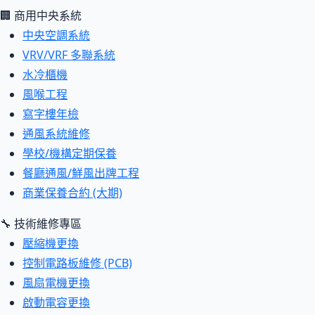
🏢 商用中央系統
中央空調系統
VRV/VRF 多聯系統
水冷櫃機
風喉工程
寫字樓年檢
通風系統維修
學校/機構定期保養
餐廳通風/鮮風出牌工程
商業保養合約 (大期)
🔧 技術維修專區
壓縮機更換
控制電路板維修 (PCB)
風扇電機更換
啟動電容更換