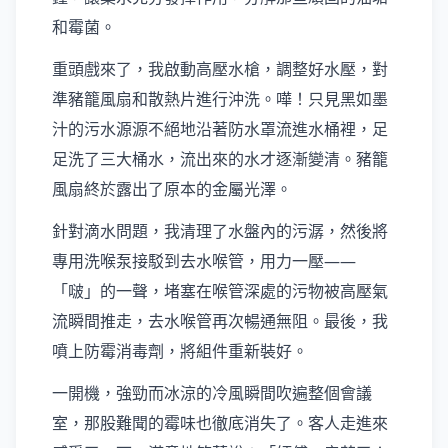
和霉菌。
重頭戲來了，我啟動高壓水槍，調整好水壓，對
準豬籠風扇和散熱片進行沖洗。嘩！只見黑如墨
汁的污水源源不絕地沿著防水罩流進水桶裡，足
足洗了三大桶水，流出來的水才逐漸變清。豬籠
風扇終於露出了原本的金屬光澤。
針對滴水問題，我清理了水盤內的污潺，然後將
專用洗喉泵接駁到去水喉管，用力一壓——
「啵」的一聲，堵塞在喉管深處的污物被高壓氣
流瞬間推走，去水喉管再次暢通無阻。最後，我
噴上防霉消毒劑，將組件重新裝好。
一開機，強勁而冰涼的冷風瞬間吹遍整個會議
室，那股難聞的霉味也徹底消失了。客人走進來