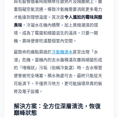
與毛髮會隨著時間積聚在散熱片及隔塵網上，嚴
重阻礙空氣流通，導致冷氣機需要消耗更多電力
才能達到理想溫度。其次是
令人尷尬的霉味與酸
臭味
。冷凝水在機內積聚，加上黑暗潮濕的環
境，成為了霉菌和細菌滋生的溫床，只要一開
機，異味便會吹滿整個室內空間。
最致命的痛點莫過於
冷氣機滴水
甚至出現「水
浸」危機。當機內的去水盤積滿灰塵與細菌形成
的「啫喱狀」污垢（俗稱冷氣潺）時，去水喉管
便會被完全堵塞。積水無處可去，最終只能從天
花板滴下，不僅弄污地方，更可能損壞昂貴的裝
修及電子設備。
解決方案：全方位深層清洗，恢復
巔峰狀態