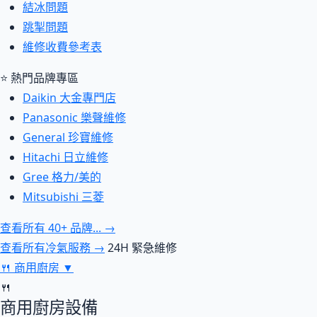
結冰問題
跳掣問題
維修收費參考表
⭐ 熱門品牌專區
Daikin 大金專門店
Panasonic 樂聲維修
General 珍寶維修
Hitachi 日立維修
Gree 格力/美的
Mitsubishi 三菱
查看所有 40+ 品牌... →
查看所有冷氣服務 →
24H 緊急維修
🍴
商用廚房
▼
🍴
商用廚房設備