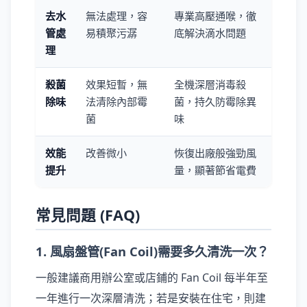
去水
無法處理，容
專業高壓通喉，徹
管處
易積聚污潺
底解決滴水問題
理
殺菌
效果短暫，無
全機深層消毒殺
除味
法清除內部霉
菌，持久防霉除異
菌
味
效能
改善微小
恢復出廠般強勁風
提升
量，顯著節省電費
常見問題 (FAQ)
1. 風扇盤管(Fan Coil)需要多久清洗一次？
一般建議商用辦公室或店鋪的 Fan Coil 每半年至
一年進行一次深層清洗；若是安裝在住宅，則建