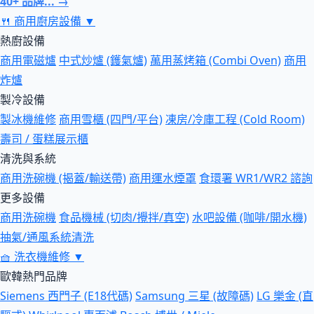
40+ 品牌... →
🍴
商用廚房設備
▼
熱廚設備
商用電磁爐
中式炒爐 (鑊氣爐)
萬用蒸烤箱 (Combi Oven)
商用
炸爐
製冷設備
製冰機維修
商用雪櫃 (四門/平台)
凍房/冷庫工程 (Cold Room)
壽司 / 蛋糕展示櫃
清洗與系統
商用洗碗機 (揭蓋/輸送帶)
商用運水煙罩
食環署 WR1/WR2 諮詢
更多設備
商用洗碗機
食品機械 (切肉/攪拌/真空)
水吧設備 (咖啡/開水機)
抽氣/通風系統清洗
🧺
洗衣機維修
▼
歐韓熱門品牌
Siemens 西門子 (E18代碼)
Samsung 三星 (故障碼)
LG 樂金 (直