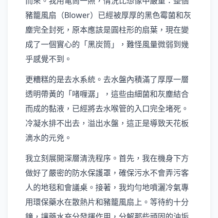
而來。我用電筒一照，情況比想像中嚴重：整個
豬籠風扇（Blower）已經被厚厚的黑色霉菌和灰
塵完全封死，原本應該是圓柱形的扇葉，現在變
成了一個實心的「黑炭筒」，難怪風量微弱到幾
乎感覺不到。
更糟糕的是去水系統。去水盤內積滿了厚厚一層
透明帶黃的「啫喱潺」，這些由細菌和灰塵結合
而成的黏液，已經將去水喉管的入口完全堵死。
冷凝水排不出去，溢出水盤，這正是導致天花板
滴水的元兇。
我立刻展開深層清洗程序。首先，我在機身下方
做好了嚴密的防水保護罩，確保污水不會弄污客
人的地毯和會議桌。接著，我均勻地噴灑冷氣專
用環保藥水在散熱片和豬籠風扇上。等待約十分
鐘，讓藥水充分發揮作用，分解那些頑固的油垢