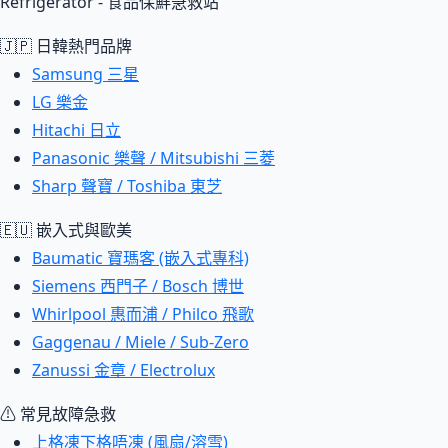
Refrigerator - 食品保鮮急救站
🇯🇵 日韓熱門品牌
Samsung 三星
LG 樂金
Hitachi 日立
Panasonic 樂聲 / Mitsubishi 三菱
Sharp 聲寶 / Toshiba 東芝
🇪🇺 嵌入式與歐美
Baumatic 寶瑪客 (嵌入式專科)
Siemens 西門子 / Bosch 博世
Whirlpool 惠而浦 / Philco 飛歌
Gaggenau / Miele / Sub-Zero
Zanussi 金章 / Electrolux
⚠ 常見故障急救
上格凍下格唔凍 (風扇/溶雪)