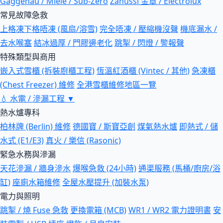
Gaggenau / Miele / Sub-Zero
Zanussi 金章 / Electrolux
常見故障急救
上格凍下格唔凍 (風扇/溶雪)
完全唔凍 / 壓縮機沒聲
機底漏水 /
去水喉塞
結冰過厚 / 門膠邊老化
跳掣 / 閃燈 / 警報聲
特殊類型與商用
嵌入式雪櫃 (拆裝廚櫃工程)
恆溫紅酒櫃 (Vintec / 其他)
急凍櫃
(Chest Freezer) 維修
全港雪櫃維修地區一覽
💧
水電 / 滲漏工程
▼
熱水爐專科
柏林牌 (Berlin) 維修
德國寶 / 斯寶亞創
煤氣熱水爐
即熱式 / 儲
水式 (E1/E3)
真火 / 樂信 (Rasonic)
緊急水務與滲漏
天花滲漏 / 牆身滲水
爆喉急救 (24小時)
通渠服務 (馬桶/廚房/浴
缸)
座廁水箱維修
全屋水壓提升 (加裝水泵)
電力與照明
跳掣 / 燒 Fuse 急救
更換電箱 (MCB)
WR1 / WR2 電力證明書
安