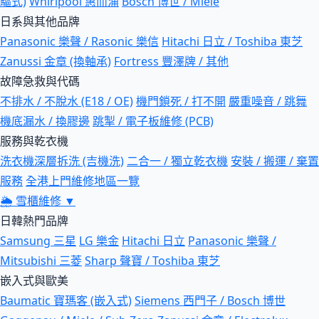
驅式)
Whirlpool 惠而浦
Bosch 博世 / Miele
日系與其他品牌
Panasonic 樂聲 / Rasonic 樂信
Hitachi 日立 / Toshiba 東芝
Zanussi 金章 (換軸承)
Fortress 豐澤牌 / 其他
故障急救與代碼
不排水 / 不脫水 (E18 / OE)
機門鎖死 / 打不開
嚴重噪音 / 跳舞
機底漏水 / 換膠邊
跳掣 / 電子板維修 (PCB)
服務與乾衣機
洗衣機深層拆洗 (吉機洗)
二合一 / 獨立乾衣機
安裝 / 搬運 / 棄置
服務
全港上門維修地區一覽
🌦
雪櫃維修
▼
日韓熱門品牌
Samsung 三星
LG 樂金
Hitachi 日立
Panasonic 樂聲 /
Mitsubishi 三菱
Sharp 聲寶 / Toshiba 東芝
嵌入式與歐美
Baumatic 寶瑪客 (嵌入式)
Siemens 西門子 / Bosch 博世