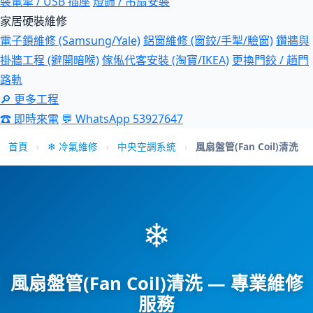
裝電掣 / USB 插座
燈飾 / 吊扇安裝
家居硬裝維修
電子鎖維修 (Samsung/Yale)
鋁窗維修 (窗鉸/手掣/驗窗)
鑽牆與
掛牆工程 (避開暗喉)
傢俬代客安裝 (淘寶/IKEA)
更換門鉸 / 趟門
路軌
🔎 更多工程
☎ 即時來電
💬 WhatsApp 53927647
首頁
›
❄ 冷氣維修
›
中央空調系統
›
風扇盤管(Fan Coil)清洗
❄
風扇盤管(Fan Coil)清洗 — 專業維修
服務