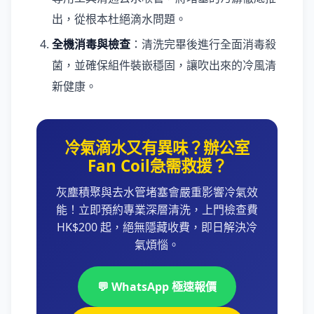
出，從根本杜絕滴水問題。
全機消毒與檢查
：清洗完畢後進行全面消毒殺
菌，並確保組件裝嵌穩固，讓吹出來的冷風清
新健康。
冷氣滴水又有異味？辦公室
Fan Coil急需救援？
灰塵積聚與去水管堵塞會嚴重影響冷氣效
能！立即預約專業深層清洗，上門檢查費
HK$200 起，絕無隱藏收費，即日解決冷
氣煩惱。
💬 WhatsApp 極速報價