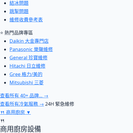
結冰問題
跳掣問題
維修收費參考表
⭐ 熱門品牌專區
Daikin 大金專門店
Panasonic 樂聲維修
General 珍寶維修
Hitachi 日立維修
Gree 格力/美的
Mitsubishi 三菱
查看所有 40+ 品牌... →
查看所有冷氣服務 →
24H 緊急維修
🍴
商用廚房
▼
🍴
商用廚房設備