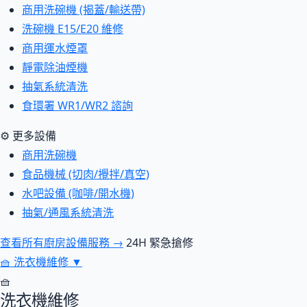
商用洗碗機 (揭蓋/輸送帶)
洗碗機 E15/E20 維修
商用運水煙罩
靜電除油煙機
抽氣系統清洗
食環署 WR1/WR2 諮詢
⚙ 更多設備
商用洗碗機
食品機械 (切肉/攪拌/真空)
水吧設備 (咖啡/開水機)
抽氣/通風系統清洗
查看所有廚房設備服務 →
24H 緊急搶修
🧺
洗衣機維修
▼
🧺
洗衣機維修