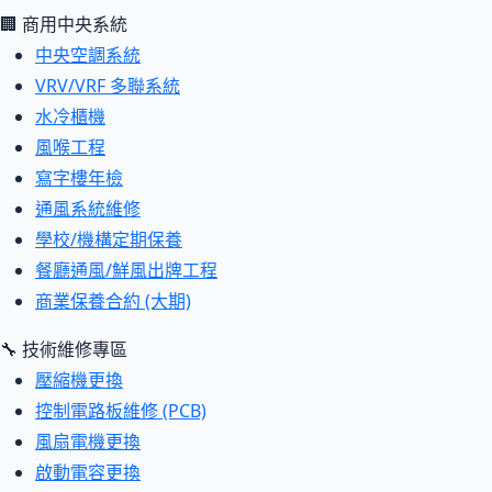
🏢 商用中央系統
中央空調系統
VRV/VRF 多聯系統
水冷櫃機
風喉工程
寫字樓年檢
通風系統維修
學校/機構定期保養
餐廳通風/鮮風出牌工程
商業保養合約 (大期)
🔧 技術維修專區
壓縮機更換
控制電路板維修 (PCB)
風扇電機更換
啟動電容更換