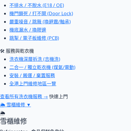
不排水 / 不脫水 (E18 / OE)
機門鎖死 / 打不開 (Door Lock)
嚴重噪音 / 跳舞 (換避震/軸承)
機底漏水 / 換膠邊
跳掣 / 電子板維修 (PCB)
🛠 服務與乾衣機
洗衣機深層拆洗 (吉機洗)
二合一 / 獨立乾衣機 (煤氣/電動)
安裝 / 搬運 / 棄置服務
全港上門維修地區一覽
查看所有洗衣機服務 →
快速上門
🌦
雪櫃維修
▼
🌦
雪櫃維修