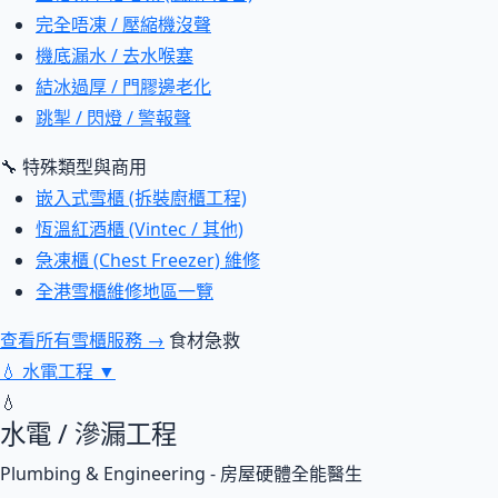
完全唔凍 / 壓縮機沒聲
機底漏水 / 去水喉塞
結冰過厚 / 門膠邊老化
跳掣 / 閃燈 / 警報聲
🔧 特殊類型與商用
嵌入式雪櫃 (拆裝廚櫃工程)
恆溫紅酒櫃 (Vintec / 其他)
急凍櫃 (Chest Freezer) 維修
全港雪櫃維修地區一覽
查看所有雪櫃服務 →
食材急救
💧
水電工程
▼
💧
水電 / 滲漏工程
Plumbing & Engineering - 房屋硬體全能醫生