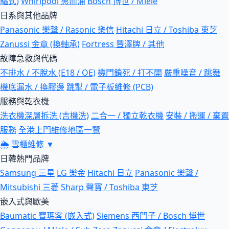
驅式)
Whirlpool 惠而浦
Bosch 博世 / Miele
日系與其他品牌
Panasonic 樂聲 / Rasonic 樂信
Hitachi 日立 / Toshiba 東芝
Zanussi 金章 (換軸承)
Fortress 豐澤牌 / 其他
故障急救與代碼
不排水 / 不脫水 (E18 / OE)
機門鎖死 / 打不開
嚴重噪音 / 跳舞
機底漏水 / 換膠邊
跳掣 / 電子板維修 (PCB)
服務與乾衣機
洗衣機深層拆洗 (吉機洗)
二合一 / 獨立乾衣機
安裝 / 搬運 / 棄置
服務
全港上門維修地區一覽
🌦
雪櫃維修
▼
日韓熱門品牌
Samsung 三星
LG 樂金
Hitachi 日立
Panasonic 樂聲 /
Mitsubishi 三菱
Sharp 聲寶 / Toshiba 東芝
嵌入式與歐美
Baumatic 寶瑪客 (嵌入式)
Siemens 西門子 / Bosch 博世