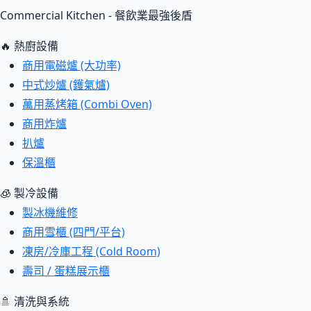
Commercial Kitchen - 餐飲業最強後盾
🔥 熱廚設備
商用電磁爐 (大功率)
中式炒爐 (鑊氣爐)
萬用蒸烤箱 (Combi Oven)
商用炸爐
扒爐
保溫櫃
🧊 製冷設備
製冰機維修
商用雪櫃 (四門/平台)
凍房/冷庫工程 (Cold Room)
壽司 / 蛋糕展示櫃
🚿 清洗與系統