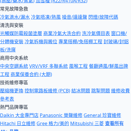
(高壓/藥水/蒸氣)
加雪種 (R22/R410A/R32)
常見故障急救
冷氣滴水/漏水
冷氣唔凍/熱風
噪音/達達聲
閃燈/故障代碼
清洗與安裝
光觸媒防霉殺菌塗層
商業冷氣大洗合約
洗冷氣價目表
窗口機/
分體機安裝
冷氣拆機與搬位
專業搭棚/免搭棚工程
封玻璃/封鋁
板/洗窿
商用中央系統
中央空調系統
VRV/VRF 多聯系統
風喉工程
餐廳通風/鮮風出牌
工程
商業保養合約 (大期)
技術維修專區
壓縮機更換
控制電路板維修 (PCB)
結冰問題
跳掣問題
維修收費
參考表
熱門品牌專區
Daikin 大金專門店
Panasonic 樂聲維修
General 珍寶維修
Hitachi 日立維修
Gree 格力/美的
Mitsubishi 三菱
查看所有