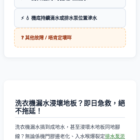
⚡ 💧 機底持續滴水或排水泵位置滲水
❓ 其他故障 / 唔肯定壞咩
洗衣機漏水浸壞地板？即日急救，絕
不拖延！
洗衣機漏水搞到成地水，甚至浸壞木地板同地腳
線？無論係機門膠邊老化、入水喉爆裂定
排水泵淤