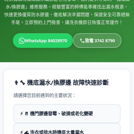
水/換膠邊」維修服務。經驗豐富的師傅能準確找出漏水根源，
快速更換優質防水膠邊，徹底解決滲漏問題，保證安全可靠絕無
手尾。立即預約上門檢查，讓洗衣機即日恢復正常運作！
WhatsApp 84028970
致電 3742 8790
👨‍🔧 機底漏水/換膠邊 故障快速診斷
請選擇您目前遇到的主要狀況：
⚡ 🚪 機門膠邊發霉、破損或老化變硬
⚡ 🌊 洗衣或排水時機底大量漏水