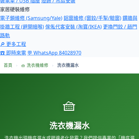
裝電掣 / USB 插座
燈飾 / 吊扇安裝
家居硬裝維修
電子鎖維修 (Samsung/Yale)
鋁窗維修 (窗鉸/手掣/驗窗)
鑽牆與
掛牆工程 (避開暗喉)
傢俬代客安裝 (淘寶/IKEA)
更換門鉸 / 趟門
路軌
🔎 更多工程
☎ 即時來電
💬 WhatsApp 84028970
首頁
›
🧺 洗衣機維修
›
洗衣機漏水
🧺
洗衣機漏水
洗衣機出現機底漏水或膠邊老化發霉？我們提供專業的「機底漏