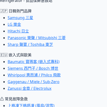
Refrigerator - 食品保鮮急救站
🇯🇵 日韓熱門品牌
Samsung 三星
LG 樂金
Hitachi 日立
Panasonic 樂聲 / Mitsubishi 三菱
Sharp 聲寶 / Toshiba 東芝
🇪🇺 嵌入式與歐美
Baumatic 寶瑪客 (嵌入式專科)
Siemens 西門子 / Bosch 博世
Whirlpool 惠而浦 / Philco 飛歌
Gaggenau / Miele / Sub-Zero
Zanussi 金章 / Electrolux
⚠ 常見故障急救
上格凍下格唔凍 (風扇/溶雪)