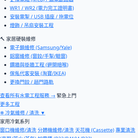
WR1 / WR2 (電力完工證明書)
安裝電掣 / USB 插座 / 拖電位
燈飾 / 吊扇安裝工程
🔨 家居硬裝維修
電子鎖維修 (Samsung/Yale)
鋁窗維修 (窗鉸/手掣/驗窗)
鑽牆與掛牆工程 (避開暗喉)
傢俬代客安裝 (淘寶/IKEA)
更換門鉸 / 趟門路軌
查看所有水電工程服務 →
緊急上門
更多工程
❄
冷氣維修 / 清洗
▼
家用冷氣系列
窗口機維修/清洗
分體機維修/清洗
天花機 (Cassette)
專業清洗