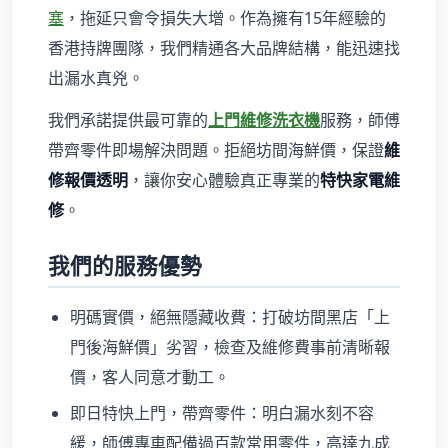
塞
，拖延只會令損失大增。作為擁有15年經驗的
香港持牌團隊，我們精通各大品牌結構，能迅速找
出漏水真兇。
我們承諾提供最可靠的
上門維修洗衣機
服務，師傅
帶齊零件即場解決問題。拒絕坊間海鮮價，保證
維
修報價透明
，讓你安心體驗真正專業的
特快家電維
修
。
我們的服務優勢
明碼實價，絕無隱藏收費：打破坊間黑店「上
門後海鮮價」劣習，檢查及維修費事前清晰報
價，客人同意才動工。
即日特快上門，帶齊零件：明白漏水刻不容
緩，師傅專車配備過百款常用零件，高達九成