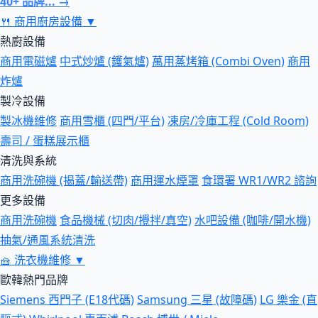
40+ 品牌... →
🍴
商用廚房設備
▼
熱廚設備
商用電磁爐
中式炒爐 (鑊氣爐)
萬用蒸烤箱 (Combi Oven)
商用
炸爐
製冷設備
製冰機維修
商用雪櫃 (四門/平台)
凍房/冷庫工程 (Cold Room)
壽司 / 蛋糕展示櫃
清洗與系統
商用洗碗機 (揭蓋/輸送帶)
商用運水煙罩
食環署 WR1/WR2 諮詢
更多設備
商用洗碗機
食品機械 (切肉/攪拌/真空)
水吧設備 (咖啡/開水機)
抽氣/通風系統清洗
🧺
洗衣機維修
▼
歐韓熱門品牌
Siemens 西門子 (E18代碼)
Samsung 三星 (故障碼)
LG 樂金 (直