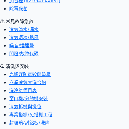
加雪種 (R22/R410A/R32)
除霉殺菌
⚠ 常見故障急救
冷氣滴水/漏水
冷氣唔凍/熱風
噪音/達達聲
閃燈/故障代碼
💦 清洗與安裝
光觸媒防霉殺菌塗層
商業冷氣大洗合約
洗冷氣價目表
窗口機/分體機安裝
冷氣拆機與搬位
專業搭棚/免搭棚工程
封玻璃/封鋁板/洗窿