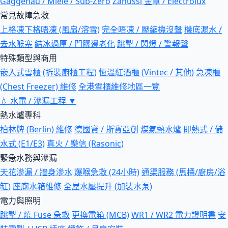
Gaggenau / Miele / Sub-Zero
Zanussi 金章 / Electrolux
常見故障急救
上格凍下格唔凍 (風扇/溶雪)
完全唔凍 / 壓縮機沒聲
機底漏水 /
去水喉塞
結冰過厚 / 門膠邊老化
跳掣 / 閃燈 / 警報聲
特殊類型與商用
嵌入式雪櫃 (拆裝廚櫃工程)
恆溫紅酒櫃 (Vintec / 其他)
急凍櫃
(Chest Freezer) 維修
全港雪櫃維修地區一覽
💧
水電 / 滲漏工程
▼
熱水爐專科
柏林牌 (Berlin) 維修
德國寶 / 斯寶亞創
煤氣熱水爐
即熱式 / 儲
水式 (E1/E3)
真火 / 樂信 (Rasonic)
緊急水務與滲漏
天花滲漏 / 牆身滲水
爆喉急救 (24小時)
通渠服務 (馬桶/廚房/浴
缸)
座廁水箱維修
全屋水壓提升 (加裝水泵)
電力與照明
跳掣 / 燒 Fuse 急救
更換電箱 (MCB)
WR1 / WR2 電力證明書
安