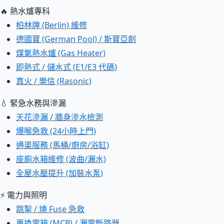
🔥 熱水爐專科
柏林牌 (Berlin) 維修
德國寶 (German Pool) / 斯寶亞創
煤氣熱水爐 (Gas Heater)
即熱式 / 儲水式 (E1/E3 代碼)
真火 / 樂信 (Rasonic)
💧 緊急水務與滲漏
天花滲漏 / 牆身滲水檢測
爆喉急救 (24小時上門)
通渠服務 (馬桶/廚房/浴缸)
座廁水箱維修 (波曲/漏水)
全屋水壓提升 (加裝水泵)
⚡ 電力與照明
跳掣 / 燒 Fuse 急救
更換電箱 (MCB) / 漏電斷路器