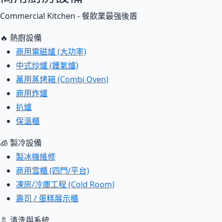
Commercial Kitchen - 餐飲業最強後盾
🔥 熱廚設備
商用電磁爐 (大功率)
中式炒爐 (鑊氣爐)
萬用蒸烤箱 (Combi Oven)
商用炸爐
扒爐
保溫櫃
🧊 製冷設備
製冰機維修
商用雪櫃 (四門/平台)
凍房/冷庫工程 (Cold Room)
壽司 / 蛋糕展示櫃
🚿 清洗與系統