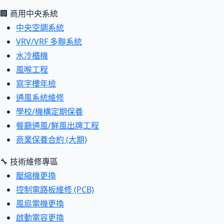
🏢 商用中央系統
中央空調系統
VRV/VRF 多聯系統
水冷櫃機
風喉工程
寫字樓年檢
通風系統維修
學校/機構定期保養
餐廳通風/鮮風出牌工程
商業保養合約 (大期)
🔧 技術維修專區
壓縮機更換
控制電路板維修 (PCB)
風扇電機更換
啟動電容更換