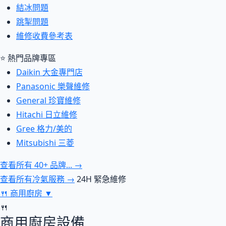
結冰問題
跳掣問題
維修收費參考表
⭐ 熱門品牌專區
Daikin 大金專門店
Panasonic 樂聲維修
General 珍寶維修
Hitachi 日立維修
Gree 格力/美的
Mitsubishi 三菱
查看所有 40+ 品牌... →
查看所有冷氣服務 →
24H 緊急維修
🍴
商用廚房
▼
🍴
商用廚房設備