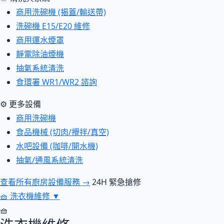
商用洗碗機 (揭蓋/輸送帶)
洗碗機 E15/E20 維修
商用運水煙罩
靜電除油煙機
抽氣系統清洗
食環署 WR1/WR2 諮詢
⚙ 更多設備
商用洗碗機
食品機械 (切肉/攪拌/真空)
水吧設備 (咖啡/開水機)
抽氣/通風系統清洗
查看所有廚房設備服務 →
24H 緊急搶修
🧺
洗衣機維修
▼
🧺