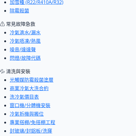
加雪種 (R22/R410A/R32)
除霉殺菌
⚠ 常見故障急救
冷氣滴水/漏水
冷氣唔凍/熱風
噪音/達達聲
閃燈/故障代碼
💦 清洗與安裝
光觸媒防霉殺菌塗層
商業冷氣大洗合約
洗冷氣價目表
窗口機/分體機安裝
冷氣拆機與搬位
專業搭棚/免搭棚工程
封玻璃/封鋁板/洗窿