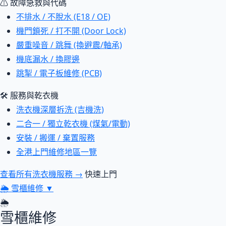
⚠ 故障急救與代碼
不排水 / 不脫水 (E18 / OE)
機門鎖死 / 打不開 (Door Lock)
嚴重噪音 / 跳舞 (換避震/軸承)
機底漏水 / 換膠邊
跳掣 / 電子板維修 (PCB)
🛠 服務與乾衣機
洗衣機深層拆洗 (吉機洗)
二合一 / 獨立乾衣機 (煤氣/電動)
安裝 / 搬運 / 棄置服務
全港上門維修地區一覽
查看所有洗衣機服務 →
快速上門
🌦
雪櫃維修
▼
🌦
雪櫃維修