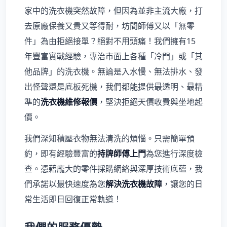
家中的洗衣機突然故障，但因為並非主流大廠，打
去原廠保養又貴又等得耐，坊間師傅又以「無零
件」為由拒絕接單？絕對不用頭痛！我們擁有15
年豐富實戰經驗，專治市面上各種「冷門」或「其
他品牌」的洗衣機。無論是入水慢、無法排水、發
出怪聲還是底板死機，我們都能提供最透明、最精
準的
洗衣機維修報價
，堅決拒絕天價收費與坐地起
價。
我們深知積壓衣物無法清洗的煩惱。只需簡單預
約，即有經驗豐富的
持牌師傅上門
為您進行深度檢
查。憑藉龐大的零件採購網絡與深厚技術底蘊，我
們承諾以最快速度為您
解決洗衣機故障
，讓您的日
常生活即日回復正常軌道！