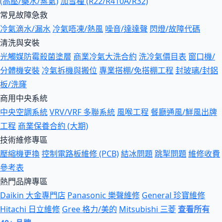
(高壓/藥水/蒸氣)
加雪種 (R22/R410A/R32)
常見故障急救
冷氣滴水/漏水
冷氣唔凍/熱風
噪音/達達聲
閃燈/故障代碼
清洗與安裝
光觸媒防霉殺菌塗層
商業冷氣大洗合約
洗冷氣價目表
窗口機/
分體機安裝
冷氣拆機與搬位
專業搭棚/免搭棚工程
封玻璃/封鋁
板/洗窿
商用中央系統
中央空調系統
VRV/VRF 多聯系統
風喉工程
餐廳通風/鮮風出牌
工程
商業保養合約 (大期)
技術維修專區
壓縮機更換
控制電路板維修 (PCB)
結冰問題
跳掣問題
維修收費
參考表
熱門品牌專區
Daikin 大金專門店
Panasonic 樂聲維修
General 珍寶維修
Hitachi 日立維修
Gree 格力/美的
Mitsubishi 三菱
查看所有