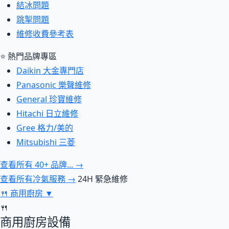
結冰問題
跳掣問題
維修收費參考表
⭐ 熱門品牌專區
Daikin 大金專門店
Panasonic 樂聲維修
General 珍寶維修
Hitachi 日立維修
Gree 格力/美的
Mitsubishi 三菱
查看所有 40+ 品牌... →
查看所有冷氣服務 →
24H 緊急維修
🍴
商用廚房
▼
🍴
商用廚房設備