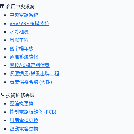
🏢 商用中央系統
中央空調系統
VRV/VRF 多聯系統
水冷櫃機
風喉工程
寫字樓年檢
通風系統維修
學校/機構定期保養
餐廳通風/鮮風出牌工程
商業保養合約 (大期)
🔧 技術維修專區
壓縮機更換
控制電路板維修 (PCB)
風扇電機更換
啟動電容更換