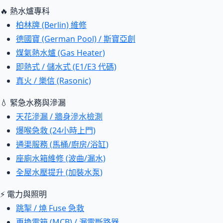
🔥 熱水爐專科
柏林牌 (Berlin) 維修
德國寶 (German Pool) / 斯寶亞創
煤氣熱水爐 (Gas Heater)
即熱式 / 儲水式 (E1/E3 代碼)
真火 / 樂信 (Rasonic)
💧 緊急水務與滲漏
天花滲漏 / 牆身滲水檢測
爆喉急救 (24小時上門)
通渠服務 (馬桶/廚房/浴缸)
座廁水箱維修 (波曲/漏水)
全屋水壓提升 (加裝水泵)
⚡ 電力與照明
跳掣 / 燒 Fuse 急救
更換電箱 (MCB) / 漏電斷路器