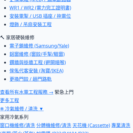
WR1 / WR2 (電力完工證明書)
安裝電掣 / USB 插座 / 拖電位
燈飾 / 吊扇安裝工程
🔨 家居硬裝維修
電子鎖維修 (Samsung/Yale)
鋁窗維修 (窗鉸/手掣/驗窗)
鑽牆與掛牆工程 (避開暗喉)
傢俬代客安裝 (淘寶/IKEA)
更換門鉸 / 趟門路軌
查看所有水電工程服務 →
緊急上門
更多工程
❄
冷氣維修 / 清洗
▼
家用冷氣系列
窗口機維修/清洗
分體機維修/清洗
天花機 (Cassette)
專業清洗