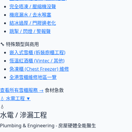
完全唔凍 / 壓縮機沒聲
機底漏水 / 去水喉塞
結冰過厚 / 門膠邊老化
跳掣 / 閃燈 / 警報聲
🔧 特殊類型與商用
嵌入式雪櫃 (拆裝廚櫃工程)
恆溫紅酒櫃 (Vintec / 其他)
急凍櫃 (Chest Freezer) 維修
全港雪櫃維修地區一覽
查看所有雪櫃服務 →
食材急救
💧
水電工程
▼
💧
水電 / 滲漏工程
Plumbing & Engineering - 房屋硬體全能醫生