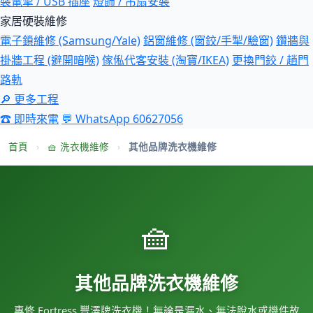
裝電掣 / USB 插座
燈飾 / 吊扇安裝
家居硬裝維修
電子鎖維修 (Samsung/Yale)
鋁窗維修 (窗鉸/手掣/驗窗)
鑽牆與
掛牆工程 (避開暗喉)
傢俬代客安裝 (淘寶/IKEA)
更換門鉸 / 趟門
路軌
🔎 更多工程
☎ 即時來電
💬 WhatsApp 60627056
首頁
›
🧺 洗衣機維修
›
其他品牌洗衣機維修
🧺
其他品牌洗衣機維修
專修 Fortress 豐澤牌洗衣機！無論是漏水、無法脫水或機件故