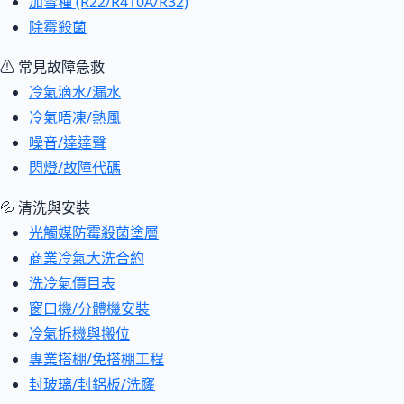
加雪種 (R22/R410A/R32)
除霉殺菌
⚠ 常見故障急救
冷氣滴水/漏水
冷氣唔凍/熱風
噪音/達達聲
閃燈/故障代碼
💦 清洗與安裝
光觸媒防霉殺菌塗層
商業冷氣大洗合約
洗冷氣價目表
窗口機/分體機安裝
冷氣拆機與搬位
專業搭棚/免搭棚工程
封玻璃/封鋁板/洗窿