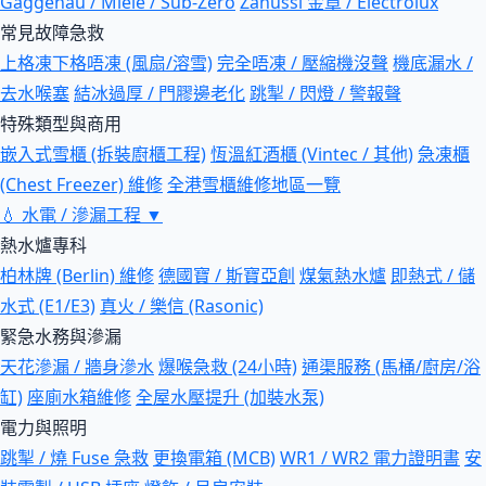
Gaggenau / Miele / Sub-Zero
Zanussi 金章 / Electrolux
常見故障急救
上格凍下格唔凍 (風扇/溶雪)
完全唔凍 / 壓縮機沒聲
機底漏水 /
去水喉塞
結冰過厚 / 門膠邊老化
跳掣 / 閃燈 / 警報聲
特殊類型與商用
嵌入式雪櫃 (拆裝廚櫃工程)
恆溫紅酒櫃 (Vintec / 其他)
急凍櫃
(Chest Freezer) 維修
全港雪櫃維修地區一覽
💧
水電 / 滲漏工程
▼
熱水爐專科
柏林牌 (Berlin) 維修
德國寶 / 斯寶亞創
煤氣熱水爐
即熱式 / 儲
水式 (E1/E3)
真火 / 樂信 (Rasonic)
緊急水務與滲漏
天花滲漏 / 牆身滲水
爆喉急救 (24小時)
通渠服務 (馬桶/廚房/浴
缸)
座廁水箱維修
全屋水壓提升 (加裝水泵)
電力與照明
跳掣 / 燒 Fuse 急救
更換電箱 (MCB)
WR1 / WR2 電力證明書
安