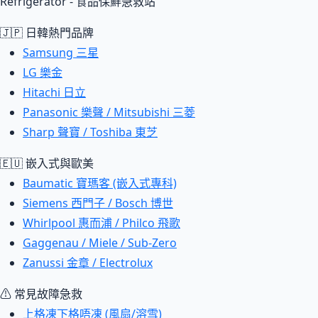
Refrigerator - 食品保鮮急救站
🇯🇵 日韓熱門品牌
Samsung 三星
LG 樂金
Hitachi 日立
Panasonic 樂聲 / Mitsubishi 三菱
Sharp 聲寶 / Toshiba 東芝
🇪🇺 嵌入式與歐美
Baumatic 寶瑪客 (嵌入式專科)
Siemens 西門子 / Bosch 博世
Whirlpool 惠而浦 / Philco 飛歌
Gaggenau / Miele / Sub-Zero
Zanussi 金章 / Electrolux
⚠ 常見故障急救
上格凍下格唔凍 (風扇/溶雪)