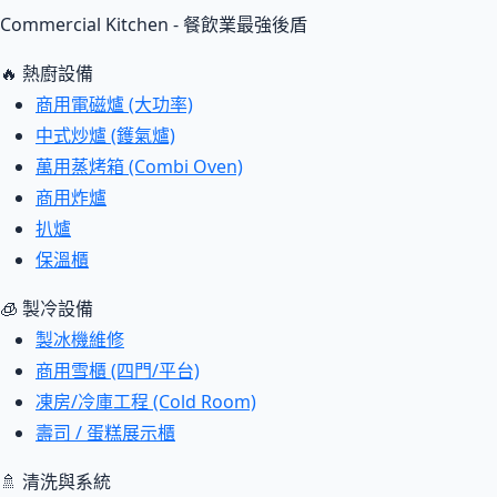
Commercial Kitchen - 餐飲業最強後盾
🔥 熱廚設備
商用電磁爐 (大功率)
中式炒爐 (鑊氣爐)
萬用蒸烤箱 (Combi Oven)
商用炸爐
扒爐
保溫櫃
🧊 製冷設備
製冰機維修
商用雪櫃 (四門/平台)
凍房/冷庫工程 (Cold Room)
壽司 / 蛋糕展示櫃
🚿 清洗與系統