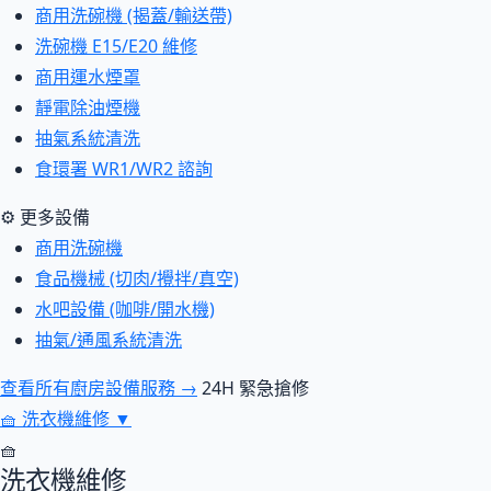
商用洗碗機 (揭蓋/輸送帶)
洗碗機 E15/E20 維修
商用運水煙罩
靜電除油煙機
抽氣系統清洗
食環署 WR1/WR2 諮詢
⚙ 更多設備
商用洗碗機
食品機械 (切肉/攪拌/真空)
水吧設備 (咖啡/開水機)
抽氣/通風系統清洗
查看所有廚房設備服務 →
24H 緊急搶修
🧺
洗衣機維修
▼
🧺
洗衣機維修