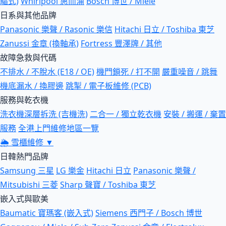
驅式)
Whirlpool 惠而浦
Bosch 博世 / Miele
日系與其他品牌
Panasonic 樂聲 / Rasonic 樂信
Hitachi 日立 / Toshiba 東芝
Zanussi 金章 (換軸承)
Fortress 豐澤牌 / 其他
故障急救與代碼
不排水 / 不脫水 (E18 / OE)
機門鎖死 / 打不開
嚴重噪音 / 跳舞
機底漏水 / 換膠邊
跳掣 / 電子板維修 (PCB)
服務與乾衣機
洗衣機深層拆洗 (吉機洗)
二合一 / 獨立乾衣機
安裝 / 搬運 / 棄置
服務
全港上門維修地區一覽
🌦
雪櫃維修
▼
日韓熱門品牌
Samsung 三星
LG 樂金
Hitachi 日立
Panasonic 樂聲 /
Mitsubishi 三菱
Sharp 聲寶 / Toshiba 東芝
嵌入式與歐美
Baumatic 寶瑪客 (嵌入式)
Siemens 西門子 / Bosch 博世