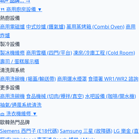
40+ 品牌... →
🍴
商用廚房設備
▼
熱廚設備
商用電磁爐
中式炒爐 (鑊氣爐)
萬用蒸烤箱 (Combi Oven)
商用
炸爐
製冷設備
製冰機維修
商用雪櫃 (四門/平台)
凍房/冷庫工程 (Cold Room)
壽司 / 蛋糕展示櫃
清洗與系統
商用洗碗機 (揭蓋/輸送帶)
商用運水煙罩
食環署 WR1/WR2 諮詢
更多設備
商用洗碗機
食品機械 (切肉/攪拌/真空)
水吧設備 (咖啡/開水機)
抽氣/通風系統清洗
🧺
洗衣機維修
▼
歐韓熱門品牌
Siemens 西門子 (E18代碼)
Samsung 三星 (故障碼)
LG 樂金 (直