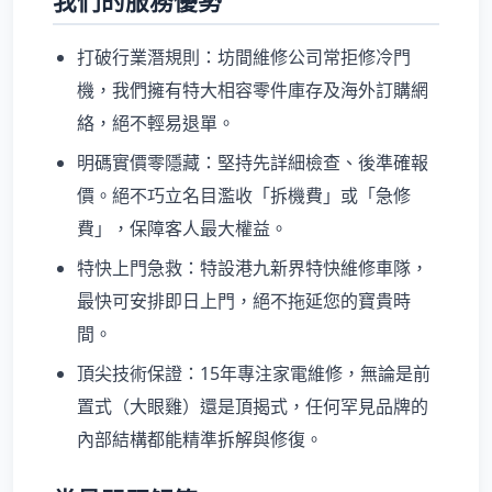
我們的服務優勢
打破行業潛規則：坊間維修公司常拒修冷門
機，我們擁有特大相容零件庫存及海外訂購網
絡，絕不輕易退單。
明碼實價零隱藏：堅持先詳細檢查、後準確報
價。絕不巧立名目濫收「拆機費」或「急修
費」，保障客人最大權益。
特快上門急救：特設港九新界特快維修車隊，
最快可安排即日上門，絕不拖延您的寶貴時
間。
頂尖技術保證：15年專注家電維修，無論是前
置式（大眼雞）還是頂揭式，任何罕見品牌的
內部結構都能精準拆解與修復。