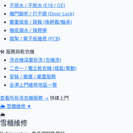
不排水 / 不脫水 (E18 / OE)
機門鎖死 / 打不開 (Door Lock)
嚴重噪音 / 跳舞 (換避震/軸承)
機底漏水 / 換膠邊
跳掣 / 電子板維修 (PCB)
🛠 服務與乾衣機
洗衣機深層拆洗 (吉機洗)
二合一 / 獨立乾衣機 (煤氣/電動)
安裝 / 搬運 / 棄置服務
全港上門維修地區一覽
查看所有洗衣機服務 →
快速上門
🌦
雪櫃維修
▼
🌦
雪櫃維修