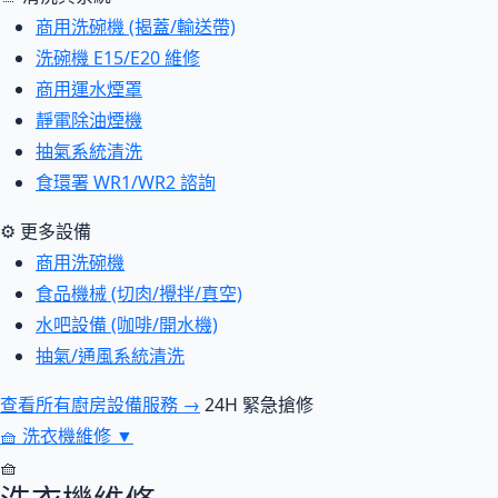
商用洗碗機 (揭蓋/輸送帶)
洗碗機 E15/E20 維修
商用運水煙罩
靜電除油煙機
抽氣系統清洗
食環署 WR1/WR2 諮詢
⚙ 更多設備
商用洗碗機
食品機械 (切肉/攪拌/真空)
水吧設備 (咖啡/開水機)
抽氣/通風系統清洗
查看所有廚房設備服務 →
24H 緊急搶修
🧺
洗衣機維修
▼
🧺