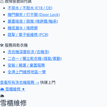
⚠ 故障急救與代碼
不排水 / 不脫水 (E18 / OE)
機門鎖死 / 打不開 (Door Lock)
嚴重噪音 / 跳舞 (換避震/軸承)
機底漏水 / 換膠邊
跳掣 / 電子板維修 (PCB)
🛠 服務與乾衣機
洗衣機深層拆洗 (吉機洗)
二合一 / 獨立乾衣機 (煤氣/電動)
安裝 / 搬運 / 棄置服務
全港上門維修地區一覽
查看所有洗衣機服務 →
快速上門
🌦
雪櫃維修
▼
🌦
雪櫃維修