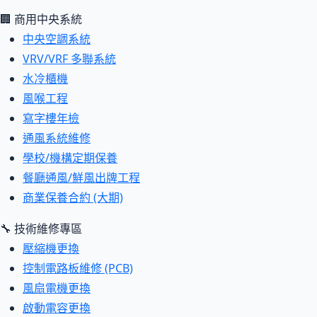
🏢 商用中央系統
中央空調系統
VRV/VRF 多聯系統
水冷櫃機
風喉工程
寫字樓年檢
通風系統維修
學校/機構定期保養
餐廳通風/鮮風出牌工程
商業保養合約 (大期)
🔧 技術維修專區
壓縮機更換
控制電路板維修 (PCB)
風扇電機更換
啟動電容更換