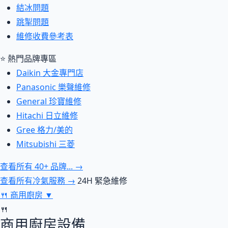
結冰問題
跳掣問題
維修收費參考表
⭐ 熱門品牌專區
Daikin 大金專門店
Panasonic 樂聲維修
General 珍寶維修
Hitachi 日立維修
Gree 格力/美的
Mitsubishi 三菱
查看所有 40+ 品牌... →
查看所有冷氣服務 →
24H 緊急維修
🍴
商用廚房
▼
🍴
商用廚房設備