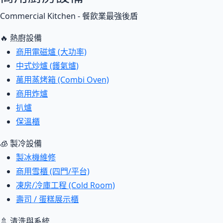
Commercial Kitchen - 餐飲業最強後盾
🔥 熱廚設備
商用電磁爐 (大功率)
中式炒爐 (鑊氣爐)
萬用蒸烤箱 (Combi Oven)
商用炸爐
扒爐
保溫櫃
🧊 製冷設備
製冰機維修
商用雪櫃 (四門/平台)
凍房/冷庫工程 (Cold Room)
壽司 / 蛋糕展示櫃
🚿 清洗與系統