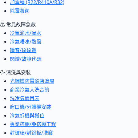
加雪種 (R22/R410A/R32)
除霉殺菌
⚠ 常見故障急救
冷氣滴水/漏水
冷氣唔凍/熱風
噪音/達達聲
閃燈/故障代碼
💦 清洗與安裝
光觸媒防霉殺菌塗層
商業冷氣大洗合約
洗冷氣價目表
窗口機/分體機安裝
冷氣拆機與搬位
專業搭棚/免搭棚工程
封玻璃/封鋁板/洗窿