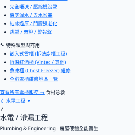
完全唔凍 / 壓縮機沒聲
機底漏水 / 去水喉塞
結冰過厚 / 門膠邊老化
跳掣 / 閃燈 / 警報聲
🔧 特殊類型與商用
嵌入式雪櫃 (拆裝廚櫃工程)
恆溫紅酒櫃 (Vintec / 其他)
急凍櫃 (Chest Freezer) 維修
全港雪櫃維修地區一覽
查看所有雪櫃服務 →
食材急救
💧
水電工程
▼
💧
水電 / 滲漏工程
Plumbing & Engineering - 房屋硬體全能醫生