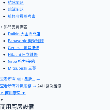
結冰問題
跳掣問題
維修收費參考表
⭐ 熱門品牌專區
Daikin 大金專門店
Panasonic 樂聲維修
General 珍寶維修
Hitachi 日立維修
Gree 格力/美的
Mitsubishi 三菱
查看所有 40+ 品牌... →
查看所有冷氣服務 →
24H 緊急維修
🍴
商用廚房
▼
🍴
商用廚房設備