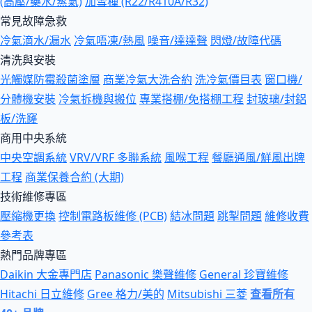
(高壓/藥水/蒸氣)
加雪種 (R22/R410A/R32)
常見故障急救
冷氣滴水/漏水
冷氣唔凍/熱風
噪音/達達聲
閃燈/故障代碼
清洗與安裝
光觸媒防霉殺菌塗層
商業冷氣大洗合約
洗冷氣價目表
窗口機/
分體機安裝
冷氣拆機與搬位
專業搭棚/免搭棚工程
封玻璃/封鋁
板/洗窿
商用中央系統
中央空調系統
VRV/VRF 多聯系統
風喉工程
餐廳通風/鮮風出牌
工程
商業保養合約 (大期)
技術維修專區
壓縮機更換
控制電路板維修 (PCB)
結冰問題
跳掣問題
維修收費
參考表
熱門品牌專區
Daikin 大金專門店
Panasonic 樂聲維修
General 珍寶維修
Hitachi 日立維修
Gree 格力/美的
Mitsubishi 三菱
查看所有