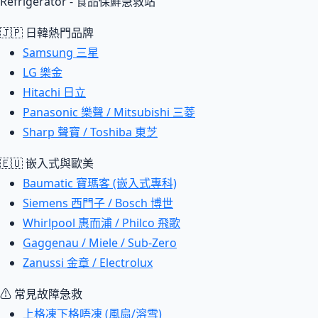
Refrigerator - 食品保鮮急救站
🇯🇵 日韓熱門品牌
Samsung 三星
LG 樂金
Hitachi 日立
Panasonic 樂聲 / Mitsubishi 三菱
Sharp 聲寶 / Toshiba 東芝
🇪🇺 嵌入式與歐美
Baumatic 寶瑪客 (嵌入式專科)
Siemens 西門子 / Bosch 博世
Whirlpool 惠而浦 / Philco 飛歌
Gaggenau / Miele / Sub-Zero
Zanussi 金章 / Electrolux
⚠ 常見故障急救
上格凍下格唔凍 (風扇/溶雪)