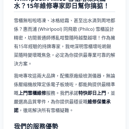
水？15年維修專家即日幫你搞掂！
雪櫃無啦啦唔凍、冰格結霜、甚至出水滴到周地都
係？惠而浦 (Whirlpool) 同飛歌 (Philco) 雪櫃設計
精密，坊間普通師傅亂咁整隨時越整越壞！作為擁
有15年經驗的持牌專家，我哋深明雪櫃壞咗啲餸
菜隨時變壞嘅焦急，必定為你提供最專業可靠的解
決方案。
我哋專攻這兩大品牌，配備原廠級檢測儀器，無論
係壓縮機故障定係電子板燒咗，都能夠提供最精準
嘅
上門雪櫃維修
服務。我們承諾
特快即日上門
，並
嚴選高品質零件，為你提供最穩妥嘅
維修保養承
諾
，徹底解決所有雪櫃疑難。
我們的服務優勢