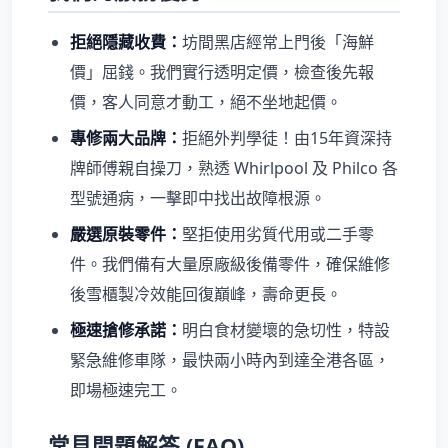
拒絕隱藏收費：
坊間黑店經常上門後「海鮮
價」屈錢。我們實行透明定價，檢查後先報
價，客人同意才動工，絕不坐地起價。
專修兩大品牌：
拒絕外判學徒！由15年資深持
牌師傅親自操刀，熟透 Whirlpool 及 Philco 各
型號通病，一擊即中找出故障根源。
嚴選原裝零件：
堅拒使用劣質代用或二手零
件。我們備有大量原廠級後備零件，確保維修
後雪櫃製冷效能回復巔峰，壽命更長。
極速搶修承諾：
明白食材變壞的急切性，特設
緊急維修車隊，最快兩小時內到達全港各區，
即場極速完工。
常見問題解答 (FAQ)