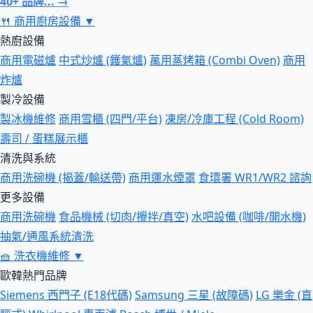
40+ 品牌... →
🍴
商用廚房設備
▼
熱廚設備
商用電磁爐
中式炒爐 (鑊氣爐)
萬用蒸烤箱 (Combi Oven)
商用
炸爐
製冷設備
製冰機維修
商用雪櫃 (四門/平台)
凍房/冷庫工程 (Cold Room)
壽司 / 蛋糕展示櫃
清洗與系統
商用洗碗機 (揭蓋/輸送帶)
商用運水煙罩
食環署 WR1/WR2 諮詢
更多設備
商用洗碗機
食品機械 (切肉/攪拌/真空)
水吧設備 (咖啡/開水機)
抽氣/通風系統清洗
🧺
洗衣機維修
▼
歐韓熱門品牌
Siemens 西門子 (E18代碼)
Samsung 三星 (故障碼)
LG 樂金 (直