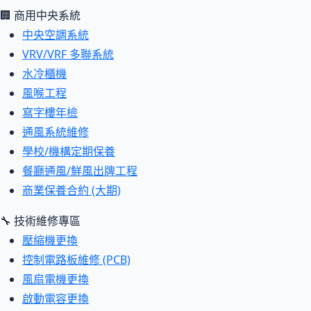
🏢 商用中央系統
中央空調系統
VRV/VRF 多聯系統
水冷櫃機
風喉工程
寫字樓年檢
通風系統維修
學校/機構定期保養
餐廳通風/鮮風出牌工程
商業保養合約 (大期)
🔧 技術維修專區
壓縮機更換
控制電路板維修 (PCB)
風扇電機更換
啟動電容更換