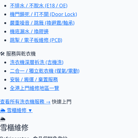
不排水 / 不脫水 (E18 / OE)
機門鎖死 / 打不開 (Door Lock)
嚴重噪音 / 跳舞 (換避震/軸承)
機底漏水 / 換膠邊
跳掣 / 電子板維修 (PCB)
🛠 服務與乾衣機
洗衣機深層拆洗 (吉機洗)
二合一 / 獨立乾衣機 (煤氣/電動)
安裝 / 搬運 / 棄置服務
全港上門維修地區一覽
查看所有洗衣機服務 →
快速上門
🌦
雪櫃維修
▼
🌦
雪櫃維修