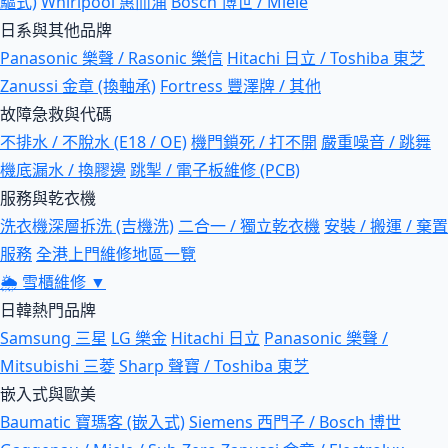
驅式)
Whirlpool 惠而浦
Bosch 博世 / Miele
日系與其他品牌
Panasonic 樂聲 / Rasonic 樂信
Hitachi 日立 / Toshiba 東芝
Zanussi 金章 (換軸承)
Fortress 豐澤牌 / 其他
故障急救與代碼
不排水 / 不脫水 (E18 / OE)
機門鎖死 / 打不開
嚴重噪音 / 跳舞
機底漏水 / 換膠邊
跳掣 / 電子板維修 (PCB)
服務與乾衣機
洗衣機深層拆洗 (吉機洗)
二合一 / 獨立乾衣機
安裝 / 搬運 / 棄置
服務
全港上門維修地區一覽
🌦
雪櫃維修
▼
日韓熱門品牌
Samsung 三星
LG 樂金
Hitachi 日立
Panasonic 樂聲 /
Mitsubishi 三菱
Sharp 聲寶 / Toshiba 東芝
嵌入式與歐美
Baumatic 寶瑪客 (嵌入式)
Siemens 西門子 / Bosch 博世