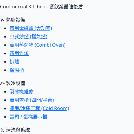
Commercial Kitchen - 餐飲業最強後盾
🔥 熱廚設備
商用電磁爐 (大功率)
中式炒爐 (鑊氣爐)
萬用蒸烤箱 (Combi Oven)
商用炸爐
扒爐
保溫櫃
🧊 製冷設備
製冰機維修
商用雪櫃 (四門/平台)
凍房/冷庫工程 (Cold Room)
壽司 / 蛋糕展示櫃
🚿 清洗與系統