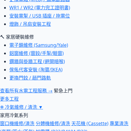
WR1 / WR2 (電力完工證明書)
安裝電掣 / USB 插座 / 拖電位
燈飾 / 吊扇安裝工程
🔨 家居硬裝維修
電子鎖維修 (Samsung/Yale)
鋁窗維修 (窗鉸/手掣/驗窗)
鑽牆與掛牆工程 (避開暗喉)
傢俬代客安裝 (淘寶/IKEA)
更換門鉸 / 趟門路軌
查看所有水電工程服務 →
緊急上門
更多工程
❄
冷氣維修 / 清洗
▼
家用冷氣系列
窗口機維修/清洗
分體機維修/清洗
天花機 (Cassette)
專業清洗