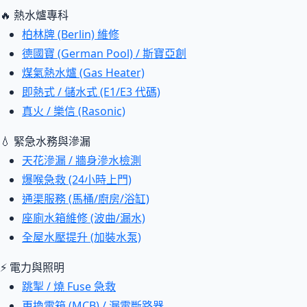
🔥 熱水爐專科
柏林牌 (Berlin) 維修
德國寶 (German Pool) / 斯寶亞創
煤氣熱水爐 (Gas Heater)
即熱式 / 儲水式 (E1/E3 代碼)
真火 / 樂信 (Rasonic)
💧 緊急水務與滲漏
天花滲漏 / 牆身滲水檢測
爆喉急救 (24小時上門)
通渠服務 (馬桶/廚房/浴缸)
座廁水箱維修 (波曲/漏水)
全屋水壓提升 (加裝水泵)
⚡ 電力與照明
跳掣 / 燒 Fuse 急救
更換電箱 (MCB) / 漏電斷路器