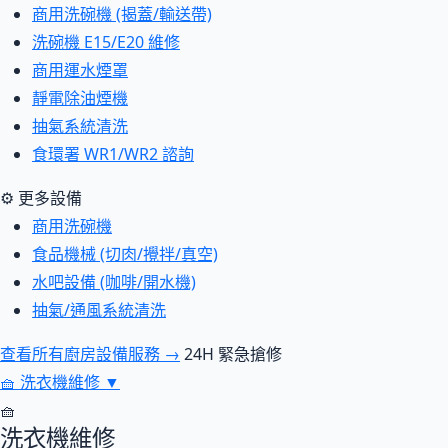
商用洗碗機 (揭蓋/輸送帶)
洗碗機 E15/E20 維修
商用運水煙罩
靜電除油煙機
抽氣系統清洗
食環署 WR1/WR2 諮詢
⚙ 更多設備
商用洗碗機
食品機械 (切肉/攪拌/真空)
水吧設備 (咖啡/開水機)
抽氣/通風系統清洗
查看所有廚房設備服務 →
24H 緊急搶修
🧺
洗衣機維修
▼
🧺
洗衣機維修