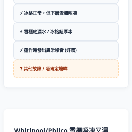
⚡ 冰格正常，但下層雪櫃唔凍
⚡ 雪櫃底漏水 / 冰格結厚冰
⚡ 運作時發出異常噪音 (好嘈)
❓ 其他故障 / 唔肯定壞咩
Whirlpool/Philco 雪櫃唔凍又漏