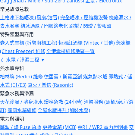
Gaggenau / Miele / Sub-Zero
Zanussi 金章 / Electrolux
常見故障急救
上格凍下格唔凍 (風扇/溶雪)
完全唔凍 / 壓縮機沒聲
機底漏水 /
去水喉塞
結冰過厚 / 門膠邊老化
跳掣 / 閃燈 / 警報聲
特殊類型與商用
嵌入式雪櫃 (拆裝廚櫃工程)
恆溫紅酒櫃 (Vintec / 其他)
急凍櫃
(Chest Freezer) 維修
全港雪櫃維修地區一覽
💧
水電 / 滲漏工程
▼
熱水爐專科
柏林牌 (Berlin) 維修
德國寶 / 斯寶亞創
煤氣熱水爐
即熱式 / 儲
水式 (E1/E3)
真火 / 樂信 (Rasonic)
緊急水務與滲漏
天花滲漏 / 牆身滲水
爆喉急救 (24小時)
通渠服務 (馬桶/廚房/浴
缸)
座廁水箱維修
全屋水壓提升 (加裝水泵)
電力與照明
跳掣 / 燒 Fuse 急救
更換電箱 (MCB)
WR1 / WR2 電力證明書
安