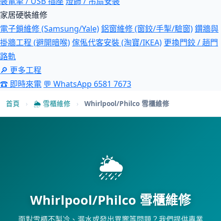
裝電掣 / USB 插座
燈飾 / 吊扇安裝
家居硬裝維修
電子鎖維修 (Samsung/Yale)
鋁窗維修 (窗鉸/手掣/驗窗)
鑽牆與
掛牆工程 (避開暗喉)
傢俬代客安裝 (淘寶/IKEA)
更換門鉸 / 趟門
路軌
🔎 更多工程
☎ 即時來電
💬 WhatsApp 6581 7673
首頁
›
🌦 雪櫃維修
›
Whirlpool/Philco 雪櫃維修
🌦
Whirlpool/Philco 雪櫃維修
面對雪櫃不製冷、漏水或發出異響等問題？我們提供專業