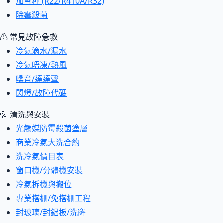
加雪種 (R22/R410A/R32)
除霉殺菌
⚠ 常見故障急救
冷氣滴水/漏水
冷氣唔凍/熱風
噪音/達達聲
閃燈/故障代碼
💦 清洗與安裝
光觸媒防霉殺菌塗層
商業冷氣大洗合約
洗冷氣價目表
窗口機/分體機安裝
冷氣拆機與搬位
專業搭棚/免搭棚工程
封玻璃/封鋁板/洗窿