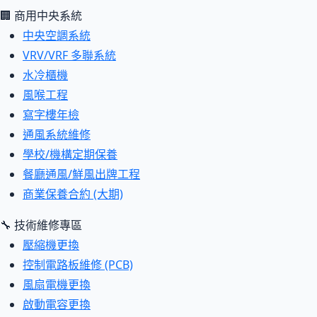
🏢 商用中央系統
中央空調系統
VRV/VRF 多聯系統
水冷櫃機
風喉工程
寫字樓年檢
通風系統維修
學校/機構定期保養
餐廳通風/鮮風出牌工程
商業保養合約 (大期)
🔧 技術維修專區
壓縮機更換
控制電路板維修 (PCB)
風扇電機更換
啟動電容更換