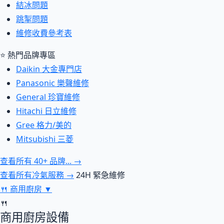
結冰問題
跳掣問題
維修收費參考表
⭐ 熱門品牌專區
Daikin 大金專門店
Panasonic 樂聲維修
General 珍寶維修
Hitachi 日立維修
Gree 格力/美的
Mitsubishi 三菱
查看所有 40+ 品牌... →
查看所有冷氣服務 →
24H 緊急維修
🍴
商用廚房
▼
🍴
商用廚房設備