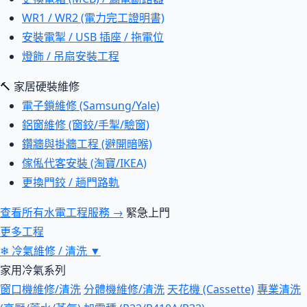
WR1 / WR2 (電力完工證明書)
安裝電掣 / USB 插座 / 拖電位
燈飾 / 吊扇安裝工程
🔨 家居硬裝維修
電子鎖維修 (Samsung/Yale)
鋁窗維修 (窗鉸/手掣/驗窗)
鑽牆與掛牆工程 (避開暗喉)
傢俬代客安裝 (淘寶/IKEA)
更換門鉸 / 趟門路軌
查看所有水電工程服務 →
緊急上門
更多工程
❄
冷氣維修 / 清洗
▼
家用冷氣系列
窗口機維修/清洗
分體機維修/清洗
天花機 (Cassette)
專業清洗