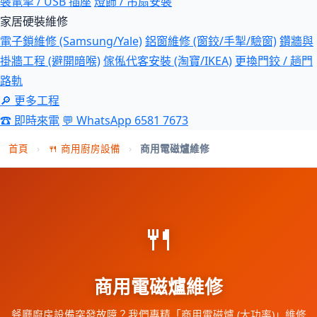
裝電掣 / USB 插座
燈飾 / 吊扇安裝
家居硬裝維修
電子鎖維修 (Samsung/Yale)
鋁窗維修 (窗鉸/手掣/驗窗)
鑽牆與
掛牆工程 (避開暗喉)
傢俬代客安裝 (淘寶/IKEA)
更換門鉸 / 趟門
路軌
🔎 更多工程
☎ 即時來電
💬 WhatsApp 6581 7673
首頁
›
🍴 商用廚房設備
›
商用電磁爐維修
🍴
商用電磁爐維修
餐廳廚房設備突發故障？我們專精「商用電磁爐 (大功率)」維修