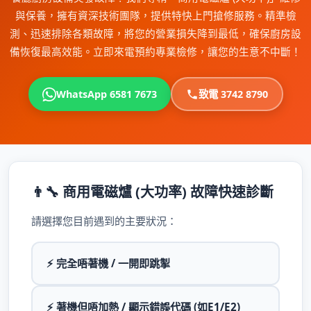
與保養，擁有資深技術團隊，提供特快上門搶修服務。精準檢
測、迅速排除各類故障，將您的營業損失降到最低，確保廚房設
備恢復最高效能。立即來電預約專業檢修，讓您的生意不中斷！
WhatsApp 6581 7673
致電 3742 8790
👨‍🔧 商用電磁爐 (大功率) 故障快速診斷
請選擇您目前遇到的主要狀況：
⚡ 完全唔著機 / 一開即跳掣
⚡ 著機但唔加熱 / 顯示錯誤代碼 (如E1/E2)