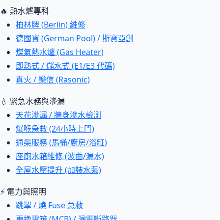
🔥 熱水爐專科
柏林牌 (Berlin) 維修
德國寶 (German Pool) / 斯寶亞創
煤氣熱水爐 (Gas Heater)
即熱式 / 儲水式 (E1/E3 代碼)
真火 / 樂信 (Rasonic)
💧 緊急水務與滲漏
天花滲漏 / 牆身滲水檢測
爆喉急救 (24小時上門)
通渠服務 (馬桶/廚房/浴缸)
座廁水箱維修 (波曲/漏水)
全屋水壓提升 (加裝水泵)
⚡ 電力與照明
跳掣 / 燒 Fuse 急救
更換電箱 (MCB) / 漏電斷路器