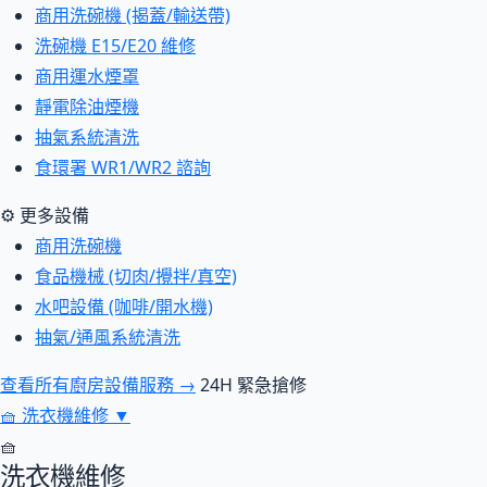
商用洗碗機 (揭蓋/輸送帶)
洗碗機 E15/E20 維修
商用運水煙罩
靜電除油煙機
抽氣系統清洗
食環署 WR1/WR2 諮詢
⚙ 更多設備
商用洗碗機
食品機械 (切肉/攪拌/真空)
水吧設備 (咖啡/開水機)
抽氣/通風系統清洗
查看所有廚房設備服務 →
24H 緊急搶修
🧺
洗衣機維修
▼
🧺
洗衣機維修