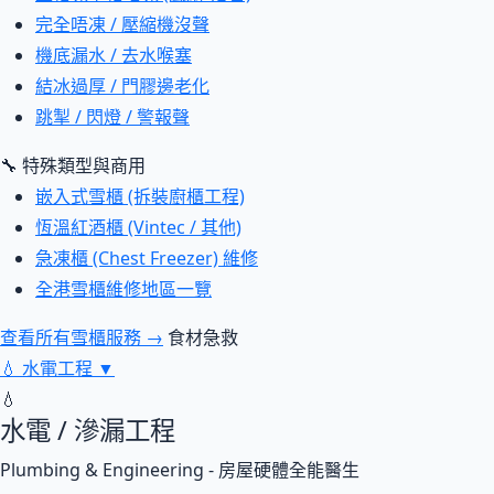
完全唔凍 / 壓縮機沒聲
機底漏水 / 去水喉塞
結冰過厚 / 門膠邊老化
跳掣 / 閃燈 / 警報聲
🔧 特殊類型與商用
嵌入式雪櫃 (拆裝廚櫃工程)
恆溫紅酒櫃 (Vintec / 其他)
急凍櫃 (Chest Freezer) 維修
全港雪櫃維修地區一覽
查看所有雪櫃服務 →
食材急救
💧
水電工程
▼
💧
水電 / 滲漏工程
Plumbing & Engineering - 房屋硬體全能醫生