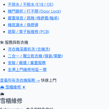
不排水 / 不脫水 (E18 / OE)
機門鎖死 / 打不開 (Door Lock)
嚴重噪音 / 跳舞 (換避震/軸承)
機底漏水 / 換膠邊
跳掣 / 電子板維修 (PCB)
🛠 服務與乾衣機
洗衣機深層拆洗 (吉機洗)
二合一 / 獨立乾衣機 (煤氣/電動)
安裝 / 搬運 / 棄置服務
全港上門維修地區一覽
查看所有洗衣機服務 →
快速上門
🌦
雪櫃維修
▼
🌦
雪櫃維修