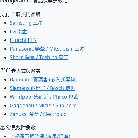
Refrigerator - 食品保鮮急救站
🇯🇵 日韓熱門品牌
Samsung 三星
LG 樂金
Hitachi 日立
Panasonic 樂聲 / Mitsubishi 三菱
Sharp 聲寶 / Toshiba 東芝
🇪🇺 嵌入式與歐美
Baumatic 寶瑪客 (嵌入式專科)
Siemens 西門子 / Bosch 博世
Whirlpool 惠而浦 / Philco 飛歌
Gaggenau / Miele / Sub-Zero
Zanussi 金章 / Electrolux
⚠ 常見故障急救
上格凍下格唔凍 (風扇/溶雪)