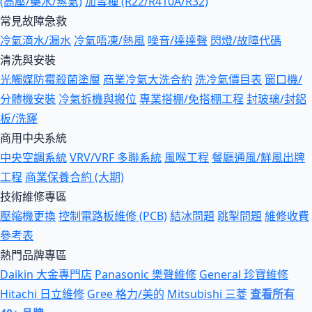
(高壓/藥水/蒸氣)
加雪種 (R22/R410A/R32)
常見故障急救
冷氣滴水/漏水
冷氣唔凍/熱風
噪音/達達聲
閃燈/故障代碼
清洗與安裝
光觸媒防霉殺菌塗層
商業冷氣大洗合約
洗冷氣價目表
窗口機/
分體機安裝
冷氣拆機與搬位
專業搭棚/免搭棚工程
封玻璃/封鋁
板/洗窿
商用中央系統
中央空調系統
VRV/VRF 多聯系統
風喉工程
餐廳通風/鮮風出牌
工程
商業保養合約 (大期)
技術維修專區
壓縮機更換
控制電路板維修 (PCB)
結冰問題
跳掣問題
維修收費
參考表
熱門品牌專區
Daikin 大金專門店
Panasonic 樂聲維修
General 珍寶維修
Hitachi 日立維修
Gree 格力/美的
Mitsubishi 三菱
查看所有