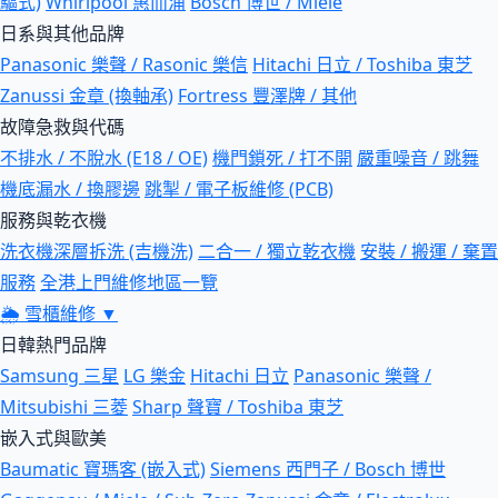
驅式)
Whirlpool 惠而浦
Bosch 博世 / Miele
日系與其他品牌
Panasonic 樂聲 / Rasonic 樂信
Hitachi 日立 / Toshiba 東芝
Zanussi 金章 (換軸承)
Fortress 豐澤牌 / 其他
故障急救與代碼
不排水 / 不脫水 (E18 / OE)
機門鎖死 / 打不開
嚴重噪音 / 跳舞
機底漏水 / 換膠邊
跳掣 / 電子板維修 (PCB)
服務與乾衣機
洗衣機深層拆洗 (吉機洗)
二合一 / 獨立乾衣機
安裝 / 搬運 / 棄置
服務
全港上門維修地區一覽
🌦
雪櫃維修
▼
日韓熱門品牌
Samsung 三星
LG 樂金
Hitachi 日立
Panasonic 樂聲 /
Mitsubishi 三菱
Sharp 聲寶 / Toshiba 東芝
嵌入式與歐美
Baumatic 寶瑪客 (嵌入式)
Siemens 西門子 / Bosch 博世