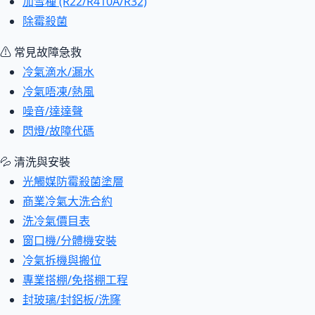
加雪種 (R22/R410A/R32)
除霉殺菌
⚠ 常見故障急救
冷氣滴水/漏水
冷氣唔凍/熱風
噪音/達達聲
閃燈/故障代碼
💦 清洗與安裝
光觸媒防霉殺菌塗層
商業冷氣大洗合約
洗冷氣價目表
窗口機/分體機安裝
冷氣拆機與搬位
專業搭棚/免搭棚工程
封玻璃/封鋁板/洗窿