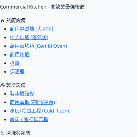
Commercial Kitchen - 餐飲業最強後盾
🔥 熱廚設備
商用電磁爐 (大功率)
中式炒爐 (鑊氣爐)
萬用蒸烤箱 (Combi Oven)
商用炸爐
扒爐
保溫櫃
🧊 製冷設備
製冰機維修
商用雪櫃 (四門/平台)
凍房/冷庫工程 (Cold Room)
壽司 / 蛋糕展示櫃
🚿 清洗與系統