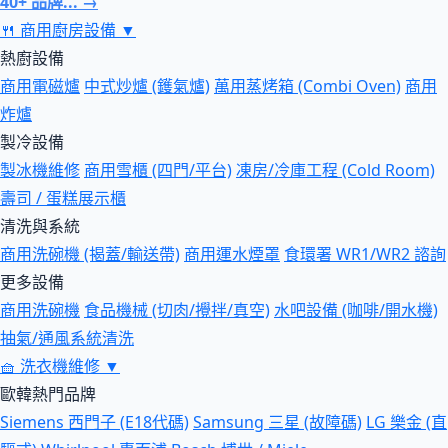
40+ 品牌... →
🍴
商用廚房設備
▼
熱廚設備
商用電磁爐
中式炒爐 (鑊氣爐)
萬用蒸烤箱 (Combi Oven)
商用
炸爐
製冷設備
製冰機維修
商用雪櫃 (四門/平台)
凍房/冷庫工程 (Cold Room)
壽司 / 蛋糕展示櫃
清洗與系統
商用洗碗機 (揭蓋/輸送帶)
商用運水煙罩
食環署 WR1/WR2 諮詢
更多設備
商用洗碗機
食品機械 (切肉/攪拌/真空)
水吧設備 (咖啡/開水機)
抽氣/通風系統清洗
🧺
洗衣機維修
▼
歐韓熱門品牌
Siemens 西門子 (E18代碼)
Samsung 三星 (故障碼)
LG 樂金 (直