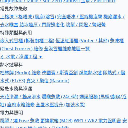
Gaggenau / Miele / Sub-Zero
Zanussi 金章 / Electrolux
常見故障急救
上格凍下格唔凍 (風扇/溶雪)
完全唔凍 / 壓縮機沒聲
機底漏水 /
去水喉塞
結冰過厚 / 門膠邊老化
跳掣 / 閃燈 / 警報聲
特殊類型與商用
嵌入式雪櫃 (拆裝廚櫃工程)
恆溫紅酒櫃 (Vintec / 其他)
急凍櫃
(Chest Freezer) 維修
全港雪櫃維修地區一覽
💧
水電 / 滲漏工程
▼
熱水爐專科
柏林牌 (Berlin) 維修
德國寶 / 斯寶亞創
煤氣熱水爐
即熱式 / 儲
水式 (E1/E3)
真火 / 樂信 (Rasonic)
緊急水務與滲漏
天花滲漏 / 牆身滲水
爆喉急救 (24小時)
通渠服務 (馬桶/廚房/浴
缸)
座廁水箱維修
全屋水壓提升 (加裝水泵)
電力與照明
跳掣 / 燒 Fuse 急救
更換電箱 (MCB)
WR1 / WR2 電力證明書
安