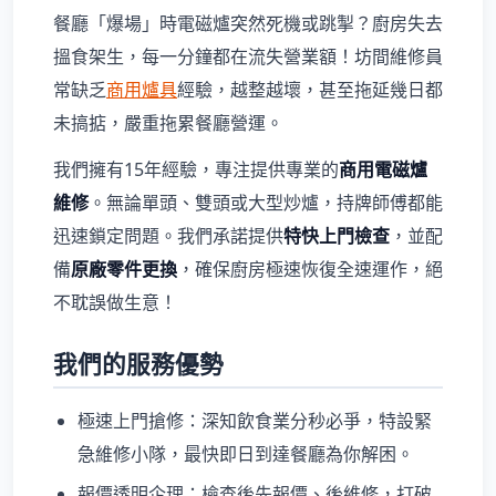
餐廳「爆場」時電磁爐突然死機或跳掣？廚房失去
搵食架生，每一分鐘都在流失營業額！坊間維修員
常缺乏
商用爐具
經驗，越整越壞，甚至拖延幾日都
未搞掂，嚴重拖累餐廳營運。
我們擁有15年經驗，專注提供專業的
商用電磁爐
維修
。無論單頭、雙頭或大型炒爐，持牌師傅都能
迅速鎖定問題。我們承諾提供
特快上門檢查
，並配
備
原廠零件更換
，確保廚房極速恢復全速運作，絕
不耽誤做生意！
我們的服務優勢
極速上門搶修：深知飲食業分秒必爭，特設緊
急維修小隊，最快即日到達餐廳為你解困。
報價透明企理：檢查後先報價、後維修，打破