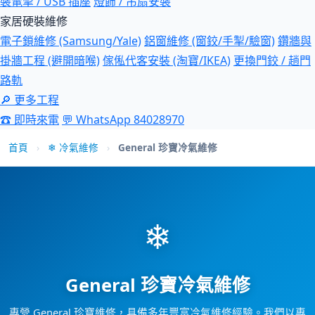
裝電掣 / USB 插座
燈飾 / 吊扇安裝
家居硬裝維修
電子鎖維修 (Samsung/Yale)
鋁窗維修 (窗鉸/手掣/驗窗)
鑽牆與
掛牆工程 (避開暗喉)
傢俬代客安裝 (淘寶/IKEA)
更換門鉸 / 趟門
路軌
🔎 更多工程
☎ 即時來電
💬 WhatsApp 84028970
首頁
›
❄ 冷氣維修
›
General 珍寶冷氣維修
❄
General 珍寶冷氣維修
專營 General 珍寶維修，具備多年豐富冷氣維修經驗。我們以專