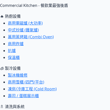
Commercial Kitchen - 餐飲業最強後盾
🔥 熱廚設備
商用電磁爐 (大功率)
中式炒爐 (鑊氣爐)
萬用蒸烤箱 (Combi Oven)
商用炸爐
扒爐
保溫櫃
🧊 製冷設備
製冰機維修
商用雪櫃 (四門/平台)
凍房/冷庫工程 (Cold Room)
壽司 / 蛋糕展示櫃
🚿 清洗與系統