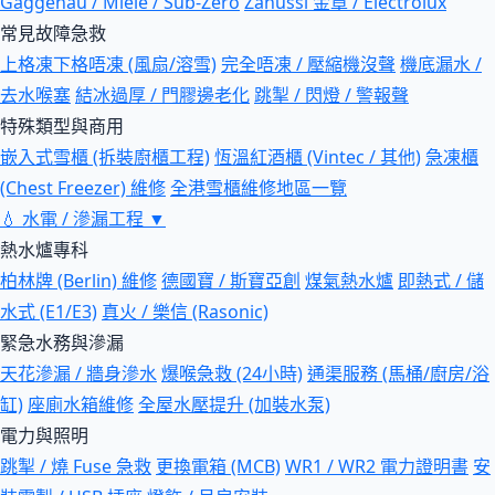
Gaggenau / Miele / Sub-Zero
Zanussi 金章 / Electrolux
常見故障急救
上格凍下格唔凍 (風扇/溶雪)
完全唔凍 / 壓縮機沒聲
機底漏水 /
去水喉塞
結冰過厚 / 門膠邊老化
跳掣 / 閃燈 / 警報聲
特殊類型與商用
嵌入式雪櫃 (拆裝廚櫃工程)
恆溫紅酒櫃 (Vintec / 其他)
急凍櫃
(Chest Freezer) 維修
全港雪櫃維修地區一覽
💧
水電 / 滲漏工程
▼
熱水爐專科
柏林牌 (Berlin) 維修
德國寶 / 斯寶亞創
煤氣熱水爐
即熱式 / 儲
水式 (E1/E3)
真火 / 樂信 (Rasonic)
緊急水務與滲漏
天花滲漏 / 牆身滲水
爆喉急救 (24小時)
通渠服務 (馬桶/廚房/浴
缸)
座廁水箱維修
全屋水壓提升 (加裝水泵)
電力與照明
跳掣 / 燒 Fuse 急救
更換電箱 (MCB)
WR1 / WR2 電力證明書
安