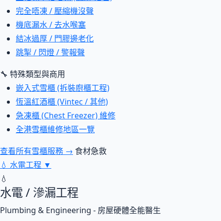
完全唔凍 / 壓縮機沒聲
機底漏水 / 去水喉塞
結冰過厚 / 門膠邊老化
跳掣 / 閃燈 / 警報聲
🔧 特殊類型與商用
嵌入式雪櫃 (拆裝廚櫃工程)
恆溫紅酒櫃 (Vintec / 其他)
急凍櫃 (Chest Freezer) 維修
全港雪櫃維修地區一覽
查看所有雪櫃服務 →
食材急救
💧
水電工程
▼
💧
水電 / 滲漏工程
Plumbing & Engineering - 房屋硬體全能醫生