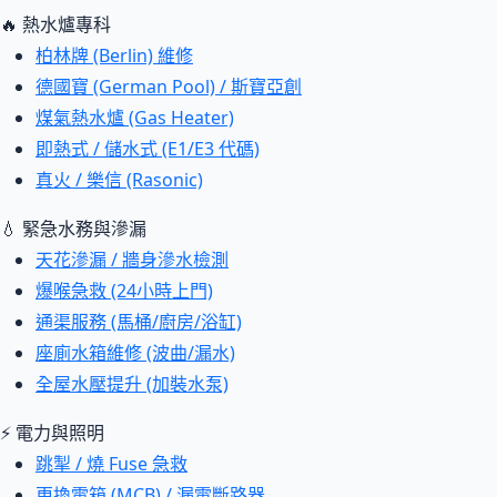
🔥 熱水爐專科
柏林牌 (Berlin) 維修
德國寶 (German Pool) / 斯寶亞創
煤氣熱水爐 (Gas Heater)
即熱式 / 儲水式 (E1/E3 代碼)
真火 / 樂信 (Rasonic)
💧 緊急水務與滲漏
天花滲漏 / 牆身滲水檢測
爆喉急救 (24小時上門)
通渠服務 (馬桶/廚房/浴缸)
座廁水箱維修 (波曲/漏水)
全屋水壓提升 (加裝水泵)
⚡ 電力與照明
跳掣 / 燒 Fuse 急救
更換電箱 (MCB) / 漏電斷路器