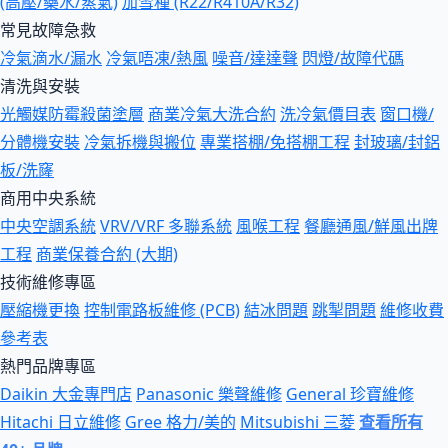
(高壓/藥水/蒸氣)
加雪種 (R22/R410A/R32)
常見故障急救
冷氣滴水/漏水
冷氣唔凍/熱風
噪音/達達聲
閃燈/故障代碼
清洗與安裝
光觸媒防霉殺菌塗層
商業冷氣大洗合約
洗冷氣價目表
窗口機/
分體機安裝
冷氣拆機與搬位
專業搭棚/免搭棚工程
封玻璃/封鋁
板/洗窿
商用中央系統
中央空調系統
VRV/VRF 多聯系統
風喉工程
餐廳通風/鮮風出牌
工程
商業保養合約 (大期)
技術維修專區
壓縮機更換
控制電路板維修 (PCB)
結冰問題
跳掣問題
維修收費
參考表
熱門品牌專區
Daikin 大金專門店
Panasonic 樂聲維修
General 珍寶維修
Hitachi 日立維修
Gree 格力/美的
Mitsubishi 三菱
查看所有