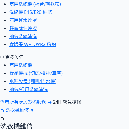
商用洗碗機 (揭蓋/輸送帶)
洗碗機 E15/E20 維修
商用運水煙罩
靜電除油煙機
抽氣系統清洗
食環署 WR1/WR2 諮詢
⚙ 更多設備
商用洗碗機
食品機械 (切肉/攪拌/真空)
水吧設備 (咖啡/開水機)
抽氣/通風系統清洗
查看所有廚房設備服務 →
24H 緊急搶修
🧺
洗衣機維修
▼
🧺
洗衣機維修