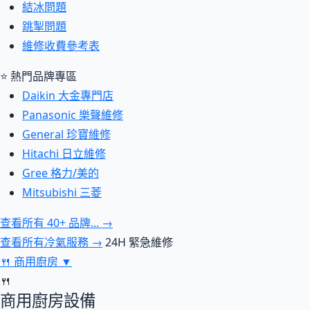
結冰問題
跳掣問題
維修收費參考表
⭐ 熱門品牌專區
Daikin 大金專門店
Panasonic 樂聲維修
General 珍寶維修
Hitachi 日立維修
Gree 格力/美的
Mitsubishi 三菱
查看所有 40+ 品牌... →
查看所有冷氣服務 →
24H 緊急維修
🍴
商用廚房
▼
🍴
商用廚房設備