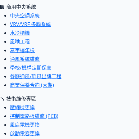
🏢 商用中央系統
中央空調系統
VRV/VRF 多聯系統
水冷櫃機
風喉工程
寫字樓年檢
通風系統維修
學校/機構定期保養
餐廳通風/鮮風出牌工程
商業保養合約 (大期)
🔧 技術維修專區
壓縮機更換
控制電路板維修 (PCB)
風扇電機更換
啟動電容更換