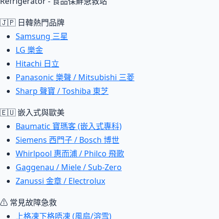
Refrigerator - 食品保鮮急救站
🇯🇵 日韓熱門品牌
Samsung 三星
LG 樂金
Hitachi 日立
Panasonic 樂聲 / Mitsubishi 三菱
Sharp 聲寶 / Toshiba 東芝
🇪🇺 嵌入式與歐美
Baumatic 寶瑪客 (嵌入式專科)
Siemens 西門子 / Bosch 博世
Whirlpool 惠而浦 / Philco 飛歌
Gaggenau / Miele / Sub-Zero
Zanussi 金章 / Electrolux
⚠ 常見故障急救
上格凍下格唔凍 (風扇/溶雪)