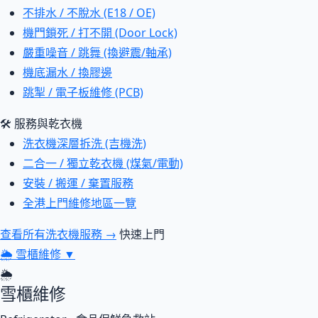
不排水 / 不脫水 (E18 / OE)
機門鎖死 / 打不開 (Door Lock)
嚴重噪音 / 跳舞 (換避震/軸承)
機底漏水 / 換膠邊
跳掣 / 電子板維修 (PCB)
🛠 服務與乾衣機
洗衣機深層拆洗 (吉機洗)
二合一 / 獨立乾衣機 (煤氣/電動)
安裝 / 搬運 / 棄置服務
全港上門維修地區一覽
查看所有洗衣機服務 →
快速上門
🌦
雪櫃維修
▼
🌦
雪櫃維修