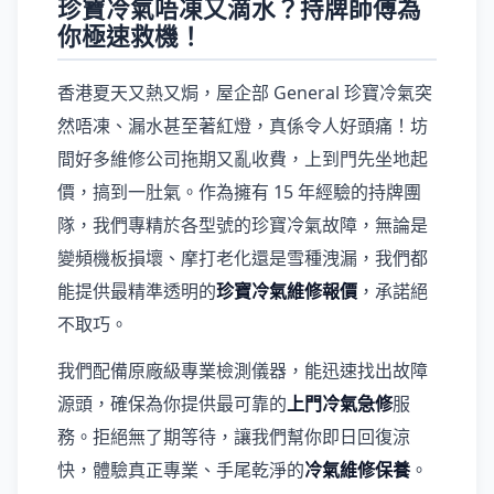
珍寶冷氣唔凍又滴水？持牌師傅為
你極速救機！
香港夏天又熱又焗，屋企部 General 珍寶冷氣突
然唔凍、漏水甚至著紅燈，真係令人好頭痛！坊
間好多維修公司拖期又亂收費，上到門先坐地起
價，搞到一肚氣。作為擁有 15 年經驗的持牌團
隊，我們專精於各型號的珍寶冷氣故障，無論是
變頻機板損壞、摩打老化還是雪種洩漏，我們都
能提供最精準透明的
珍寶冷氣維修報價
，承諾絕
不取巧。
我們配備原廠級專業檢測儀器，能迅速找出故障
源頭，確保為你提供最可靠的
上門冷氣急修
服
務。拒絕無了期等待，讓我們幫你即日回復涼
快，體驗真正專業、手尾乾淨的
冷氣維修保養
。