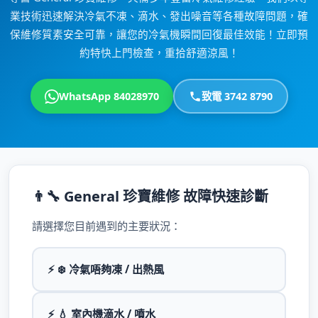
業技術迅速解決冷氣不凍、滴水、發出噪音等各種故障問題，確
保維修質素安全可靠，讓您的冷氣機瞬間回復最佳效能！立即預
約特快上門檢查，重拾舒適涼風！
WhatsApp 84028970
致電 3742 8790
👨‍🔧 General 珍寶維修 故障快速診斷
請選擇您目前遇到的主要狀況：
⚡ ❄️ 冷氣唔夠凍 / 出熱風
⚡ 💧 室內機滴水 / 噴水