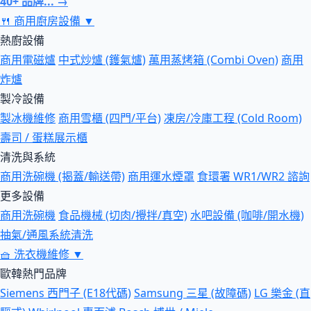
40+ 品牌... →
🍴
商用廚房設備
▼
熱廚設備
商用電磁爐
中式炒爐 (鑊氣爐)
萬用蒸烤箱 (Combi Oven)
商用
炸爐
製冷設備
製冰機維修
商用雪櫃 (四門/平台)
凍房/冷庫工程 (Cold Room)
壽司 / 蛋糕展示櫃
清洗與系統
商用洗碗機 (揭蓋/輸送帶)
商用運水煙罩
食環署 WR1/WR2 諮詢
更多設備
商用洗碗機
食品機械 (切肉/攪拌/真空)
水吧設備 (咖啡/開水機)
抽氣/通風系統清洗
🧺
洗衣機維修
▼
歐韓熱門品牌
Siemens 西門子 (E18代碼)
Samsung 三星 (故障碼)
LG 樂金 (直