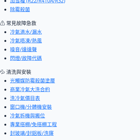
加雪種 (R22/R410A/R32)
除霉殺菌
⚠ 常見故障急救
冷氣滴水/漏水
冷氣唔凍/熱風
噪音/達達聲
閃燈/故障代碼
💦 清洗與安裝
光觸媒防霉殺菌塗層
商業冷氣大洗合約
洗冷氣價目表
窗口機/分體機安裝
冷氣拆機與搬位
專業搭棚/免搭棚工程
封玻璃/封鋁板/洗窿