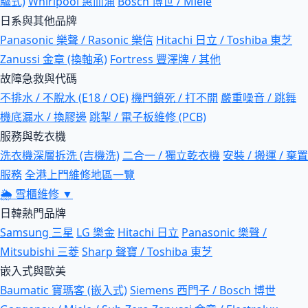
驅式)
Whirlpool 惠而浦
Bosch 博世 / Miele
日系與其他品牌
Panasonic 樂聲 / Rasonic 樂信
Hitachi 日立 / Toshiba 東芝
Zanussi 金章 (換軸承)
Fortress 豐澤牌 / 其他
故障急救與代碼
不排水 / 不脫水 (E18 / OE)
機門鎖死 / 打不開
嚴重噪音 / 跳舞
機底漏水 / 換膠邊
跳掣 / 電子板維修 (PCB)
服務與乾衣機
洗衣機深層拆洗 (吉機洗)
二合一 / 獨立乾衣機
安裝 / 搬運 / 棄置
服務
全港上門維修地區一覽
🌦
雪櫃維修
▼
日韓熱門品牌
Samsung 三星
LG 樂金
Hitachi 日立
Panasonic 樂聲 /
Mitsubishi 三菱
Sharp 聲寶 / Toshiba 東芝
嵌入式與歐美
Baumatic 寶瑪客 (嵌入式)
Siemens 西門子 / Bosch 博世