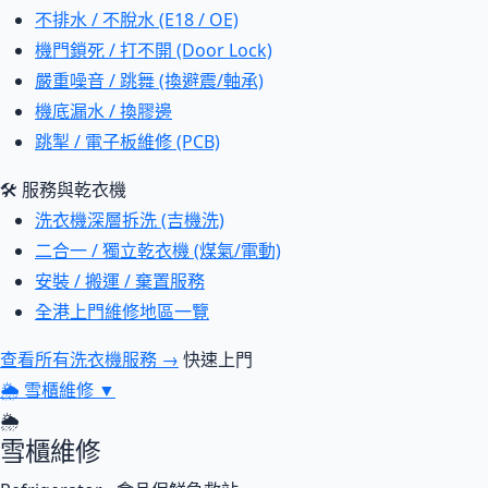
不排水 / 不脫水 (E18 / OE)
機門鎖死 / 打不開 (Door Lock)
嚴重噪音 / 跳舞 (換避震/軸承)
機底漏水 / 換膠邊
跳掣 / 電子板維修 (PCB)
🛠 服務與乾衣機
洗衣機深層拆洗 (吉機洗)
二合一 / 獨立乾衣機 (煤氣/電動)
安裝 / 搬運 / 棄置服務
全港上門維修地區一覽
查看所有洗衣機服務 →
快速上門
🌦
雪櫃維修
▼
🌦
雪櫃維修