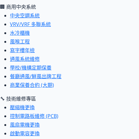
🏢 商用中央系統
中央空調系統
VRV/VRF 多聯系統
水冷櫃機
風喉工程
寫字樓年檢
通風系統維修
學校/機構定期保養
餐廳通風/鮮風出牌工程
商業保養合約 (大期)
🔧 技術維修專區
壓縮機更換
控制電路板維修 (PCB)
風扇電機更換
啟動電容更換