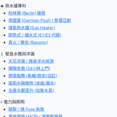
🔥 熱水爐專科
柏林牌 (Berlin) 維修
德國寶 (German Pool) / 斯寶亞創
煤氣熱水爐 (Gas Heater)
即熱式 / 儲水式 (E1/E3 代碼)
真火 / 樂信 (Rasonic)
💧 緊急水務與滲漏
天花滲漏 / 牆身滲水檢測
爆喉急救 (24小時上門)
通渠服務 (馬桶/廚房/浴缸)
座廁水箱維修 (波曲/漏水)
全屋水壓提升 (加裝水泵)
⚡ 電力與照明
跳掣 / 燒 Fuse 急救
更換電箱 (MCB) / 漏電斷路器