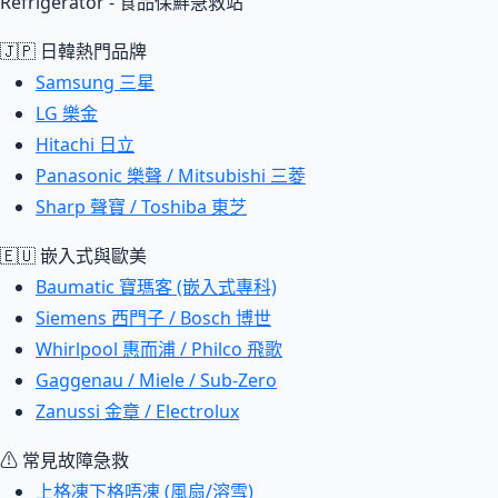
Refrigerator - 食品保鮮急救站
🇯🇵 日韓熱門品牌
Samsung 三星
LG 樂金
Hitachi 日立
Panasonic 樂聲 / Mitsubishi 三菱
Sharp 聲寶 / Toshiba 東芝
🇪🇺 嵌入式與歐美
Baumatic 寶瑪客 (嵌入式專科)
Siemens 西門子 / Bosch 博世
Whirlpool 惠而浦 / Philco 飛歌
Gaggenau / Miele / Sub-Zero
Zanussi 金章 / Electrolux
⚠ 常見故障急救
上格凍下格唔凍 (風扇/溶雪)