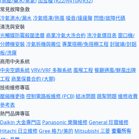
(高壓/藥水/蒸氣)
加雪種 (R22/R410A/R32)
常見故障急救
冷氣滴水/漏水
冷氣唔凍/熱風
噪音/達達聲
閃燈/故障代碼
清洗與安裝
光觸媒防霉殺菌塗層
商業冷氣大洗合約
洗冷氣價目表
窗口機/
分體機安裝
冷氣拆機與搬位
專業搭棚/免搭棚工程
封玻璃/封鋁
板/洗窿
商用中央系統
中央空調系統
VRV/VRF 多聯系統
風喉工程
餐廳通風/鮮風出牌
工程
商業保養合約 (大期)
技術維修專區
壓縮機更換
控制電路板維修 (PCB)
結冰問題
跳掣問題
維修收費
參考表
熱門品牌專區
Daikin 大金專門店
Panasonic 樂聲維修
General 珍寶維修
Hitachi 日立維修
Gree 格力/美的
Mitsubishi 三菱
查看所有