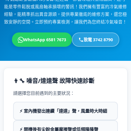
能是零件鬆脫或風扇軸承損壞的警訊！我們擁有豐富的冷氣維修
經驗，能精準抓出異音源頭，提供專業徹底的維修方案，還您極
致安靜的空間。立即預約專業檢測，讓我們為您終結冷氣噪音！
WhatsApp 6581 7673
致電 3742 8790
👨‍🔧 噪音/達達聲 故障快速診斷
請選擇您目前遇到的主要狀況：
⚡ 室內機發出連續「達達」聲，風量時大時細
⚡ 開機後有尖銳金屬摩擦聲或低頻隆隆聲