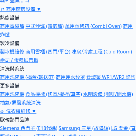
40+ 品牌... →
🍴
商用廚房設備
▼
熱廚設備
商用電磁爐
中式炒爐 (鑊氣爐)
萬用蒸烤箱 (Combi Oven)
商用
炸爐
製冷設備
製冰機維修
商用雪櫃 (四門/平台)
凍房/冷庫工程 (Cold Room)
壽司 / 蛋糕展示櫃
清洗與系統
商用洗碗機 (揭蓋/輸送帶)
商用運水煙罩
食環署 WR1/WR2 諮詢
更多設備
商用洗碗機
食品機械 (切肉/攪拌/真空)
水吧設備 (咖啡/開水機)
抽氣/通風系統清洗
🧺
洗衣機維修
▼
歐韓熱門品牌
Siemens 西門子 (E18代碼)
Samsung 三星 (故障碼)
LG 樂金 (直