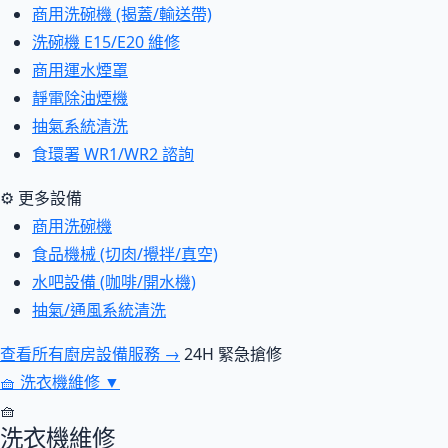
商用洗碗機 (揭蓋/輸送帶)
洗碗機 E15/E20 維修
商用運水煙罩
靜電除油煙機
抽氣系統清洗
食環署 WR1/WR2 諮詢
⚙ 更多設備
商用洗碗機
食品機械 (切肉/攪拌/真空)
水吧設備 (咖啡/開水機)
抽氣/通風系統清洗
查看所有廚房設備服務 →
24H 緊急搶修
🧺
洗衣機維修
▼
🧺
洗衣機維修