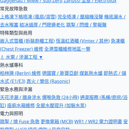
Gaggenau / Miele / Sub-Zero
Zanussi 金章 / Electrolux
常見故障急救
上格凍下格唔凍 (風扇/溶雪)
完全唔凍 / 壓縮機沒聲
機底漏水 /
去水喉塞
結冰過厚 / 門膠邊老化
跳掣 / 閃燈 / 警報聲
特殊類型與商用
嵌入式雪櫃 (拆裝廚櫃工程)
恆溫紅酒櫃 (Vintec / 其他)
急凍櫃
(Chest Freezer) 維修
全港雪櫃維修地區一覽
💧
水電 / 滲漏工程
▼
熱水爐專科
柏林牌 (Berlin) 維修
德國寶 / 斯寶亞創
煤氣熱水爐
即熱式 / 儲
水式 (E1/E3)
真火 / 樂信 (Rasonic)
緊急水務與滲漏
天花滲漏 / 牆身滲水
爆喉急救 (24小時)
通渠服務 (馬桶/廚房/浴
缸)
座廁水箱維修
全屋水壓提升 (加裝水泵)
電力與照明
跳掣 / 燒 Fuse 急救
更換電箱 (MCB)
WR1 / WR2 電力證明書
安