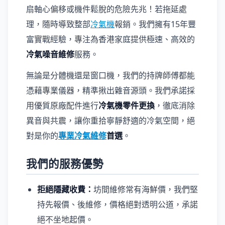
扇軸心偏移或機件鬆脫的危險先兆！若拖延處
理，隨時導致整部
冷氣機
報銷。我們擁有15年豐
富實戰經驗，專注為香港家庭提供極速、高效的
冷氣噪音維修
服務。
無論是分體機還是窗口機，我們的持牌師傅都能
憑藉專業儀器，精準揪出雜音源頭。我們承諾採
用優質原廠配件進行
冷氣機零件更換
，徹底消除
異音與共震，讓你重拾寧靜舒適的冷氣空間，絕
對是你的
專業冷氣維修
首選
。
我們的服務優勢
拒絕隱藏收費：
坊間維修常有海鮮價，我們堅
持先報價、後維修，價格絕對透明公道，承諾
絕不坐地起價。