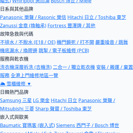
驅式)
Whirlpool 惠而浦
Bosch 博世 / Miele
日系與其他品牌
Panasonic 樂聲 / Rasonic 樂信
Hitachi 日立 / Toshiba 東芝
Zanussi 金章 (換軸承)
Fortress 豐澤牌 / 其他
故障急救與代碼
不排水 / 不脫水 (E18 / OE)
機門鎖死 / 打不開
嚴重噪音 / 跳舞
機底漏水 / 換膠邊
跳掣 / 電子板維修 (PCB)
服務與乾衣機
洗衣機深層拆洗 (吉機洗)
二合一 / 獨立乾衣機
安裝 / 搬運 / 棄置
服務
全港上門維修地區一覽
🌦
雪櫃維修
▼
日韓熱門品牌
Samsung 三星
LG 樂金
Hitachi 日立
Panasonic 樂聲 /
Mitsubishi 三菱
Sharp 聲寶 / Toshiba 東芝
嵌入式與歐美
Baumatic 寶瑪客 (嵌入式)
Siemens 西門子 / Bosch 博世