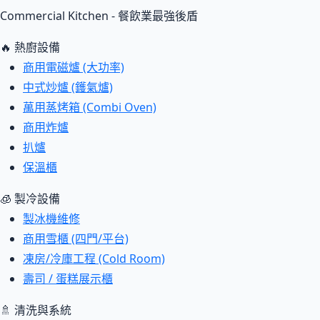
Commercial Kitchen - 餐飲業最強後盾
🔥 熱廚設備
商用電磁爐 (大功率)
中式炒爐 (鑊氣爐)
萬用蒸烤箱 (Combi Oven)
商用炸爐
扒爐
保溫櫃
🧊 製冷設備
製冰機維修
商用雪櫃 (四門/平台)
凍房/冷庫工程 (Cold Room)
壽司 / 蛋糕展示櫃
🚿 清洗與系統