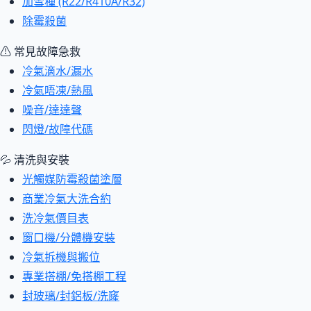
加雪種 (R22/R410A/R32)
除霉殺菌
⚠ 常見故障急救
冷氣滴水/漏水
冷氣唔凍/熱風
噪音/達達聲
閃燈/故障代碼
💦 清洗與安裝
光觸媒防霉殺菌塗層
商業冷氣大洗合約
洗冷氣價目表
窗口機/分體機安裝
冷氣拆機與搬位
專業搭棚/免搭棚工程
封玻璃/封鋁板/洗窿