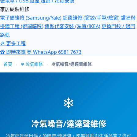
裝電掣 / USB 插座
燈飾 / 吊扇安裝
家居硬裝維修
電子鎖維修 (Samsung/Yale)
鋁窗維修 (窗鉸/手掣/驗窗)
鑽牆與
掛牆工程 (避開暗喉)
傢俬代客安裝 (淘寶/IKEA)
更換門鉸 / 趟門
路軌
🔎 更多工程
☎ 即時來電
💬 WhatsApp 6581 7673
首頁
›
❄ 冷氣維修
›
冷氣噪音/達達聲維修
❄
冷氣噪音/達達聲維修
冷氣總是發出惱人的噪音/達達聲，影響睡眠與生活品質？這可