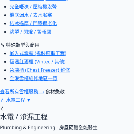
完全唔凍 / 壓縮機沒聲
機底漏水 / 去水喉塞
結冰過厚 / 門膠邊老化
跳掣 / 閃燈 / 警報聲
🔧 特殊類型與商用
嵌入式雪櫃 (拆裝廚櫃工程)
恆溫紅酒櫃 (Vintec / 其他)
急凍櫃 (Chest Freezer) 維修
全港雪櫃維修地區一覽
查看所有雪櫃服務 →
食材急救
💧
水電工程
▼
💧
水電 / 滲漏工程
Plumbing & Engineering - 房屋硬體全能醫生