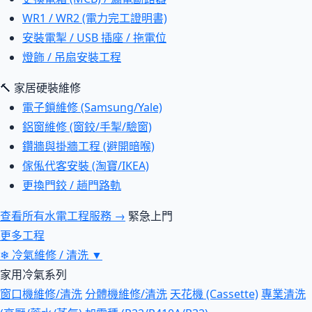
WR1 / WR2 (電力完工證明書)
安裝電掣 / USB 插座 / 拖電位
燈飾 / 吊扇安裝工程
🔨 家居硬裝維修
電子鎖維修 (Samsung/Yale)
鋁窗維修 (窗鉸/手掣/驗窗)
鑽牆與掛牆工程 (避開暗喉)
傢俬代客安裝 (淘寶/IKEA)
更換門鉸 / 趟門路軌
查看所有水電工程服務 →
緊急上門
更多工程
❄
冷氣維修 / 清洗
▼
家用冷氣系列
窗口機維修/清洗
分體機維修/清洗
天花機 (Cassette)
專業清洗