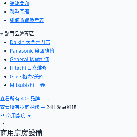
結冰問題
跳掣問題
維修收費參考表
⭐ 熱門品牌專區
Daikin 大金專門店
Panasonic 樂聲維修
General 珍寶維修
Hitachi 日立維修
Gree 格力/美的
Mitsubishi 三菱
查看所有 40+ 品牌... →
查看所有冷氣服務 →
24H 緊急維修
🍴
商用廚房
▼
🍴
商用廚房設備