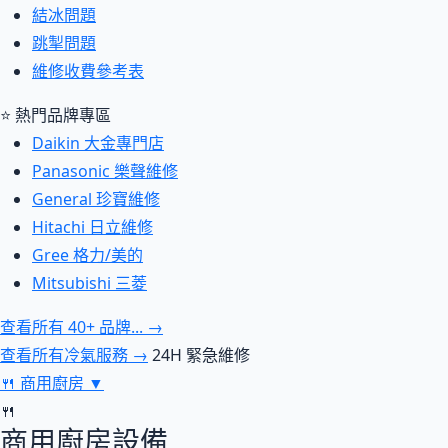
結冰問題
跳掣問題
維修收費參考表
⭐ 熱門品牌專區
Daikin 大金專門店
Panasonic 樂聲維修
General 珍寶維修
Hitachi 日立維修
Gree 格力/美的
Mitsubishi 三菱
查看所有 40+ 品牌... →
查看所有冷氣服務 →
24H 緊急維修
🍴
商用廚房
▼
🍴
商用廚房設備