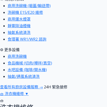
商用洗碗機 (揭蓋/輸送帶)
洗碗機 E15/E20 維修
商用運水煙罩
靜電除油煙機
抽氣系統清洗
食環署 WR1/WR2 諮詢
⚙ 更多設備
商用洗碗機
食品機械 (切肉/攪拌/真空)
水吧設備 (咖啡/開水機)
抽氣/通風系統清洗
查看所有廚房設備服務 →
24H 緊急搶修
🧺
洗衣機維修
▼
🧺