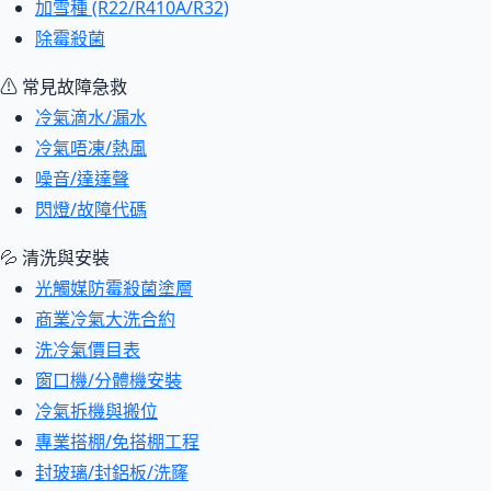
加雪種 (R22/R410A/R32)
除霉殺菌
⚠ 常見故障急救
冷氣滴水/漏水
冷氣唔凍/熱風
噪音/達達聲
閃燈/故障代碼
💦 清洗與安裝
光觸媒防霉殺菌塗層
商業冷氣大洗合約
洗冷氣價目表
窗口機/分體機安裝
冷氣拆機與搬位
專業搭棚/免搭棚工程
封玻璃/封鋁板/洗窿