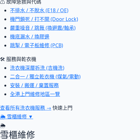
⚠ 故障急救與代碼
不排水 / 不脫水 (E18 / OE)
機門鎖死 / 打不開 (Door Lock)
嚴重噪音 / 跳舞 (換避震/軸承)
機底漏水 / 換膠邊
跳掣 / 電子板維修 (PCB)
🛠 服務與乾衣機
洗衣機深層拆洗 (吉機洗)
二合一 / 獨立乾衣機 (煤氣/電動)
安裝 / 搬運 / 棄置服務
全港上門維修地區一覽
查看所有洗衣機服務 →
快速上門
🌦
雪櫃維修
▼
🌦
雪櫃維修