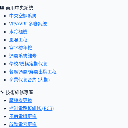
🏢 商用中央系統
中央空調系統
VRV/VRF 多聯系統
水冷櫃機
風喉工程
寫字樓年檢
通風系統維修
學校/機構定期保養
餐廳通風/鮮風出牌工程
商業保養合約 (大期)
🔧 技術維修專區
壓縮機更換
控制電路板維修 (PCB)
風扇電機更換
啟動電容更換