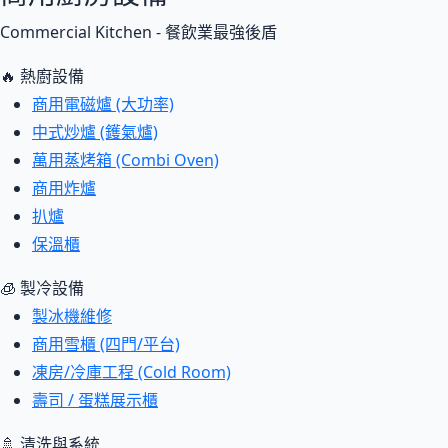
Commercial Kitchen - 餐飲業最強後盾
🔥 熱廚設備
商用電磁爐 (大功率)
中式炒爐 (鑊氣爐)
萬用蒸烤箱 (Combi Oven)
商用炸爐
扒爐
保溫櫃
🧊 製冷設備
製冰機維修
商用雪櫃 (四門/平台)
凍房/冷庫工程 (Cold Room)
壽司 / 蛋糕展示櫃
🚿 清洗與系統