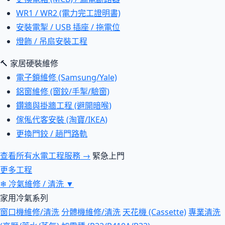
WR1 / WR2 (電力完工證明書)
安裝電掣 / USB 插座 / 拖電位
燈飾 / 吊扇安裝工程
🔨 家居硬裝維修
電子鎖維修 (Samsung/Yale)
鋁窗維修 (窗鉸/手掣/驗窗)
鑽牆與掛牆工程 (避開暗喉)
傢俬代客安裝 (淘寶/IKEA)
更換門鉸 / 趟門路軌
查看所有水電工程服務 →
緊急上門
更多工程
❄
冷氣維修 / 清洗
▼
家用冷氣系列
窗口機維修/清洗
分體機維修/清洗
天花機 (Cassette)
專業清洗