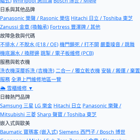
驅式)
Whirlpool 惠而浦
Bosch 博世 / Miele
日系與其他品牌
Panasonic 樂聲 / Rasonic 樂信
Hitachi 日立 / Toshiba 東芝
Zanussi 金章 (換軸承)
Fortress 豐澤牌 / 其他
故障急救與代碼
不排水 / 不脫水 (E18 / OE)
機門鎖死 / 打不開
嚴重噪音 / 跳舞
機底漏水 / 換膠邊
跳掣 / 電子板維修 (PCB)
服務與乾衣機
洗衣機深層拆洗 (吉機洗)
二合一 / 獨立乾衣機
安裝 / 搬運 / 棄置
服務
全港上門維修地區一覽
🌦
雪櫃維修
▼
日韓熱門品牌
Samsung 三星
LG 樂金
Hitachi 日立
Panasonic 樂聲 /
Mitsubishi 三菱
Sharp 聲寶 / Toshiba 東芝
嵌入式與歐美
Baumatic 寶瑪客 (嵌入式)
Siemens 西門子 / Bosch 博世