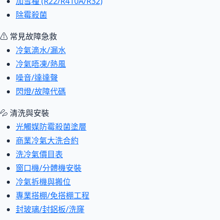
加雪種 (R22/R410A/R32)
除霉殺菌
⚠ 常見故障急救
冷氣滴水/漏水
冷氣唔凍/熱風
噪音/達達聲
閃燈/故障代碼
💦 清洗與安裝
光觸媒防霉殺菌塗層
商業冷氣大洗合約
洗冷氣價目表
窗口機/分體機安裝
冷氣拆機與搬位
專業搭棚/免搭棚工程
封玻璃/封鋁板/洗窿