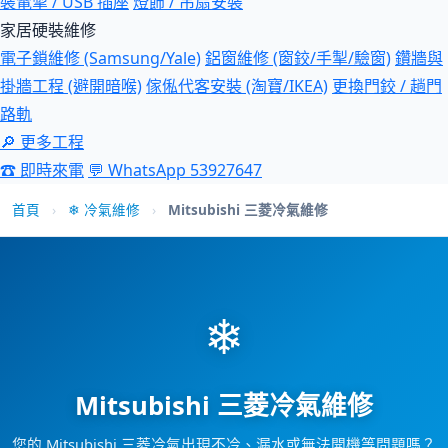
裝電掣 / USB 插座
燈飾 / 吊扇安裝
家居硬裝維修
電子鎖維修 (Samsung/Yale)
鋁窗維修 (窗鉸/手掣/驗窗)
鑽牆與
掛牆工程 (避開暗喉)
傢俬代客安裝 (淘寶/IKEA)
更換門鉸 / 趟門
路軌
🔎 更多工程
☎ 即時來電
💬 WhatsApp 53927647
首頁
›
❄ 冷氣維修
›
Mitsubishi 三菱冷氣維修
❄
Mitsubishi 三菱冷氣維修
您的 Mitsubishi 三菱冷氣出現不冷、漏水或無法開機等問題嗎？