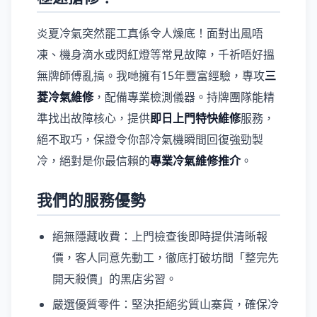
炎夏冷氣突然罷工真係令人燥底！面對出風唔
凍、機身滴水或閃紅燈等常見故障，千祈唔好搵
無牌師傅亂搞。我哋擁有15年豐富經驗，專攻
三
菱冷氣維修
，配備專業檢測儀器。持牌團隊能精
準找出故障核心，提供
即日上門特快維修
服務，
絕不取巧，保證令你部冷氣機瞬間回復強勁製
冷，絕對是你最信賴的
專業冷氣維修推介
。
我們的服務優勢
絕無隱藏收費：上門檢查後即時提供清晰報
價，客人同意先動工，徹底打破坊間「整完先
開天殺價」的黑店劣習。
嚴選優質零件：堅決拒絕劣質山寨貨，確保冷