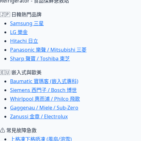
Refrigerator - 食品保鮮急救站
🇯🇵 日韓熱門品牌
Samsung 三星
LG 樂金
Hitachi 日立
Panasonic 樂聲 / Mitsubishi 三菱
Sharp 聲寶 / Toshiba 東芝
🇪🇺 嵌入式與歐美
Baumatic 寶瑪客 (嵌入式專科)
Siemens 西門子 / Bosch 博世
Whirlpool 惠而浦 / Philco 飛歌
Gaggenau / Miele / Sub-Zero
Zanussi 金章 / Electrolux
⚠ 常見故障急救
上格凍下格唔凍 (風扇/溶雪)