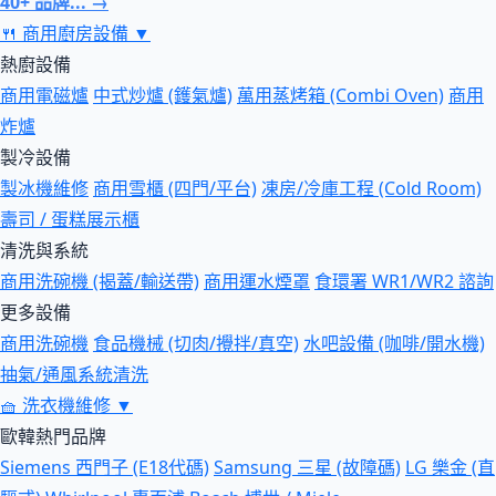
40+ 品牌... →
🍴
商用廚房設備
▼
熱廚設備
商用電磁爐
中式炒爐 (鑊氣爐)
萬用蒸烤箱 (Combi Oven)
商用
炸爐
製冷設備
製冰機維修
商用雪櫃 (四門/平台)
凍房/冷庫工程 (Cold Room)
壽司 / 蛋糕展示櫃
清洗與系統
商用洗碗機 (揭蓋/輸送帶)
商用運水煙罩
食環署 WR1/WR2 諮詢
更多設備
商用洗碗機
食品機械 (切肉/攪拌/真空)
水吧設備 (咖啡/開水機)
抽氣/通風系統清洗
🧺
洗衣機維修
▼
歐韓熱門品牌
Siemens 西門子 (E18代碼)
Samsung 三星 (故障碼)
LG 樂金 (直