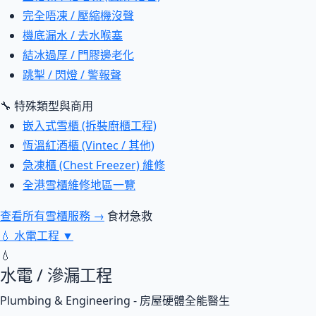
完全唔凍 / 壓縮機沒聲
機底漏水 / 去水喉塞
結冰過厚 / 門膠邊老化
跳掣 / 閃燈 / 警報聲
🔧 特殊類型與商用
嵌入式雪櫃 (拆裝廚櫃工程)
恆溫紅酒櫃 (Vintec / 其他)
急凍櫃 (Chest Freezer) 維修
全港雪櫃維修地區一覽
查看所有雪櫃服務 →
食材急救
💧
水電工程
▼
💧
水電 / 滲漏工程
Plumbing & Engineering - 房屋硬體全能醫生