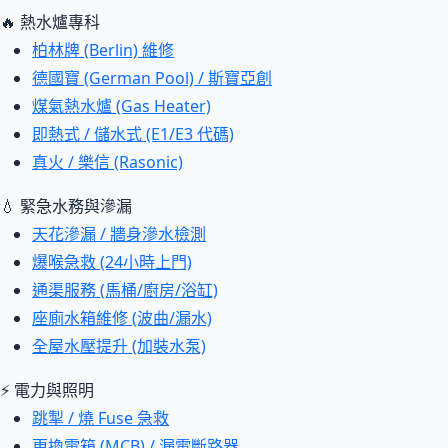
🔥 熱水爐專科
柏林牌 (Berlin) 維修
德國寶 (German Pool) / 斯寶亞創
煤氣熱水爐 (Gas Heater)
即熱式 / 儲水式 (E1/E3 代碼)
真火 / 樂信 (Rasonic)
💧 緊急水務與滲漏
天花滲漏 / 牆身滲水檢測
爆喉急救 (24小時上門)
通渠服務 (馬桶/廚房/浴缸)
座廁水箱維修 (波曲/漏水)
全屋水壓提升 (加裝水泵)
⚡ 電力與照明
跳掣 / 燒 Fuse 急救
更換電箱 (MCB) / 漏電斷路器