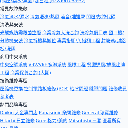
(高壓/藥水/蒸氣)
加雪種 (R22/R410A/R32)
常見故障急救
冷氣滴水/漏水
冷氣唔凍/熱風
噪音/達達聲
閃燈/故障代碼
清洗與安裝
光觸媒防霉殺菌塗層
商業冷氣大洗合約
洗冷氣價目表
窗口機/
分體機安裝
冷氣拆機與搬位
專業搭棚/免搭棚工程
封玻璃/封鋁
板/洗窿
商用中央系統
中央空調系統
VRV/VRF 多聯系統
風喉工程
餐廳通風/鮮風出牌
工程
商業保養合約 (大期)
技術維修專區
壓縮機更換
控制電路板維修 (PCB)
結冰問題
跳掣問題
維修收費
參考表
熱門品牌專區
Daikin 大金專門店
Panasonic 樂聲維修
General 珍寶維修
Hitachi 日立維修
Gree 格力/美的
Mitsubishi 三菱
查看所有