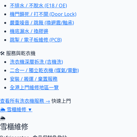
不排水 / 不脫水 (E18 / OE)
機門鎖死 / 打不開 (Door Lock)
嚴重噪音 / 跳舞 (換避震/軸承)
機底漏水 / 換膠邊
跳掣 / 電子板維修 (PCB)
🛠 服務與乾衣機
洗衣機深層拆洗 (吉機洗)
二合一 / 獨立乾衣機 (煤氣/電動)
安裝 / 搬運 / 棄置服務
全港上門維修地區一覽
查看所有洗衣機服務 →
快速上門
🌦
雪櫃維修
▼
🌦
雪櫃維修