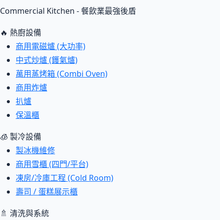
Commercial Kitchen - 餐飲業最強後盾
🔥 熱廚設備
商用電磁爐 (大功率)
中式炒爐 (鑊氣爐)
萬用蒸烤箱 (Combi Oven)
商用炸爐
扒爐
保溫櫃
🧊 製冷設備
製冰機維修
商用雪櫃 (四門/平台)
凍房/冷庫工程 (Cold Room)
壽司 / 蛋糕展示櫃
🚿 清洗與系統