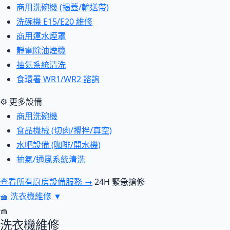
商用洗碗機 (揭蓋/輸送帶)
洗碗機 E15/E20 維修
商用運水煙罩
靜電除油煙機
抽氣系統清洗
食環署 WR1/WR2 諮詢
⚙ 更多設備
商用洗碗機
食品機械 (切肉/攪拌/真空)
水吧設備 (咖啡/開水機)
抽氣/通風系統清洗
查看所有廚房設備服務 →
24H 緊急搶修
🧺
洗衣機維修
▼
🧺
洗衣機維修