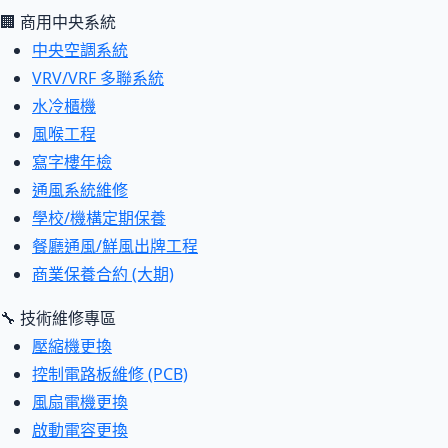
🏢 商用中央系統
中央空調系統
VRV/VRF 多聯系統
水冷櫃機
風喉工程
寫字樓年檢
通風系統維修
學校/機構定期保養
餐廳通風/鮮風出牌工程
商業保養合約 (大期)
🔧 技術維修專區
壓縮機更換
控制電路板維修 (PCB)
風扇電機更換
啟動電容更換