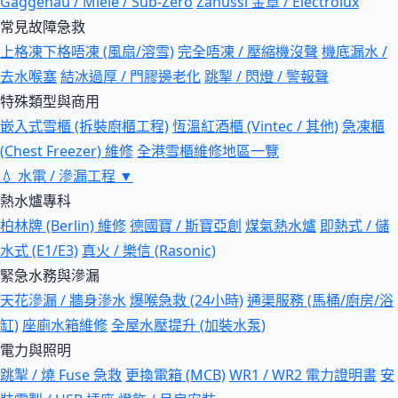
Gaggenau / Miele / Sub-Zero
Zanussi 金章 / Electrolux
常見故障急救
上格凍下格唔凍 (風扇/溶雪)
完全唔凍 / 壓縮機沒聲
機底漏水 /
去水喉塞
結冰過厚 / 門膠邊老化
跳掣 / 閃燈 / 警報聲
特殊類型與商用
嵌入式雪櫃 (拆裝廚櫃工程)
恆溫紅酒櫃 (Vintec / 其他)
急凍櫃
(Chest Freezer) 維修
全港雪櫃維修地區一覽
💧
水電 / 滲漏工程
▼
熱水爐專科
柏林牌 (Berlin) 維修
德國寶 / 斯寶亞創
煤氣熱水爐
即熱式 / 儲
水式 (E1/E3)
真火 / 樂信 (Rasonic)
緊急水務與滲漏
天花滲漏 / 牆身滲水
爆喉急救 (24小時)
通渠服務 (馬桶/廚房/浴
缸)
座廁水箱維修
全屋水壓提升 (加裝水泵)
電力與照明
跳掣 / 燒 Fuse 急救
更換電箱 (MCB)
WR1 / WR2 電力證明書
安