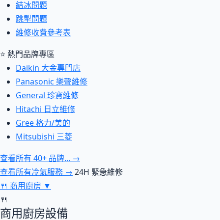
結冰問題
跳掣問題
維修收費參考表
⭐ 熱門品牌專區
Daikin 大金專門店
Panasonic 樂聲維修
General 珍寶維修
Hitachi 日立維修
Gree 格力/美的
Mitsubishi 三菱
查看所有 40+ 品牌... →
查看所有冷氣服務 →
24H 緊急維修
🍴
商用廚房
▼
🍴
商用廚房設備