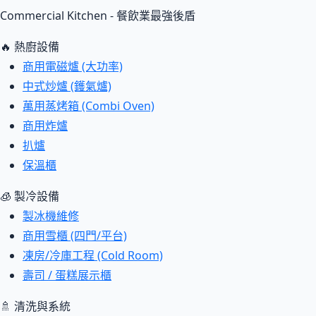
Commercial Kitchen - 餐飲業最強後盾
🔥 熱廚設備
商用電磁爐 (大功率)
中式炒爐 (鑊氣爐)
萬用蒸烤箱 (Combi Oven)
商用炸爐
扒爐
保溫櫃
🧊 製冷設備
製冰機維修
商用雪櫃 (四門/平台)
凍房/冷庫工程 (Cold Room)
壽司 / 蛋糕展示櫃
🚿 清洗與系統