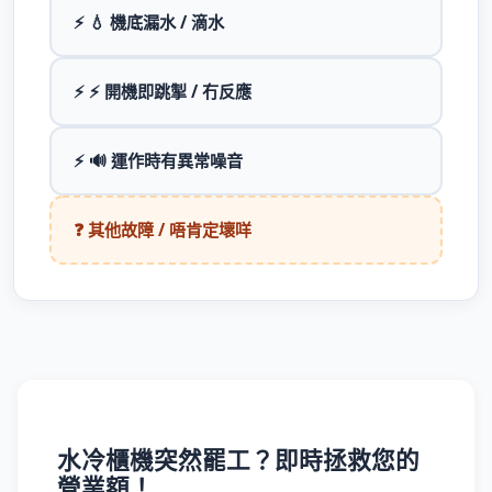
⚡ 💧 機底漏水 / 滴水
⚡ ⚡ 開機即跳掣 / 冇反應
⚡ 🔊 運作時有異常噪音
❓ 其他故障 / 唔肯定壞咩
水冷櫃機突然罷工？即時拯救您的
營業額！