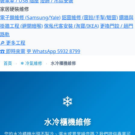
裝電掣 / USB 插座
燈飾 / 吊扇安裝
家居硬裝維修
電子鎖維修 (Samsung/Yale)
鋁窗維修 (窗鉸/手掣/驗窗)
鑽牆與
掛牆工程 (避開暗喉)
傢俬代客安裝 (淘寶/IKEA)
更換門鉸 / 趟門
路軌
🔎 更多工程
☎ 即時來電
💬 WhatsApp 5932 8799
首頁
›
❄ 冷氣維修
›
水冷櫃機維修
❄
水冷櫃機維修
您的水冷櫃機出現不製冷、漏水或異常噪音嗎？我們提供專業可