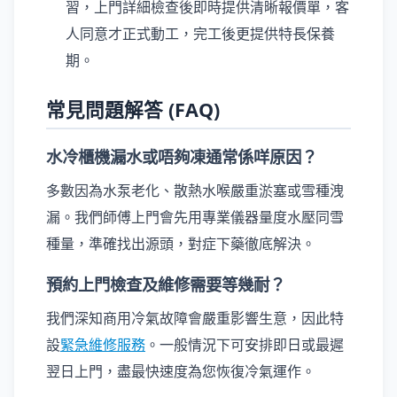
習，上門詳細檢查後即時提供清晰報價單，客
人同意才正式動工，完工後更提供特長保養
期。
常見問題解答 (FAQ)
水冷櫃機漏水或唔夠凍通常係咩原因？
多數因為水泵老化、散熱水喉嚴重淤塞或雪種洩
漏。我們師傅上門會先用專業儀器量度水壓同雪
種量，準確找出源頭，對症下藥徹底解決。
預約上門檢查及維修需要等幾耐？
我們深知商用冷氣故障會嚴重影響生意，因此特
設
緊急維修服務
。一般情況下可安排即日或最遲
翌日上門，盡最快速度為您恢復冷氣運作。