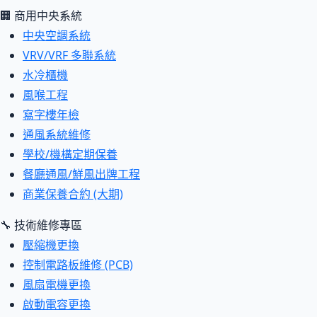
🏢 商用中央系統
中央空調系統
VRV/VRF 多聯系統
水冷櫃機
風喉工程
寫字樓年檢
通風系統維修
學校/機構定期保養
餐廳通風/鮮風出牌工程
商業保養合約 (大期)
🔧 技術維修專區
壓縮機更換
控制電路板維修 (PCB)
風扇電機更換
啟動電容更換