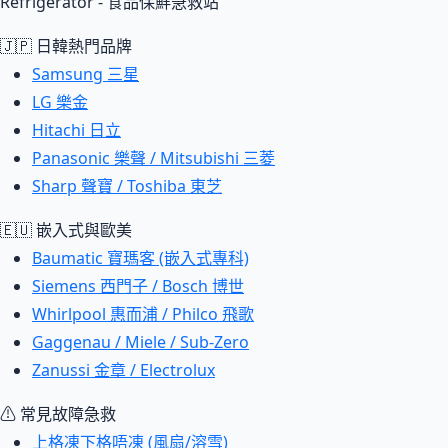
Refrigerator - 食品保鮮急救站
🇯🇵 日韓熱門品牌
Samsung 三星
LG 樂金
Hitachi 日立
Panasonic 樂聲 / Mitsubishi 三菱
Sharp 聲寶 / Toshiba 東芝
🇪🇺 嵌入式與歐美
Baumatic 寶瑪客 (嵌入式專科)
Siemens 西門子 / Bosch 博世
Whirlpool 惠而浦 / Philco 飛歌
Gaggenau / Miele / Sub-Zero
Zanussi 金章 / Electrolux
⚠ 常見故障急救
上格凍下格唔凍 (風扇/溶雪)