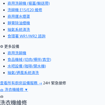
商用洗碗機 (揭蓋/輸送帶)
洗碗機 E15/E20 維修
商用運水煙罩
靜電除油煙機
抽氣系統清洗
食環署 WR1/WR2 諮詢
⚙ 更多設備
商用洗碗機
食品機械 (切肉/攪拌/真空)
水吧設備 (咖啡/開水機)
抽氣/通風系統清洗
查看所有廚房設備服務 →
24H 緊急搶修
🧺
洗衣機維修
▼
🧺
洗衣機維修