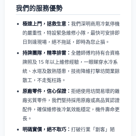
我們的服務優勢
極速上門，拯救生意：
我們深明商用冷氣停機
的嚴重性，特設緊急維修小隊，最快可安排即
日到達現場，絕不拖延，即時為您止損。
持牌團隊，精準排雷：
全體師傅均持有合資格
牌照及 15 年以上維修經驗，一眼睇穿水冷系
統、水塔及散熱隱患，技術降維打擊坊間業餘
散工，不走冤枉路。
原廠零件，信心保證：
拒絕使用坊間易壞的雜
廠劣質零件，我們堅持採用原廠或高品質認證
配件，確保維修後冷氣效能穩定，機件壽命更
長。
明碼實價，絕不取巧：
打破行業「劏客」陋