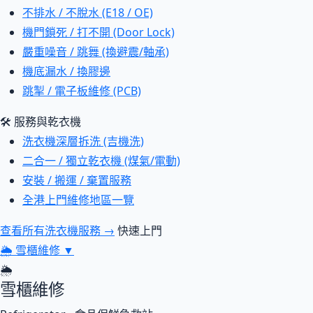
不排水 / 不脫水 (E18 / OE)
機門鎖死 / 打不開 (Door Lock)
嚴重噪音 / 跳舞 (換避震/軸承)
機底漏水 / 換膠邊
跳掣 / 電子板維修 (PCB)
🛠 服務與乾衣機
洗衣機深層拆洗 (吉機洗)
二合一 / 獨立乾衣機 (煤氣/電動)
安裝 / 搬運 / 棄置服務
全港上門維修地區一覽
查看所有洗衣機服務 →
快速上門
🌦
雪櫃維修
▼
🌦
雪櫃維修