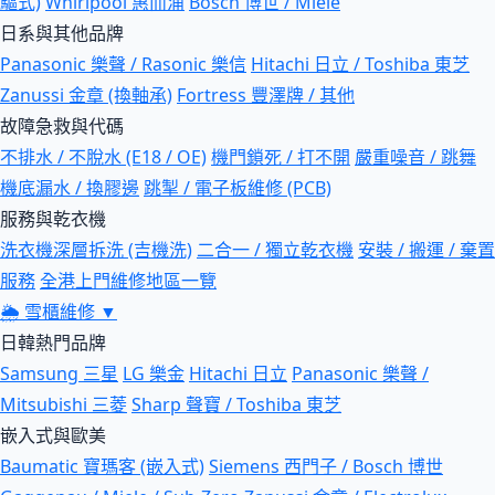
驅式)
Whirlpool 惠而浦
Bosch 博世 / Miele
日系與其他品牌
Panasonic 樂聲 / Rasonic 樂信
Hitachi 日立 / Toshiba 東芝
Zanussi 金章 (換軸承)
Fortress 豐澤牌 / 其他
故障急救與代碼
不排水 / 不脫水 (E18 / OE)
機門鎖死 / 打不開
嚴重噪音 / 跳舞
機底漏水 / 換膠邊
跳掣 / 電子板維修 (PCB)
服務與乾衣機
洗衣機深層拆洗 (吉機洗)
二合一 / 獨立乾衣機
安裝 / 搬運 / 棄置
服務
全港上門維修地區一覽
🌦
雪櫃維修
▼
日韓熱門品牌
Samsung 三星
LG 樂金
Hitachi 日立
Panasonic 樂聲 /
Mitsubishi 三菱
Sharp 聲寶 / Toshiba 東芝
嵌入式與歐美
Baumatic 寶瑪客 (嵌入式)
Siemens 西門子 / Bosch 博世