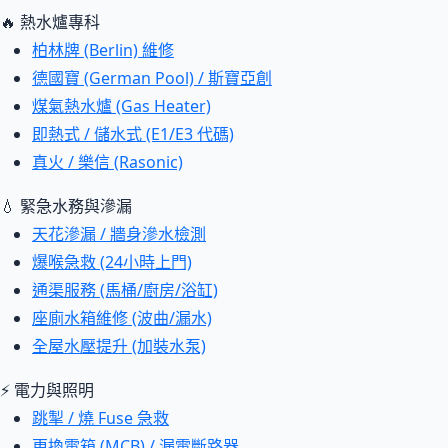
🔥 熱水爐專科
柏林牌 (Berlin) 維修
德國寶 (German Pool) / 斯寶亞創
煤氣熱水爐 (Gas Heater)
即熱式 / 儲水式 (E1/E3 代碼)
真火 / 樂信 (Rasonic)
💧 緊急水務與滲漏
天花滲漏 / 牆身滲水檢測
爆喉急救 (24小時上門)
通渠服務 (馬桶/廚房/浴缸)
座廁水箱維修 (波曲/漏水)
全屋水壓提升 (加裝水泵)
⚡ 電力與照明
跳掣 / 燒 Fuse 急救
更換電箱 (MCB) / 漏電斷路器