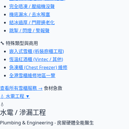
完全唔凍 / 壓縮機沒聲
機底漏水 / 去水喉塞
結冰過厚 / 門膠邊老化
跳掣 / 閃燈 / 警報聲
🔧 特殊類型與商用
嵌入式雪櫃 (拆裝廚櫃工程)
恆溫紅酒櫃 (Vintec / 其他)
急凍櫃 (Chest Freezer) 維修
全港雪櫃維修地區一覽
查看所有雪櫃服務 →
食材急救
💧
水電工程
▼
💧
水電 / 滲漏工程
Plumbing & Engineering - 房屋硬體全能醫生