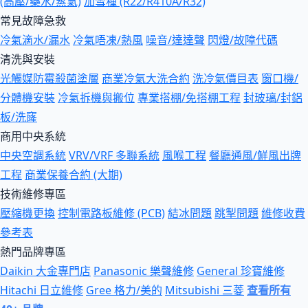
(高壓/藥水/蒸氣)
加雪種 (R22/R410A/R32)
常見故障急救
冷氣滴水/漏水
冷氣唔凍/熱風
噪音/達達聲
閃燈/故障代碼
清洗與安裝
光觸媒防霉殺菌塗層
商業冷氣大洗合約
洗冷氣價目表
窗口機/
分體機安裝
冷氣拆機與搬位
專業搭棚/免搭棚工程
封玻璃/封鋁
板/洗窿
商用中央系統
中央空調系統
VRV/VRF 多聯系統
風喉工程
餐廳通風/鮮風出牌
工程
商業保養合約 (大期)
技術維修專區
壓縮機更換
控制電路板維修 (PCB)
結冰問題
跳掣問題
維修收費
參考表
熱門品牌專區
Daikin 大金專門店
Panasonic 樂聲維修
General 珍寶維修
Hitachi 日立維修
Gree 格力/美的
Mitsubishi 三菱
查看所有