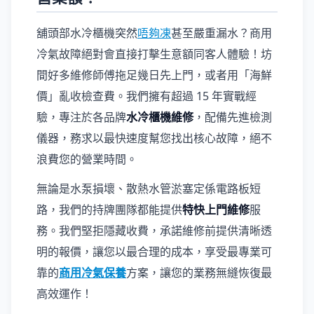
舖頭部水冷櫃機突然
唔夠凍
甚至嚴重漏水？商用
冷氣故障絕對會直接打擊生意額同客人體驗！坊
間好多維修師傅拖足幾日先上門，或者用「海鮮
價」亂收檢查費。我們擁有超過 15 年實戰經
驗，專注於各品牌
水冷櫃機維修
，配備先進檢測
儀器，務求以最快速度幫您找出核心故障，絕不
浪費您的營業時間。
無論是水泵損壞、散熱水管淤塞定係電路板短
路，我們的持牌團隊都能提供
特快上門維修
服
務。我們堅拒隱藏收費，承諾維修前提供清晰透
明的報價，讓您以最合理的成本，享受最專業可
靠的
商用冷氣保養
方案，讓您的業務無縫恢復最
高效運作！