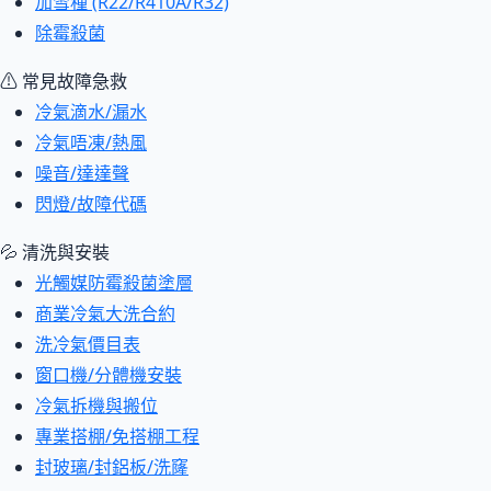
加雪種 (R22/R410A/R32)
除霉殺菌
⚠ 常見故障急救
冷氣滴水/漏水
冷氣唔凍/熱風
噪音/達達聲
閃燈/故障代碼
💦 清洗與安裝
光觸媒防霉殺菌塗層
商業冷氣大洗合約
洗冷氣價目表
窗口機/分體機安裝
冷氣拆機與搬位
專業搭棚/免搭棚工程
封玻璃/封鋁板/洗窿