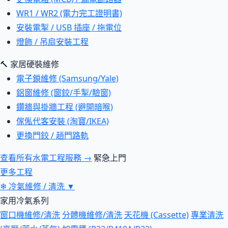
WR1 / WR2 (電力完工證明書)
安裝電掣 / USB 插座 / 拖電位
燈飾 / 吊扇安裝工程
🔨 家居硬裝維修
電子鎖維修 (Samsung/Yale)
鋁窗維修 (窗鉸/手掣/驗窗)
鑽牆與掛牆工程 (避開暗喉)
傢俬代客安裝 (淘寶/IKEA)
更換門鉸 / 趟門路軌
查看所有水電工程服務 →
緊急上門
更多工程
❄
冷氣維修 / 清洗
▼
家用冷氣系列
窗口機維修/清洗
分體機維修/清洗
天花機 (Cassette)
專業清洗