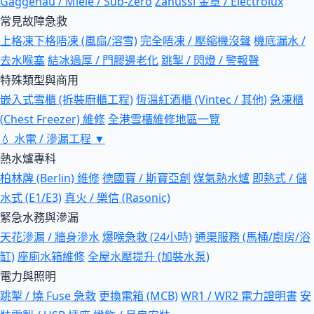
Gaggenau / Miele / Sub-Zero
Zanussi 金章 / Electrolux
常見故障急救
上格凍下格唔凍 (風扇/溶雪)
完全唔凍 / 壓縮機沒聲
機底漏水 /
去水喉塞
結冰過厚 / 門膠邊老化
跳掣 / 閃燈 / 警報聲
特殊類型與商用
嵌入式雪櫃 (拆裝廚櫃工程)
恆溫紅酒櫃 (Vintec / 其他)
急凍櫃
(Chest Freezer) 維修
全港雪櫃維修地區一覽
💧
水電 / 滲漏工程
▼
熱水爐專科
柏林牌 (Berlin) 維修
德國寶 / 斯寶亞創
煤氣熱水爐
即熱式 / 儲
水式 (E1/E3)
真火 / 樂信 (Rasonic)
緊急水務與滲漏
天花滲漏 / 牆身滲水
爆喉急救 (24小時)
通渠服務 (馬桶/廚房/浴
缸)
座廁水箱維修
全屋水壓提升 (加裝水泵)
電力與照明
跳掣 / 燒 Fuse 急救
更換電箱 (MCB)
WR1 / WR2 電力證明書
安