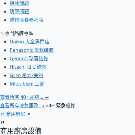
結冰問題
跳掣問題
維修收費參考表
⭐ 熱門品牌專區
Daikin 大金專門店
Panasonic 樂聲維修
General 珍寶維修
Hitachi 日立維修
Gree 格力/美的
Mitsubishi 三菱
查看所有 40+ 品牌... →
查看所有冷氣服務 →
24H 緊急維修
🍴
商用廚房
▼
🍴
商用廚房設備