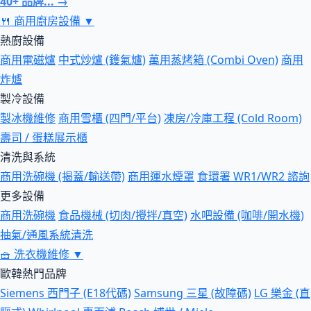
40+ 品牌... →
🍴
商用廚房設備
▼
熱廚設備
商用電磁爐
中式炒爐 (鑊氣爐)
萬用蒸烤箱 (Combi Oven)
商用
炸爐
製冷設備
製冰機維修
商用雪櫃 (四門/平台)
凍房/冷庫工程 (Cold Room)
壽司 / 蛋糕展示櫃
清洗與系統
商用洗碗機 (揭蓋/輸送帶)
商用運水煙罩
食環署 WR1/WR2 諮詢
更多設備
商用洗碗機
食品機械 (切肉/攪拌/真空)
水吧設備 (咖啡/開水機)
抽氣/通風系統清洗
🧺
洗衣機維修
▼
歐韓熱門品牌
Siemens 西門子 (E18代碼)
Samsung 三星 (故障碼)
LG 樂金 (直