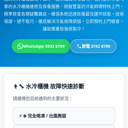
靠的水冷櫃機維修及保養服務，經驗豐富的冷氣師傅特快上門，
精準排查各類疑難雜症，確保系統迅速恢復最佳運作狀態。技術
保證，絕不取巧，徹底解決冷氣故障煩惱。立即預約上門檢查，
讓設備重拾強效製冷！
WhatsApp 5932 8799
致電 3742 8790
👨‍🔧 水冷櫃機 故障快速診斷
請選擇您目前遇到的主要狀況：
⚡ ❄️ 完全唔凍 / 出風微弱