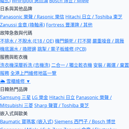
驅式)
Whirlpool 惠而浦
Bosch 博世 / Miele
日系與其他品牌
Panasonic 樂聲 / Rasonic 樂信
Hitachi 日立 / Toshiba 東芝
Zanussi 金章 (換軸承)
Fortress 豐澤牌 / 其他
故障急救與代碼
不排水 / 不脫水 (E18 / OE)
機門鎖死 / 打不開
嚴重噪音 / 跳舞
機底漏水 / 換膠邊
跳掣 / 電子板維修 (PCB)
服務與乾衣機
洗衣機深層拆洗 (吉機洗)
二合一 / 獨立乾衣機
安裝 / 搬運 / 棄置
服務
全港上門維修地區一覽
🌦
雪櫃維修
▼
日韓熱門品牌
Samsung 三星
LG 樂金
Hitachi 日立
Panasonic 樂聲 /
Mitsubishi 三菱
Sharp 聲寶 / Toshiba 東芝
嵌入式與歐美
Baumatic 寶瑪客 (嵌入式)
Siemens 西門子 / Bosch 博世