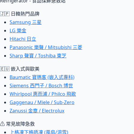
Refrigerator - 食品保鮮急救站
🇯🇵 日韓熱門品牌
Samsung 三星
LG 樂金
Hitachi 日立
Panasonic 樂聲 / Mitsubishi 三菱
Sharp 聲寶 / Toshiba 東芝
🇪🇺 嵌入式與歐美
Baumatic 寶瑪客 (嵌入式專科)
Siemens 西門子 / Bosch 博世
Whirlpool 惠而浦 / Philco 飛歌
Gaggenau / Miele / Sub-Zero
Zanussi 金章 / Electrolux
⚠ 常見故障急救
上格凍下格唔凍 (風扇/溶雪)