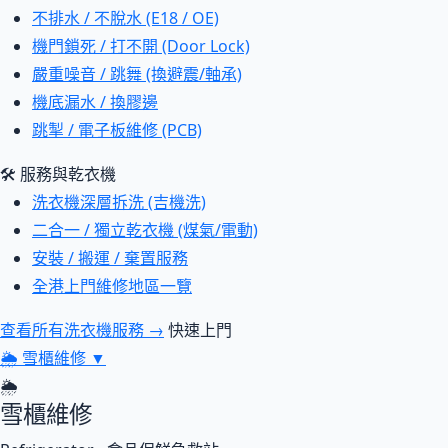
不排水 / 不脫水 (E18 / OE)
機門鎖死 / 打不開 (Door Lock)
嚴重噪音 / 跳舞 (換避震/軸承)
機底漏水 / 換膠邊
跳掣 / 電子板維修 (PCB)
🛠 服務與乾衣機
洗衣機深層拆洗 (吉機洗)
二合一 / 獨立乾衣機 (煤氣/電動)
安裝 / 搬運 / 棄置服務
全港上門維修地區一覽
查看所有洗衣機服務 →
快速上門
🌦
雪櫃維修
▼
🌦
雪櫃維修