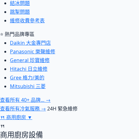
結冰問題
跳掣問題
維修收費參考表
⭐ 熱門品牌專區
Daikin 大金專門店
Panasonic 樂聲維修
General 珍寶維修
Hitachi 日立維修
Gree 格力/美的
Mitsubishi 三菱
查看所有 40+ 品牌... →
查看所有冷氣服務 →
24H 緊急維修
🍴
商用廚房
▼
🍴
商用廚房設備