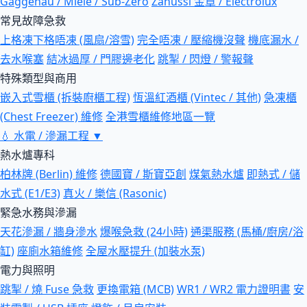
Gaggenau / Miele / Sub-Zero
Zanussi 金章 / Electrolux
常見故障急救
上格凍下格唔凍 (風扇/溶雪)
完全唔凍 / 壓縮機沒聲
機底漏水 /
去水喉塞
結冰過厚 / 門膠邊老化
跳掣 / 閃燈 / 警報聲
特殊類型與商用
嵌入式雪櫃 (拆裝廚櫃工程)
恆溫紅酒櫃 (Vintec / 其他)
急凍櫃
(Chest Freezer) 維修
全港雪櫃維修地區一覽
💧
水電 / 滲漏工程
▼
熱水爐專科
柏林牌 (Berlin) 維修
德國寶 / 斯寶亞創
煤氣熱水爐
即熱式 / 儲
水式 (E1/E3)
真火 / 樂信 (Rasonic)
緊急水務與滲漏
天花滲漏 / 牆身滲水
爆喉急救 (24小時)
通渠服務 (馬桶/廚房/浴
缸)
座廁水箱維修
全屋水壓提升 (加裝水泵)
電力與照明
跳掣 / 燒 Fuse 急救
更換電箱 (MCB)
WR1 / WR2 電力證明書
安