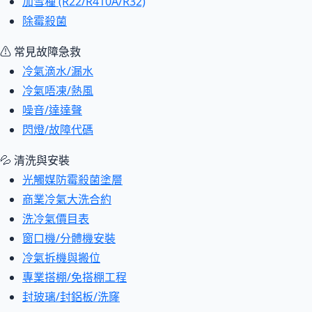
加雪種 (R22/R410A/R32)
除霉殺菌
⚠ 常見故障急救
冷氣滴水/漏水
冷氣唔凍/熱風
噪音/達達聲
閃燈/故障代碼
💦 清洗與安裝
光觸媒防霉殺菌塗層
商業冷氣大洗合約
洗冷氣價目表
窗口機/分體機安裝
冷氣拆機與搬位
專業搭棚/免搭棚工程
封玻璃/封鋁板/洗窿