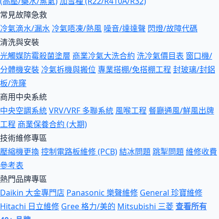
(高壓/藥水/蒸氣)
加雪種 (R22/R410A/R32)
常見故障急救
冷氣滴水/漏水
冷氣唔凍/熱風
噪音/達達聲
閃燈/故障代碼
清洗與安裝
光觸媒防霉殺菌塗層
商業冷氣大洗合約
洗冷氣價目表
窗口機/
分體機安裝
冷氣拆機與搬位
專業搭棚/免搭棚工程
封玻璃/封鋁
板/洗窿
商用中央系統
中央空調系統
VRV/VRF 多聯系統
風喉工程
餐廳通風/鮮風出牌
工程
商業保養合約 (大期)
技術維修專區
壓縮機更換
控制電路板維修 (PCB)
結冰問題
跳掣問題
維修收費
參考表
熱門品牌專區
Daikin 大金專門店
Panasonic 樂聲維修
General 珍寶維修
Hitachi 日立維修
Gree 格力/美的
Mitsubishi 三菱
查看所有