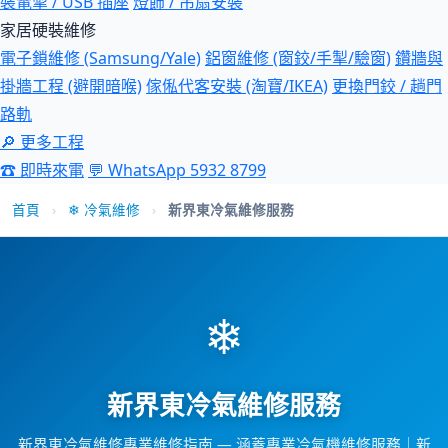
裝電掣 / USB 插座
燈飾 / 吊扇安裝
家居硬裝維修
電子鎖維修 (Samsung/Yale)
鋁窗維修 (窗鉸/手掣/驗窗)
鑽牆與
掛牆工程 (避開暗喉)
傢俬代客安裝 (淘寶/IKEA)
更換門鉸 / 趟門
路軌
🔎 更多工程
☎ 即時來電
💬 WhatsApp 5932 8799
首頁
›
❄ 冷氣維修
›
新界東冷氣維修服務
❄
新界東冷氣維修服務
新界東冷氣維修專業維修指南 — 涵蓋專業冷氣機維修服務｜新