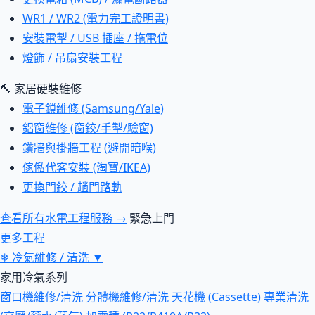
WR1 / WR2 (電力完工證明書)
安裝電掣 / USB 插座 / 拖電位
燈飾 / 吊扇安裝工程
🔨 家居硬裝維修
電子鎖維修 (Samsung/Yale)
鋁窗維修 (窗鉸/手掣/驗窗)
鑽牆與掛牆工程 (避開暗喉)
傢俬代客安裝 (淘寶/IKEA)
更換門鉸 / 趟門路軌
查看所有水電工程服務 →
緊急上門
更多工程
❄
冷氣維修 / 清洗
▼
家用冷氣系列
窗口機維修/清洗
分體機維修/清洗
天花機 (Cassette)
專業清洗