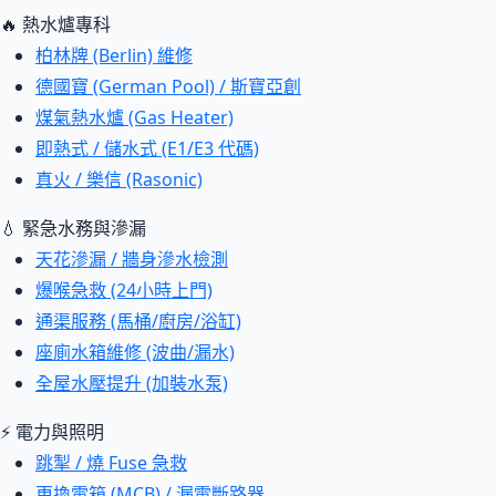
🔥 熱水爐專科
柏林牌 (Berlin) 維修
德國寶 (German Pool) / 斯寶亞創
煤氣熱水爐 (Gas Heater)
即熱式 / 儲水式 (E1/E3 代碼)
真火 / 樂信 (Rasonic)
💧 緊急水務與滲漏
天花滲漏 / 牆身滲水檢測
爆喉急救 (24小時上門)
通渠服務 (馬桶/廚房/浴缸)
座廁水箱維修 (波曲/漏水)
全屋水壓提升 (加裝水泵)
⚡ 電力與照明
跳掣 / 燒 Fuse 急救
更換電箱 (MCB) / 漏電斷路器