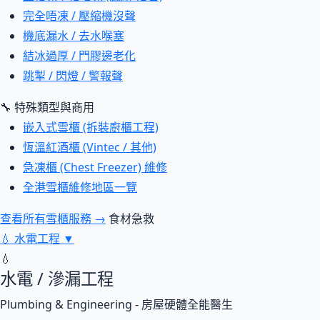
完全唔凍 / 壓縮機沒聲
機底漏水 / 去水喉塞
結冰過厚 / 門膠邊老化
跳掣 / 閃燈 / 警報聲
🔧 特殊類型與商用
嵌入式雪櫃 (拆裝廚櫃工程)
恆溫紅酒櫃 (Vintec / 其他)
急凍櫃 (Chest Freezer) 維修
全港雪櫃維修地區一覽
查看所有雪櫃服務 →
食材急救
💧
水電工程
▼
💧
水電 / 滲漏工程
Plumbing & Engineering - 房屋硬體全能醫生