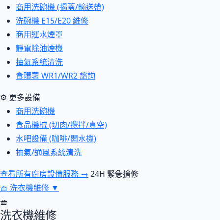
商用洗碗機 (揭蓋/輸送帶)
洗碗機 E15/E20 維修
商用運水煙罩
靜電除油煙機
抽氣系統清洗
食環署 WR1/WR2 諮詢
⚙ 更多設備
商用洗碗機
食品機械 (切肉/攪拌/真空)
水吧設備 (咖啡/開水機)
抽氣/通風系統清洗
查看所有廚房設備服務 →
24H 緊急搶修
🧺
洗衣機維修
▼
🧺
洗衣機維修