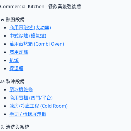
Commercial Kitchen - 餐飲業最強後盾
🔥 熱廚設備
商用電磁爐 (大功率)
中式炒爐 (鑊氣爐)
萬用蒸烤箱 (Combi Oven)
商用炸爐
扒爐
保溫櫃
🧊 製冷設備
製冰機維修
商用雪櫃 (四門/平台)
凍房/冷庫工程 (Cold Room)
壽司 / 蛋糕展示櫃
🚿 清洗與系統