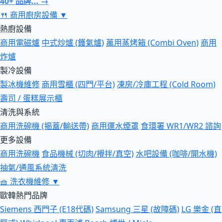
40+ 品牌... →
🍴
商用廚房設備
▼
熱廚設備
商用電磁爐
中式炒爐 (鑊氣爐)
萬用蒸烤箱 (Combi Oven)
商用
炸爐
製冷設備
製冰機維修
商用雪櫃 (四門/平台)
凍房/冷庫工程 (Cold Room)
壽司 / 蛋糕展示櫃
清洗與系統
商用洗碗機 (揭蓋/輸送帶)
商用運水煙罩
食環署 WR1/WR2 諮詢
更多設備
商用洗碗機
食品機械 (切肉/攪拌/真空)
水吧設備 (咖啡/開水機)
抽氣/通風系統清洗
🧺
洗衣機維修
▼
歐韓熱門品牌
Siemens 西門子 (E18代碼)
Samsung 三星 (故障碼)
LG 樂金 (直