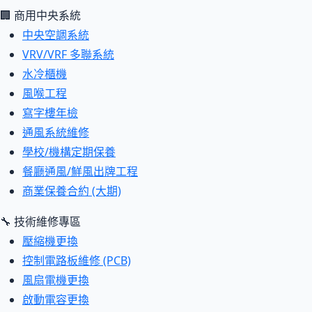
🏢 商用中央系統
中央空調系統
VRV/VRF 多聯系統
水冷櫃機
風喉工程
寫字樓年檢
通風系統維修
學校/機構定期保養
餐廳通風/鮮風出牌工程
商業保養合約 (大期)
🔧 技術維修專區
壓縮機更換
控制電路板維修 (PCB)
風扇電機更換
啟動電容更換