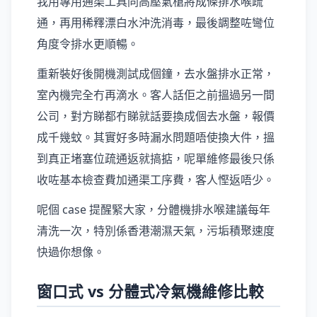
我用專用通渠工具同高壓氣槍將成條排水喉疏
通，再用稀釋漂白水沖洗消毒，最後調整咗彎位
角度令排水更順暢。
重新裝好後開機測試成個鐘，去水盤排水正常，
室內機完全冇再滴水。客人話佢之前搵過另一間
公司，對方睇都冇睇就話要換成個去水盤，報價
成千幾蚊。其實好多時漏水問題唔使換大件，搵
到真正堵塞位疏通返就搞掂，呢單維修最後只係
收咗基本檢查費加通渠工序費，客人慳返唔少。
呢個 case 提醒緊大家，分體機排水喉建議每年
清洗一次，特別係香港潮濕天氣，污垢積聚速度
快過你想像。
窗口式 vs 分體式冷氣機維修比較