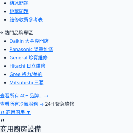
結冰問題
跳掣問題
維修收費參考表
⭐ 熱門品牌專區
Daikin 大金專門店
Panasonic 樂聲維修
General 珍寶維修
Hitachi 日立維修
Gree 格力/美的
Mitsubishi 三菱
查看所有 40+ 品牌... →
查看所有冷氣服務 →
24H 緊急維修
🍴
商用廚房
▼
🍴
商用廚房設備