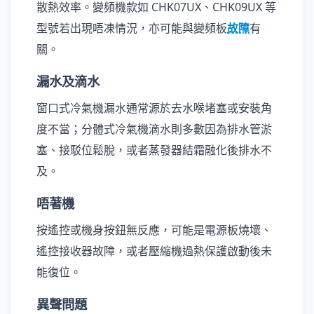
散熱效率。變頻機款如 CHK07UX、CHK09UX 等
型號若出現唔凍情況，亦可能與變頻板
故障
有
關。
漏水及滴水
窗口式冷氣機漏水通常源於去水喉堵塞或安裝角
度不當；分體式冷氣機滴水則多數因為排水管淤
塞、接駁位鬆脫，或者蒸發器結霜融化後排水不
及。
唔著機
按遙控或機身按鈕無反應，可能是電源板燒壞、
遙控接收器故障，或者壓縮機過熱保護啟動後未
能復位。
異聲問題