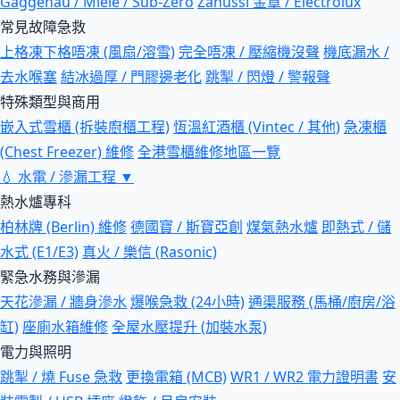
Gaggenau / Miele / Sub-Zero
Zanussi 金章 / Electrolux
常見故障急救
上格凍下格唔凍 (風扇/溶雪)
完全唔凍 / 壓縮機沒聲
機底漏水 /
去水喉塞
結冰過厚 / 門膠邊老化
跳掣 / 閃燈 / 警報聲
特殊類型與商用
嵌入式雪櫃 (拆裝廚櫃工程)
恆溫紅酒櫃 (Vintec / 其他)
急凍櫃
(Chest Freezer) 維修
全港雪櫃維修地區一覽
💧
水電 / 滲漏工程
▼
熱水爐專科
柏林牌 (Berlin) 維修
德國寶 / 斯寶亞創
煤氣熱水爐
即熱式 / 儲
水式 (E1/E3)
真火 / 樂信 (Rasonic)
緊急水務與滲漏
天花滲漏 / 牆身滲水
爆喉急救 (24小時)
通渠服務 (馬桶/廚房/浴
缸)
座廁水箱維修
全屋水壓提升 (加裝水泵)
電力與照明
跳掣 / 燒 Fuse 急救
更換電箱 (MCB)
WR1 / WR2 電力證明書
安