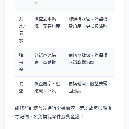
作
漏
檢查去水系
疏通排水管、調整機
水/
統、安裝角度
身角度、更換接駁喉
滴
水
唔
測試電源供
更換電源板、遙控接
著
應、電路板
收器或保險絲
機
異
檢查風扇、壓
更換軸承、腳墊或緊
聲
縮機、外殼
固螺絲
維修前師傅會先進行全機檢查，確認故障根源後
才報價，避免換錯零件浪費金錢。