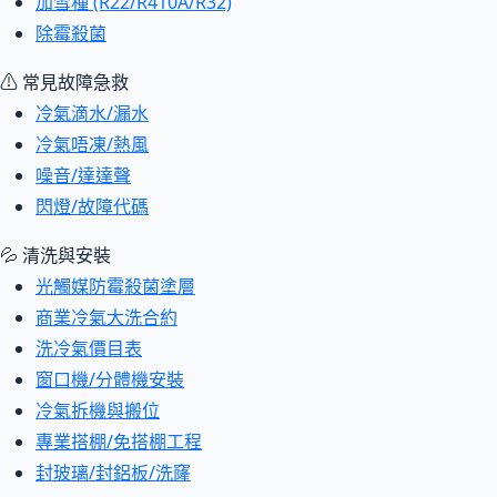
加雪種 (R22/R410A/R32)
除霉殺菌
⚠ 常見故障急救
冷氣滴水/漏水
冷氣唔凍/熱風
噪音/達達聲
閃燈/故障代碼
💦 清洗與安裝
光觸媒防霉殺菌塗層
商業冷氣大洗合約
洗冷氣價目表
窗口機/分體機安裝
冷氣拆機與搬位
專業搭棚/免搭棚工程
封玻璃/封鋁板/洗窿