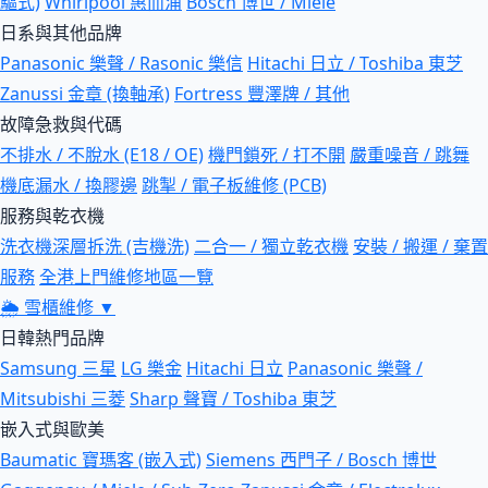
驅式)
Whirlpool 惠而浦
Bosch 博世 / Miele
日系與其他品牌
Panasonic 樂聲 / Rasonic 樂信
Hitachi 日立 / Toshiba 東芝
Zanussi 金章 (換軸承)
Fortress 豐澤牌 / 其他
故障急救與代碼
不排水 / 不脫水 (E18 / OE)
機門鎖死 / 打不開
嚴重噪音 / 跳舞
機底漏水 / 換膠邊
跳掣 / 電子板維修 (PCB)
服務與乾衣機
洗衣機深層拆洗 (吉機洗)
二合一 / 獨立乾衣機
安裝 / 搬運 / 棄置
服務
全港上門維修地區一覽
🌦
雪櫃維修
▼
日韓熱門品牌
Samsung 三星
LG 樂金
Hitachi 日立
Panasonic 樂聲 /
Mitsubishi 三菱
Sharp 聲寶 / Toshiba 東芝
嵌入式與歐美
Baumatic 寶瑪客 (嵌入式)
Siemens 西門子 / Bosch 博世