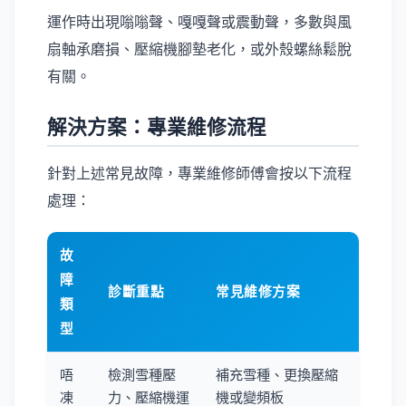
運作時出現嗡嗡聲、嘎嘎聲或震動聲，多數與風
扇軸承磨損、壓縮機腳墊老化，或外殼螺絲鬆脫
有關。
解決方案：專業維修流程
針對上述常見故障，專業維修師傅會按以下流程
處理：
故
障
診斷重點
常見維修方案
類
型
唔
檢測雪種壓
補充雪種、更換壓縮
凍
力、壓縮機運
機或變頻板