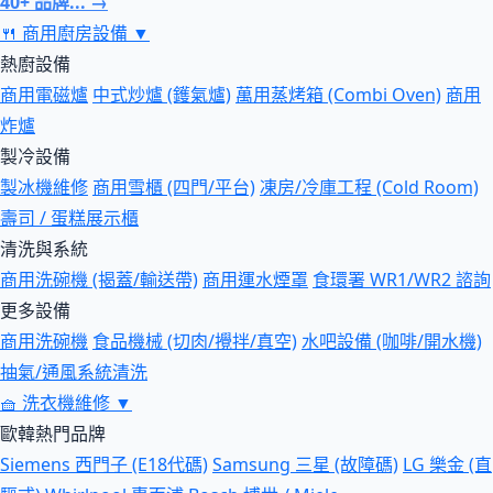
40+ 品牌... →
🍴
商用廚房設備
▼
熱廚設備
商用電磁爐
中式炒爐 (鑊氣爐)
萬用蒸烤箱 (Combi Oven)
商用
炸爐
製冷設備
製冰機維修
商用雪櫃 (四門/平台)
凍房/冷庫工程 (Cold Room)
壽司 / 蛋糕展示櫃
清洗與系統
商用洗碗機 (揭蓋/輸送帶)
商用運水煙罩
食環署 WR1/WR2 諮詢
更多設備
商用洗碗機
食品機械 (切肉/攪拌/真空)
水吧設備 (咖啡/開水機)
抽氣/通風系統清洗
🧺
洗衣機維修
▼
歐韓熱門品牌
Siemens 西門子 (E18代碼)
Samsung 三星 (故障碼)
LG 樂金 (直