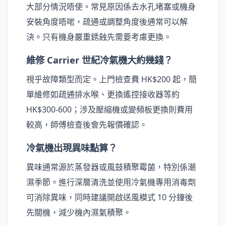
大部分情況唔使。常見原因係去水孔堵塞或機身
安裝角度唔啱，疏通或調整角度後通常可以解
決。只有機身嚴重銹蝕先需要考慮更換。
維修 Carrier 世紀冷氣機大約幾錢？
視乎故障類型而定。上門檢查費 HK$200 起，簡
單維修如疏通排水喉、更換遙控接收器等約
HK$300-600；涉及壓縮機或變頻板更換則費用
較高，師傅檢查後會先報價確認。
冷氣機出現異味點算？
異味通常源於蒸發器或風鼓積聚霉菌，特別係潮
濕季節。進行深層清洗並使用冷氣機專用消毒劑
可消除異味，同時建議開啟送風模式 10 分鐘後
先關機，減少機內濕氣積聚。