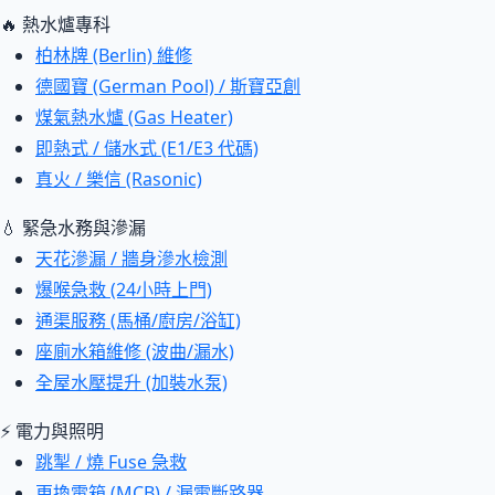
🔥 熱水爐專科
柏林牌 (Berlin) 維修
德國寶 (German Pool) / 斯寶亞創
煤氣熱水爐 (Gas Heater)
即熱式 / 儲水式 (E1/E3 代碼)
真火 / 樂信 (Rasonic)
💧 緊急水務與滲漏
天花滲漏 / 牆身滲水檢測
爆喉急救 (24小時上門)
通渠服務 (馬桶/廚房/浴缸)
座廁水箱維修 (波曲/漏水)
全屋水壓提升 (加裝水泵)
⚡ 電力與照明
跳掣 / 燒 Fuse 急救
更換電箱 (MCB) / 漏電斷路器