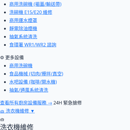
商用洗碗機 (揭蓋/輸送帶)
洗碗機 E15/E20 維修
商用運水煙罩
靜電除油煙機
抽氣系統清洗
食環署 WR1/WR2 諮詢
⚙ 更多設備
商用洗碗機
食品機械 (切肉/攪拌/真空)
水吧設備 (咖啡/開水機)
抽氣/通風系統清洗
查看所有廚房設備服務 →
24H 緊急搶修
🧺
洗衣機維修
▼
🧺
洗衣機維修