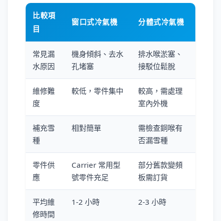
比較項
窗口式冷氣機
分體式冷氣機
目
常見漏
機身傾斜、去水
排水喉淤塞、
水原因
孔堵塞
接駁位鬆脫
維修難
較低，零件集中
較高，需處理
度
室內外機
補充雪
相對簡單
需檢查銅喉有
種
否漏雪種
零件供
Carrier 常用型
部分舊款變頻
應
號零件充足
板需訂貨
平均維
1-2 小時
2-3 小時
修時間