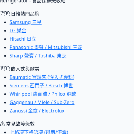
Refrigerator - 食品保鮮急救站
🇯🇵 日韓熱門品牌
Samsung 三星
LG 樂金
Hitachi 日立
Panasonic 樂聲 / Mitsubishi 三菱
Sharp 聲寶 / Toshiba 東芝
🇪🇺 嵌入式與歐美
Baumatic 寶瑪客 (嵌入式專科)
Siemens 西門子 / Bosch 博世
Whirlpool 惠而浦 / Philco 飛歌
Gaggenau / Miele / Sub-Zero
Zanussi 金章 / Electrolux
⚠ 常見故障急救
上格凍下格唔凍 (風扇/溶雪)