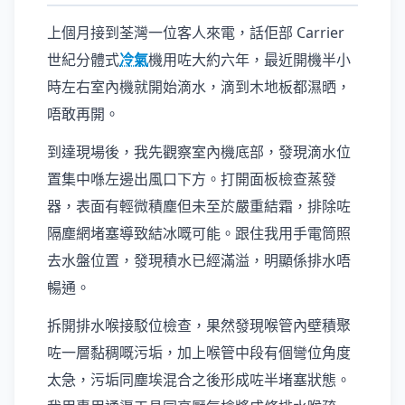
上個月接到荃灣一位客人來電，話佢部 Carrier
世紀分體式
冷氣
機用咗大約六年，最近開機半小
時左右室內機就開始滴水，滴到木地板都濕晒，
唔敢再開。
到達現場後，我先觀察室內機底部，發現滴水位
置集中喺左邊出風口下方。打開面板檢查蒸發
器，表面有輕微積塵但未至於嚴重結霜，排除咗
隔塵網堵塞導致結冰嘅可能。跟住我用手電筒照
去水盤位置，發現積水已經滿溢，明顯係排水唔
暢通。
拆開排水喉接駁位檢查，果然發現喉管內壁積聚
咗一層黏稠嘅污垢，加上喉管中段有個彎位角度
太急，污垢同塵埃混合之後形成咗半堵塞狀態。