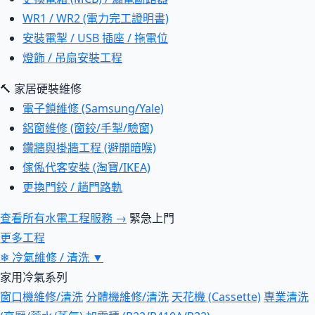
WR1 / WR2 (電力完工證明書)
安裝電掣 / USB 插座 / 拖電位
燈飾 / 吊扇安裝工程
🔨 家居硬裝維修
電子鎖維修 (Samsung/Yale)
鋁窗維修 (窗鉸/手掣/驗窗)
鑽牆與掛牆工程 (避開暗喉)
傢俬代客安裝 (淘寶/IKEA)
更換門鉸 / 趟門路軌
查看所有水電工程服務 →
緊急上門
更多工程
❄
冷氣維修 / 清洗
▼
家用冷氣系列
窗口機維修/清洗
分體機維修/清洗
天花機 (Cassette)
專業清洗