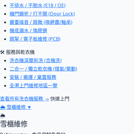
不排水 / 不脫水 (E18 / OE)
機門鎖死 / 打不開 (Door Lock)
嚴重噪音 / 跳舞 (換避震/軸承)
機底漏水 / 換膠邊
跳掣 / 電子板維修 (PCB)
🛠 服務與乾衣機
洗衣機深層拆洗 (吉機洗)
二合一 / 獨立乾衣機 (煤氣/電動)
安裝 / 搬運 / 棄置服務
全港上門維修地區一覽
查看所有洗衣機服務 →
快速上門
🌦
雪櫃維修
▼
🌦
雪櫃維修