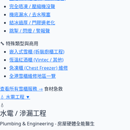
完全唔凍 / 壓縮機沒聲
機底漏水 / 去水喉塞
結冰過厚 / 門膠邊老化
跳掣 / 閃燈 / 警報聲
🔧 特殊類型與商用
嵌入式雪櫃 (拆裝廚櫃工程)
恆溫紅酒櫃 (Vintec / 其他)
急凍櫃 (Chest Freezer) 維修
全港雪櫃維修地區一覽
查看所有雪櫃服務 →
食材急救
💧
水電工程
▼
💧
水電 / 滲漏工程
Plumbing & Engineering - 房屋硬體全能醫生