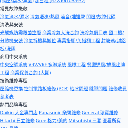
(高壓/藥水/蒸氣)
加雪種 (R22/R410A/R32)
常見故障急救
冷氣滴水/漏水
冷氣唔凍/熱風
噪音/達達聲
閃燈/故障代碼
清洗與安裝
光觸媒防霉殺菌塗層
商業冷氣大洗合約
洗冷氣價目表
窗口機/
分體機安裝
冷氣拆機與搬位
專業搭棚/免搭棚工程
封玻璃/封鋁
板/洗窿
商用中央系統
中央空調系統
VRV/VRF 多聯系統
風喉工程
餐廳通風/鮮風出牌
工程
商業保養合約 (大期)
技術維修專區
壓縮機更換
控制電路板維修 (PCB)
結冰問題
跳掣問題
維修收費
參考表
熱門品牌專區
Daikin 大金專門店
Panasonic 樂聲維修
General 珍寶維修
Hitachi 日立維修
Gree 格力/美的
Mitsubishi 三菱
查看所有