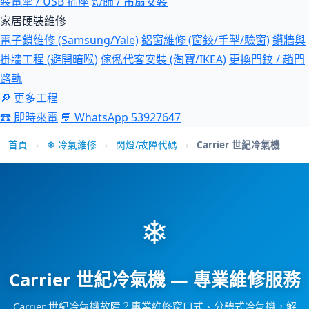
裝電掣 / USB 插座
燈飾 / 吊扇安裝
家居硬裝維修
電子鎖維修 (Samsung/Yale)
鋁窗維修 (窗鉸/手掣/驗窗)
鑽牆與
掛牆工程 (避開暗喉)
傢俬代客安裝 (淘寶/IKEA)
更換門鉸 / 趟門
路軌
🔎 更多工程
☎ 即時來電
💬 WhatsApp 53927647
首頁
›
❄ 冷氣維修
›
閃燈/故障代碼
›
Carrier 世紀冷氣機
❄
Carrier 世紀冷氣機 — 專業維修服務
Carrier 世紀冷氣機故障？專業維修窗口式、分體式冷氣機，解