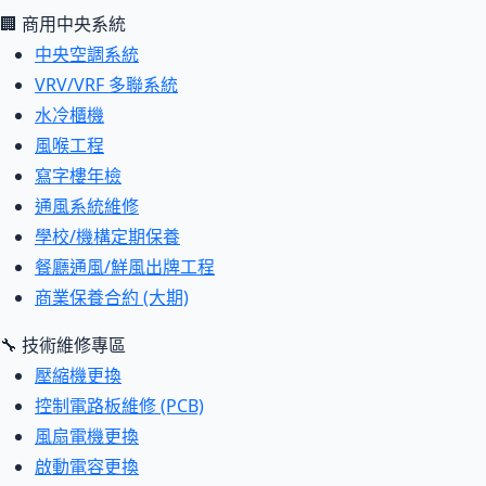
🏢 商用中央系統
中央空調系統
VRV/VRF 多聯系統
水冷櫃機
風喉工程
寫字樓年檢
通風系統維修
學校/機構定期保養
餐廳通風/鮮風出牌工程
商業保養合約 (大期)
🔧 技術維修專區
壓縮機更換
控制電路板維修 (PCB)
風扇電機更換
啟動電容更換