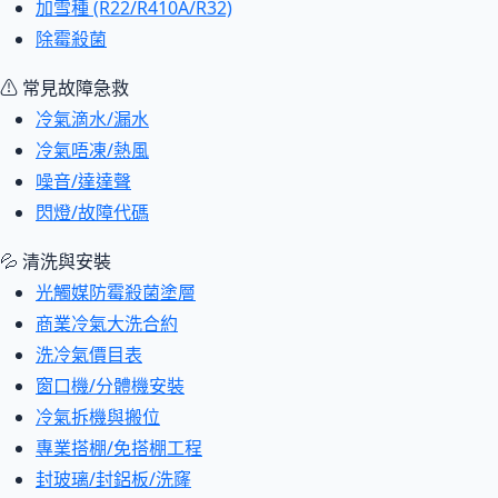
加雪種 (R22/R410A/R32)
除霉殺菌
⚠ 常見故障急救
冷氣滴水/漏水
冷氣唔凍/熱風
噪音/達達聲
閃燈/故障代碼
💦 清洗與安裝
光觸媒防霉殺菌塗層
商業冷氣大洗合約
洗冷氣價目表
窗口機/分體機安裝
冷氣拆機與搬位
專業搭棚/免搭棚工程
封玻璃/封鋁板/洗窿