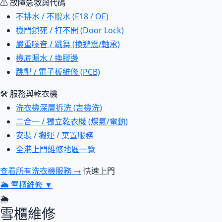
⚠ 故障急救與代碼
不排水 / 不脫水 (E18 / OE)
機門鎖死 / 打不開 (Door Lock)
嚴重噪音 / 跳舞 (換避震/軸承)
機底漏水 / 換膠邊
跳掣 / 電子板維修 (PCB)
🛠 服務與乾衣機
洗衣機深層拆洗 (吉機洗)
二合一 / 獨立乾衣機 (煤氣/電動)
安裝 / 搬運 / 棄置服務
全港上門維修地區一覽
查看所有洗衣機服務 →
快速上門
🌦
雪櫃維修
▼
🌦
雪櫃維修