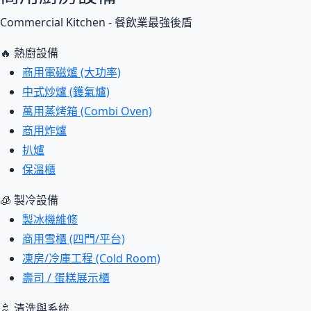
Commercial Kitchen - 餐飲業最強後盾
🔥 熱廚設備
商用電磁爐 (大功率)
中式炒爐 (鑊氣爐)
萬用蒸烤箱 (Combi Oven)
商用炸爐
扒爐
保溫櫃
🧊 製冷設備
製冰機維修
商用雪櫃 (四門/平台)
凍房/冷庫工程 (Cold Room)
壽司 / 蛋糕展示櫃
🚿 清洗與系統