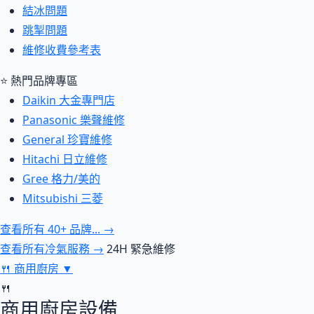
結冰問題
跳掣問題
維修收費參考表
⭐ 熱門品牌專區
Daikin 大金專門店
Panasonic 樂聲維修
General 珍寶維修
Hitachi 日立維修
Gree 格力/美的
Mitsubishi 三菱
查看所有 40+ 品牌... →
查看所有冷氣服務 →
24H 緊急維修
🍴
商用廚房
▼
🍴
商用廚房設備