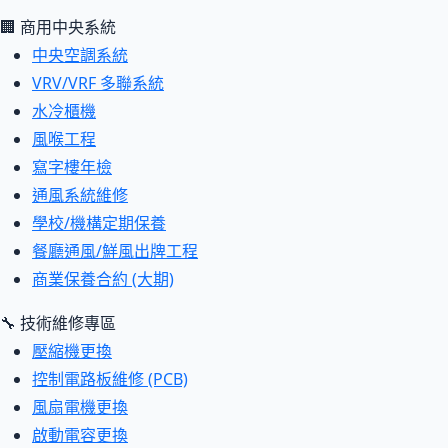
🏢 商用中央系統
中央空調系統
VRV/VRF 多聯系統
水冷櫃機
風喉工程
寫字樓年檢
通風系統維修
學校/機構定期保養
餐廳通風/鮮風出牌工程
商業保養合約 (大期)
🔧 技術維修專區
壓縮機更換
控制電路板維修 (PCB)
風扇電機更換
啟動電容更換