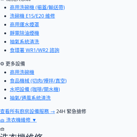
商用洗碗機 (揭蓋/輸送帶)
洗碗機 E15/E20 維修
商用運水煙罩
靜電除油煙機
抽氣系統清洗
食環署 WR1/WR2 諮詢
⚙ 更多設備
商用洗碗機
食品機械 (切肉/攪拌/真空)
水吧設備 (咖啡/開水機)
抽氣/通風系統清洗
查看所有廚房設備服務 →
24H 緊急搶修
🧺
洗衣機維修
▼
🧺