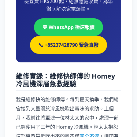
檢查費 HK$200 起，絕無隱藏收費，為您
徹底解決家電煩惱。
💬 WhatsApp 極速報價
📞 +85237428790 緊急直撥
維修實錄：維修快師傅的 Homey
冷風機深層急救經驗
我是維修快的維修師傅。每到夏天換季，我們總
會接到大量關於冷風機吹出霉味的求助。上個
月，我前往將軍澳一位林太太的家中，處理一部
已經使用了三年的 Homey 冷風機。林太太抱怨
這部機器最近吹出來的風不僅
完全不涼
，還帶有