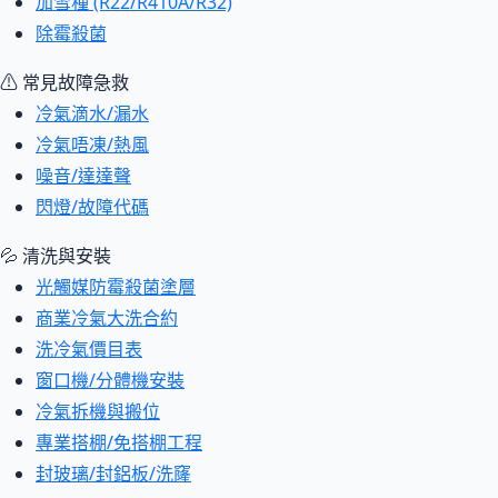
加雪種 (R22/R410A/R32)
除霉殺菌
⚠ 常見故障急救
冷氣滴水/漏水
冷氣唔凍/熱風
噪音/達達聲
閃燈/故障代碼
💦 清洗與安裝
光觸媒防霉殺菌塗層
商業冷氣大洗合約
洗冷氣價目表
窗口機/分體機安裝
冷氣拆機與搬位
專業搭棚/免搭棚工程
封玻璃/封鋁板/洗窿