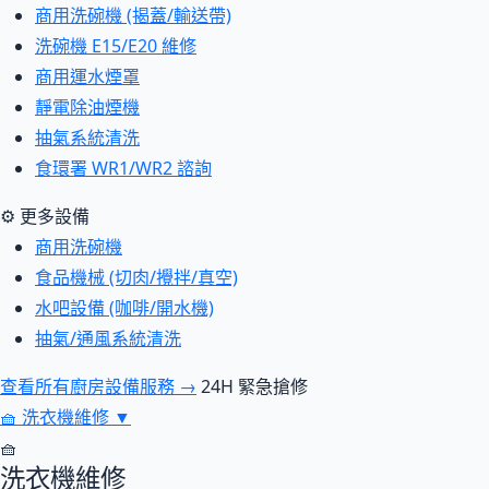
商用洗碗機 (揭蓋/輸送帶)
洗碗機 E15/E20 維修
商用運水煙罩
靜電除油煙機
抽氣系統清洗
食環署 WR1/WR2 諮詢
⚙ 更多設備
商用洗碗機
食品機械 (切肉/攪拌/真空)
水吧設備 (咖啡/開水機)
抽氣/通風系統清洗
查看所有廚房設備服務 →
24H 緊急搶修
🧺
洗衣機維修
▼
🧺
洗衣機維修