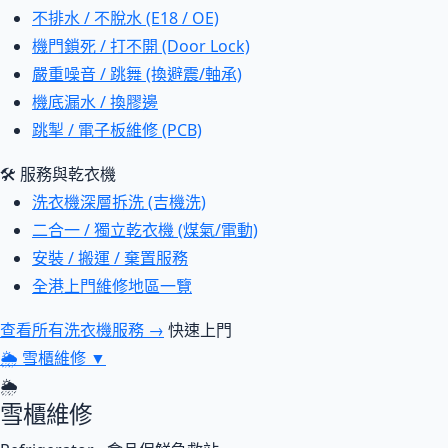
不排水 / 不脫水 (E18 / OE)
機門鎖死 / 打不開 (Door Lock)
嚴重噪音 / 跳舞 (換避震/軸承)
機底漏水 / 換膠邊
跳掣 / 電子板維修 (PCB)
🛠 服務與乾衣機
洗衣機深層拆洗 (吉機洗)
二合一 / 獨立乾衣機 (煤氣/電動)
安裝 / 搬運 / 棄置服務
全港上門維修地區一覽
查看所有洗衣機服務 →
快速上門
🌦
雪櫃維修
▼
🌦
雪櫃維修