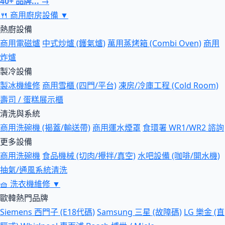
40+ 品牌... →
🍴
商用廚房設備
▼
熱廚設備
商用電磁爐
中式炒爐 (鑊氣爐)
萬用蒸烤箱 (Combi Oven)
商用
炸爐
製冷設備
製冰機維修
商用雪櫃 (四門/平台)
凍房/冷庫工程 (Cold Room)
壽司 / 蛋糕展示櫃
清洗與系統
商用洗碗機 (揭蓋/輸送帶)
商用運水煙罩
食環署 WR1/WR2 諮詢
更多設備
商用洗碗機
食品機械 (切肉/攪拌/真空)
水吧設備 (咖啡/開水機)
抽氣/通風系統清洗
🧺
洗衣機維修
▼
歐韓熱門品牌
Siemens 西門子 (E18代碼)
Samsung 三星 (故障碼)
LG 樂金 (直