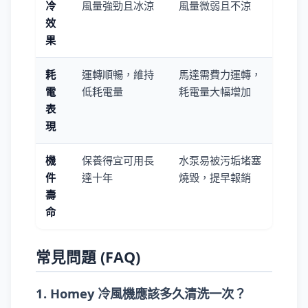
冷
風量強勁且冰涼
風量微弱且不涼
效
果
耗
運轉順暢，維持
馬達需費力運轉，
電
低耗電量
耗電量大幅增加
表
現
機
保養得宜可用長
水泵易被污垢堵塞
件
達十年
燒毀，提早報銷
壽
命
常見問題 (FAQ)
1. Homey 冷風機應該多久清洗一次？