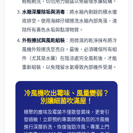
輕輕刷洗，切勿用力過猛以免破壞水簾結構。
水箱深層除垢與消毒
：將水箱內剩餘的積水徹
底排空。使用海綿仔細擦洗水箱內部角落，清
除所有黃色水垢與黏滑物質。
外殼擦拭與風乾組裝
：用微濕的乾淨抹布將冷
風機外殼擦洗至亮白。最後，必須確保所有組
件（尤其是水簾）在陰涼處完全風乾後，才能
重新組裝，以免殘留水氣導致內部機件受潮。
冷風機吹出霉味、風量變弱？
別讓細菌吹滿屋！
積聚的塵埃及霉菌不僅散發異味，更會引
發過敏！立即預約專業師傅為您的冷風機
進行深層拆洗，恢復強勁冷風。專業上門