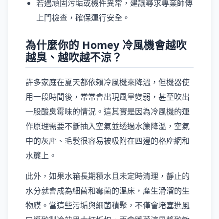
若遇頑固污垢或機件異常，建議尋求專業師傅
上門檢查，確保運行安全。
為什麼你的 Homey 冷風機會越吹
越臭、越吹越不涼？
許多家庭在夏天都依賴冷風機來降溫，但機器使
用一段時間後，常常會出現風量變弱，甚至吹出
一股酸臭霉味的情況。這其實是因為冷風機的運
作原理需要不斷抽入空氣並透過水簾降溫，空氣
中的灰塵、毛髮很容易被吸附在四邊的格塵網和
水簾上。
此外，如果水箱長期積水且未定時清理，靜止的
水分就會成為細菌和霉菌的溫床，產生滑溜的生
物膜。當這些污垢與細菌積聚，不僅會堵塞進風