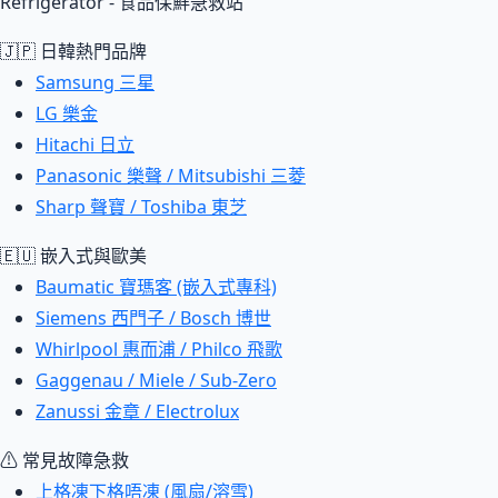
Refrigerator - 食品保鮮急救站
🇯🇵 日韓熱門品牌
Samsung 三星
LG 樂金
Hitachi 日立
Panasonic 樂聲 / Mitsubishi 三菱
Sharp 聲寶 / Toshiba 東芝
🇪🇺 嵌入式與歐美
Baumatic 寶瑪客 (嵌入式專科)
Siemens 西門子 / Bosch 博世
Whirlpool 惠而浦 / Philco 飛歌
Gaggenau / Miele / Sub-Zero
Zanussi 金章 / Electrolux
⚠ 常見故障急救
上格凍下格唔凍 (風扇/溶雪)