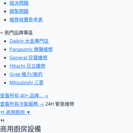
結冰問題
跳掣問題
維修收費參考表
⭐ 熱門品牌專區
Daikin 大金專門店
Panasonic 樂聲維修
General 珍寶維修
Hitachi 日立維修
Gree 格力/美的
Mitsubishi 三菱
查看所有 40+ 品牌... →
查看所有冷氣服務 →
24H 緊急維修
🍴
商用廚房
▼
🍴
商用廚房設備