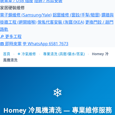
裝電掣 / USB 插座
燈飾 / 吊扇安裝
家居硬裝維修
電子鎖維修 (Samsung/Yale)
鋁窗維修 (窗鉸/手掣/驗窗)
鑽牆與
掛牆工程 (避開暗喉)
傢俬代客安裝 (淘寶/IKEA)
更換門鉸 / 趟門
路軌
🔎 更多工程
☎ 即時來電
💬 WhatsApp 6581 7673
首頁
›
❄ 冷氣維修
›
專業清洗 (高壓/藥水/蒸氣)
›
Homey 冷
風機清洗
❄
Homey 冷風機清洗 — 專業維修服務