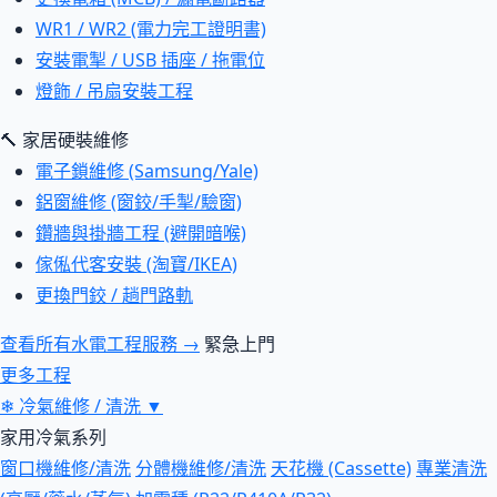
WR1 / WR2 (電力完工證明書)
安裝電掣 / USB 插座 / 拖電位
燈飾 / 吊扇安裝工程
🔨 家居硬裝維修
電子鎖維修 (Samsung/Yale)
鋁窗維修 (窗鉸/手掣/驗窗)
鑽牆與掛牆工程 (避開暗喉)
傢俬代客安裝 (淘寶/IKEA)
更換門鉸 / 趟門路軌
查看所有水電工程服務 →
緊急上門
更多工程
❄
冷氣維修 / 清洗
▼
家用冷氣系列
窗口機維修/清洗
分體機維修/清洗
天花機 (Cassette)
專業清洗