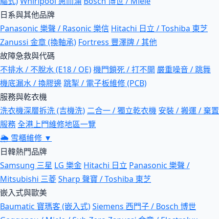
驅式)
Whirlpool 惠而浦
Bosch 博世 / Miele
日系與其他品牌
Panasonic 樂聲 / Rasonic 樂信
Hitachi 日立 / Toshiba 東芝
Zanussi 金章 (換軸承)
Fortress 豐澤牌 / 其他
故障急救與代碼
不排水 / 不脫水 (E18 / OE)
機門鎖死 / 打不開
嚴重噪音 / 跳舞
機底漏水 / 換膠邊
跳掣 / 電子板維修 (PCB)
服務與乾衣機
洗衣機深層拆洗 (吉機洗)
二合一 / 獨立乾衣機
安裝 / 搬運 / 棄置
服務
全港上門維修地區一覽
🌦
雪櫃維修
▼
日韓熱門品牌
Samsung 三星
LG 樂金
Hitachi 日立
Panasonic 樂聲 /
Mitsubishi 三菱
Sharp 聲寶 / Toshiba 東芝
嵌入式與歐美
Baumatic 寶瑪客 (嵌入式)
Siemens 西門子 / Bosch 博世