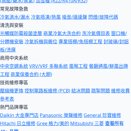
(高壓/藥水/蒸氣)
加雪種 (R22/R410A/R32)
常見故障急救
冷氣滴水/漏水
冷氣唔凍/熱風
噪音/達達聲
閃燈/故障代碼
清洗與安裝
光觸媒防霉殺菌塗層
商業冷氣大洗合約
洗冷氣價目表
窗口機/
分體機安裝
冷氣拆機與搬位
專業搭棚/免搭棚工程
封玻璃/封鋁
板/洗窿
商用中央系統
中央空調系統
VRV/VRF 多聯系統
風喉工程
餐廳通風/鮮風出牌
工程
商業保養合約 (大期)
技術維修專區
壓縮機更換
控制電路板維修 (PCB)
結冰問題
跳掣問題
維修收費
參考表
熱門品牌專區
Daikin 大金專門店
Panasonic 樂聲維修
General 珍寶維修
Hitachi 日立維修
Gree 格力/美的
Mitsubishi 三菱
查看所有