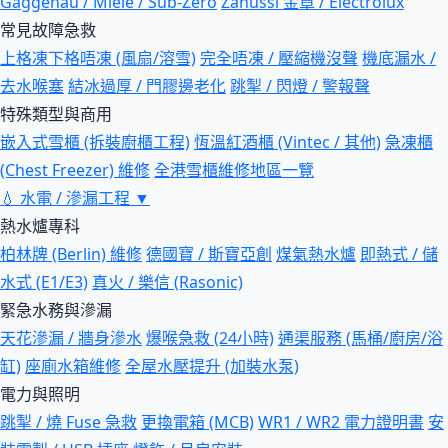
Gaggenau / Miele / Sub-Zero
Zanussi 金章 / Electrolux
常見故障急救
上格凍下格唔凍 (風扇/溶雪)
完全唔凍 / 壓縮機沒聲
機底漏水 /
去水喉塞
結冰過厚 / 門膠邊老化
跳掣 / 閃燈 / 警報聲
特殊類型與商用
嵌入式雪櫃 (拆裝廚櫃工程)
恆溫紅酒櫃 (Vintec / 其他)
急凍櫃
(Chest Freezer) 維修
全港雪櫃維修地區一覽
💧
水電 / 滲漏工程
▼
熱水爐專科
柏林牌 (Berlin) 維修
德國寶 / 斯寶亞創
煤氣熱水爐
即熱式 / 儲
水式 (E1/E3)
真火 / 樂信 (Rasonic)
緊急水務與滲漏
天花滲漏 / 牆身滲水
爆喉急救 (24小時)
通渠服務 (馬桶/廚房/浴
缸)
座廁水箱維修
全屋水壓提升 (加裝水泵)
電力與照明
跳掣 / 燒 Fuse 急救
更換電箱 (MCB)
WR1 / WR2 電力證明書
安