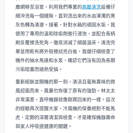
塵網移至浴室，利用我們專業的
高壓清洗
設備仔
細沖洗每一個縫隙，直到流出來的水由渾濁的黑
灰色轉為清澈。接著，針對水箱的頑固水垢，我
使用了專用的溫和除垢劑進行浸泡，並配合長柄
刷反覆擦洗死角，徹底消滅了細菌溫床。清洗完
畢並用乾布將外殼擦拭亮白後，我還仔細檢查了
機件的抽水馬達和水泵，確認它們沒有因為長期
污垢阻塞而過熱受損。
重新組裝並開機的那一刻，清涼且毫無異味的微
風迎面而來，風量也恢復了原有的強勁。林太太
非常滿意，直呼機器就像剛買回來的一樣。這次
的經驗再次提醒大家，冷風機的保養絕對不能馬
虎，定期的深層清潔與檢查，才是確保機器壽命
與家人呼吸道健康的關鍵。