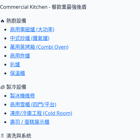
Commercial Kitchen - 餐飲業最強後盾
🔥 熱廚設備
商用電磁爐 (大功率)
中式炒爐 (鑊氣爐)
萬用蒸烤箱 (Combi Oven)
商用炸爐
扒爐
保溫櫃
🧊 製冷設備
製冰機維修
商用雪櫃 (四門/平台)
凍房/冷庫工程 (Cold Room)
壽司 / 蛋糕展示櫃
🚿 清洗與系統