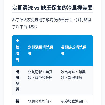
定期清洗 vs 缺乏保養的冷風機差異
為了讓大家更直觀了解清洗的重要性，我們整理
了以下的比較：
比
較
定期深層清洗保
長期缺乏清洗保
項
養
養
目
出
空氣清新，無異
吹出霉味、酸臭
風
味，減少致敏原
味，散播細菌
品
質
製
水簾吸水均勻，
灰塵堵塞進風口，