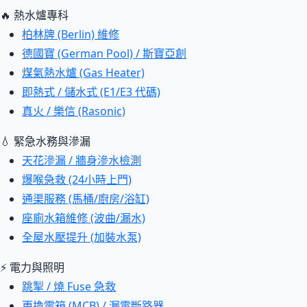
🔥 熱水爐專科
柏林牌 (Berlin) 維修
德國寶 (German Pool) / 斯寶亞創
煤氣熱水爐 (Gas Heater)
即熱式 / 儲水式 (E1/E3 代碼)
真火 / 樂信 (Rasonic)
💧 緊急水務與滲漏
天花滲漏 / 牆身滲水檢測
爆喉急救 (24小時上門)
通渠服務 (馬桶/廚房/浴缸)
座廁水箱維修 (波曲/漏水)
全屋水壓提升 (加裝水泵)
⚡ 電力與照明
跳掣 / 燒 Fuse 急救
更換電箱 (MCB) / 漏電斷路器