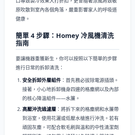
口導致製冷效果大打折扣，更會隨著涼風將致敏
原吹散到室內各個角落，嚴重影響家人的呼吸道
健康。
簡單 4 步驟：Homey 冷風機清洗
指南
要讓機器重獲新生，你可以按照以下簡單的步驟
進行日常的拆卸清洗：
安全拆卸外層組件
：首先務必拔除電源插頭。
接著，小心地拆卸機身四邊的格塵網以及內部
的核心降溫組件——水簾。
高壓沖洗過濾層
：將拆下來的格塵網和水簾帶
到浴室，使用花灑或低壓水槍進行沖洗。若有
頑固灰塵，可配合軟毛刷與溫和的中性清潔劑