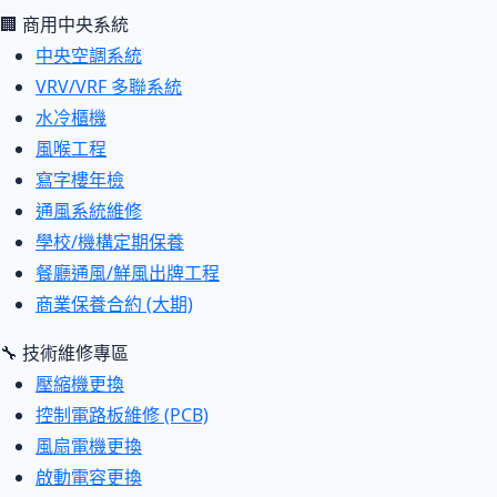
🏢 商用中央系統
中央空調系統
VRV/VRF 多聯系統
水冷櫃機
風喉工程
寫字樓年檢
通風系統維修
學校/機構定期保養
餐廳通風/鮮風出牌工程
商業保養合約 (大期)
🔧 技術維修專區
壓縮機更換
控制電路板維修 (PCB)
風扇電機更換
啟動電容更換