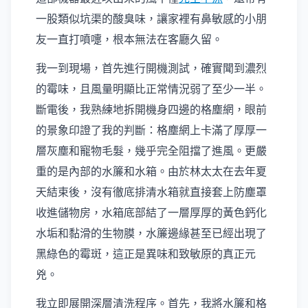
一股類似坑渠的酸臭味，讓家裡有鼻敏感的小朋
友一直打噴嚏，根本無法在客廳久留。
我一到現場，首先進行開機測試，確實聞到濃烈
的霉味，且風量明顯比正常情況弱了至少一半。
斷電後，我熟練地拆開機身四邊的格塵網，眼前
的景象印證了我的判斷：格塵網上卡滿了厚厚一
層灰塵和寵物毛髮，幾乎完全阻擋了進風。更嚴
重的是內部的水簾和水箱。由於林太太在去年夏
天結束後，沒有徹底排清水箱就直接套上防塵罩
收進儲物房，水箱底部結了一層厚厚的黃色鈣化
水垢和黏滑的生物膜，水簾邊緣甚至已經出現了
黑綠色的霉斑，這正是異味和致敏原的真正元
兇。
我立即展開深層清洗程序。首先，我將水簾和格