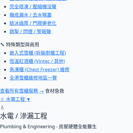
完全唔凍 / 壓縮機沒聲
機底漏水 / 去水喉塞
結冰過厚 / 門膠邊老化
跳掣 / 閃燈 / 警報聲
🔧 特殊類型與商用
嵌入式雪櫃 (拆裝廚櫃工程)
恆溫紅酒櫃 (Vintec / 其他)
急凍櫃 (Chest Freezer) 維修
全港雪櫃維修地區一覽
查看所有雪櫃服務 →
食材急救
💧
水電工程
▼
💧
水電 / 滲漏工程
Plumbing & Engineering - 房屋硬體全能醫生