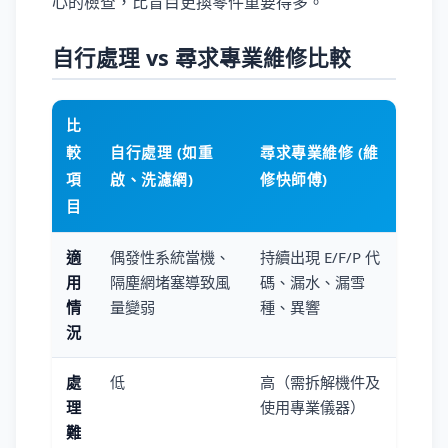
心的檢查，比盲目更換零件重要得多。
自行處理 vs 尋求專業維修比較
比
較
自行處理 (如重
尋求專業維修 (維
項
啟、洗濾網)
修快師傅)
目
適
偶發性系統當機、
持續出現 E/F/P 代
用
隔塵網堵塞導致風
碼、漏水、漏雪
情
量變弱
種、異響
況
處
低
高（需拆解機件及
理
使用專業儀器）
難