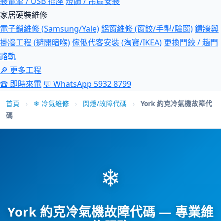
裝電掣 / USB 插座
燈飾 / 吊扇安裝
家居硬裝維修
電子鎖維修 (Samsung/Yale)
鋁窗維修 (窗鉸/手掣/驗窗)
鑽牆與
掛牆工程 (避開暗喉)
傢俬代客安裝 (淘寶/IKEA)
更換門鉸 / 趟門
路軌
🔎 更多工程
☎ 即時來電
💬 WhatsApp 5932 8799
首頁
›
❄ 冷氣維修
›
閃燈/故障代碼
›
York 約克冷氣機故障代
碼
❄
York 約克冷氣機故障代碼 — 專業維