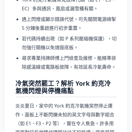
EC）多與通訊、風扇或漏雪種有關。
遇上閃燈或顯示錯誤代號，可先關閉電源總掣
5 分鐘後重啟進行初步重置。
若代碼持續出現（如 P 系列壓縮機保護），切
勿強行開機以免燒毀底板。
尋求專業持牌師傅上門檢查及維修，能精準排
除感溫線或電路板故障，有效延長冷氣壽命。
冷氣突然罷工？解析 York 約克冷
氣機閃燈與停機痛點
炎炎夏日，家中的 York 約克冷氣機突然停止運
作，面板上不斷閃爍未知的英文字母與數字組合
（如 E1、F3、P2 等），實在令人焦急。許多用