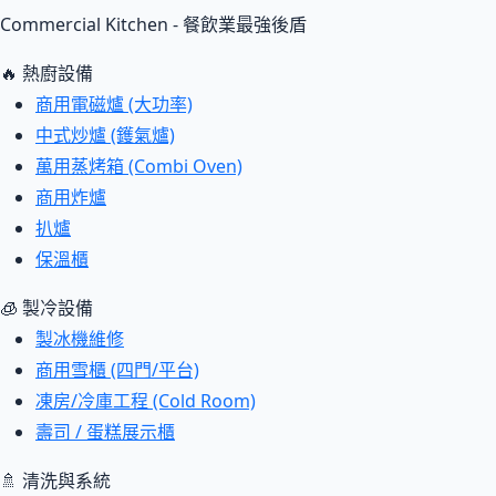
Commercial Kitchen - 餐飲業最強後盾
🔥 熱廚設備
商用電磁爐 (大功率)
中式炒爐 (鑊氣爐)
萬用蒸烤箱 (Combi Oven)
商用炸爐
扒爐
保溫櫃
🧊 製冷設備
製冰機維修
商用雪櫃 (四門/平台)
凍房/冷庫工程 (Cold Room)
壽司 / 蛋糕展示櫃
🚿 清洗與系統