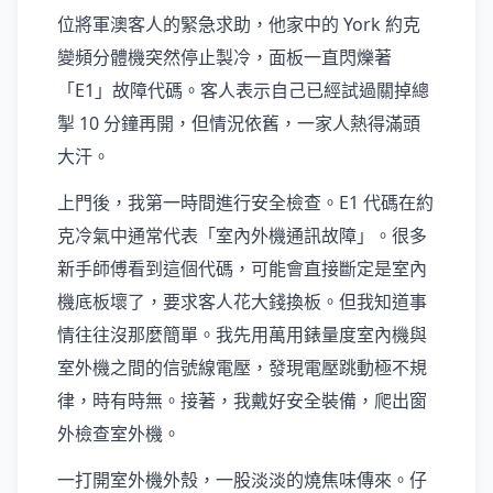
位將軍澳客人的緊急求助，他家中的 York 約克
變頻分體機突然停止製冷，面板一直閃爍著
「E1」故障代碼。客人表示自己已經試過關掉總
掣 10 分鐘再開，但情況依舊，一家人熱得滿頭
大汗。
上門後，我第一時間進行安全檢查。E1 代碼在約
克冷氣中通常代表「室內外機通訊故障」。很多
新手師傅看到這個代碼，可能會直接斷定是室內
機底板壞了，要求客人花大錢換板。但我知道事
情往往沒那麼簡單。我先用萬用錶量度室內機與
室外機之間的信號線電壓，發現電壓跳動極不規
律，時有時無。接著，我戴好安全裝備，爬出窗
外檢查室外機。
一打開室外機外殼，一股淡淡的燒焦味傳來。仔