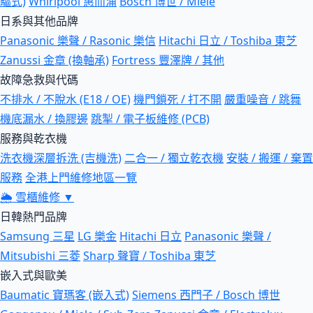
驅式)
Whirlpool 惠而浦
Bosch 博世 / Miele
日系與其他品牌
Panasonic 樂聲 / Rasonic 樂信
Hitachi 日立 / Toshiba 東芝
Zanussi 金章 (換軸承)
Fortress 豐澤牌 / 其他
故障急救與代碼
不排水 / 不脫水 (E18 / OE)
機門鎖死 / 打不開
嚴重噪音 / 跳舞
機底漏水 / 換膠邊
跳掣 / 電子板維修 (PCB)
服務與乾衣機
洗衣機深層拆洗 (吉機洗)
二合一 / 獨立乾衣機
安裝 / 搬運 / 棄置
服務
全港上門維修地區一覽
🌦
雪櫃維修
▼
日韓熱門品牌
Samsung 三星
LG 樂金
Hitachi 日立
Panasonic 樂聲 /
Mitsubishi 三菱
Sharp 聲寶 / Toshiba 東芝
嵌入式與歐美
Baumatic 寶瑪客 (嵌入式)
Siemens 西門子 / Bosch 博世