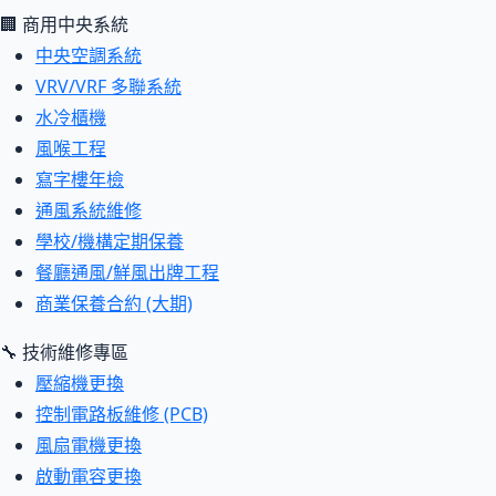
🏢 商用中央系統
中央空調系統
VRV/VRF 多聯系統
水冷櫃機
風喉工程
寫字樓年檢
通風系統維修
學校/機構定期保養
餐廳通風/鮮風出牌工程
商業保養合約 (大期)
🔧 技術維修專區
壓縮機更換
控制電路板維修 (PCB)
風扇電機更換
啟動電容更換