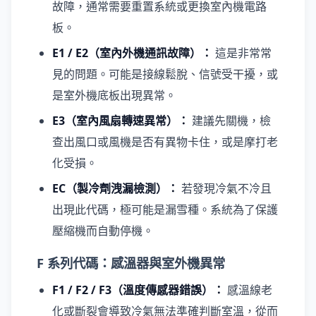
故障，通常需要重置系統或更換室內機電路
板。
E1 / E2（室內外機通訊故障）：
這是非常常
見的問題。可能是接線鬆脫、信號受干擾，或
是室外機底板出現異常。
E3（室內風扇轉速異常）：
建議先關機，檢
查出風口或風機是否有異物卡住，或是摩打老
化受損。
EC（製冷劑洩漏檢測）：
若發現冷氣不冷且
出現此代碼，極可能是漏雪種。系統為了保護
壓縮機而自動停機。
F 系列代碼：感溫器與室外機異常
F1 / F2 / F3（溫度傳感器錯誤）：
感溫線老
化或斷裂會導致冷氣無法準確判斷室溫，從而