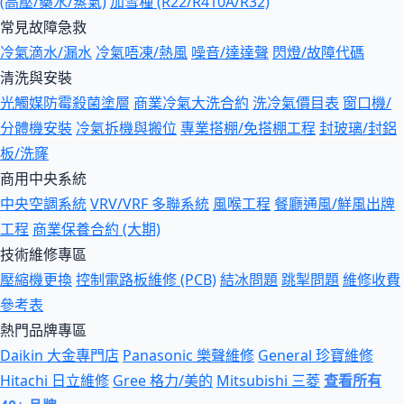
(高壓/藥水/蒸氣)
加雪種 (R22/R410A/R32)
常見故障急救
冷氣滴水/漏水
冷氣唔凍/熱風
噪音/達達聲
閃燈/故障代碼
清洗與安裝
光觸媒防霉殺菌塗層
商業冷氣大洗合約
洗冷氣價目表
窗口機/
分體機安裝
冷氣拆機與搬位
專業搭棚/免搭棚工程
封玻璃/封鋁
板/洗窿
商用中央系統
中央空調系統
VRV/VRF 多聯系統
風喉工程
餐廳通風/鮮風出牌
工程
商業保養合約 (大期)
技術維修專區
壓縮機更換
控制電路板維修 (PCB)
結冰問題
跳掣問題
維修收費
參考表
熱門品牌專區
Daikin 大金專門店
Panasonic 樂聲維修
General 珍寶維修
Hitachi 日立維修
Gree 格力/美的
Mitsubishi 三菱
查看所有