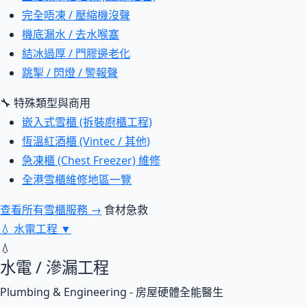
完全唔凍 / 壓縮機沒聲
機底漏水 / 去水喉塞
結冰過厚 / 門膠邊老化
跳掣 / 閃燈 / 警報聲
🔧 特殊類型與商用
嵌入式雪櫃 (拆裝廚櫃工程)
恆溫紅酒櫃 (Vintec / 其他)
急凍櫃 (Chest Freezer) 維修
全港雪櫃維修地區一覽
查看所有雪櫃服務 →
食材急救
💧
水電工程
▼
💧
水電 / 滲漏工程
Plumbing & Engineering - 房屋硬體全能醫生