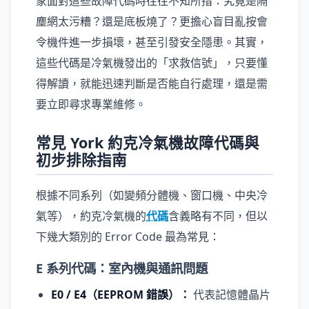
家面對這些故障代碼時往往不知所措：究竟是隔
塵網太污糟？還是底板燒了？更擔心盲目亂按會
令機件進一步損壞，甚至引發安全隱患。其實，
這些代碼是冷氣機發出的「求救信號」，只要懂
得解讀，就能迅速判斷是否能自行處理，還是需
要立即尋求專業維修。
常見 York 約克冷氣機故障代碼與
初步排除指南
根據不同系列（如變頻分體機、窗口機、中央冷
氣等），約克冷氣機的
代碼
含義略有不同，但以
下幾大類別的 Error Code 最為常見：
E 系列代碼：室內機與通訊問題
E0 / E4（EEPROM 錯誤）：
代表記憶體晶片