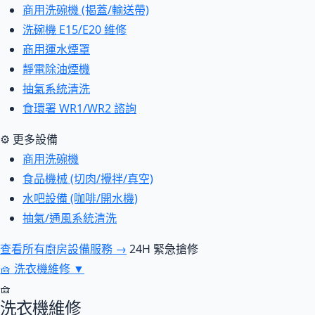
商用洗碗機 (揭蓋/輸送帶)
洗碗機 E15/E20 維修
商用運水煙罩
靜電除油煙機
抽氣系統清洗
食環署 WR1/WR2 諮詢
⚙ 更多設備
商用洗碗機
食品機械 (切肉/攪拌/真空)
水吧設備 (咖啡/開水機)
抽氣/通風系統清洗
查看所有廚房設備服務 →
24H 緊急搶修
🧺
洗衣機維修
▼
🧺
洗衣機維修