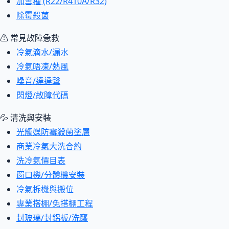
加雪種 (R22/R410A/R32)
除霉殺菌
⚠ 常見故障急救
冷氣滴水/漏水
冷氣唔凍/熱風
噪音/達達聲
閃燈/故障代碼
💦 清洗與安裝
光觸媒防霉殺菌塗層
商業冷氣大洗合約
洗冷氣價目表
窗口機/分體機安裝
冷氣拆機與搬位
專業搭棚/免搭棚工程
封玻璃/封鋁板/洗窿