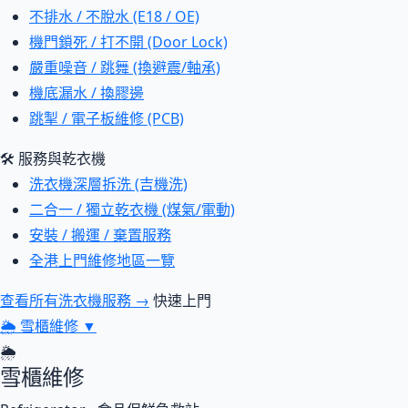
不排水 / 不脫水 (E18 / OE)
機門鎖死 / 打不開 (Door Lock)
嚴重噪音 / 跳舞 (換避震/軸承)
機底漏水 / 換膠邊
跳掣 / 電子板維修 (PCB)
🛠 服務與乾衣機
洗衣機深層拆洗 (吉機洗)
二合一 / 獨立乾衣機 (煤氣/電動)
安裝 / 搬運 / 棄置服務
全港上門維修地區一覽
查看所有洗衣機服務 →
快速上門
🌦
雪櫃維修
▼
🌦
雪櫃維修