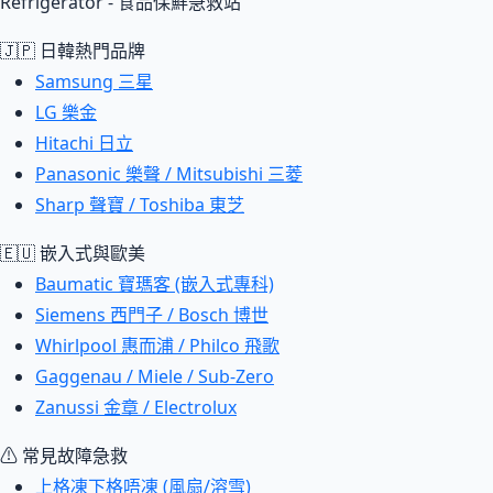
Refrigerator - 食品保鮮急救站
🇯🇵 日韓熱門品牌
Samsung 三星
LG 樂金
Hitachi 日立
Panasonic 樂聲 / Mitsubishi 三菱
Sharp 聲寶 / Toshiba 東芝
🇪🇺 嵌入式與歐美
Baumatic 寶瑪客 (嵌入式專科)
Siemens 西門子 / Bosch 博世
Whirlpool 惠而浦 / Philco 飛歌
Gaggenau / Miele / Sub-Zero
Zanussi 金章 / Electrolux
⚠ 常見故障急救
上格凍下格唔凍 (風扇/溶雪)