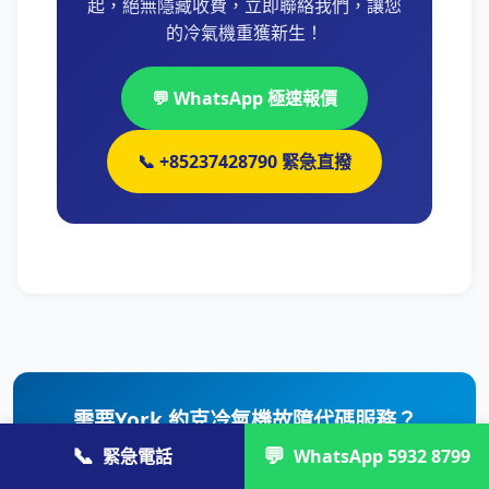
起，絕無隱藏收費，立即聯絡我們，讓您
的冷氣機重獲新生！
💬 WhatsApp 極速報價
📞 +85237428790 緊急直撥
需要York 約克冷氣機故障代碼服務？
📞
💬
專業持牌師傅最快 30 分鐘到達，免費上門檢查報
緊急電話
WhatsApp 5932 8799
價