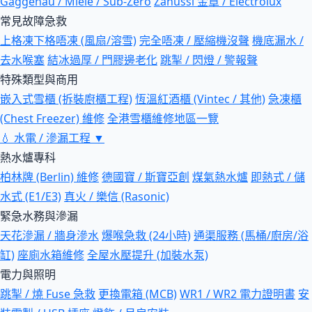
Gaggenau / Miele / Sub-Zero
Zanussi 金章 / Electrolux
常見故障急救
上格凍下格唔凍 (風扇/溶雪)
完全唔凍 / 壓縮機沒聲
機底漏水 /
去水喉塞
結冰過厚 / 門膠邊老化
跳掣 / 閃燈 / 警報聲
特殊類型與商用
嵌入式雪櫃 (拆裝廚櫃工程)
恆溫紅酒櫃 (Vintec / 其他)
急凍櫃
(Chest Freezer) 維修
全港雪櫃維修地區一覽
💧
水電 / 滲漏工程
▼
熱水爐專科
柏林牌 (Berlin) 維修
德國寶 / 斯寶亞創
煤氣熱水爐
即熱式 / 儲
水式 (E1/E3)
真火 / 樂信 (Rasonic)
緊急水務與滲漏
天花滲漏 / 牆身滲水
爆喉急救 (24小時)
通渠服務 (馬桶/廚房/浴
缸)
座廁水箱維修
全屋水壓提升 (加裝水泵)
電力與照明
跳掣 / 燒 Fuse 急救
更換電箱 (MCB)
WR1 / WR2 電力證明書
安