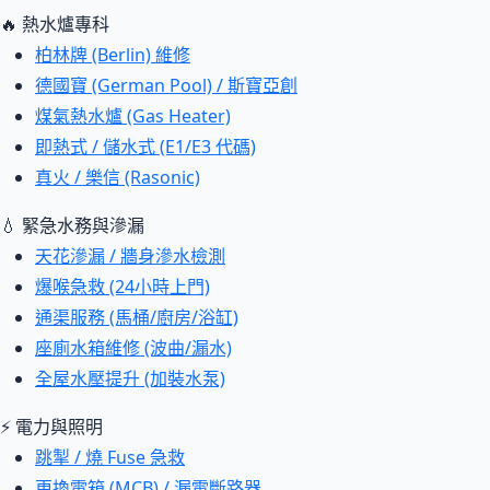
🔥 熱水爐專科
柏林牌 (Berlin) 維修
德國寶 (German Pool) / 斯寶亞創
煤氣熱水爐 (Gas Heater)
即熱式 / 儲水式 (E1/E3 代碼)
真火 / 樂信 (Rasonic)
💧 緊急水務與滲漏
天花滲漏 / 牆身滲水檢測
爆喉急救 (24小時上門)
通渠服務 (馬桶/廚房/浴缸)
座廁水箱維修 (波曲/漏水)
全屋水壓提升 (加裝水泵)
⚡ 電力與照明
跳掣 / 燒 Fuse 急救
更換電箱 (MCB) / 漏電斷路器