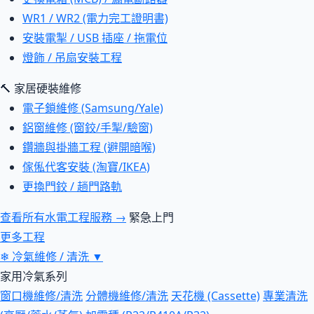
WR1 / WR2 (電力完工證明書)
安裝電掣 / USB 插座 / 拖電位
燈飾 / 吊扇安裝工程
🔨 家居硬裝維修
電子鎖維修 (Samsung/Yale)
鋁窗維修 (窗鉸/手掣/驗窗)
鑽牆與掛牆工程 (避開暗喉)
傢俬代客安裝 (淘寶/IKEA)
更換門鉸 / 趟門路軌
查看所有水電工程服務 →
緊急上門
更多工程
❄
冷氣維修 / 清洗
▼
家用冷氣系列
窗口機維修/清洗
分體機維修/清洗
天花機 (Cassette)
專業清洗