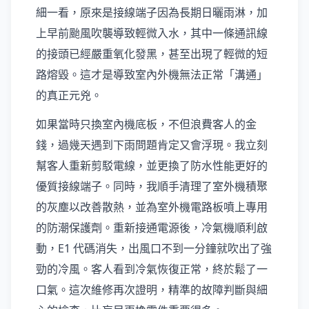
細一看，原來是接線端子因為長期日曬雨淋，加
上早前颱風吹襲導致輕微入水，其中一條通訊線
的接頭已經嚴重氧化發黑，甚至出現了輕微的短
路熔毀。這才是導致室內外機無法正常「溝通」
的真正元兇。
如果當時只換室內機底板，不但浪費客人的金
錢，過幾天遇到下雨問題肯定又會浮現。我立刻
幫客人重新剪駁電線，並更換了防水性能更好的
優質接線端子。同時，我順手清理了室外機積聚
的灰塵以改善散熱，並為室外機電路板噴上專用
的防潮保護劑。重新接通電源後，冷氣機順利啟
動，E1 代碼消失，出風口不到一分鐘就吹出了強
勁的冷風。客人看到冷氣恢復正常，終於鬆了一
口氣。這次維修再次證明，精準的故障判斷與細