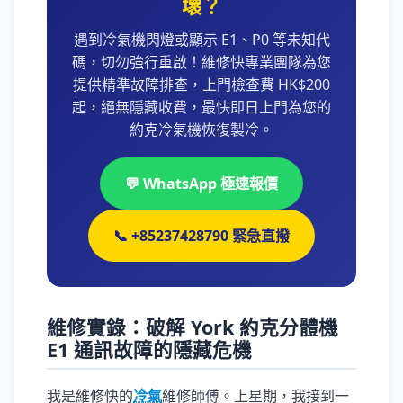
壞？
遇到冷氣機閃燈或顯示 E1、P0 等未知代
碼，切勿強行重啟！維修快專業團隊為您
提供精準故障排查，上門檢查費 HK$200
起，絕無隱藏收費，最快即日上門為您的
約克冷氣機恢復製冷。
💬 WhatsApp 極速報價
📞 +85237428790 緊急直撥
維修實錄：破解 York 約克分體機
E1 通訊故障的隱藏危機
我是維修快的
冷氣
維修師傅。上星期，我接到一