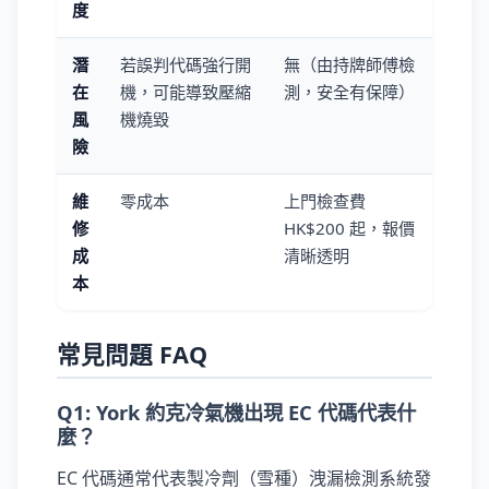
度
潛
若誤判代碼強行開
無（由持牌師傅檢
在
機，可能導致壓縮
測，安全有保障）
風
機燒毀
險
維
零成本
上門檢查費
修
HK$200 起，報價
成
清晰透明
本
常見問題 FAQ
Q1: York 約克冷氣機出現 EC 代碼代表什
麼？
EC 代碼通常代表製冷劑（雪種）洩漏檢測系統發