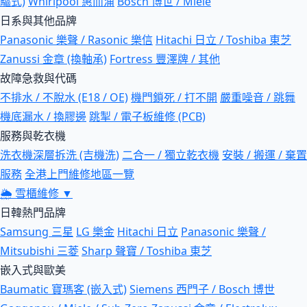
驅式)
Whirlpool 惠而浦
Bosch 博世 / Miele
日系與其他品牌
Panasonic 樂聲 / Rasonic 樂信
Hitachi 日立 / Toshiba 東芝
Zanussi 金章 (換軸承)
Fortress 豐澤牌 / 其他
故障急救與代碼
不排水 / 不脫水 (E18 / OE)
機門鎖死 / 打不開
嚴重噪音 / 跳舞
機底漏水 / 換膠邊
跳掣 / 電子板維修 (PCB)
服務與乾衣機
洗衣機深層拆洗 (吉機洗)
二合一 / 獨立乾衣機
安裝 / 搬運 / 棄置
服務
全港上門維修地區一覽
🌦
雪櫃維修
▼
日韓熱門品牌
Samsung 三星
LG 樂金
Hitachi 日立
Panasonic 樂聲 /
Mitsubishi 三菱
Sharp 聲寶 / Toshiba 東芝
嵌入式與歐美
Baumatic 寶瑪客 (嵌入式)
Siemens 西門子 / Bosch 博世