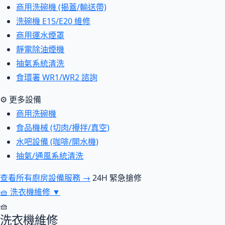
商用洗碗機 (揭蓋/輸送帶)
洗碗機 E15/E20 維修
商用運水煙罩
靜電除油煙機
抽氣系統清洗
食環署 WR1/WR2 諮詢
⚙ 更多設備
商用洗碗機
食品機械 (切肉/攪拌/真空)
水吧設備 (咖啡/開水機)
抽氣/通風系統清洗
查看所有廚房設備服務 →
24H 緊急搶修
🧺
洗衣機維修
▼
🧺
洗衣機維修