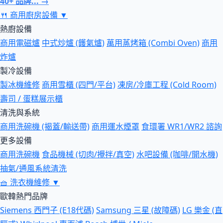
40+ 品牌... →
🍴
商用廚房設備
▼
熱廚設備
商用電磁爐
中式炒爐 (鑊氣爐)
萬用蒸烤箱 (Combi Oven)
商用
炸爐
製冷設備
製冰機維修
商用雪櫃 (四門/平台)
凍房/冷庫工程 (Cold Room)
壽司 / 蛋糕展示櫃
清洗與系統
商用洗碗機 (揭蓋/輸送帶)
商用運水煙罩
食環署 WR1/WR2 諮詢
更多設備
商用洗碗機
食品機械 (切肉/攪拌/真空)
水吧設備 (咖啡/開水機)
抽氣/通風系統清洗
🧺
洗衣機維修
▼
歐韓熱門品牌
Siemens 西門子 (E18代碼)
Samsung 三星 (故障碼)
LG 樂金 (直