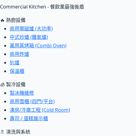
Commercial Kitchen - 餐飲業最強後盾
🔥 熱廚設備
商用電磁爐 (大功率)
中式炒爐 (鑊氣爐)
萬用蒸烤箱 (Combi Oven)
商用炸爐
扒爐
保溫櫃
🧊 製冷設備
製冰機維修
商用雪櫃 (四門/平台)
凍房/冷庫工程 (Cold Room)
壽司 / 蛋糕展示櫃
🚿 清洗與系統