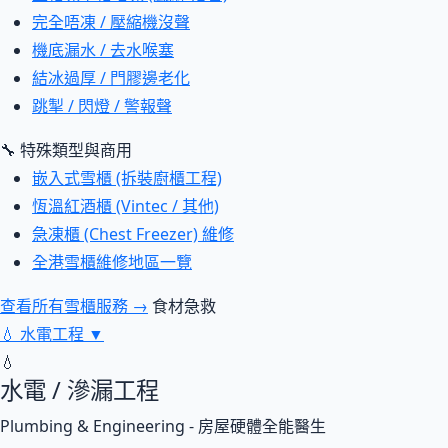
完全唔凍 / 壓縮機沒聲
機底漏水 / 去水喉塞
結冰過厚 / 門膠邊老化
跳掣 / 閃燈 / 警報聲
🔧 特殊類型與商用
嵌入式雪櫃 (拆裝廚櫃工程)
恆溫紅酒櫃 (Vintec / 其他)
急凍櫃 (Chest Freezer) 維修
全港雪櫃維修地區一覽
查看所有雪櫃服務 →
食材急救
💧
水電工程
▼
💧
水電 / 滲漏工程
Plumbing & Engineering - 房屋硬體全能醫生