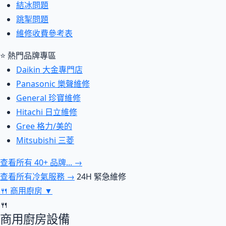
結冰問題
跳掣問題
維修收費參考表
⭐ 熱門品牌專區
Daikin 大金專門店
Panasonic 樂聲維修
General 珍寶維修
Hitachi 日立維修
Gree 格力/美的
Mitsubishi 三菱
查看所有 40+ 品牌... →
查看所有冷氣服務 →
24H 緊急維修
🍴
商用廚房
▼
🍴
商用廚房設備