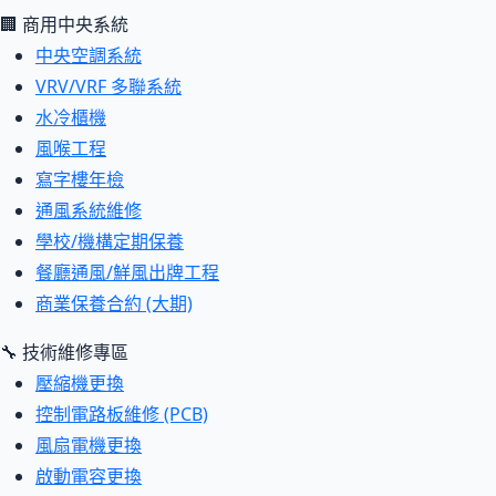
🏢 商用中央系統
中央空調系統
VRV/VRF 多聯系統
水冷櫃機
風喉工程
寫字樓年檢
通風系統維修
學校/機構定期保養
餐廳通風/鮮風出牌工程
商業保養合約 (大期)
🔧 技術維修專區
壓縮機更換
控制電路板維修 (PCB)
風扇電機更換
啟動電容更換