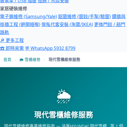
裝電掣 / USB 插座
燈飾 / 吊扇安裝
家居硬裝維修
電子鎖維修 (Samsung/Yale)
鋁窗維修 (窗鉸/手掣/驗窗)
鑽牆與
掛牆工程 (避開暗喉)
傢俬代客安裝 (淘寶/IKEA)
更換門鉸 / 趟門
路軌
🔎 更多工程
☎ 即時來電
💬 WhatsApp 5932 8799
首頁
›
🌦 雪櫃維修
›
現代雪櫃維修服務
🌦
現代雪櫃維修服務
現代雪櫃維修專業維修指南 — 涵蓋HYUNDAI 現代雪櫃…等 1 個