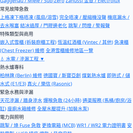
Gaggenau / Miele / Sub-Zero
Zanussi 金章 / Electrolux
常見故障急救
上格凍下格唔凍 (風扇/溶雪)
完全唔凍 / 壓縮機沒聲
機底漏水 /
去水喉塞
結冰過厚 / 門膠邊老化
跳掣 / 閃燈 / 警報聲
特殊類型與商用
嵌入式雪櫃 (拆裝廚櫃工程)
恆溫紅酒櫃 (Vintec / 其他)
急凍櫃
(Chest Freezer) 維修
全港雪櫃維修地區一覽
💧
水電 / 滲漏工程
▼
熱水爐專科
柏林牌 (Berlin) 維修
德國寶 / 斯寶亞創
煤氣熱水爐
即熱式 / 儲
水式 (E1/E3)
真火 / 樂信 (Rasonic)
緊急水務與滲漏
天花滲漏 / 牆身滲水
爆喉急救 (24小時)
通渠服務 (馬桶/廚房/浴
缸)
座廁水箱維修
全屋水壓提升 (加裝水泵)
電力與照明
跳掣 / 燒 Fuse 急救
更換電箱 (MCB)
WR1 / WR2 電力證明書
安