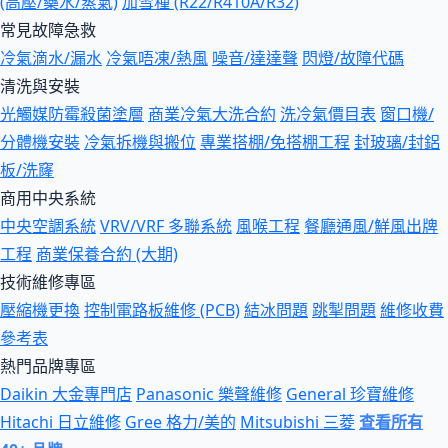
(高壓/藥水/蒸氣)
加雪種 (R22/R410A/R32)
常見故障急救
冷氣滴水/漏水
冷氣唔凍/熱風
噪音/達達聲
閃燈/故障代碼
清洗與安裝
光觸媒防霉殺菌塗層
商業冷氣大洗合約
洗冷氣價目表
窗口機/
分體機安裝
冷氣拆機與搬位
專業搭棚/免搭棚工程
封玻璃/封鋁
板/洗窿
商用中央系統
中央空調系統
VRV/VRF 多聯系統
風喉工程
餐廳通風/鮮風出牌
工程
商業保養合約 (大期)
技術維修專區
壓縮機更換
控制電路板維修 (PCB)
結冰問題
跳掣問題
維修收費
參考表
熱門品牌專區
Daikin 大金專門店
Panasonic 樂聲維修
General 珍寶維修
Hitachi 日立維修
Gree 格力/美的
Mitsubishi 三菱
查看所有