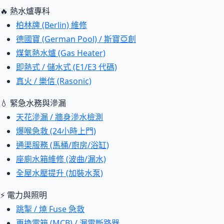
🔥 熱水爐專科
柏林牌 (Berlin) 維修
德國寶 (German Pool) / 斯寶亞創
煤氣熱水爐 (Gas Heater)
即熱式 / 儲水式 (E1/E3 代碼)
真火 / 樂信 (Rasonic)
💧 緊急水務與滲漏
天花滲漏 / 牆身滲水檢測
爆喉急救 (24小時上門)
通渠服務 (馬桶/廚房/浴缸)
座廁水箱維修 (波曲/漏水)
全屋水壓提升 (加裝水泵)
⚡ 電力與照明
跳掣 / 燒 Fuse 急救
更換電箱 (MCB) / 漏電斷路器