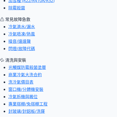
加雪種 (R22/R410A/R32)
除霉殺菌
⚠ 常見故障急救
冷氣滴水/漏水
冷氣唔凍/熱風
噪音/達達聲
閃燈/故障代碼
💦 清洗與安裝
光觸媒防霉殺菌塗層
商業冷氣大洗合約
洗冷氣價目表
窗口機/分體機安裝
冷氣拆機與搬位
專業搭棚/免搭棚工程
封玻璃/封鋁板/洗窿