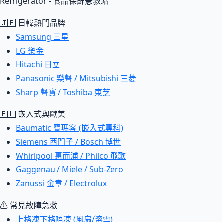
Refrigerator - 食品保鮮急救站
🇯🇵 日韓熱門品牌
Samsung 三星
LG 樂金
Hitachi 日立
Panasonic 樂聲 / Mitsubishi 三菱
Sharp 聲寶 / Toshiba 東芝
🇪🇺 嵌入式與歐美
Baumatic 寶瑪客 (嵌入式專科)
Siemens 西門子 / Bosch 博世
Whirlpool 惠而浦 / Philco 飛歌
Gaggenau / Miele / Sub-Zero
Zanussi 金章 / Electrolux
⚠ 常見故障急救
上格凍下格唔凍 (風扇/溶雪)