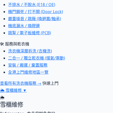
不排水 / 不脫水 (E18 / OE)
機門鎖死 / 打不開 (Door Lock)
嚴重噪音 / 跳舞 (換避震/軸承)
機底漏水 / 換膠邊
跳掣 / 電子板維修 (PCB)
🛠 服務與乾衣機
洗衣機深層拆洗 (吉機洗)
二合一 / 獨立乾衣機 (煤氣/電動)
安裝 / 搬運 / 棄置服務
全港上門維修地區一覽
查看所有洗衣機服務 →
快速上門
🌦
雪櫃維修
▼
🌦
雪櫃維修