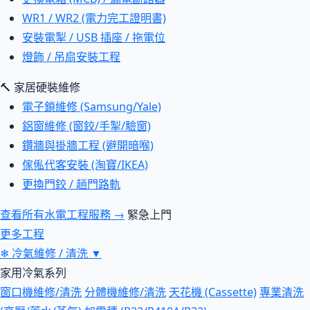
WR1 / WR2 (電力完工證明書)
安裝電掣 / USB 插座 / 拖電位
燈飾 / 吊扇安裝工程
🔨 家居硬裝維修
電子鎖維修 (Samsung/Yale)
鋁窗維修 (窗鉸/手掣/驗窗)
鑽牆與掛牆工程 (避開暗喉)
傢俬代客安裝 (淘寶/IKEA)
更換門鉸 / 趟門路軌
查看所有水電工程服務 →
緊急上門
更多工程
❄
冷氣維修 / 清洗
▼
家用冷氣系列
窗口機維修/清洗
分體機維修/清洗
天花機 (Cassette)
專業清洗