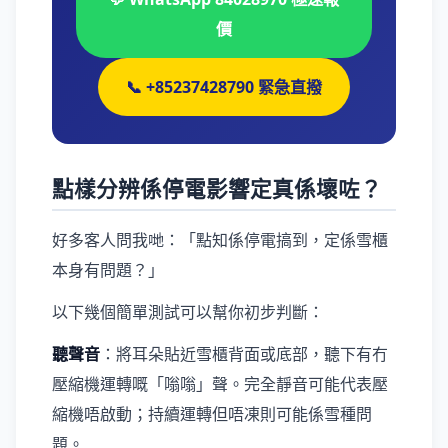
價
📞 +85237428790 緊急直撥
點樣分辨係停電影響定真係壞咗？
好多客人問我哋：「點知係停電搞到，定係雪櫃
本身有問題？」
以下幾個簡單測試可以幫你初步判斷：
聽聲音
：將耳朵貼近雪櫃背面或底部，聽下有冇
壓縮機運轉嘅「嗡嗡」聲。完全靜音可能代表壓
縮機唔啟動；持續運轉但唔凍則可能係雪種問
題。