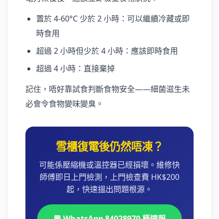
置於 4-60°C 少於 2 小時：可以繼續冷藏或即
時食用
超過 2 小時但少於 4 小時：應該即時食用
超過 4 小時：直接棄掉
記住，唔好靠試食判斷食物安全——細菌滋生未
必會令食物變味變臭。
雪櫃復電後仍然唔凍？
可能係壓縮機或溫控器已經損壞。維修快
師傅即日上門檢測，上門檢查費 HK$200
起，快速搵出問題根源。
💬 WhatsApp 84028970 極速報