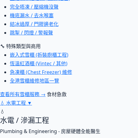
完全唔凍 / 壓縮機沒聲
機底漏水 / 去水喉塞
結冰過厚 / 門膠邊老化
跳掣 / 閃燈 / 警報聲
🔧 特殊類型與商用
嵌入式雪櫃 (拆裝廚櫃工程)
恆溫紅酒櫃 (Vintec / 其他)
急凍櫃 (Chest Freezer) 維修
全港雪櫃維修地區一覽
查看所有雪櫃服務 →
食材急救
💧
水電工程
▼
💧
水電 / 滲漏工程
Plumbing & Engineering - 房屋硬體全能醫生