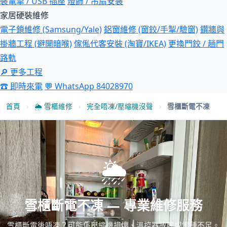
裝電掣 / USB 插座
燈飾 / 吊扇安裝
家居硬裝維修
電子鎖維修 (Samsung/Yale)
鋁窗維修 (窗鉸/手掣/驗窗)
鑽牆與
掛牆工程 (避開暗喉)
傢俬代客安裝 (淘寶/IKEA)
更換門鉸 / 趟門
路軌
🔎 更多工程
☎ 即時來電
💬 WhatsApp 84028970
首頁
›
🌦 雪櫃維修
›
完全唔凍/壓縮機沒聲
›
雪櫃斷電不凍
🌦
雪櫃斷電不凍 — 專業維修服務
雪櫃斷電後唔凍？可能係壓縮機損壞、溫控器故障或雪種不足。