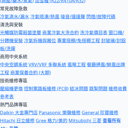
(高壓/藥水/蒸氣)
加雪種 (R22/R410A/R32)
常見故障急救
冷氣滴水/漏水
冷氣唔凍/熱風
噪音/達達聲
閃燈/故障代碼
清洗與安裝
光觸媒防霉殺菌塗層
商業冷氣大洗合約
洗冷氣價目表
窗口機/
分體機安裝
冷氣拆機與搬位
專業搭棚/免搭棚工程
封玻璃/封鋁
板/洗窿
商用中央系統
中央空調系統
VRV/VRF 多聯系統
風喉工程
餐廳通風/鮮風出牌
工程
商業保養合約 (大期)
技術維修專區
壓縮機更換
控制電路板維修 (PCB)
結冰問題
跳掣問題
維修收費
參考表
熱門品牌專區
Daikin 大金專門店
Panasonic 樂聲維修
General 珍寶維修
Hitachi 日立維修
Gree 格力/美的
Mitsubishi 三菱
查看所有