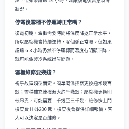
題，但如果超過 24 小時，建議復電後留意製冷
狀況。
停電後雪櫃不停運轉正常嗎？
復電初期，雪櫃需要時間將溫度降返正常水平，
所以壓縮機會持續運轉，呢個係正常嘅。但如果
超過 6-8 小時仍然不停運轉而溫度冇明顯下降，
就可能係製冷系統出咗問題。
雪櫃維修要幾錢？
視乎故障類型而定。簡單嘅溫控器更換通常幾百
蚊；雪種補充連檢漏大約千幾蚊；壓縮機更換則
較昂貴，可能需要二千幾至三千幾。維修快上門
檢查費 HK$200 起，檢查後會提供詳細報價，客
人可以決定是否維修。