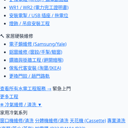
WR1 / WR2 (電力完工證明書)
安裝電掣 / USB 插座 / 拖電位
燈飾 / 吊扇安裝工程
🔨 家居硬裝維修
電子鎖維修 (Samsung/Yale)
鋁窗維修 (窗鉸/手掣/驗窗)
鑽牆與掛牆工程 (避開暗喉)
傢俬代客安裝 (淘寶/IKEA)
更換門鉸 / 趟門路軌
查看所有水電工程服務 →
緊急上門
更多工程
❄
冷氣維修 / 清洗
▼
家用冷氣系列
窗口機維修/清洗
分體機維修/清洗
天花機 (Cassette)
專業清洗