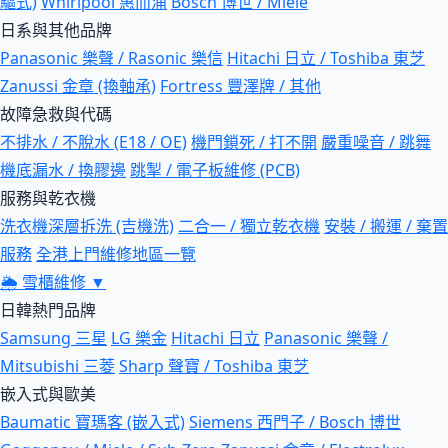
驅式)
Whirlpool 惠而浦
Bosch 博世 / Miele
日系與其他品牌
Panasonic 樂聲 / Rasonic 樂信
Hitachi 日立 / Toshiba 東芝
Zanussi 金章 (換軸承)
Fortress 豐澤牌 / 其他
故障急救與代碼
不排水 / 不脫水 (E18 / OE)
機門鎖死 / 打不開
嚴重噪音 / 跳舞
機底漏水 / 換膠邊
跳掣 / 電子板維修 (PCB)
服務與乾衣機
洗衣機深層拆洗 (吉機洗)
二合一 / 獨立乾衣機
安裝 / 搬運 / 棄置
服務
全港上門維修地區一覽
🌦
雪櫃維修
▼
日韓熱門品牌
Samsung 三星
LG 樂金
Hitachi 日立
Panasonic 樂聲 /
Mitsubishi 三菱
Sharp 聲寶 / Toshiba 東芝
嵌入式與歐美
Baumatic 寶瑪客 (嵌入式)
Siemens 西門子 / Bosch 博世