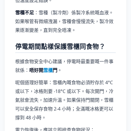
但溫度設定錯誤。
雪種不足
：雪種（製冷劑）係製冷系統嘅血液。
如果喉管有微細洩漏，雪種會慢慢流失，製冷效
果逐漸變差，直到完全唔凍。
停電期間點樣保護雪櫃同食物？
根據食物安全中心建議，停電時最重要嘅一件事
就係：
唔好開
雪櫃
門
。
呢個道理好簡單：雪櫃內嘅食物必須貯存於 4°C
或以下，冰格則要 -18°C 或以下。每次開門，冷
氣就會流失，加速升溫。如果保持門關閉，雪櫃
可以安全保存食物 2-4 小時；全滿嘅冰格更可以
撐到 48 小時。
電力恢復後，應該立即檢查食物狀況：