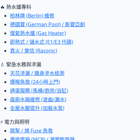
🔥 熱水爐專科
柏林牌 (Berlin) 維修
德國寶 (German Pool) / 斯寶亞創
煤氣熱水爐 (Gas Heater)
即熱式 / 儲水式 (E1/E3 代碼)
真火 / 樂信 (Rasonic)
💧 緊急水務與滲漏
天花滲漏 / 牆身滲水檢測
爆喉急救 (24小時上門)
通渠服務 (馬桶/廚房/浴缸)
座廁水箱維修 (波曲/漏水)
全屋水壓提升 (加裝水泵)
⚡ 電力與照明
跳掣 / 燒 Fuse 急救
更換電箱 (MCB) / 漏電斷路器