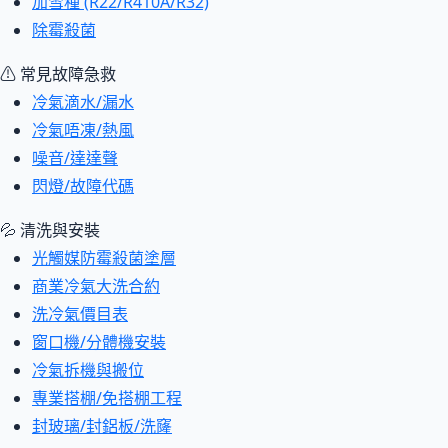
加雪種 (R22/R410A/R32)
除霉殺菌
⚠ 常見故障急救
冷氣滴水/漏水
冷氣唔凍/熱風
噪音/達達聲
閃燈/故障代碼
💦 清洗與安裝
光觸媒防霉殺菌塗層
商業冷氣大洗合約
洗冷氣價目表
窗口機/分體機安裝
冷氣拆機與搬位
專業搭棚/免搭棚工程
封玻璃/封鋁板/洗窿