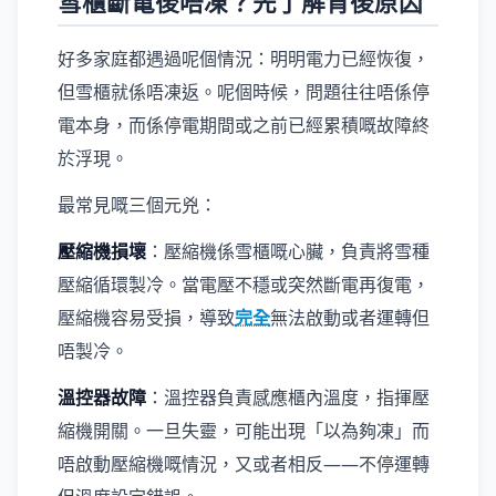
雪櫃斷電後唔凍？先了解背後原因
好多家庭都遇過呢個情況：明明電力已經恢復，
但雪櫃就係唔凍返。呢個時候，問題往往唔係停
電本身，而係停電期間或之前已經累積嘅故障終
於浮現。
最常見嘅三個元兇：
壓縮機損壞
：壓縮機係雪櫃嘅心臟，負責將雪種
壓縮循環製冷。當電壓不穩或突然斷電再復電，
壓縮機容易受損，導致
完全
無法啟動或者運轉但
唔製冷。
溫控器故障
：溫控器負責感應櫃內溫度，指揮壓
縮機開關。一旦失靈，可能出現「以為夠凍」而
唔啟動壓縮機嘅情況，又或者相反——不停運轉