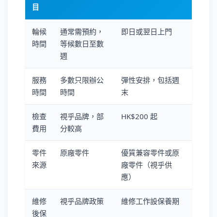
目
輪候
通常需預約，
即日或翌日上門
時間
等候數日至數
週
服務
多數只限辦公
彈性安排，包括週
時間
時間
末
檢查
視乎品牌，部
HK$200 起
費用
分較高
零件
原廠零件
優質兼容零件或原
來源
廠零件（視乎供
應）
維修
視乎品牌政策
維修工作設保養期
後保