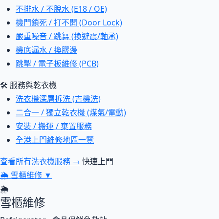
不排水 / 不脫水 (E18 / OE)
機門鎖死 / 打不開 (Door Lock)
嚴重噪音 / 跳舞 (換避震/軸承)
機底漏水 / 換膠邊
跳掣 / 電子板維修 (PCB)
🛠 服務與乾衣機
洗衣機深層拆洗 (吉機洗)
二合一 / 獨立乾衣機 (煤氣/電動)
安裝 / 搬運 / 棄置服務
全港上門維修地區一覽
查看所有洗衣機服務 →
快速上門
🌦
雪櫃維修
▼
🌦
雪櫃維修