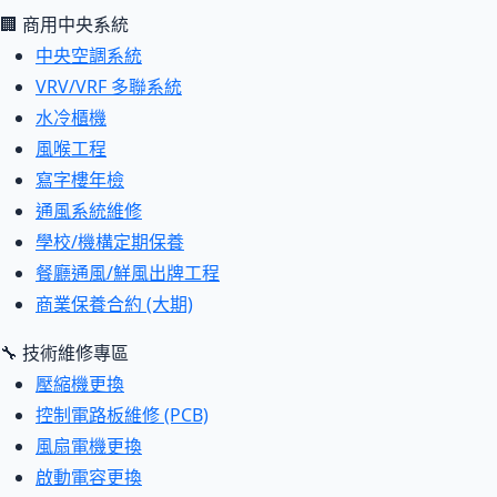
🏢 商用中央系統
中央空調系統
VRV/VRF 多聯系統
水冷櫃機
風喉工程
寫字樓年檢
通風系統維修
學校/機構定期保養
餐廳通風/鮮風出牌工程
商業保養合約 (大期)
🔧 技術維修專區
壓縮機更換
控制電路板維修 (PCB)
風扇電機更換
啟動電容更換