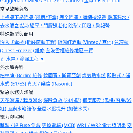
Gaggenau / Miele / Sub-Zero
Zanussi 金章 / Electrolux
常見故障急救
上格凍下格唔凍 (風扇/溶雪)
完全唔凍 / 壓縮機沒聲
機底漏水 /
去水喉塞
結冰過厚 / 門膠邊老化
跳掣 / 閃燈 / 警報聲
特殊類型與商用
嵌入式雪櫃 (拆裝廚櫃工程)
恆溫紅酒櫃 (Vintec / 其他)
急凍櫃
(Chest Freezer) 維修
全港雪櫃維修地區一覽
💧
水電 / 滲漏工程
▼
熱水爐專科
柏林牌 (Berlin) 維修
德國寶 / 斯寶亞創
煤氣熱水爐
即熱式 / 儲
水式 (E1/E3)
真火 / 樂信 (Rasonic)
緊急水務與滲漏
天花滲漏 / 牆身滲水
爆喉急救 (24小時)
通渠服務 (馬桶/廚房/浴
缸)
座廁水箱維修
全屋水壓提升 (加裝水泵)
電力與照明
跳掣 / 燒 Fuse 急救
更換電箱 (MCB)
WR1 / WR2 電力證明書
安