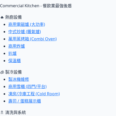
Commercial Kitchen - 餐飲業最強後盾
🔥 熱廚設備
商用電磁爐 (大功率)
中式炒爐 (鑊氣爐)
萬用蒸烤箱 (Combi Oven)
商用炸爐
扒爐
保溫櫃
🧊 製冷設備
製冰機維修
商用雪櫃 (四門/平台)
凍房/冷庫工程 (Cold Room)
壽司 / 蛋糕展示櫃
🚿 清洗與系統