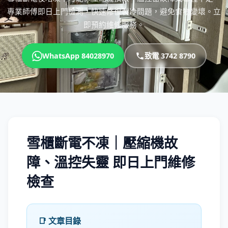
專業師傅即日上門檢測，快速修復製冷問題，避免食物變壞。立
即預約維修服務。
WhatsApp 84028970
致電 3742 8790
雪櫃斷電不凍｜壓縮機故
障、溫控失靈 即日上門維修
檢查
📑 文章目錄