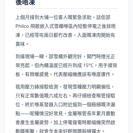
後唔凍
上個月接到大埔一位客人嘅緊急求助，話佢部
Philco 飛歌嵌入式雪櫃喺區內短暫停電之後就唔
凍，已經等咗兩日都冇改善，入面嘅凍肉開始有
異味。
到達現場一睇，部雪櫃外觀完好，開門時燈光正
常亮起，但內櫃溫度已經升到成 15°C。用手摸背
板，有微暖感覺，代表壓縮機應該有喺度運作。
我用壓力錶接駁檢測，發現雪種壓力明顯偏低，
只有正常數值嘅六成左右。再仔細檢查喉管接駁
位，終於喺蒸發器入口附近搵到一個極細嘅滲漏
點——呢種情況好常見，金屬喉管長年累月震動
會產生金屬疲勞，加上停電復電時壓縮機突然啟
動嘅衝擊，就會令本來好輕微嘅裂縫擴大。