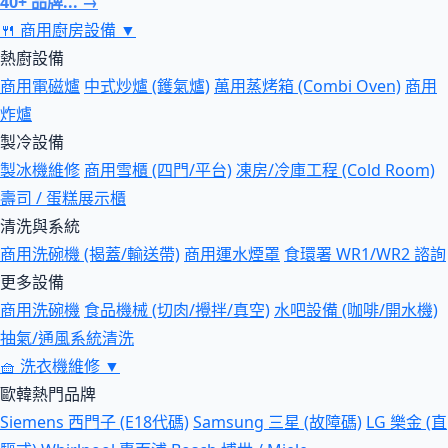
40+ 品牌... →
🍴
商用廚房設備
▼
熱廚設備
商用電磁爐
中式炒爐 (鑊氣爐)
萬用蒸烤箱 (Combi Oven)
商用
炸爐
製冷設備
製冰機維修
商用雪櫃 (四門/平台)
凍房/冷庫工程 (Cold Room)
壽司 / 蛋糕展示櫃
清洗與系統
商用洗碗機 (揭蓋/輸送帶)
商用運水煙罩
食環署 WR1/WR2 諮詢
更多設備
商用洗碗機
食品機械 (切肉/攪拌/真空)
水吧設備 (咖啡/開水機)
抽氣/通風系統清洗
🧺
洗衣機維修
▼
歐韓熱門品牌
Siemens 西門子 (E18代碼)
Samsung 三星 (故障碼)
LG 樂金 (直