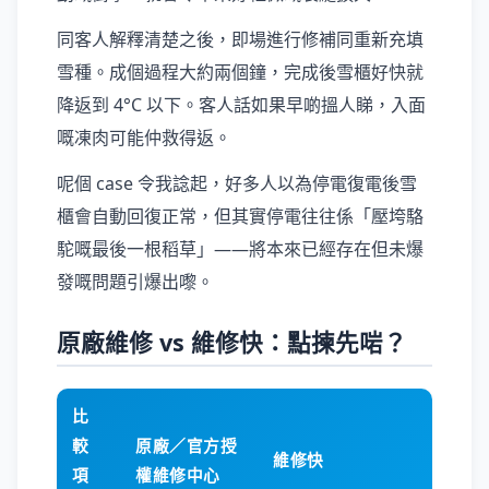
同客人解釋清楚之後，即場進行修補同重新充填
雪種。成個過程大約兩個鐘，完成後雪櫃好快就
降返到 4°C 以下。客人話如果早啲搵人睇，入面
嘅凍肉可能仲救得返。
呢個 case 令我諗起，好多人以為停電復電後雪
櫃會自動回復正常，但其實停電往往係「壓垮駱
駝嘅最後一根稻草」——將本來已經存在但未爆
發嘅問題引爆出嚟。
原廠維修 vs 維修快：點揀先啱？
比
較
原廠／官方授
維修快
項
權維修中心