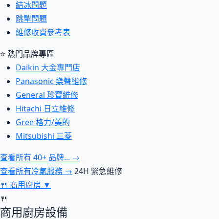
結冰問題
跳掣問題
維修收費參考表
⭐ 熱門品牌專區
Daikin 大金專門店
Panasonic 樂聲維修
General 珍寶維修
Hitachi 日立維修
Gree 格力/美的
Mitsubishi 三菱
查看所有 40+ 品牌... →
查看所有冷氣服務 →
24H 緊急維修
🍴
商用廚房
▼
🍴
商用廚房設備