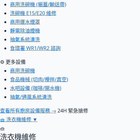
商用洗碗機 (揭蓋/輸送帶)
洗碗機 E15/E20 維修
商用運水煙罩
靜電除油煙機
抽氣系統清洗
食環署 WR1/WR2 諮詢
⚙ 更多設備
商用洗碗機
食品機械 (切肉/攪拌/真空)
水吧設備 (咖啡/開水機)
抽氣/通風系統清洗
查看所有廚房設備服務 →
24H 緊急搶修
🧺
洗衣機維修
▼
🧺
洗衣機維修