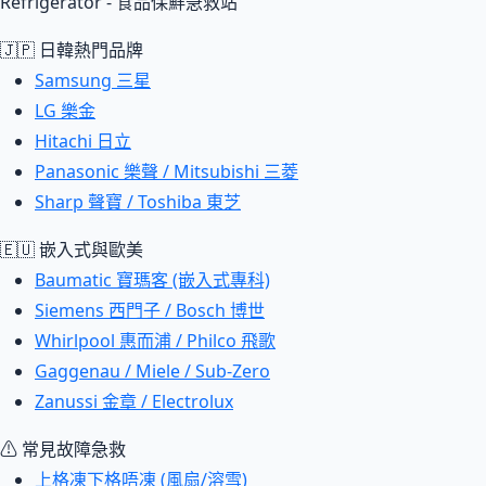
Refrigerator - 食品保鮮急救站
🇯🇵 日韓熱門品牌
Samsung 三星
LG 樂金
Hitachi 日立
Panasonic 樂聲 / Mitsubishi 三菱
Sharp 聲寶 / Toshiba 東芝
🇪🇺 嵌入式與歐美
Baumatic 寶瑪客 (嵌入式專科)
Siemens 西門子 / Bosch 博世
Whirlpool 惠而浦 / Philco 飛歌
Gaggenau / Miele / Sub-Zero
Zanussi 金章 / Electrolux
⚠ 常見故障急救
上格凍下格唔凍 (風扇/溶雪)