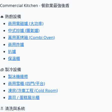
Commercial Kitchen - 餐飲業最強後盾
🔥 熱廚設備
商用電磁爐 (大功率)
中式炒爐 (鑊氣爐)
萬用蒸烤箱 (Combi Oven)
商用炸爐
扒爐
保溫櫃
🧊 製冷設備
製冰機維修
商用雪櫃 (四門/平台)
凍房/冷庫工程 (Cold Room)
壽司 / 蛋糕展示櫃
🚿 清洗與系統