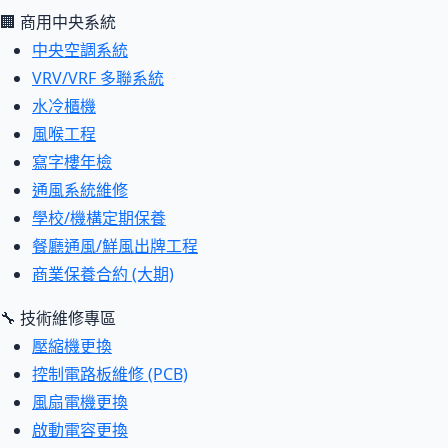
🏢 商用中央系統
中央空調系統
VRV/VRF 多聯系統
水冷櫃機
風喉工程
寫字樓年檢
通風系統維修
學校/機構定期保養
餐廳通風/鮮風出牌工程
商業保養合約 (大期)
🔧 技術維修專區
壓縮機更換
控制電路板維修 (PCB)
風扇電機更換
啟動電容更換