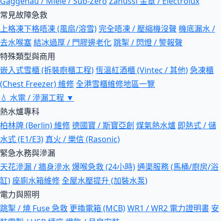
Gaggenau / Miele / Sub-Zero
Zanussi 金章 / Electrolux
常見故障急救
上格凍下格唔凍 (風扇/溶雪)
完全唔凍 / 壓縮機沒聲
機底漏水 /
去水喉塞
結冰過厚 / 門膠邊老化
跳掣 / 閃燈 / 警報聲
特殊類型與商用
嵌入式雪櫃 (拆裝廚櫃工程)
恆溫紅酒櫃 (Vintec / 其他)
急凍櫃
(Chest Freezer) 維修
全港雪櫃維修地區一覽
💧
水電 / 滲漏工程
▼
熱水爐專科
柏林牌 (Berlin) 維修
德國寶 / 斯寶亞創
煤氣熱水爐
即熱式 / 儲
水式 (E1/E3)
真火 / 樂信 (Rasonic)
緊急水務與滲漏
天花滲漏 / 牆身滲水
爆喉急救 (24小時)
通渠服務 (馬桶/廚房/浴
缸)
座廁水箱維修
全屋水壓提升 (加裝水泵)
電力與照明
跳掣 / 燒 Fuse 急救
更換電箱 (MCB)
WR1 / WR2 電力證明書
安