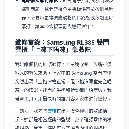
電路板及摩打維修
：針對電子控制面板閃爍及
跳掣問題，我們會檢查主機板供電及各個感應
器，必要時更換原廠規格的電路板或散熱風扇
摩打，讓雪櫃恢復寧靜與穩定運作。
維修實錄：Samsung RL38S 雙門
雪櫃「上凍下唔凍」急救記
我是維修快的維修師傅。上星期收到一位將軍澳
客人的緊急求助，指家中的 Samsung 雙門雪櫃
突然出現「上格冰格正常，但下格冷藏室完全唔
凍」的情況，裡面的牛奶和蔬菜都開始變壞。我
帶齊工具，用最快時間趕到客人家中進行搶修。
一到埗，我先將
雪櫃
拉出，檢查機背的散熱情
況。這部是相當經典的型號，為了確認零件的精
確規格，我第一時間查看了機身內側的規格標