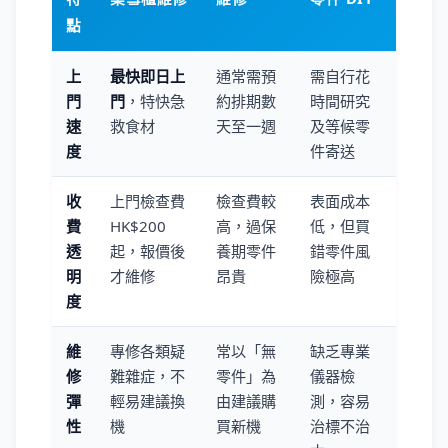
點
上
最快即日上
通常需預
需自行花
門
門
，特快急
約排期數
時間研究
速
救食材
天至一週
及等候零
度
件寄送
收
上門檢查費
檢查費較
表面成本
費
HK$200
高，過保
低，但買
透
起，報價後
養期零件
錯零件風
明
才維修
昂貴
險極高
度
維
專修各類疑
常以「無
缺乏專業
修
難雜症，不
零件」為
儀器檢
彈
輕易建議換
由建議購
測，容易
性
機
買新機
治標不治