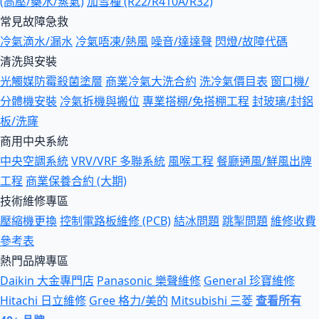
(高壓/藥水/蒸氣)
加雪種 (R22/R410A/R32)
常見故障急救
冷氣滴水/漏水
冷氣唔凍/熱風
噪音/達達聲
閃燈/故障代碼
清洗與安裝
光觸媒防霉殺菌塗層
商業冷氣大洗合約
洗冷氣價目表
窗口機/
分體機安裝
冷氣拆機與搬位
專業搭棚/免搭棚工程
封玻璃/封鋁
板/洗窿
商用中央系統
中央空調系統
VRV/VRF 多聯系統
風喉工程
餐廳通風/鮮風出牌
工程
商業保養合約 (大期)
技術維修專區
壓縮機更換
控制電路板維修 (PCB)
結冰問題
跳掣問題
維修收費
參考表
熱門品牌專區
Daikin 大金專門店
Panasonic 樂聲維修
General 珍寶維修
Hitachi 日立維修
Gree 格力/美的
Mitsubishi 三菱
查看所有