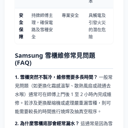
本
安
持牌師傅主
專業安全
具觸電及
全
理，確保電
引發火災
保
路及雪種安
的潛在危
障
全
險
Samsung 雪櫃維修常見問題
(FAQ)
1. 雪櫃突然不製冷，維修需要多長時間？
一般常
見問題（如更換化霜感溫掣、散熱風扇或疏通去
水喉）通常可在師傅上門後 1 至 2 小時內完成維
修。若涉及更換壓縮機或處理嚴重漏雪種，則可
能需要較長的時間進行燒焊及抽真空程序。
2. 為什麼雪櫃底部會經常漏水？
這通常是因為雪