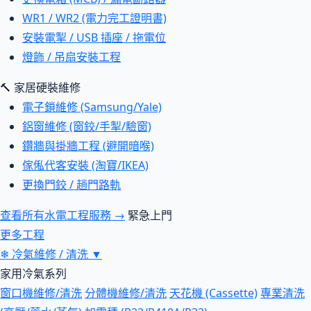
WR1 / WR2 (電力完工證明書)
安裝電掣 / USB 插座 / 拖電位
燈飾 / 吊扇安裝工程
🔨 家居硬裝維修
電子鎖維修 (Samsung/Yale)
鋁窗維修 (窗鉸/手掣/驗窗)
鑽牆與掛牆工程 (避開暗喉)
傢俬代客安裝 (淘寶/IKEA)
更換門鉸 / 趟門路軌
查看所有水電工程服務 →
緊急上門
更多工程
❄
冷氣維修 / 清洗
▼
家用冷氣系列
窗口機維修/清洗
分體機維修/清洗
天花機 (Cassette)
專業清洗