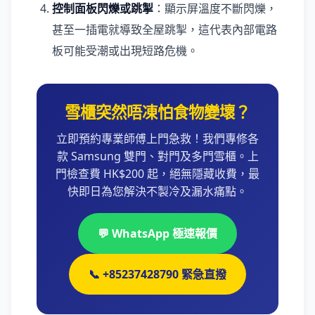
控制面板閃爍或跳掣
：顯示屏溫度不斷閃爍，
甚至一插電就導致全屋跳掣，這代表內部電路
板可能受潮或出現短路危機。
雪櫃突然唔凍怕食物變壞？
立即預約專業師傅上門急救！我們專修各
款 Samsung 雙門、對門及多門雪櫃。上
門檢查費 HK$200 起，絕無隱藏收費，最
快即日為您解決不製冷及漏水痛點。
💬 WhatsApp 極速報價
📞 +85237428790 緊急直撥