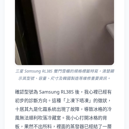
三星 Samsung RL38S 雙門雪櫃的規格標籤特寫，清楚顯
示其型號、容量、尺寸及韓國製造等維修重要資訊。
確認型號為 Samsung RL38S 後，我心裡已經有
初步的診斷方向。這種「上凍下唔凍」的徵狀，
十居其九是化霜系統出現了故障，導致冰格的冷
風無法順利吹落冷藏室。我小心打開冰格的背
板，果然不出所料，裡面的蒸發器已經結了一層