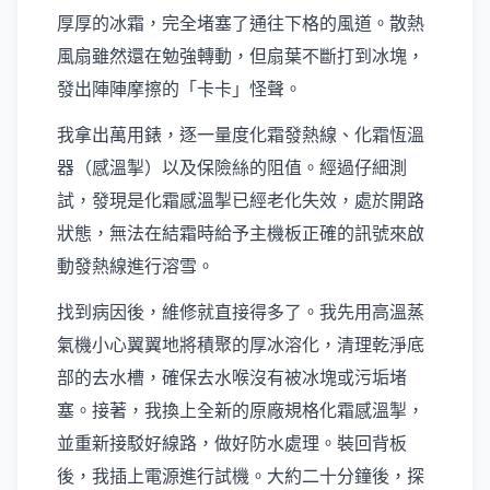
厚厚的冰霜，完全堵塞了通往下格的風道。散熱
風扇雖然還在勉強轉動，但扇葉不斷打到冰塊，
發出陣陣摩擦的「卡卡」怪聲。
我拿出萬用錶，逐一量度化霜發熱線、化霜恆溫
器（感溫掣）以及保險絲的阻值。經過仔細測
試，發現是化霜感溫掣已經老化失效，處於開路
狀態，無法在結霜時給予主機板正確的訊號來啟
動發熱線進行溶雪。
找到病因後，維修就直接得多了。我先用高溫蒸
氣機小心翼翼地將積聚的厚冰溶化，清理乾淨底
部的去水槽，確保去水喉沒有被冰塊或污垢堵
塞。接著，我換上全新的原廠規格化霜感溫掣，
並重新接駁好線路，做好防水處理。裝回背板
後，我插上電源進行試機。大約二十分鐘後，探