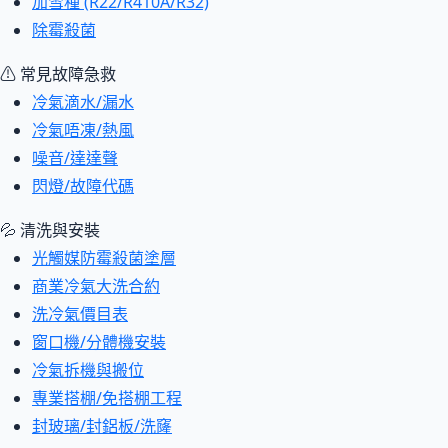
加雪種 (R22/R410A/R32)
除霉殺菌
⚠ 常見故障急救
冷氣滴水/漏水
冷氣唔凍/熱風
噪音/達達聲
閃燈/故障代碼
💦 清洗與安裝
光觸媒防霉殺菌塗層
商業冷氣大洗合約
洗冷氣價目表
窗口機/分體機安裝
冷氣拆機與搬位
專業搭棚/免搭棚工程
封玻璃/封鋁板/洗窿