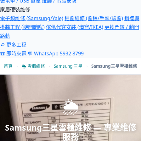
裝電掣 / USB 插座
燈飾 / 吊扇安裝
家居硬裝維修
電子鎖維修 (Samsung/Yale)
鋁窗維修 (窗鉸/手掣/驗窗)
鑽牆與
掛牆工程 (避開暗喉)
傢俬代客安裝 (淘寶/IKEA)
更換門鉸 / 趟門
路軌
🔎 更多工程
☎ 即時來電
💬 WhatsApp 5932 8799
首頁
›
🌦 雪櫃維修
›
Samsung 三星
›
Samsung三星雪櫃維修
🌦
Samsung三星雪櫃維修 — 專業維修
服務