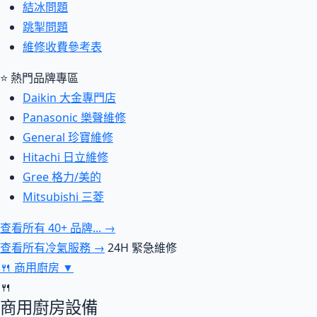
結冰問題
跳掣問題
維修收費參考表
⭐ 熱門品牌專區
Daikin 大金專門店
Panasonic 樂聲維修
General 珍寶維修
Hitachi 日立維修
Gree 格力/美的
Mitsubishi 三菱
查看所有 40+ 品牌... →
查看所有冷氣服務 →
24H 緊急維修
🍴
商用廚房
▼
🍴
商用廚房設備