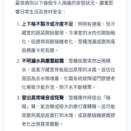
最常遇到以下幾個令人頭痛的突發狀況，嚴重影
響日常生活及食材安全：
上下格不製冷或冷度不足
：明明有通電，但冷
藏室的蔬菜開始變壞，冷凍室的冰肉也開始融
化。這通常與壓縮機老化、雪種洩漏或散熱風
扇積塵卡死有關。
不明漏水與嚴重結霜
：雪櫃底層突然出現積
水，或者冷藏室背板結出厚厚的冰霜。這往往
是因為去水喉堵塞、化霜系統故障或門膠邊老
化導致冷氣外流，倒汗水不斷積聚。
發出異常噪音或怪聲
：雪櫃運作時發出「噠
噠」聲、氣泡聲或極大的摩打運轉聲。這可能
是散熱風扇扇葉打到冰塊，或是壓縮機避震膠
老化出現異常震動。