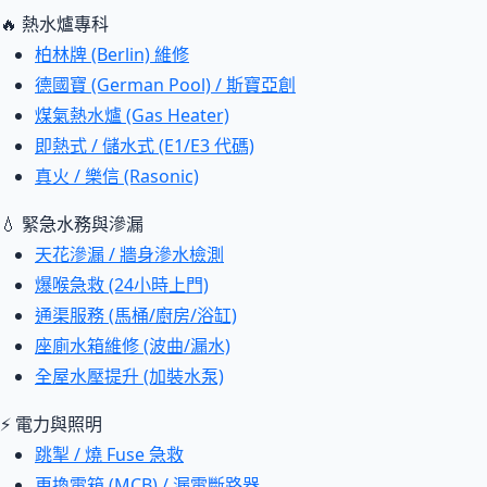
🔥 熱水爐專科
柏林牌 (Berlin) 維修
德國寶 (German Pool) / 斯寶亞創
煤氣熱水爐 (Gas Heater)
即熱式 / 儲水式 (E1/E3 代碼)
真火 / 樂信 (Rasonic)
💧 緊急水務與滲漏
天花滲漏 / 牆身滲水檢測
爆喉急救 (24小時上門)
通渠服務 (馬桶/廚房/浴缸)
座廁水箱維修 (波曲/漏水)
全屋水壓提升 (加裝水泵)
⚡ 電力與照明
跳掣 / 燒 Fuse 急救
更換電箱 (MCB) / 漏電斷路器