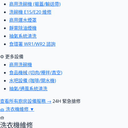
商用洗碗機 (揭蓋/輸送帶)
洗碗機 E15/E20 維修
商用運水煙罩
靜電除油煙機
抽氣系統清洗
食環署 WR1/WR2 諮詢
⚙ 更多設備
商用洗碗機
食品機械 (切肉/攪拌/真空)
水吧設備 (咖啡/開水機)
抽氣/通風系統清洗
查看所有廚房設備服務 →
24H 緊急搶修
🧺
洗衣機維修
▼
🧺
洗衣機維修