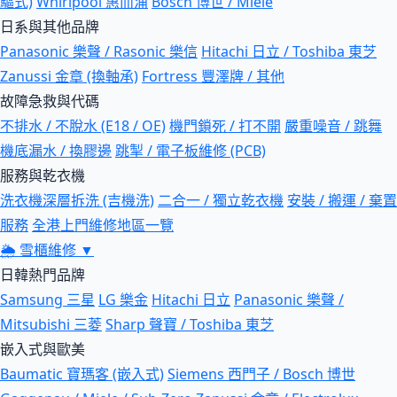
驅式)
Whirlpool 惠而浦
Bosch 博世 / Miele
日系與其他品牌
Panasonic 樂聲 / Rasonic 樂信
Hitachi 日立 / Toshiba 東芝
Zanussi 金章 (換軸承)
Fortress 豐澤牌 / 其他
故障急救與代碼
不排水 / 不脫水 (E18 / OE)
機門鎖死 / 打不開
嚴重噪音 / 跳舞
機底漏水 / 換膠邊
跳掣 / 電子板維修 (PCB)
服務與乾衣機
洗衣機深層拆洗 (吉機洗)
二合一 / 獨立乾衣機
安裝 / 搬運 / 棄置
服務
全港上門維修地區一覽
🌦
雪櫃維修
▼
日韓熱門品牌
Samsung 三星
LG 樂金
Hitachi 日立
Panasonic 樂聲 /
Mitsubishi 三菱
Sharp 聲寶 / Toshiba 東芝
嵌入式與歐美
Baumatic 寶瑪客 (嵌入式)
Siemens 西門子 / Bosch 博世