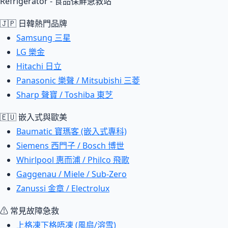
Refrigerator - 食品保鮮急救站
🇯🇵 日韓熱門品牌
Samsung 三星
LG 樂金
Hitachi 日立
Panasonic 樂聲 / Mitsubishi 三菱
Sharp 聲寶 / Toshiba 東芝
🇪🇺 嵌入式與歐美
Baumatic 寶瑪客 (嵌入式專科)
Siemens 西門子 / Bosch 博世
Whirlpool 惠而浦 / Philco 飛歌
Gaggenau / Miele / Sub-Zero
Zanussi 金章 / Electrolux
⚠ 常見故障急救
上格凍下格唔凍 (風扇/溶雪)