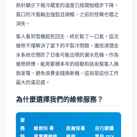
熱針顯示下格冷藏室的溫度已經開始穩步下降，
風口的冷風輸出強勁且順暢，之前的怪聲也隨之
消失。
客人看到雪櫃起死回生，終於鬆了一口氣。這次
維修不僅解決了當下的不製冷問題，徹底清理去
水系統也預防了日後可能出現的漏水危機。作為
維修師傅，能用累積多年的經驗和技術幫客人挽
救家電，避免浪費金錢換新機，這就是這份工作
最大的滿足感。
為什麼選擇我們的維修服務？
服
務
維修快 專
原廠保養
自行網購
特
業雪櫃維修
維修
零件 DIY