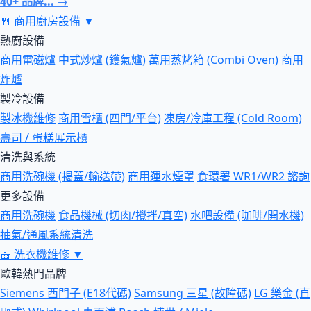
40+ 品牌... →
🍴
商用廚房設備
▼
熱廚設備
商用電磁爐
中式炒爐 (鑊氣爐)
萬用蒸烤箱 (Combi Oven)
商用
炸爐
製冷設備
製冰機維修
商用雪櫃 (四門/平台)
凍房/冷庫工程 (Cold Room)
壽司 / 蛋糕展示櫃
清洗與系統
商用洗碗機 (揭蓋/輸送帶)
商用運水煙罩
食環署 WR1/WR2 諮詢
更多設備
商用洗碗機
食品機械 (切肉/攪拌/真空)
水吧設備 (咖啡/開水機)
抽氣/通風系統清洗
🧺
洗衣機維修
▼
歐韓熱門品牌
Siemens 西門子 (E18代碼)
Samsung 三星 (故障碼)
LG 樂金 (直