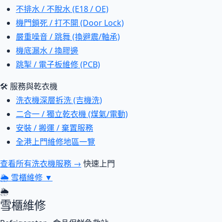
不排水 / 不脫水 (E18 / OE)
機門鎖死 / 打不開 (Door Lock)
嚴重噪音 / 跳舞 (換避震/軸承)
機底漏水 / 換膠邊
跳掣 / 電子板維修 (PCB)
🛠 服務與乾衣機
洗衣機深層拆洗 (吉機洗)
二合一 / 獨立乾衣機 (煤氣/電動)
安裝 / 搬運 / 棄置服務
全港上門維修地區一覽
查看所有洗衣機服務 →
快速上門
🌦
雪櫃維修
▼
🌦
雪櫃維修