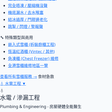
完全唔凍 / 壓縮機沒聲
機底漏水 / 去水喉塞
結冰過厚 / 門膠邊老化
跳掣 / 閃燈 / 警報聲
🔧 特殊類型與商用
嵌入式雪櫃 (拆裝廚櫃工程)
恆溫紅酒櫃 (Vintec / 其他)
急凍櫃 (Chest Freezer) 維修
全港雪櫃維修地區一覽
查看所有雪櫃服務 →
食材急救
💧
水電工程
▼
💧
水電 / 滲漏工程
Plumbing & Engineering - 房屋硬體全能醫生