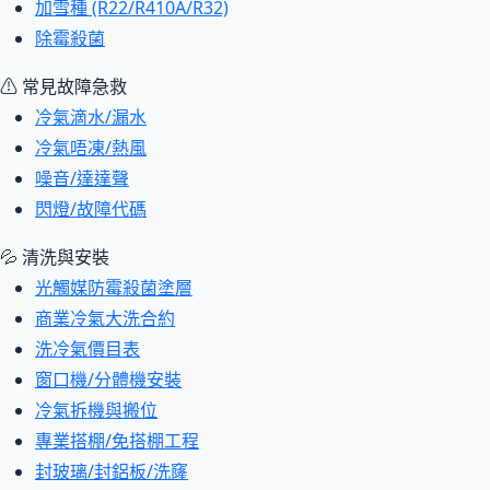
加雪種 (R22/R410A/R32)
除霉殺菌
⚠ 常見故障急救
冷氣滴水/漏水
冷氣唔凍/熱風
噪音/達達聲
閃燈/故障代碼
💦 清洗與安裝
光觸媒防霉殺菌塗層
商業冷氣大洗合約
洗冷氣價目表
窗口機/分體機安裝
冷氣拆機與搬位
專業搭棚/免搭棚工程
封玻璃/封鋁板/洗窿