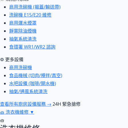
商用洗碗機 (揭蓋/輸送帶)
洗碗機 E15/E20 維修
商用運水煙罩
靜電除油煙機
抽氣系統清洗
食環署 WR1/WR2 諮詢
⚙ 更多設備
商用洗碗機
食品機械 (切肉/攪拌/真空)
水吧設備 (咖啡/開水機)
抽氣/通風系統清洗
查看所有廚房設備服務 →
24H 緊急搶修
🧺
洗衣機維修
▼
🧺