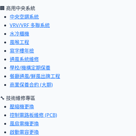
🏢 商用中央系統
中央空調系統
VRV/VRF 多聯系統
水冷櫃機
風喉工程
寫字樓年檢
通風系統維修
學校/機構定期保養
餐廳通風/鮮風出牌工程
商業保養合約 (大期)
🔧 技術維修專區
壓縮機更換
控制電路板維修 (PCB)
風扇電機更換
啟動電容更換