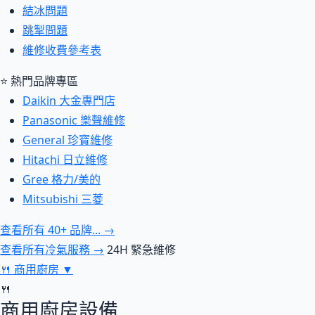
結冰問題
跳掣問題
維修收費參考表
⭐ 熱門品牌專區
Daikin 大金專門店
Panasonic 樂聲維修
General 珍寶維修
Hitachi 日立維修
Gree 格力/美的
Mitsubishi 三菱
查看所有 40+ 品牌... →
查看所有冷氣服務 →
24H 緊急維修
🍴
商用廚房
▼
🍴
商用廚房設備