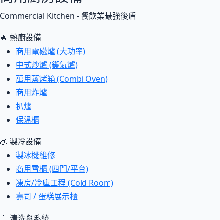
Commercial Kitchen - 餐飲業最強後盾
🔥 熱廚設備
商用電磁爐 (大功率)
中式炒爐 (鑊氣爐)
萬用蒸烤箱 (Combi Oven)
商用炸爐
扒爐
保溫櫃
🧊 製冷設備
製冰機維修
商用雪櫃 (四門/平台)
凍房/冷庫工程 (Cold Room)
壽司 / 蛋糕展示櫃
🚿 清洗與系統