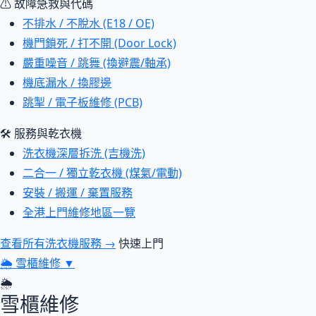
⚠ 故障急救與代碼
不排水 / 不脫水 (E18 / OE)
機門鎖死 / 打不開 (Door Lock)
嚴重噪音 / 跳舞 (換避震/軸承)
機底漏水 / 換膠邊
跳掣 / 電子板維修 (PCB)
🛠 服務與乾衣機
洗衣機深層拆洗 (吉機洗)
二合一 / 獨立乾衣機 (煤氣/電動)
安裝 / 搬運 / 棄置服務
全港上門維修地區一覽
查看所有洗衣機服務 →
快速上門
🌦
雪櫃維修
▼
🌦
雪櫃維修