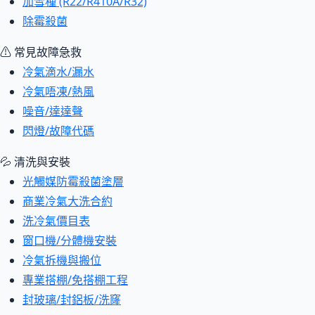
加雪種 (R22/R410A/R32)
除霉殺菌
⚠ 常見故障急救
冷氣滴水/漏水
冷氣唔凍/熱風
噪音/達達聲
閃燈/故障代碼
💦 清洗與安裝
光觸媒防霉殺菌塗層
商業冷氣大洗合約
洗冷氣價目表
窗口機/分體機安裝
冷氣拆機與搬位
專業搭棚/免搭棚工程
封玻璃/封鋁板/洗窿