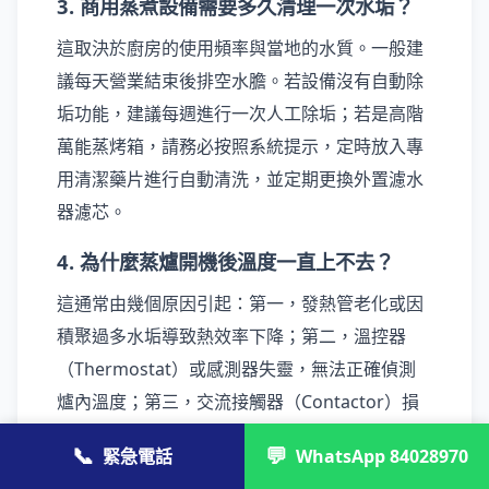
3. 商用蒸煮設備需要多久清理一次水垢？
這取決於廚房的使用頻率與當地的水質。一般建
議每天營業結束後排空水膽。若設備沒有自動除
垢功能，建議每週進行一次人工除垢；若是高階
萬能蒸烤箱，請務必按照系統提示，定時放入專
用清潔藥片進行自動清洗，並定期更換外置濾水
器濾芯。
4. 為什麼蒸爐開機後溫度一直上不去？
這通常由幾個原因引起：第一，發熱管老化或因
積聚過多水垢導致熱效率下降；第二，溫控器
（Thermostat）或感測器失靈，無法正確偵測
爐內溫度；第三，交流接觸器（Contactor）損
壞，導致電流無法正常輸送至發熱管。遇到此情
📞
💬
緊急電話
WhatsApp 84028970
況，建議尋求專業持牌師傅進行檢測。