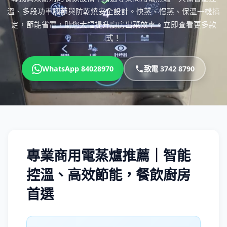
溫、多段功率調節與防乾燒安全設計。快蒸、慢蒸、保溫一機搞
定，節能省電，助您大幅提升廚房出菜效率。立即查看更多款
式！
WhatsApp 84028970
致電 3742 8790
專業商用電蒸爐推薦｜智能
控溫、高效節能，餐飲廚房
首選