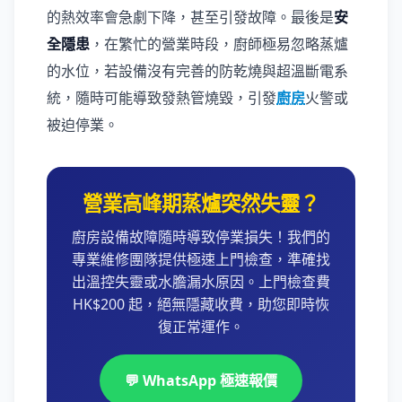
的熱效率會急劇下降，甚至引發故障。最後是
安
全隱患
，在繁忙的營業時段，廚師極易忽略蒸爐
的水位，若設備沒有完善的防乾燒與超溫斷電系
統，隨時可能導致發熱管燒毀，引發
廚房
火警或
被迫停業。
營業高峰期蒸爐突然失靈？
廚房設備故障隨時導致停業損失！我們的
專業維修團隊提供極速上門檢查，準確找
出溫控失靈或水膽漏水原因。上門檢查費
HK$200 起，絕無隱藏收費，助您即時恢
復正常運作。
💬 WhatsApp 極速報價