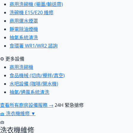
商用洗碗機 (揭蓋/輸送帶)
洗碗機 E15/E20 維修
商用運水煙罩
靜電除油煙機
抽氣系統清洗
食環署 WR1/WR2 諮詢
⚙ 更多設備
商用洗碗機
食品機械 (切肉/攪拌/真空)
水吧設備 (咖啡/開水機)
抽氣/通風系統清洗
查看所有廚房設備服務 →
24H 緊急搶修
🧺
洗衣機維修
▼
🧺
洗衣機維修