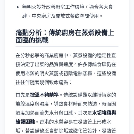
無明火設計改善廚房工作環境，適合各大食
肆、中央廚房及開放式餐飲空間使用。
痛點分析：傳統廚房在蒸煮設備上
面臨的挑戰
在分秒必爭的商業廚房中，蒸煮設備的穩定性直
接決定了出菜的品質與速度。許多傳統食肆仍在
使用老舊的明火蒸籠或初階電熱蒸櫃，這些設備
往往伴隨著幾個致命痛點：
首先是
控溫不夠精準
。傳統設備難以維持恆定的
爐腔溫度與濕度，導致食材時而未熟透，時而因
過度加熱而流失水分與口感。其次是
水垢堆積與
維護困難
。香港的水質容易在發熱管上形成水
垢，若設備缺乏自動除垢或磁化管設計，發熱管