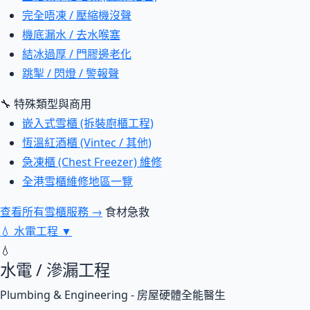
完全唔凍 / 壓縮機沒聲
機底漏水 / 去水喉塞
結冰過厚 / 門膠邊老化
跳掣 / 閃燈 / 警報聲
🔧 特殊類型與商用
嵌入式雪櫃 (拆裝廚櫃工程)
恆溫紅酒櫃 (Vintec / 其他)
急凍櫃 (Chest Freezer) 維修
全港雪櫃維修地區一覽
查看所有雪櫃服務 →
食材急救
💧
水電工程
▼
💧
水電 / 滲漏工程
Plumbing & Engineering - 房屋硬體全能醫生