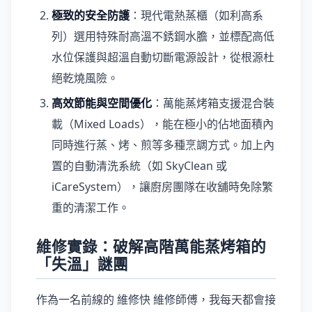
極致的安全防護
：現代電熱蒸櫃（如利高系
列）選用特殊耐高溫不銹鋼水膽，並標配高低
水位保護與超溫自動切斷電源設計，從根源杜
絕乾燒風險。
高效節能與空間優化
：萬能蒸烤箱支援混合裝
載（Mixed Loads），能在極小的佔地面積內
同時進行蒸、烤、煎等多種烹調方式。加上內
置的自動清洗系統（如 SkyClean 或
iCareSystem），讓廚房團隊在收舖時免除繁
重的清潔工作。
維修實錄：破解高階萬能蒸烤箱的
「失溫」謎團
作為一名前線的 維修快 維修師傅，我每天都會接