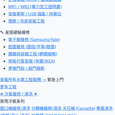
WR1 / WR2 (電力完工證明書)
安裝電掣 / USB 插座 / 拖電位
燈飾 / 吊扇安裝工程
🔨 家居硬裝維修
電子鎖維修 (Samsung/Yale)
鋁窗維修 (窗鉸/手掣/驗窗)
鑽牆與掛牆工程 (避開暗喉)
傢俬代客安裝 (淘寶/IKEA)
更換門鉸 / 趟門路軌
查看所有水電工程服務 →
緊急上門
更多工程
❄
冷氣維修 / 清洗
▼
家用冷氣系列
窗口機維修/清洗
分體機維修/清洗
天花機 (Cassette)
專業清洗