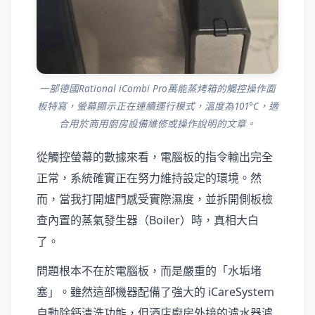
一部德國Rational iCombi Pro萬能蒸烤箱的觸控操作面
板特寫，螢幕顯示正在連續運行模式，溫度為101°C，適
合用於商用廚房設備維修或操作說明的文章。
從觸控螢幕的數據來看，電腦板的指令輸出完全
正常，系統確實正在努力維持設定的環境。然
而，當我打開爐門感受實際濕度，並拆開側板檢
查內置的蒸氣發生器（Boiler）時，真相大白
了。
問題根本不在於電腦板，而是嚴重的「水垢堵
塞」。雖然這部機器配備了強大的 iCareSystem
自動除鈣清洗功能，但酒店廚房外接的濾水器濾