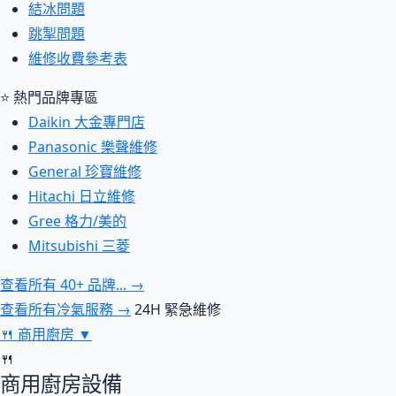
結冰問題
跳掣問題
維修收費參考表
⭐ 熱門品牌專區
Daikin 大金專門店
Panasonic 樂聲維修
General 珍寶維修
Hitachi 日立維修
Gree 格力/美的
Mitsubishi 三菱
查看所有 40+ 品牌... →
查看所有冷氣服務 →
24H 緊急維修
🍴
商用廚房
▼
🍴
商用廚房設備