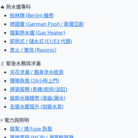
🔥 熱水爐專科
柏林牌 (Berlin) 維修
德國寶 (German Pool) / 斯寶亞創
煤氣熱水爐 (Gas Heater)
即熱式 / 儲水式 (E1/E3 代碼)
真火 / 樂信 (Rasonic)
💧 緊急水務與滲漏
天花滲漏 / 牆身滲水檢測
爆喉急救 (24小時上門)
通渠服務 (馬桶/廚房/浴缸)
座廁水箱維修 (波曲/漏水)
全屋水壓提升 (加裝水泵)
⚡ 電力與照明
跳掣 / 燒 Fuse 急救
更換電箱 (MCB) / 漏電斷路器