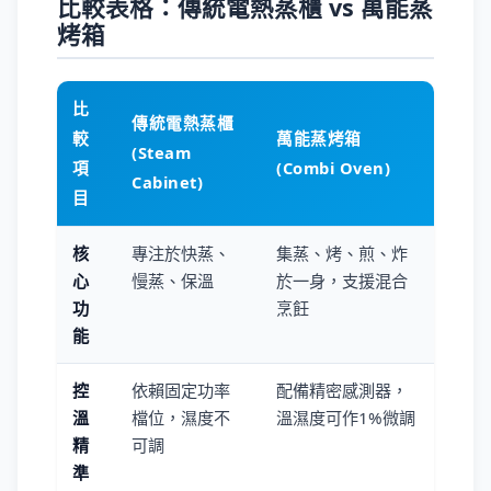
比較表格：傳統電熱蒸櫃 vs 萬能蒸
烤箱
比
傳統電熱蒸櫃
較
萬能蒸烤箱
(Steam
項
(Combi Oven)
Cabinet)
目
核
專注於快蒸、
集蒸、烤、煎、炸
心
慢蒸、保溫
於一身，支援混合
功
烹飪
能
控
依賴固定功率
配備精密感測器，
溫
檔位，濕度不
溫濕度可作1%微調
精
可調
準