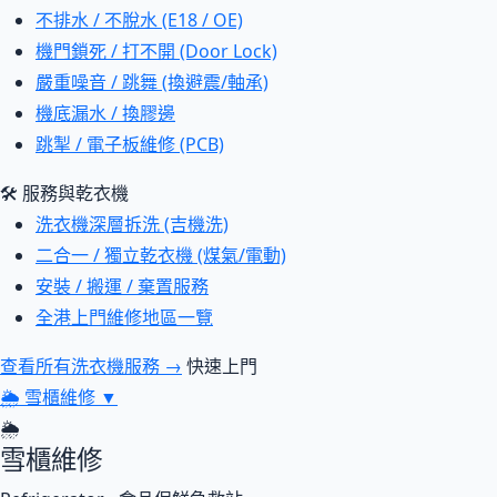
不排水 / 不脫水 (E18 / OE)
機門鎖死 / 打不開 (Door Lock)
嚴重噪音 / 跳舞 (換避震/軸承)
機底漏水 / 換膠邊
跳掣 / 電子板維修 (PCB)
🛠 服務與乾衣機
洗衣機深層拆洗 (吉機洗)
二合一 / 獨立乾衣機 (煤氣/電動)
安裝 / 搬運 / 棄置服務
全港上門維修地區一覽
查看所有洗衣機服務 →
快速上門
🌦
雪櫃維修
▼
🌦
雪櫃維修