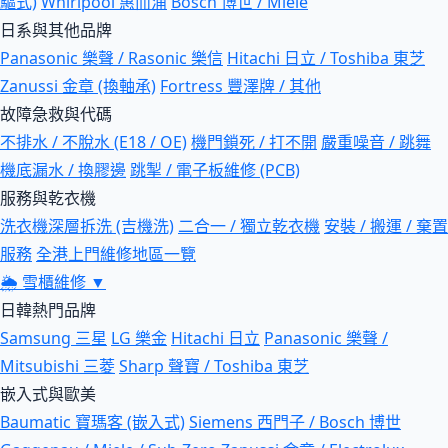
驅式)
Whirlpool 惠而浦
Bosch 博世 / Miele
日系與其他品牌
Panasonic 樂聲 / Rasonic 樂信
Hitachi 日立 / Toshiba 東芝
Zanussi 金章 (換軸承)
Fortress 豐澤牌 / 其他
故障急救與代碼
不排水 / 不脫水 (E18 / OE)
機門鎖死 / 打不開
嚴重噪音 / 跳舞
機底漏水 / 換膠邊
跳掣 / 電子板維修 (PCB)
服務與乾衣機
洗衣機深層拆洗 (吉機洗)
二合一 / 獨立乾衣機
安裝 / 搬運 / 棄置
服務
全港上門維修地區一覽
🌦
雪櫃維修
▼
日韓熱門品牌
Samsung 三星
LG 樂金
Hitachi 日立
Panasonic 樂聲 /
Mitsubishi 三菱
Sharp 聲寶 / Toshiba 東芝
嵌入式與歐美
Baumatic 寶瑪客 (嵌入式)
Siemens 西門子 / Bosch 博世