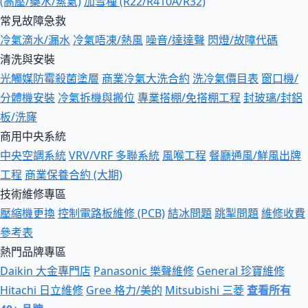
(高壓/藥水/蒸氣)
加雪種 (R22/R410A/R32)
常見故障急救
冷氣滴水/漏水
冷氣唔凍/熱風
噪音/達達聲
閃燈/故障代碼
清洗與安裝
光觸媒防霉殺菌塗層
商業冷氣大洗合約
洗冷氣價目表
窗口機/
分體機安裝
冷氣拆機與搬位
專業搭棚/免搭棚工程
封玻璃/封鋁
板/洗窿
商用中央系統
中央空調系統
VRV/VRF 多聯系統
風喉工程
餐廳通風/鮮風出牌
工程
商業保養合約 (大期)
技術維修專區
壓縮機更換
控制電路板維修 (PCB)
結冰問題
跳掣問題
維修收費
參考表
熱門品牌專區
Daikin 大金專門店
Panasonic 樂聲維修
General 珍寶維修
Hitachi 日立維修
Gree 格力/美的
Mitsubishi 三菱
查看所有