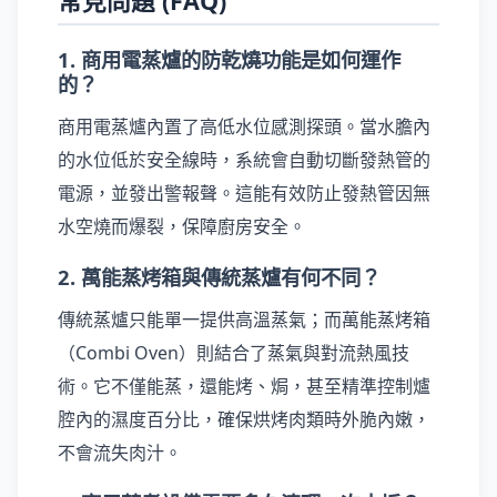
常見問題 (FAQ)
1. 商用電蒸爐的防乾燒功能是如何運作
的？
商用電蒸爐內置了高低水位感測探頭。當水膽內
的水位低於安全線時，系統會自動切斷發熱管的
電源，並發出警報聲。這能有效防止發熱管因無
水空燒而爆裂，保障廚房安全。
2. 萬能蒸烤箱與傳統蒸爐有何不同？
傳統蒸爐只能單一提供高溫蒸氣；而萬能蒸烤箱
（Combi Oven）則結合了蒸氣與對流熱風技
術。它不僅能蒸，還能烤、焗，甚至精準控制爐
腔內的濕度百分比，確保烘烤肉類時外脆內嫩，
不會流失肉汁。