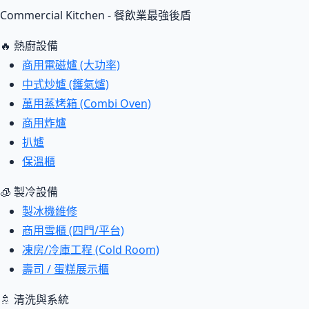
Commercial Kitchen - 餐飲業最強後盾
🔥 熱廚設備
商用電磁爐 (大功率)
中式炒爐 (鑊氣爐)
萬用蒸烤箱 (Combi Oven)
商用炸爐
扒爐
保溫櫃
🧊 製冷設備
製冰機維修
商用雪櫃 (四門/平台)
凍房/冷庫工程 (Cold Room)
壽司 / 蛋糕展示櫃
🚿 清洗與系統