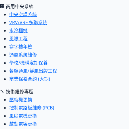
🏢 商用中央系統
中央空調系統
VRV/VRF 多聯系統
水冷櫃機
風喉工程
寫字樓年檢
通風系統維修
學校/機構定期保養
餐廳通風/鮮風出牌工程
商業保養合約 (大期)
🔧 技術維修專區
壓縮機更換
控制電路板維修 (PCB)
風扇電機更換
啟動電容更換