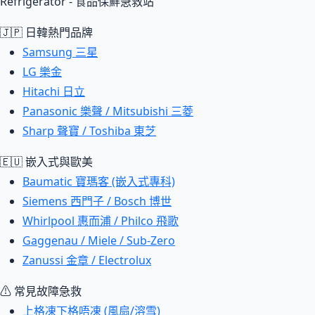
Refrigerator - 食品保鮮急救站
🇯🇵 日韓熱門品牌
Samsung 三星
LG 樂金
Hitachi 日立
Panasonic 樂聲 / Mitsubishi 三菱
Sharp 聲寶 / Toshiba 東芝
🇪🇺 嵌入式與歐美
Baumatic 寶瑪客 (嵌入式專科)
Siemens 西門子 / Bosch 博世
Whirlpool 惠而浦 / Philco 飛歌
Gaggenau / Miele / Sub-Zero
Zanussi 金章 / Electrolux
⚠ 常見故障急救
上格凍下格唔凍 (風扇/溶雪)