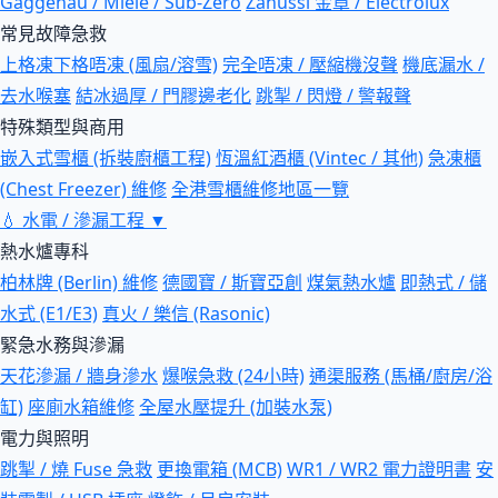
Gaggenau / Miele / Sub-Zero
Zanussi 金章 / Electrolux
常見故障急救
上格凍下格唔凍 (風扇/溶雪)
完全唔凍 / 壓縮機沒聲
機底漏水 /
去水喉塞
結冰過厚 / 門膠邊老化
跳掣 / 閃燈 / 警報聲
特殊類型與商用
嵌入式雪櫃 (拆裝廚櫃工程)
恆溫紅酒櫃 (Vintec / 其他)
急凍櫃
(Chest Freezer) 維修
全港雪櫃維修地區一覽
💧
水電 / 滲漏工程
▼
熱水爐專科
柏林牌 (Berlin) 維修
德國寶 / 斯寶亞創
煤氣熱水爐
即熱式 / 儲
水式 (E1/E3)
真火 / 樂信 (Rasonic)
緊急水務與滲漏
天花滲漏 / 牆身滲水
爆喉急救 (24小時)
通渠服務 (馬桶/廚房/浴
缸)
座廁水箱維修
全屋水壓提升 (加裝水泵)
電力與照明
跳掣 / 燒 Fuse 急救
更換電箱 (MCB)
WR1 / WR2 電力證明書
安