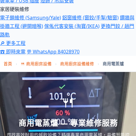
裝電掣 / USB 插座
燈飾 / 吊扇安裝
家居硬裝維修
電子鎖維修 (Samsung/Yale)
鋁窗維修 (窗鉸/手掣/驗窗)
鑽牆與
掛牆工程 (避開暗喉)
傢俬代客安裝 (淘寶/IKEA)
更換門鉸 / 趟門
路軌
🔎 更多工程
☎ 即時來電
💬 WhatsApp 84028970
首頁
›
🍴 商用廚房設備
›
商用廚房設備維修
›
商用電蒸爐
🍴
商用電蒸爐 — 專業維修服務
尋找高效耐用的餐飲設備？精選專業商用電蒸爐，具備智能控