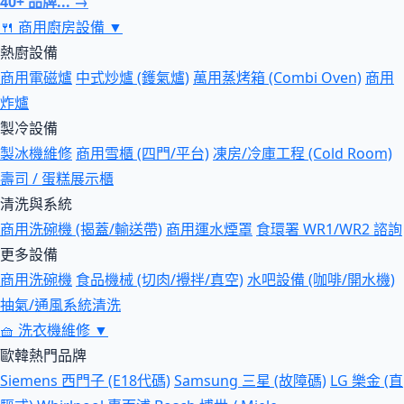
40+ 品牌... →
🍴
商用廚房設備
▼
熱廚設備
商用電磁爐
中式炒爐 (鑊氣爐)
萬用蒸烤箱 (Combi Oven)
商用
炸爐
製冷設備
製冰機維修
商用雪櫃 (四門/平台)
凍房/冷庫工程 (Cold Room)
壽司 / 蛋糕展示櫃
清洗與系統
商用洗碗機 (揭蓋/輸送帶)
商用運水煙罩
食環署 WR1/WR2 諮詢
更多設備
商用洗碗機
食品機械 (切肉/攪拌/真空)
水吧設備 (咖啡/開水機)
抽氣/通風系統清洗
🧺
洗衣機維修
▼
歐韓熱門品牌
Siemens 西門子 (E18代碼)
Samsung 三星 (故障碼)
LG 樂金 (直