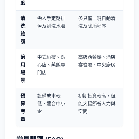
度
清
需人手定期排
多具備一鍵自動清
洗
污及刷洗水膽
洗及除垢程序
維
護
適
中式酒樓、點
高級西餐廳、酒店
用
心店、蒸飯專
宴會廳、中央廚房
場
門店
景
預
設備成本較
初期投資較高，但
算
低，適合中小
能大幅節省人力與
考
企
空間
量