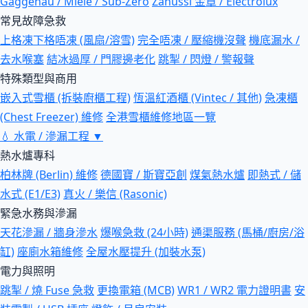
Gaggenau / Miele / Sub-Zero
Zanussi 金章 / Electrolux
常見故障急救
上格凍下格唔凍 (風扇/溶雪)
完全唔凍 / 壓縮機沒聲
機底漏水 /
去水喉塞
結冰過厚 / 門膠邊老化
跳掣 / 閃燈 / 警報聲
特殊類型與商用
嵌入式雪櫃 (拆裝廚櫃工程)
恆溫紅酒櫃 (Vintec / 其他)
急凍櫃
(Chest Freezer) 維修
全港雪櫃維修地區一覽
💧
水電 / 滲漏工程
▼
熱水爐專科
柏林牌 (Berlin) 維修
德國寶 / 斯寶亞創
煤氣熱水爐
即熱式 / 儲
水式 (E1/E3)
真火 / 樂信 (Rasonic)
緊急水務與滲漏
天花滲漏 / 牆身滲水
爆喉急救 (24小時)
通渠服務 (馬桶/廚房/浴
缸)
座廁水箱維修
全屋水壓提升 (加裝水泵)
電力與照明
跳掣 / 燒 Fuse 急救
更換電箱 (MCB)
WR1 / WR2 電力證明書
安