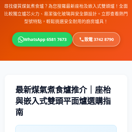
尋找優質煤氣煮食爐？為您搜羅最新座枱及嵌入式雙頭爐！全面
比較獨立爐芯火力、易潔強化玻璃與安全鎖設計。立即查看熱門
型號特點，輕鬆挑選安全耐用的廚房爐具！
WhatsApp 6581 7673
致電 3742 8790
最新煤氣煮食爐推介｜座枱
與嵌入式雙頭平面爐選購指
南