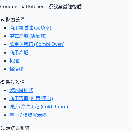
Commercial Kitchen - 餐飲業最強後盾
🔥 熱廚設備
商用電磁爐 (大功率)
中式炒爐 (鑊氣爐)
萬用蒸烤箱 (Combi Oven)
商用炸爐
扒爐
保溫櫃
🧊 製冷設備
製冰機維修
商用雪櫃 (四門/平台)
凍房/冷庫工程 (Cold Room)
壽司 / 蛋糕展示櫃
🚿 清洗與系統