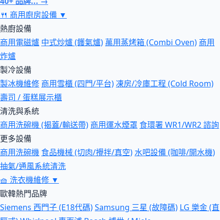
40+ 品牌... →
🍴
商用廚房設備
▼
熱廚設備
商用電磁爐
中式炒爐 (鑊氣爐)
萬用蒸烤箱 (Combi Oven)
商用
炸爐
製冷設備
製冰機維修
商用雪櫃 (四門/平台)
凍房/冷庫工程 (Cold Room)
壽司 / 蛋糕展示櫃
清洗與系統
商用洗碗機 (揭蓋/輸送帶)
商用運水煙罩
食環署 WR1/WR2 諮詢
更多設備
商用洗碗機
食品機械 (切肉/攪拌/真空)
水吧設備 (咖啡/開水機)
抽氣/通風系統清洗
🧺
洗衣機維修
▼
歐韓熱門品牌
Siemens 西門子 (E18代碼)
Samsung 三星 (故障碼)
LG 樂金 (直