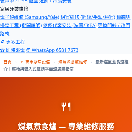
裝電掣 / USB 插座
燈飾 / 吊扇安裝
家居硬裝維修
電子鎖維修 (Samsung/Yale)
鋁窗維修 (窗鉸/手掣/驗窗)
鑽牆與
掛牆工程 (避開暗喉)
傢俬代客安裝 (淘寶/IKEA)
更換門鉸 / 趟門
路軌
🔎 更多工程
☎ 即時來電
💬 WhatsApp 6581 7673
首頁
›
🍴 商用廚房設備
›
煤氣煮食爐維修
›
最新煤氣煮食爐推
介｜座枱與嵌入式雙頭平面爐選購指南
🍴
煤氣煮食爐 — 專業維修服務