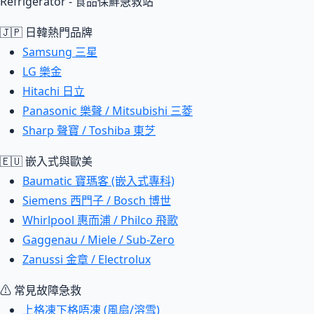
Refrigerator - 食品保鮮急救站
🇯🇵 日韓熱門品牌
Samsung 三星
LG 樂金
Hitachi 日立
Panasonic 樂聲 / Mitsubishi 三菱
Sharp 聲寶 / Toshiba 東芝
🇪🇺 嵌入式與歐美
Baumatic 寶瑪客 (嵌入式專科)
Siemens 西門子 / Bosch 博世
Whirlpool 惠而浦 / Philco 飛歌
Gaggenau / Miele / Sub-Zero
Zanussi 金章 / Electrolux
⚠ 常見故障急救
上格凍下格唔凍 (風扇/溶雪)