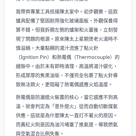
我帶齊專業工具抵達陳太家中。初步觀察，這款
爐具配備了堅固耐用強化玻璃面板，外觀保養得
算不錯。但我拆開左側的爐架和火蓋後，立刻發
現了問題的根源。原來陳太上星期煲老火湯時不
慎溢鍋，大量黏稠的湯汁流進了點火針
（Ignition Pin）和熱電偶（Thermocouple）的
縫隙中。由於未有即時清理，高溫將湯汁碳化，
形成厚厚的焦黑油垢，不僅完全包裹了點火針導
致無法跳火，更阻礙了熱電偶感應火焰溫度。
熱電偶是防漏熄火裝置的核心，當它感應不到高
溫，就會判定為「意外熄火」從而自動切斷煤氣
供應，這就是為什麼陳太一直打不著火的原因。
而黃紅火則是因為油污堵塞了進氣道，導致燃氣
與空氣混合比例失衡。