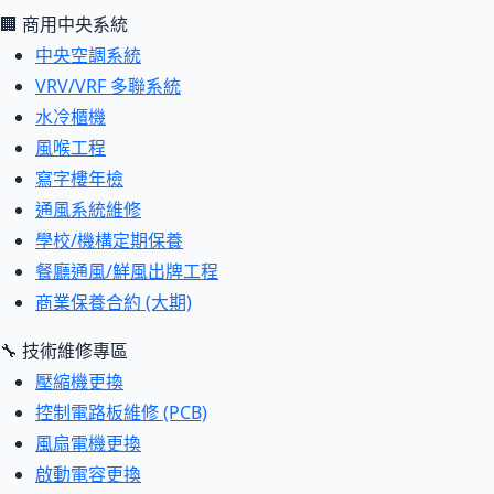
🏢 商用中央系統
中央空調系統
VRV/VRF 多聯系統
水冷櫃機
風喉工程
寫字樓年檢
通風系統維修
學校/機構定期保養
餐廳通風/鮮風出牌工程
商業保養合約 (大期)
🔧 技術維修專區
壓縮機更換
控制電路板維修 (PCB)
風扇電機更換
啟動電容更換