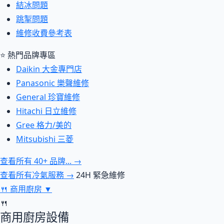
結冰問題
跳掣問題
維修收費參考表
⭐ 熱門品牌專區
Daikin 大金專門店
Panasonic 樂聲維修
General 珍寶維修
Hitachi 日立維修
Gree 格力/美的
Mitsubishi 三菱
查看所有 40+ 品牌... →
查看所有冷氣服務 →
24H 緊急維修
🍴
商用廚房
▼
🍴
商用廚房設備