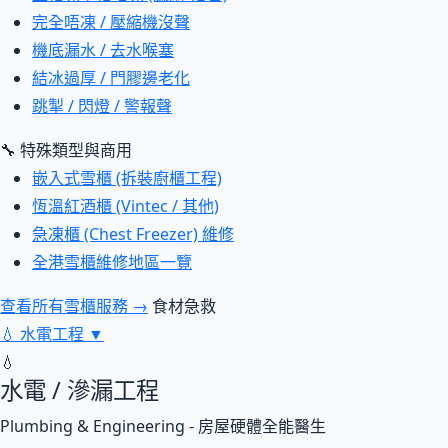
完全唔凍 / 壓縮機沒聲
機底漏水 / 去水喉塞
結冰過厚 / 門膠邊老化
跳掣 / 閃燈 / 警報聲
🔧 特殊類型與商用
嵌入式雪櫃 (拆裝廚櫃工程)
恆溫紅酒櫃 (Vintec / 其他)
急凍櫃 (Chest Freezer) 維修
全港雪櫃維修地區一覽
查看所有雪櫃服務 →
食材急救
💧
水電工程
▼
💧
水電 / 滲漏工程
Plumbing & Engineering - 房屋硬體全能醫生