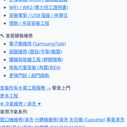
WR1 / WR2 (電力完工證明書)
安裝電掣 / USB 插座 / 拖電位
燈飾 / 吊扇安裝工程
🔨 家居硬裝維修
電子鎖維修 (Samsung/Yale)
鋁窗維修 (窗鉸/手掣/驗窗)
鑽牆與掛牆工程 (避開暗喉)
傢俬代客安裝 (淘寶/IKEA)
更換門鉸 / 趟門路軌
查看所有水電工程服務 →
緊急上門
更多工程
❄
冷氣維修 / 清洗
▼
家用冷氣系列
窗口機維修/清洗
分體機維修/清洗
天花機 (Cassette)
專業清洗