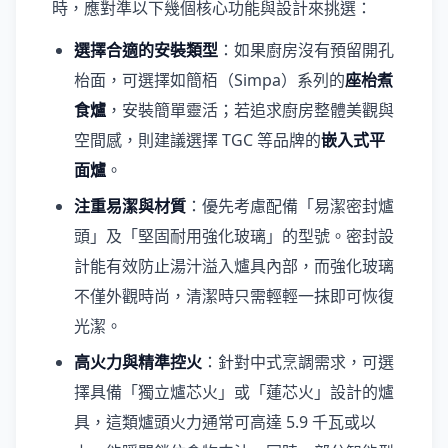
時，應對準以下幾個核心功能與設計來挑選：
選擇合適的安裝類型
：如果廚房沒有預留開孔
枱面，可選擇如簡栢（Simpa）系列的
座枱煮
食爐
，安裝簡單靈活；若追求廚房整體美觀與
空間感，則建議選擇 TGC 等品牌的
嵌入式平
面爐
。
注重易潔與材質
：優先考慮配備「易潔密封爐
頭」及「堅固耐用強化玻璃」的型號。密封設
計能有效防止湯汁溢入爐具內部，而強化玻璃
不僅外觀時尚，清潔時只需輕輕一抹即可恢復
光潔。
高火力與精準控火
：針對中式烹調需求，可選
擇具備「獨立爐芯火」或「蓮芯火」設計的爐
具，這類爐頭火力通常可高達 5.9 千瓦或以