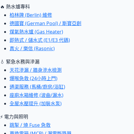
🔥 熱水爐專科
柏林牌 (Berlin) 維修
德國寶 (German Pool) / 斯寶亞創
煤氣熱水爐 (Gas Heater)
即熱式 / 儲水式 (E1/E3 代碼)
真火 / 樂信 (Rasonic)
💧 緊急水務與滲漏
天花滲漏 / 牆身滲水檢測
爆喉急救 (24小時上門)
通渠服務 (馬桶/廚房/浴缸)
座廁水箱維修 (波曲/漏水)
全屋水壓提升 (加裝水泵)
⚡ 電力與照明
跳掣 / 燒 Fuse 急救
更換電箱 (MCB) / 漏電斷路器