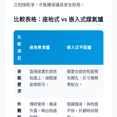
立刻抹乾淨，才能確保爐具安全耐用。
比較表格：座枱式 vs 嵌入式煤氣爐
比
較
座枱煮食爐
嵌入式平面爐
項
目
安
直接放置於廚房
需要在廚房枱面預
裝
枱面上，接駁煤
先開孔，尺寸需精
要
氣喉即可。
準配合。
求
外
傳統實用，機身
隱藏機身，與枱面
觀
外露，略佔枱面
平排，外觀時尚簡