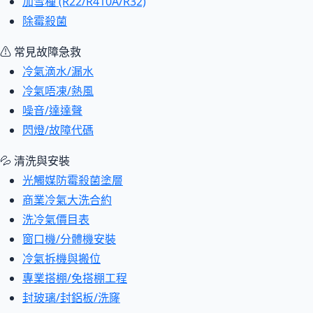
加雪種 (R22/R410A/R32)
除霉殺菌
⚠ 常見故障急救
冷氣滴水/漏水
冷氣唔凍/熱風
噪音/達達聲
閃燈/故障代碼
💦 清洗與安裝
光觸媒防霉殺菌塗層
商業冷氣大洗合約
洗冷氣價目表
窗口機/分體機安裝
冷氣拆機與搬位
專業搭棚/免搭棚工程
封玻璃/封鋁板/洗窿