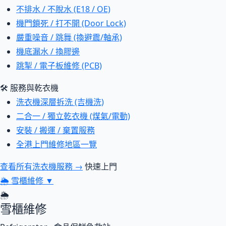
不排水 / 不脫水 (E18 / OE)
機門鎖死 / 打不開 (Door Lock)
嚴重噪音 / 跳舞 (換避震/軸承)
機底漏水 / 換膠邊
跳掣 / 電子板維修 (PCB)
🛠 服務與乾衣機
洗衣機深層拆洗 (吉機洗)
二合一 / 獨立乾衣機 (煤氣/電動)
安裝 / 搬運 / 棄置服務
全港上門維修地區一覽
查看所有洗衣機服務 →
快速上門
🌦
雪櫃維修
▼
🌦
雪櫃維修