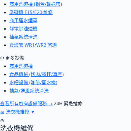
商用洗碗機 (揭蓋/輸送帶)
洗碗機 E15/E20 維修
商用運水煙罩
靜電除油煙機
抽氣系統清洗
食環署 WR1/WR2 諮詢
⚙ 更多設備
商用洗碗機
食品機械 (切肉/攪拌/真空)
水吧設備 (咖啡/開水機)
抽氣/通風系統清洗
查看所有廚房設備服務 →
24H 緊急搶修
🧺
洗衣機維修
▼
🧺
洗衣機維修