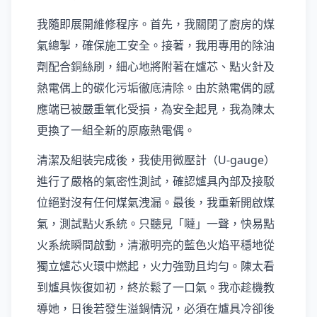
我隨即展開維修程序。首先，我關閉了廚房的煤
氣總掣，確保施工安全。接著，我用專用的除油
劑配合銅絲刷，細心地將附著在爐芯、點火針及
熱電偶上的碳化污垢徹底清除。由於熱電偶的感
應端已被嚴重氧化受損，為安全起見，我為陳太
更換了一組全新的原廠熱電偶。
清潔及組裝完成後，我使用微壓計（U-gauge）
進行了嚴格的氣密性測試，確認爐具內部及接駁
位絕對沒有任何煤氣洩漏。最後，我重新開啟煤
氣，測試點火系統。只聽見「噠」一聲，快易點
火系統瞬間啟動，清澈明亮的藍色火焰平穩地從
獨立爐芯火環中燃起，火力強勁且均勻。陳太看
到爐具恢復如初，終於鬆了一口氣。我亦趁機教
導她，日後若發生溢鍋情況，必須在爐具冷卻後