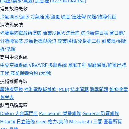
(高壓/藥水/蒸氣)
加雪種 (R22/R410A/R32)
常見故障急救
冷氣滴水/漏水
冷氣唔凍/熱風
噪音/達達聲
閃燈/故障代碼
清洗與安裝
光觸媒防霉殺菌塗層
商業冷氣大洗合約
洗冷氣價目表
窗口機/
分體機安裝
冷氣拆機與搬位
專業搭棚/免搭棚工程
封玻璃/封鋁
板/洗窿
商用中央系統
中央空調系統
VRV/VRF 多聯系統
風喉工程
餐廳通風/鮮風出牌
工程
商業保養合約 (大期)
技術維修專區
壓縮機更換
控制電路板維修 (PCB)
結冰問題
跳掣問題
維修收費
參考表
熱門品牌專區
Daikin 大金專門店
Panasonic 樂聲維修
General 珍寶維修
Hitachi 日立維修
Gree 格力/美的
Mitsubishi 三菱
查看所有