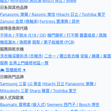
驅式)
Whirlpool 惠而浦
Bosch 博世 / Miele
日系與其他品牌
Panasonic 樂聲 / Rasonic 樂信
Hitachi 日立 / Toshiba 東芝
Zanussi 金章 (換軸承)
Fortress 豐澤牌 / 其他
故障急救與代碼
不排水 / 不脫水 (E18 / OE)
機門鎖死 / 打不開
嚴重噪音 / 跳舞
機底漏水 / 換膠邊
跳掣 / 電子板維修 (PCB)
服務與乾衣機
洗衣機深層拆洗 (吉機洗)
二合一 / 獨立乾衣機
安裝 / 搬運 / 棄置
服務
全港上門維修地區一覽
🌦
雪櫃維修
▼
日韓熱門品牌
Samsung 三星
LG 樂金
Hitachi 日立
Panasonic 樂聲 /
Mitsubishi 三菱
Sharp 聲寶 / Toshiba 東芝
嵌入式與歐美
Baumatic 寶瑪客 (嵌入式)
Siemens 西門子 / Bosch 博世