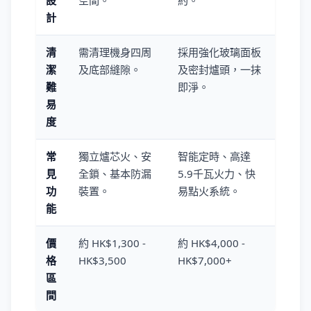
設
空間。
約。
計
清
需清理機身四周
採用強化玻璃面板
潔
及底部縫隙。
及密封爐頭，一抹
難
即淨。
易
度
常
獨立爐芯火、安
智能定時、高達
見
全鎖、基本防漏
5.9千瓦火力、快
功
裝置。
易點火系統。
能
價
約 HK$1,300 -
約 HK$4,000 -
格
HK$3,500
HK$7,000+
區
間