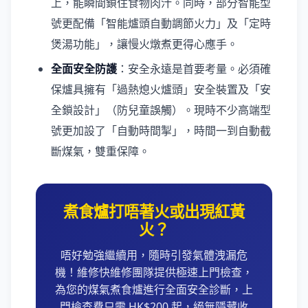
上，能瞬間鎖住食物肉汁。同時，部分智能型
號更配備「智能爐頭自動調節火力」及「定時
煲湯功能」，讓慢火燉煮更得心應手。
全面安全防護
：安全永遠是首要考量。必須確
保爐具擁有「過熱熄火爐頭」安全裝置及「安
全鎖設計」（防兒童誤觸）。現時不少高端型
號更加設了「自動時間掣」，時間一到自動截
斷煤氣，雙重保障。
煮食爐打唔著火或出現紅黃
火？
唔好勉強繼續用，隨時引發氣體洩漏危
機！維修快維修團隊提供極速上門檢查，
為您的煤氣煮食爐進行全面安全診斷，上
門檢查費只需 HK$200 起，絕無隱藏收