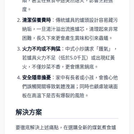
順，甚至在煮食中途突然熄火，影響烹飪進
度。
清潔保養費時
：傳統爐具的爐頭設計容易藏污
納垢，一旦湯汁溢出流進爐芯，清理起來非常
困難，長久下來更會產生異味和引來蟲蟻。
火力不均或不夠猛
：中式小炒講求「鑊氣」，
若爐具火力不足（低於5.0千瓦）或出現紅黃
火，不僅炒菜不香，更會燻黑鍋底。
安全隱患擔憂
：家中有長者或小孩，會擔心他
們誤觸開關導致氣體洩漏；同時也顧慮玻璃面
板在高溫下是否有爆裂的風險。
解決方案
要徹底解決上述痛點，在選購全新的煤氣煮食爐