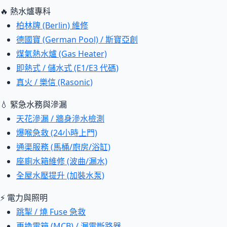
🔥 熱水爐專科
柏林牌 (Berlin) 維修
德國寶 (German Pool) / 斯寶亞創
煤氣熱水爐 (Gas Heater)
即熱式 / 儲水式 (E1/E3 代碼)
真火 / 樂信 (Rasonic)
💧 緊急水務與滲漏
天花滲漏 / 牆身滲水檢測
爆喉急救 (24小時上門)
通渠服務 (馬桶/廚房/浴缸)
座廁水箱維修 (波曲/漏水)
全屋水壓提升 (加裝水泵)
⚡ 電力與照明
跳掣 / 燒 Fuse 急救
更換電箱 (MCB) / 漏電斷路器