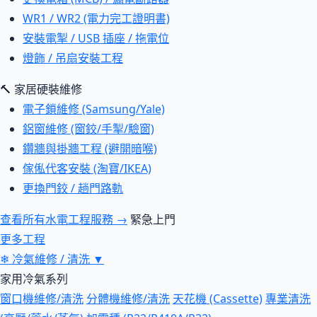
WR1 / WR2 (電力完工證明書)
安裝電掣 / USB 插座 / 拖電位
燈飾 / 吊扇安裝工程
🔨 家居硬裝維修
電子鎖維修 (Samsung/Yale)
鋁窗維修 (窗鉸/手掣/驗窗)
鑽牆與掛牆工程 (避開暗喉)
傢俬代客安裝 (淘寶/IKEA)
更換門鉸 / 趟門路軌
查看所有水電工程服務 →
緊急上門
更多工程
❄
冷氣維修 / 清洗
▼
家用冷氣系列
窗口機維修/清洗
分體機維修/清洗
天花機 (Cassette)
專業清洗