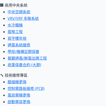
🏢 商用中央系統
中央空調系統
VRV/VRF 多聯系統
水冷櫃機
風喉工程
寫字樓年檢
通風系統維修
學校/機構定期保養
餐廳通風/鮮風出牌工程
商業保養合約 (大期)
🔧 技術維修專區
壓縮機更換
控制電路板維修 (PCB)
風扇電機更換
啟動電容更換