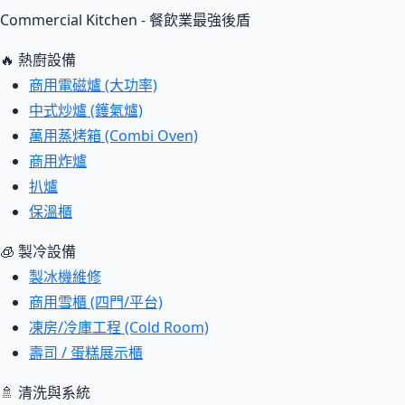
Commercial Kitchen - 餐飲業最強後盾
🔥 熱廚設備
商用電磁爐 (大功率)
中式炒爐 (鑊氣爐)
萬用蒸烤箱 (Combi Oven)
商用炸爐
扒爐
保溫櫃
🧊 製冷設備
製冰機維修
商用雪櫃 (四門/平台)
凍房/冷庫工程 (Cold Room)
壽司 / 蛋糕展示櫃
🚿 清洗與系統