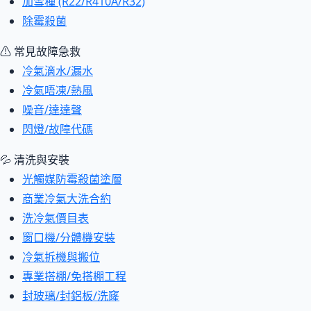
加雪種 (R22/R410A/R32)
除霉殺菌
⚠ 常見故障急救
冷氣滴水/漏水
冷氣唔凍/熱風
噪音/達達聲
閃燈/故障代碼
💦 清洗與安裝
光觸媒防霉殺菌塗層
商業冷氣大洗合約
洗冷氣價目表
窗口機/分體機安裝
冷氣拆機與搬位
專業搭棚/免搭棚工程
封玻璃/封鋁板/洗窿