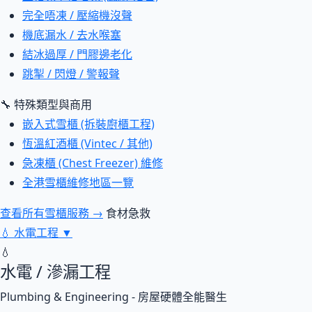
完全唔凍 / 壓縮機沒聲
機底漏水 / 去水喉塞
結冰過厚 / 門膠邊老化
跳掣 / 閃燈 / 警報聲
🔧 特殊類型與商用
嵌入式雪櫃 (拆裝廚櫃工程)
恆溫紅酒櫃 (Vintec / 其他)
急凍櫃 (Chest Freezer) 維修
全港雪櫃維修地區一覽
查看所有雪櫃服務 →
食材急救
💧
水電工程
▼
💧
水電 / 滲漏工程
Plumbing & Engineering - 房屋硬體全能醫生