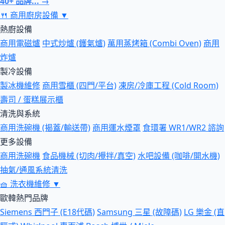
40+ 品牌... →
🍴
商用廚房設備
▼
熱廚設備
商用電磁爐
中式炒爐 (鑊氣爐)
萬用蒸烤箱 (Combi Oven)
商用
炸爐
製冷設備
製冰機維修
商用雪櫃 (四門/平台)
凍房/冷庫工程 (Cold Room)
壽司 / 蛋糕展示櫃
清洗與系統
商用洗碗機 (揭蓋/輸送帶)
商用運水煙罩
食環署 WR1/WR2 諮詢
更多設備
商用洗碗機
食品機械 (切肉/攪拌/真空)
水吧設備 (咖啡/開水機)
抽氣/通風系統清洗
🧺
洗衣機維修
▼
歐韓熱門品牌
Siemens 西門子 (E18代碼)
Samsung 三星 (故障碼)
LG 樂金 (直