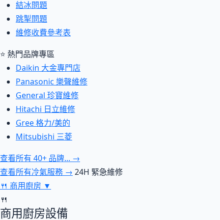
結冰問題
跳掣問題
維修收費參考表
⭐ 熱門品牌專區
Daikin 大金專門店
Panasonic 樂聲維修
General 珍寶維修
Hitachi 日立維修
Gree 格力/美的
Mitsubishi 三菱
查看所有 40+ 品牌... →
查看所有冷氣服務 →
24H 緊急維修
🍴
商用廚房
▼
🍴
商用廚房設備