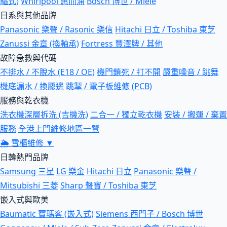
驅式)
Whirlpool 惠而浦
Bosch 博世 / Miele
日系與其他品牌
Panasonic 樂聲 / Rasonic 樂信
Hitachi 日立 / Toshiba 東芝
Zanussi 金章 (換軸承)
Fortress 豐澤牌 / 其他
故障急救與代碼
不排水 / 不脫水 (E18 / OE)
機門鎖死 / 打不開
嚴重噪音 / 跳舞
機底漏水 / 換膠邊
跳掣 / 電子板維修 (PCB)
服務與乾衣機
洗衣機深層拆洗 (吉機洗)
二合一 / 獨立乾衣機
安裝 / 搬運 / 棄置
服務
全港上門維修地區一覽
🌦
雪櫃維修
▼
日韓熱門品牌
Samsung 三星
LG 樂金
Hitachi 日立
Panasonic 樂聲 /
Mitsubishi 三菱
Sharp 聲寶 / Toshiba 東芝
嵌入式與歐美
Baumatic 寶瑪客 (嵌入式)
Siemens 西門子 / Bosch 博世