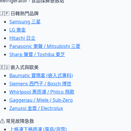
Refrigerator - 食品保鮮急救站
🇯🇵 日韓熱門品牌
Samsung 三星
LG 樂金
Hitachi 日立
Panasonic 樂聲 / Mitsubishi 三菱
Sharp 聲寶 / Toshiba 東芝
🇪🇺 嵌入式與歐美
Baumatic 寶瑪客 (嵌入式專科)
Siemens 西門子 / Bosch 博世
Whirlpool 惠而浦 / Philco 飛歌
Gaggenau / Miele / Sub-Zero
Zanussi 金章 / Electrolux
⚠ 常見故障急救
上格凍下格唔凍 (風扇/溶雪)