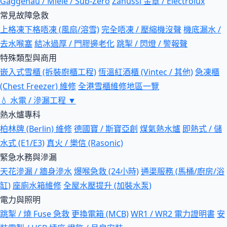
Gaggenau / Miele / Sub-Zero
Zanussi 金章 / Electrolux
常見故障急救
上格凍下格唔凍 (風扇/溶雪)
完全唔凍 / 壓縮機沒聲
機底漏水 /
去水喉塞
結冰過厚 / 門膠邊老化
跳掣 / 閃燈 / 警報聲
特殊類型與商用
嵌入式雪櫃 (拆裝廚櫃工程)
恆溫紅酒櫃 (Vintec / 其他)
急凍櫃
(Chest Freezer) 維修
全港雪櫃維修地區一覽
💧
水電 / 滲漏工程
▼
熱水爐專科
柏林牌 (Berlin) 維修
德國寶 / 斯寶亞創
煤氣熱水爐
即熱式 / 儲
水式 (E1/E3)
真火 / 樂信 (Rasonic)
緊急水務與滲漏
天花滲漏 / 牆身滲水
爆喉急救 (24小時)
通渠服務 (馬桶/廚房/浴
缸)
座廁水箱維修
全屋水壓提升 (加裝水泵)
電力與照明
跳掣 / 燒 Fuse 急救
更換電箱 (MCB)
WR1 / WR2 電力證明書
安