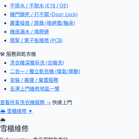
不排水 / 不脫水 (E18 / OE)
機門鎖死 / 打不開 (Door Lock)
嚴重噪音 / 跳舞 (換避震/軸承)
機底漏水 / 換膠邊
跳掣 / 電子板維修 (PCB)
🛠 服務與乾衣機
洗衣機深層拆洗 (吉機洗)
二合一 / 獨立乾衣機 (煤氣/電動)
安裝 / 搬運 / 棄置服務
全港上門維修地區一覽
查看所有洗衣機服務 →
快速上門
🌦
雪櫃維修
▼
🌦
雪櫃維修