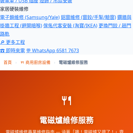
裝電掣 / USB 插座
燈飾 / 吊扇安裝
家居硬裝維修
電子鎖維修 (Samsung/Yale)
鋁窗維修 (窗鉸/手掣/驗窗)
鑽牆與
掛牆工程 (避開暗喉)
傢俬代客安裝 (淘寶/IKEA)
更換門鉸 / 趟門
路軌
🔎 更多工程
☎ 即時來電
💬 WhatsApp 6581 7673
首頁
›
🍴 商用廚房設備
›
電磁爐維修服務
🍴
電磁爐維修服務
電磁爐維修專業維修指南 — 涵蓋「噢！電磁爐又壞了！」齊…