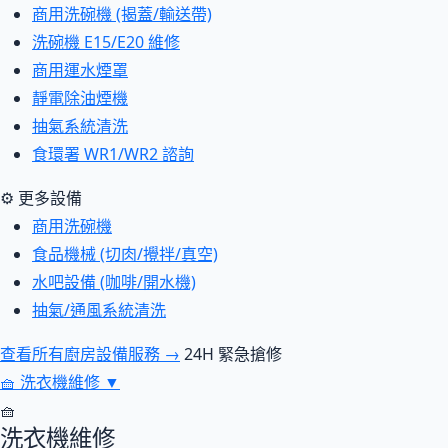
商用洗碗機 (揭蓋/輸送帶)
洗碗機 E15/E20 維修
商用運水煙罩
靜電除油煙機
抽氣系統清洗
食環署 WR1/WR2 諮詢
⚙ 更多設備
商用洗碗機
食品機械 (切肉/攪拌/真空)
水吧設備 (咖啡/開水機)
抽氣/通風系統清洗
查看所有廚房設備服務 →
24H 緊急搶修
🧺
洗衣機維修
▼
🧺
洗衣機維修