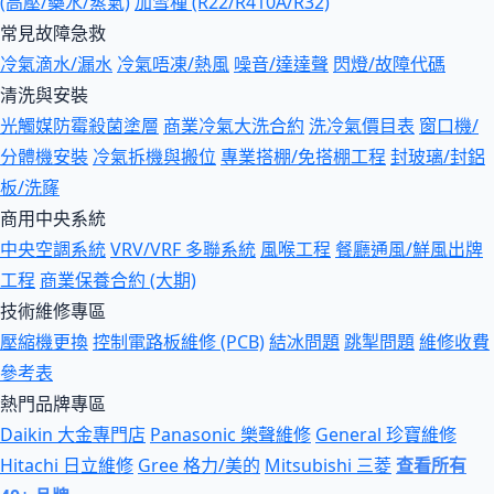
(高壓/藥水/蒸氣)
加雪種 (R22/R410A/R32)
常見故障急救
冷氣滴水/漏水
冷氣唔凍/熱風
噪音/達達聲
閃燈/故障代碼
清洗與安裝
光觸媒防霉殺菌塗層
商業冷氣大洗合約
洗冷氣價目表
窗口機/
分體機安裝
冷氣拆機與搬位
專業搭棚/免搭棚工程
封玻璃/封鋁
板/洗窿
商用中央系統
中央空調系統
VRV/VRF 多聯系統
風喉工程
餐廳通風/鮮風出牌
工程
商業保養合約 (大期)
技術維修專區
壓縮機更換
控制電路板維修 (PCB)
結冰問題
跳掣問題
維修收費
參考表
熱門品牌專區
Daikin 大金專門店
Panasonic 樂聲維修
General 珍寶維修
Hitachi 日立維修
Gree 格力/美的
Mitsubishi 三菱
查看所有