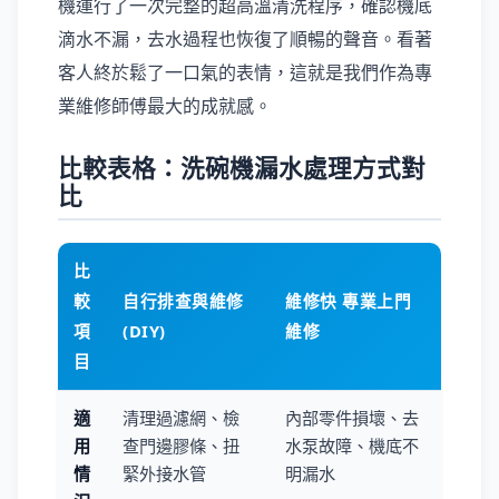
機運行了一次完整的超高溫清洗程序，確認機底
滴水不漏，去水過程也恢復了順暢的聲音。看著
客人終於鬆了一口氣的表情，這就是我們作為專
業維修師傅最大的成就感。
比較表格：洗碗機漏水處理方式對
比
比
較
自行排查與維修
維修快 專業上門
項
(DIY)
維修
目
適
清理過濾網、檢
內部零件損壞、去
用
查門邊膠條、扭
水泵故障、機底不
情
緊外接水管
明漏水