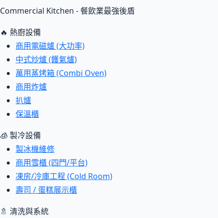
Commercial Kitchen - 餐飲業最強後盾
🔥 熱廚設備
商用電磁爐 (大功率)
中式炒爐 (鑊氣爐)
萬用蒸烤箱 (Combi Oven)
商用炸爐
扒爐
保溫櫃
🧊 製冷設備
製冰機維修
商用雪櫃 (四門/平台)
凍房/冷庫工程 (Cold Room)
壽司 / 蛋糕展示櫃
🚿 清洗與系統