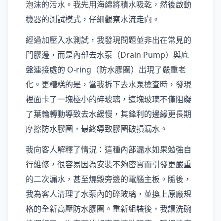
泡沫的污水。我先用海綿將積水吸乾，然後啟動
機器的測試模式，仔細觀察水流走向。
經過加壓入水測試，我發現問題並非出在常見的
門膠邊，而是內部去水泵（Drain Pump）與底
盤連接處的 O-ring（防水膠圈）出現了嚴重老
化。更糟糕的是，當我拆下去水泵檢查時，發現
裡面卡了一塊極小的碎玻璃，這塊玻璃不僅阻礙
了葉輪轉動導致去水緩慢，其鋒利的邊緣更長期
摩擦防水膠圈，最終導致膠圈破損漏水。
我向客人解釋了情況：這種內部漏水如果勉強自
行維修，很容易因為安裝不夠密實而引發更嚴重
的二次漏水，甚至燒毀旁邊的電腦主板。隨後，
我為客人清理了水泵內的碎玻璃，並換上原廠規
格的全新高壓防水膠圈。重新組裝後，我讓洗碗