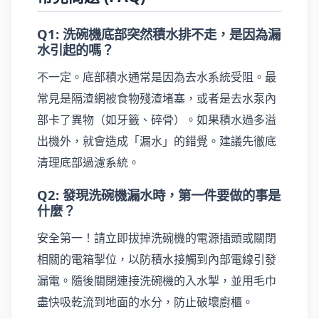
Q1: 洗碗機底部突然積水排不走，是因為漏
水引起的嗎？
不一定。底部積水通常是因為去水系統受阻。最
常見是隔渣網被食物殘渣堵塞，或者是去水泵內
部卡了異物（如牙籤、碎骨）。如果積水過多溢
出機外，就會造成「漏水」的錯覺。建議先徹底
清理底部過濾系統。
Q2: 發現洗碗機漏水時，第一件要做的事是
什麼？
安全第一！請立即拔掉洗碗機的電源插頭或關閉
相關的電箱掣位，以防積水接觸到內部電線引發
漏電。隨後關閉連接洗碗機的入水掣，並用毛巾
盡快吸乾流到地面的水分，防止破壞廚櫃。