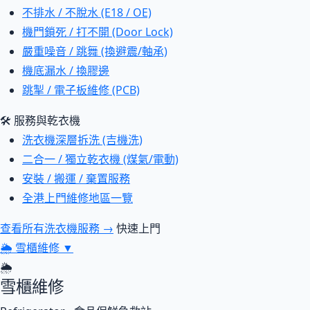
不排水 / 不脫水 (E18 / OE)
機門鎖死 / 打不開 (Door Lock)
嚴重噪音 / 跳舞 (換避震/軸承)
機底漏水 / 換膠邊
跳掣 / 電子板維修 (PCB)
🛠 服務與乾衣機
洗衣機深層拆洗 (吉機洗)
二合一 / 獨立乾衣機 (煤氣/電動)
安裝 / 搬運 / 棄置服務
全港上門維修地區一覽
查看所有洗衣機服務 →
快速上門
🌦
雪櫃維修
▼
🌦
雪櫃維修