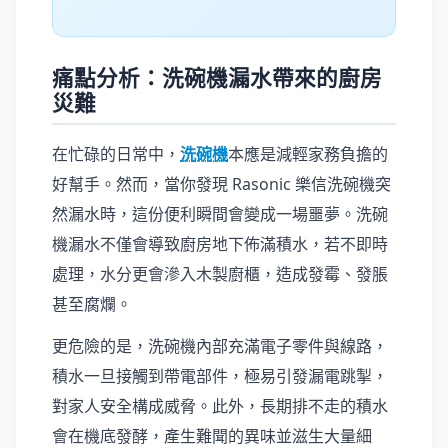
痛點分析：洗碗機漏水帶來的廚房
災難
在忙碌的日常中，
洗碗機
本應是減輕家務負擔的
好幫手。然而，當你發現 Rasonic 樂信洗碗機突
然漏水時，這份便利瞬間會變成一場噩夢。洗碗
機漏水不僅會導致廚房地下佈滿積水，若不即時
處理，水分更會滲入木製廚櫃，造成發霉、發脹
甚至腐爛。
更危險的是，洗碗機內部充滿電子零件與線路，
積水一旦接觸到帶電部件，極易引發漏電跳掣，
對家人安全構成威脅。此外，長期排不走的積水
會在機底發酵，產生難聞的異味並滋生大量細