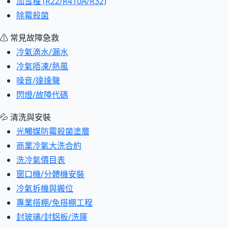
加雪種 (R22/R410A/R32)
除霉殺菌
⚠ 常見故障急救
冷氣滴水/漏水
冷氣唔凍/熱風
噪音/達達聲
閃燈/故障代碼
💦 清洗與安裝
光觸媒防霉殺菌塗層
商業冷氣大洗合約
洗冷氣價目表
窗口機/分體機安裝
冷氣拆機與搬位
專業搭棚/免搭棚工程
封玻璃/封鋁板/洗窿