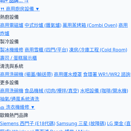
40+ 品牌... →
🍴
商用廚房設備
▼
熱廚設備
商用電磁爐
中式炒爐 (鑊氣爐)
萬用蒸烤箱 (Combi Oven)
商用
炸爐
製冷設備
製冰機維修
商用雪櫃 (四門/平台)
凍房/冷庫工程 (Cold Room)
壽司 / 蛋糕展示櫃
清洗與系統
商用洗碗機 (揭蓋/輸送帶)
商用運水煙罩
食環署 WR1/WR2 諮詢
更多設備
商用洗碗機
食品機械 (切肉/攪拌/真空)
水吧設備 (咖啡/開水機)
抽氣/通風系統清洗
🧺
洗衣機維修
▼
歐韓熱門品牌
Siemens 西門子 (E18代碼)
Samsung 三星 (故障碼)
LG 樂金 (直