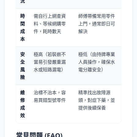
況
時
需自行上網查資
師傅帶備常用零件
間
料、等候網購零
上門，通常即日可
成
件，耗時數天
解決
本
安
極高（若裝嵌不
極低（由持牌專業
全
當易引發嚴重漏
人員操作，確保水
風
水或短路漏電）
電分離安全）
險
維
治標不治本，容
精準找出故障源
修
易買錯型號零件
頭，對症下藥，並
成
提供後續保養
效
常見問題 (FAQ)