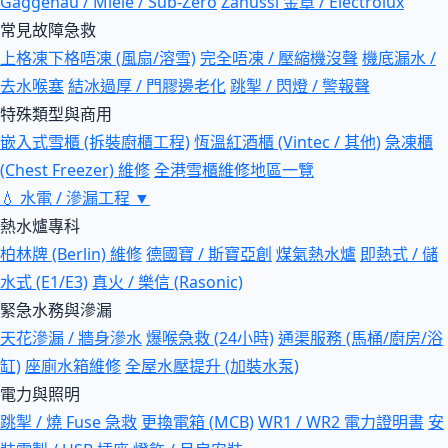
Gaggenau / Miele / Sub-Zero
Zanussi 金章 / Electrolux
常見故障急救
上格凍下格唔凍 (風扇/溶雪)
完全唔凍 / 壓縮機沒聲
機底漏水 /
去水喉塞
結冰過厚 / 門膠邊老化
跳掣 / 閃燈 / 警報聲
特殊類型與商用
嵌入式雪櫃 (拆裝廚櫃工程)
恆溫紅酒櫃 (Vintec / 其他)
急凍櫃
(Chest Freezer) 維修
全港雪櫃維修地區一覽
💧
水電 / 滲漏工程
▼
熱水爐專科
柏林牌 (Berlin) 維修
德國寶 / 斯寶亞創
煤氣熱水爐
即熱式 / 儲
水式 (E1/E3)
真火 / 樂信 (Rasonic)
緊急水務與滲漏
天花滲漏 / 牆身滲水
爆喉急救 (24小時)
通渠服務 (馬桶/廚房/浴
缸)
座廁水箱維修
全屋水壓提升 (加裝水泵)
電力與照明
跳掣 / 燒 Fuse 急救
更換電箱 (MCB)
WR1 / WR2 電力證明書
安