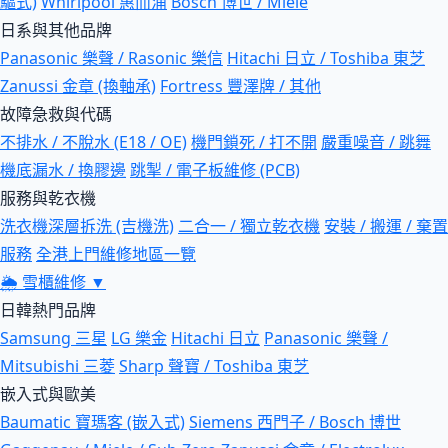
驅式)
Whirlpool 惠而浦
Bosch 博世 / Miele
日系與其他品牌
Panasonic 樂聲 / Rasonic 樂信
Hitachi 日立 / Toshiba 東芝
Zanussi 金章 (換軸承)
Fortress 豐澤牌 / 其他
故障急救與代碼
不排水 / 不脫水 (E18 / OE)
機門鎖死 / 打不開
嚴重噪音 / 跳舞
機底漏水 / 換膠邊
跳掣 / 電子板維修 (PCB)
服務與乾衣機
洗衣機深層拆洗 (吉機洗)
二合一 / 獨立乾衣機
安裝 / 搬運 / 棄置
服務
全港上門維修地區一覽
🌦
雪櫃維修
▼
日韓熱門品牌
Samsung 三星
LG 樂金
Hitachi 日立
Panasonic 樂聲 /
Mitsubishi 三菱
Sharp 聲寶 / Toshiba 東芝
嵌入式與歐美
Baumatic 寶瑪客 (嵌入式)
Siemens 西門子 / Bosch 博世