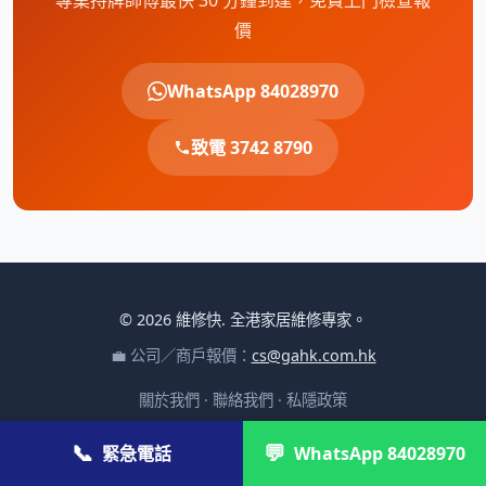
專業持牌師傅最快 30 分鐘到達，免費上門檢查報
價
WhatsApp 84028970
致電 3742 8790
© 2026 維修快. 全港家居維修專家。
💼 公司／商戶報價：
cs@gahk.com.hk
關於我們
·
聯絡我們
·
私隱政策
📞
💬
緊急電話
WhatsApp 84028970
觀看 400+ 部家電維修解說與保養教學