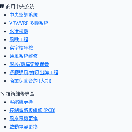
🏢 商用中央系統
中央空調系統
VRV/VRF 多聯系統
水冷櫃機
風喉工程
寫字樓年檢
通風系統維修
學校/機構定期保養
餐廳通風/鮮風出牌工程
商業保養合約 (大期)
🔧 技術維修專區
壓縮機更換
控制電路板維修 (PCB)
風扇電機更換
啟動電容更換