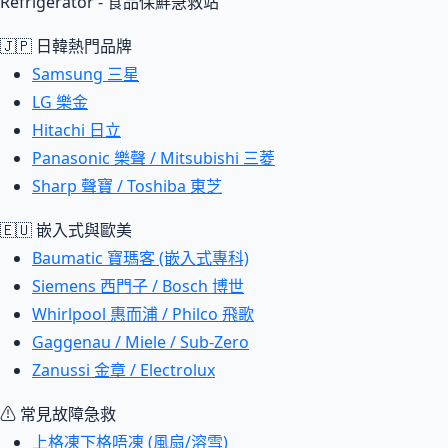
Refrigerator - 食品保鮮急救站
🇯🇵 日韓熱門品牌
Samsung 三星
LG 樂金
Hitachi 日立
Panasonic 樂聲 / Mitsubishi 三菱
Sharp 聲寶 / Toshiba 東芝
🇪🇺 嵌入式與歐美
Baumatic 寶瑪客 (嵌入式專科)
Siemens 西門子 / Bosch 博世
Whirlpool 惠而浦 / Philco 飛歌
Gaggenau / Miele / Sub-Zero
Zanussi 金章 / Electrolux
⚠ 常見故障急救
上格凍下格唔凍 (風扇/溶雪)