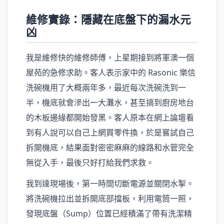
維修實錄：隱藏在底盤下的漏水元
凶
我是維修快的維修師傅，上星期接到將軍澳一個
屋苑的急修求助。客人表示家中的 Rasonic 樂信
洗碗機用了大概兩年多，最近每次洗碗洗到一
半，機底就會滲出一大灘水，甚至搞到廚房地台
的木板邊緣都開始發黑。客人原本在網上論壇看
到有人說可以自己上網買零件換，於是嘗試自己
拆開機底，結果面對密密麻麻的線路和水管完全
無從入手，最後只好打給我們求救。
我到達現場後，第一時間切斷電源並關閉水掣。
將洗碗機拉出並拆開底部擋板，利用電筒一照，
發現底盤（Sump）位置已經積滿了帶有洗潔精