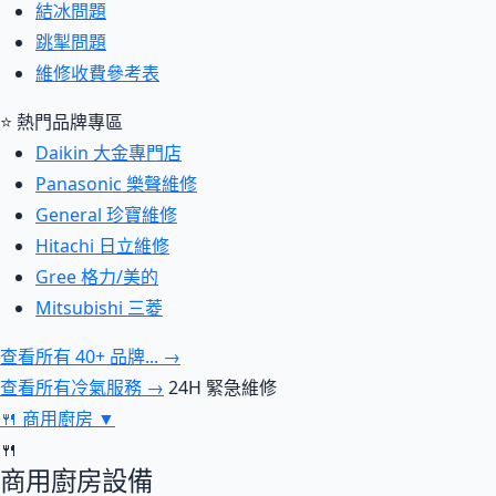
結冰問題
跳掣問題
維修收費參考表
⭐ 熱門品牌專區
Daikin 大金專門店
Panasonic 樂聲維修
General 珍寶維修
Hitachi 日立維修
Gree 格力/美的
Mitsubishi 三菱
查看所有 40+ 品牌... →
查看所有冷氣服務 →
24H 緊急維修
🍴
商用廚房
▼
🍴
商用廚房設備