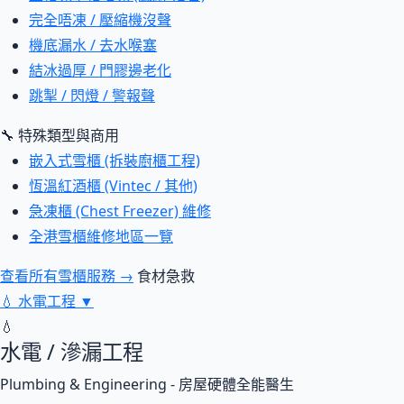
完全唔凍 / 壓縮機沒聲
機底漏水 / 去水喉塞
結冰過厚 / 門膠邊老化
跳掣 / 閃燈 / 警報聲
🔧 特殊類型與商用
嵌入式雪櫃 (拆裝廚櫃工程)
恆溫紅酒櫃 (Vintec / 其他)
急凍櫃 (Chest Freezer) 維修
全港雪櫃維修地區一覽
查看所有雪櫃服務 →
食材急救
💧
水電工程
▼
💧
水電 / 滲漏工程
Plumbing & Engineering - 房屋硬體全能醫生