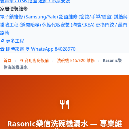
裝電掣 / USB 插座
燈飾 / 吊扇安裝
家居硬裝維修
電子鎖維修 (Samsung/Yale)
鋁窗維修 (窗鉸/手掣/驗窗)
鑽牆與
掛牆工程 (避開暗喉)
傢俬代客安裝 (淘寶/IKEA)
更換門鉸 / 趟門
路軌
🔎 更多工程
☎ 即時來電
💬 WhatsApp 84028970
首頁
›
🍴 商用廚房設備
›
洗碗機 E15/E20 維修
›
Rasonic樂
信洗碗機漏水
🍴
Rasonic樂信洗碗機漏水 — 專業維