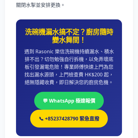
關閉水掣並安排更換。
洗碗機漏水搞不定？廚房隨時
變水舞間！
遇到 Rasonic 樂信洗碗機持續漏水、積水
排不出？切勿勉強自行拆機，以免弄壞底
板引發漏電危險！專業師傅快速上門為您
找出漏水源頭，上門檢查費 HK$200 起，
絕無隱藏收費，即日解決您的廚房危機。
💬 WhatsApp 極速報價
📞 +85237428790 緊急直撥