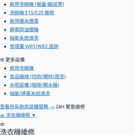
商用洗碗機 (揭蓋/輸送帶)
洗碗機 E15/E20 維修
商用運水煙罩
靜電除油煙機
抽氣系統清洗
食環署 WR1/WR2 諮詢
⚙ 更多設備
商用洗碗機
食品機械 (切肉/攪拌/真空)
水吧設備 (咖啡/開水機)
抽氣/通風系統清洗
查看所有廚房設備服務 →
24H 緊急搶修
🧺
洗衣機維修
▼
🧺
洗衣機維修