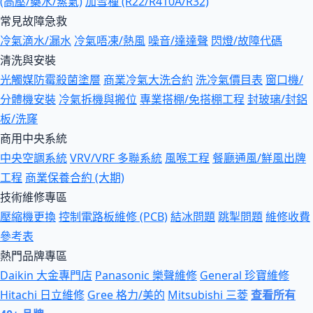
(高壓/藥水/蒸氣)
加雪種 (R22/R410A/R32)
常見故障急救
冷氣滴水/漏水
冷氣唔凍/熱風
噪音/達達聲
閃燈/故障代碼
清洗與安裝
光觸媒防霉殺菌塗層
商業冷氣大洗合約
洗冷氣價目表
窗口機/
分體機安裝
冷氣拆機與搬位
專業搭棚/免搭棚工程
封玻璃/封鋁
板/洗窿
商用中央系統
中央空調系統
VRV/VRF 多聯系統
風喉工程
餐廳通風/鮮風出牌
工程
商業保養合約 (大期)
技術維修專區
壓縮機更換
控制電路板維修 (PCB)
結冰問題
跳掣問題
維修收費
參考表
熱門品牌專區
Daikin 大金專門店
Panasonic 樂聲維修
General 珍寶維修
Hitachi 日立維修
Gree 格力/美的
Mitsubishi 三菱
查看所有