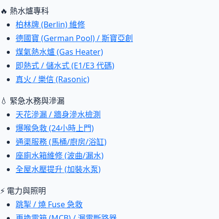
🔥 熱水爐專科
柏林牌 (Berlin) 維修
德國寶 (German Pool) / 斯寶亞創
煤氣熱水爐 (Gas Heater)
即熱式 / 儲水式 (E1/E3 代碼)
真火 / 樂信 (Rasonic)
💧 緊急水務與滲漏
天花滲漏 / 牆身滲水檢測
爆喉急救 (24小時上門)
通渠服務 (馬桶/廚房/浴缸)
座廁水箱維修 (波曲/漏水)
全屋水壓提升 (加裝水泵)
⚡ 電力與照明
跳掣 / 燒 Fuse 急救
更換電箱 (MCB) / 漏電斷路器