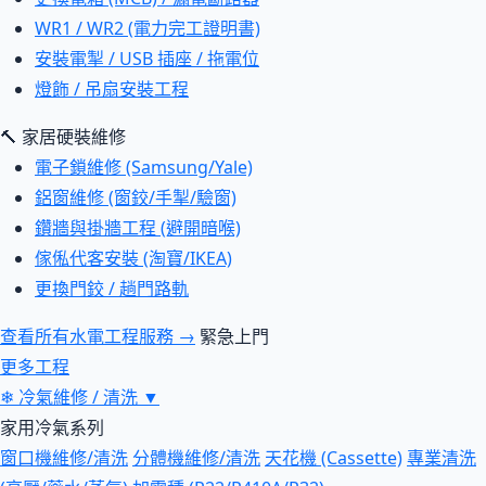
WR1 / WR2 (電力完工證明書)
安裝電掣 / USB 插座 / 拖電位
燈飾 / 吊扇安裝工程
🔨 家居硬裝維修
電子鎖維修 (Samsung/Yale)
鋁窗維修 (窗鉸/手掣/驗窗)
鑽牆與掛牆工程 (避開暗喉)
傢俬代客安裝 (淘寶/IKEA)
更換門鉸 / 趟門路軌
查看所有水電工程服務 →
緊急上門
更多工程
❄
冷氣維修 / 清洗
▼
家用冷氣系列
窗口機維修/清洗
分體機維修/清洗
天花機 (Cassette)
專業清洗