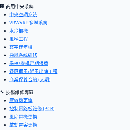
🏢 商用中央系統
中央空調系統
VRV/VRF 多聯系統
水冷櫃機
風喉工程
寫字樓年檢
通風系統維修
學校/機構定期保養
餐廳通風/鮮風出牌工程
商業保養合約 (大期)
🔧 技術維修專區
壓縮機更換
控制電路板維修 (PCB)
風扇電機更換
啟動電容更換