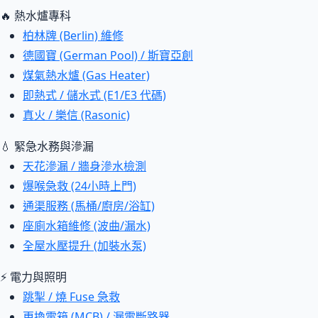
🔥 熱水爐專科
柏林牌 (Berlin) 維修
德國寶 (German Pool) / 斯寶亞創
煤氣熱水爐 (Gas Heater)
即熱式 / 儲水式 (E1/E3 代碼)
真火 / 樂信 (Rasonic)
💧 緊急水務與滲漏
天花滲漏 / 牆身滲水檢測
爆喉急救 (24小時上門)
通渠服務 (馬桶/廚房/浴缸)
座廁水箱維修 (波曲/漏水)
全屋水壓提升 (加裝水泵)
⚡ 電力與照明
跳掣 / 燒 Fuse 急救
更換電箱 (MCB) / 漏電斷路器