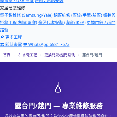
裝電掣 / USB 插座
燈飾 / 吊扇安裝
家居硬裝維修
電子鎖維修 (Samsung/Yale)
鋁窗維修 (窗鉸/手掣/驗窗)
鑽牆與
掛牆工程 (避開暗喉)
傢俬代客安裝 (淘寶/IKEA)
更換門鉸 / 趟門
路軌
🔎 更多工程
☎ 即時來電
💬 WhatsApp 6581 7673
首頁
›
💧 水電工程
›
更換門鉸/趟門路軌
›
露台門/趟門
💧
露台門/趟門 — 專業維修服務
尋找高質素的露台門/趟門？為您推介極幼邊框玻璃趟門設計，