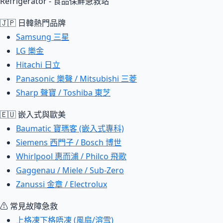
Refrigerator - 食品保鮮急救站
🇯🇵 日韓熱門品牌
Samsung 三星
LG 樂金
Hitachi 日立
Panasonic 樂聲 / Mitsubishi 三菱
Sharp 聲寶 / Toshiba 東芝
🇪🇺 嵌入式與歐美
Baumatic 寶瑪客 (嵌入式專科)
Siemens 西門子 / Bosch 博世
Whirlpool 惠而浦 / Philco 飛歌
Gaggenau / Miele / Sub-Zero
Zanussi 金章 / Electrolux
⚠ 常見故障急救
上格凍下格唔凍 (風扇/溶雪)