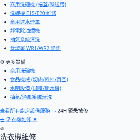
商用洗碗機 (揭蓋/輸送帶)
洗碗機 E15/E20 維修
商用運水煙罩
靜電除油煙機
抽氣系統清洗
食環署 WR1/WR2 諮詢
⚙ 更多設備
商用洗碗機
食品機械 (切肉/攪拌/真空)
水吧設備 (咖啡/開水機)
抽氣/通風系統清洗
查看所有廚房設備服務 →
24H 緊急搶修
🧺
洗衣機維修
▼
🧺
洗衣機維修