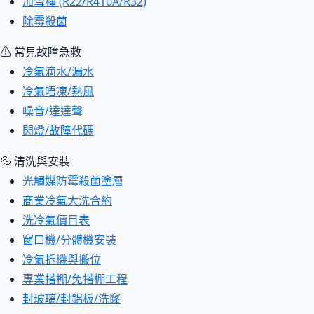
加雪種 (R22/R410A/R32)
除霉殺菌
⚠ 常見故障急救
冷氣滴水/漏水
冷氣唔凍/熱風
噪音/達達聲
閃燈/故障代碼
💦 清洗與安裝
光觸媒防霉殺菌塗層
商業冷氣大洗合約
洗冷氣價目表
窗口機/分體機安裝
冷氣拆機與搬位
專業搭棚/免搭棚工程
封玻璃/封鋁板/洗窿