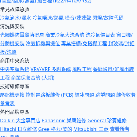
(高壓/藥水/蒸氣)
加雪種 (R22/R410A/R32)
常見故障急救
冷氣滴水/漏水
冷氣唔凍/熱風
噪音/達達聲
閃燈/故障代碼
清洗與安裝
光觸媒防霉殺菌塗層
商業冷氣大洗合約
洗冷氣價目表
窗口機/
分體機安裝
冷氣拆機與搬位
專業搭棚/免搭棚工程
封玻璃/封鋁
板/洗窿
商用中央系統
中央空調系統
VRV/VRF 多聯系統
風喉工程
餐廳通風/鮮風出牌
工程
商業保養合約 (大期)
技術維修專區
壓縮機更換
控制電路板維修 (PCB)
結冰問題
跳掣問題
維修收費
參考表
熱門品牌專區
Daikin 大金專門店
Panasonic 樂聲維修
General 珍寶維修
Hitachi 日立維修
Gree 格力/美的
Mitsubishi 三菱
查看所有