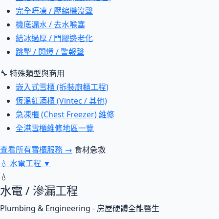
完全唔凍 / 壓縮機沒聲
機底漏水 / 去水喉塞
結冰過厚 / 門膠邊老化
跳掣 / 閃燈 / 警報聲
🔧 特殊類型與商用
嵌入式雪櫃 (拆裝廚櫃工程)
恆溫紅酒櫃 (Vintec / 其他)
急凍櫃 (Chest Freezer) 維修
全港雪櫃維修地區一覽
查看所有雪櫃服務 →
食材急救
💧
水電工程
▼
💧
水電 / 滲漏工程
Plumbing & Engineering - 房屋硬體全能醫生