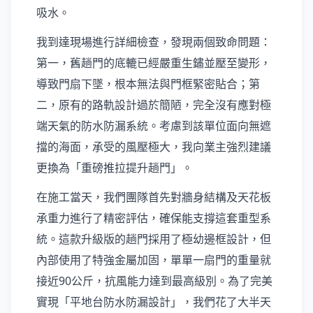
吸水。
我到達現場進行詳細檢查，發現兩個致命問題：
第一，舊趟門的底轆已經嚴重生鏽並壓至變形，
導致門扇下墜，根本無法與門框緊密貼合；第
二，原有的路軌設計過於簡陋，完全沒有應對極
端天氣的防水防漏系統。考慮到該單位面向無遮
擋的海面，承受的風壓極大，我向業主強烈建議
更換為「重磅推拉提升趟門」。
在施工當天，我們團隊首先對牆身結構及天花板
承重力進行了精密評估，確保能支撐這套重型系
統。這款升級版的趟門採用了極幼邊框設計，但
內部使用了特強金屬加固，單單一扇門的重量就
接近90公斤，抗風能力達到最高級別。為了完美
實現「平地台防水防漏設計」，我們花了大半天