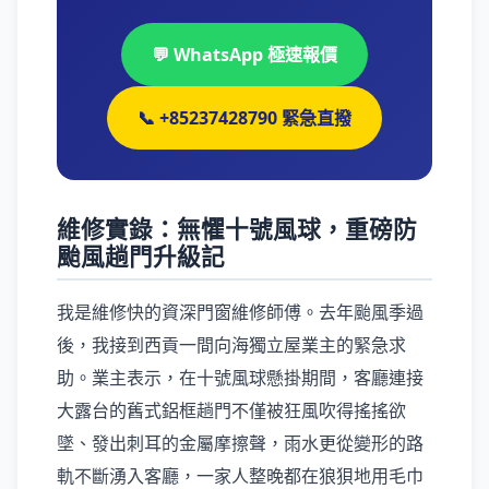
💬 WhatsApp 極速報價
📞 +85237428790 緊急直撥
維修實錄：無懼十號風球，重磅防
颱風趟門升級記
我是維修快的資深門窗維修師傅。去年颱風季過
後，我接到西貢一間向海獨立屋業主的緊急求
助。業主表示，在十號風球懸掛期間，客廳連接
大露台的舊式鋁框趟門不僅被狂風吹得搖搖欲
墜、發出刺耳的金屬摩擦聲，雨水更從變形的路
軌不斷湧入客廳，一家人整晚都在狼狽地用毛巾