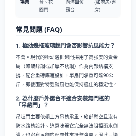
場景
台、花
向海單位
(如廚房/書
園門
露台
房)
常見問題 (FAQ)
1. 極幼邊框玻璃趟門會否影響抗風能力？
不會。現代的極幼邊框趟門採用了高強度的貴金
屬（如鍍鋅鋼或加厚不銹鋼）作為內部結構支
撐，配合重磅底轆設計，單扇門承重可達90公
斤，即使面對特強颱風也能保持極佳的穩定性。
2. 為什麼戶外露台不適合安裝無門檻的
「吊趟門」？
吊趟門主要依賴上方吊軌承重，底部懸空且沒有
防水路軌設計。這意味著它完全無法阻擋雨水倒
灌，也沒有足夠的密閉性來抵禦強風，因此只適