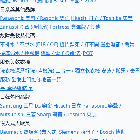
驅式)
Whirlpool 惠而浦
Bosch 博世 / Miele
日系與其他品牌
Panasonic 樂聲 / Rasonic 樂信
Hitachi 日立 / Toshiba 東芝
Zanussi 金章 (換軸承)
Fortress 豐澤牌 / 其他
故障急救與代碼
不排水 / 不脫水 (E18 / OE)
機門鎖死 / 打不開
嚴重噪音 / 跳舞
機底漏水 / 換膠邊
跳掣 / 電子板維修 (PCB)
服務與乾衣機
洗衣機深層拆洗 (吉機洗)
二合一 / 獨立乾衣機
安裝 / 搬運 / 棄置
服務
全港上門維修地區一覽
🌦
雪櫃維修
▼
日韓熱門品牌
Samsung 三星
LG 樂金
Hitachi 日立
Panasonic 樂聲 /
Mitsubishi 三菱
Sharp 聲寶 / Toshiba 東芝
嵌入式與歐美
Baumatic 寶瑪客 (嵌入式)
Siemens 西門子 / Bosch 博世