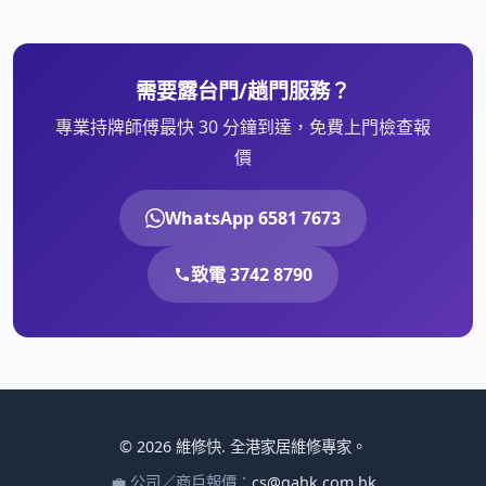
需要露台門/趟門服務？
專業持牌師傅最快 30 分鐘到達，免費上門檢查報
價
WhatsApp 6581 7673
致電 3742 8790
© 2026 維修快. 全港家居維修專家。
💼 公司／商戶報價：
cs@gahk.com.hk