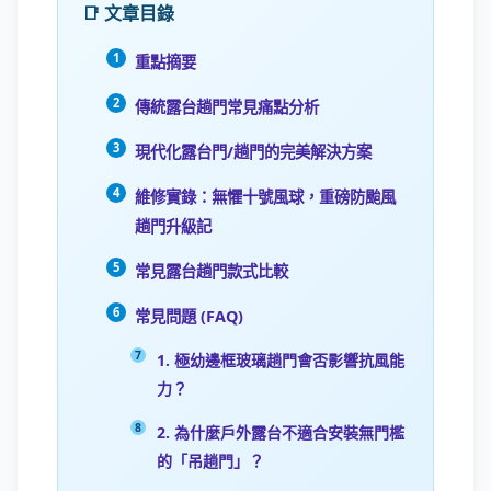
📑 文章目錄
重點摘要
傳統露台趟門常見痛點分析
現代化露台門/趟門的完美解決方案
維修實錄：無懼十號風球，重磅防颱風
趟門升級記
常見露台趟門款式比較
常見問題 (FAQ)
1. 極幼邊框玻璃趟門會否影響抗風能
力？
2. 為什麼戶外露台不適合安裝無門檻
的「吊趟門」？