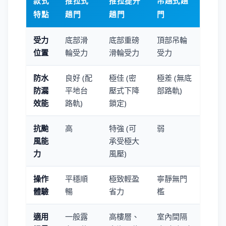
款式
推拉式
推拉提升
吊趟式趟
特點
趟門
趟門
門
受力
底部滑
底部重磅
頂部吊輪
位置
輪受力
滑輪受力
受力
防水
良好 (配
極佳 (密
極差 (無底
防漏
平地台
壓式下降
部路軌)
效能
路軌)
鎖定)
抗颱
高
特強 (可
弱
風能
承受極大
力
風壓)
操作
平穩順
極致輕盈
寧靜無門
體驗
暢
省力
檻
適用
一般露
高樓層、
室內間隔