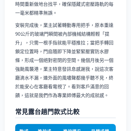
時間重新做地台找平，確保隱藏式密壓路軌的每
一毫米都精準無誤。
安裝完成後，業主試著轉動專用把手，原本重達
90公斤的玻璃門瞬間被內部機械結構輕輕「提
升」，只需一根手指就能平穩推拉；當把手轉回
鎖定位置時，門扇隨即下降並緊緊壓實防水膠
條，形成一個絕對密閉的空間。幾個月後另一個
強颱風襲港，業主特意發訊息感謝我，說這次客
廳滴水不漏，連外面的風嘯聲都幾乎聽不見，終
於能安心在客廳看電視了。看到客戶滿意的回
饋，這就是我們作為專業師傅最大的成就感。
常見露台趟門款式比較