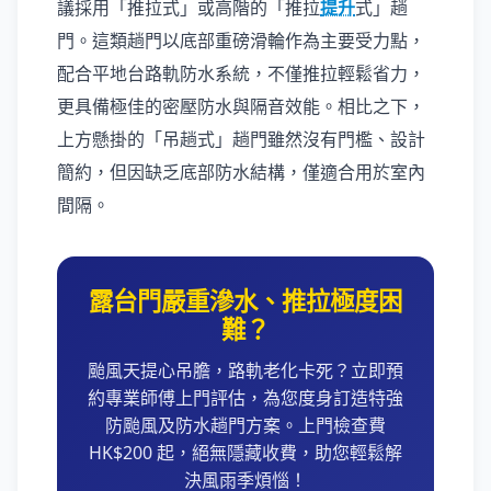
議採用「推拉式」或高階的「推拉
提升
式」趟
門。這類趟門以底部重磅滑輪作為主要受力點，
配合平地台路軌防水系統，不僅推拉輕鬆省力，
更具備極佳的密壓防水與隔音效能。相比之下，
上方懸掛的「吊趟式」趟門雖然沒有門檻、設計
簡約，但因缺乏底部防水結構，僅適合用於室內
間隔。
露台門嚴重滲水、推拉極度困
難？
颱風天提心吊膽，路軌老化卡死？立即預
約專業師傅上門評估，為您度身訂造特強
防颱風及防水趟門方案。上門檢查費
HK$200 起，絕無隱藏收費，助您輕鬆解
決風雨季煩惱！