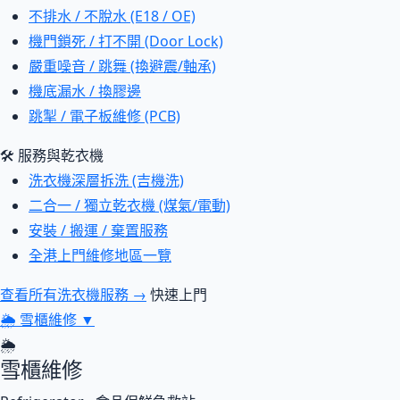
不排水 / 不脫水 (E18 / OE)
機門鎖死 / 打不開 (Door Lock)
嚴重噪音 / 跳舞 (換避震/軸承)
機底漏水 / 換膠邊
跳掣 / 電子板維修 (PCB)
🛠 服務與乾衣機
洗衣機深層拆洗 (吉機洗)
二合一 / 獨立乾衣機 (煤氣/電動)
安裝 / 搬運 / 棄置服務
全港上門維修地區一覽
查看所有洗衣機服務 →
快速上門
🌦
雪櫃維修
▼
🌦
雪櫃維修