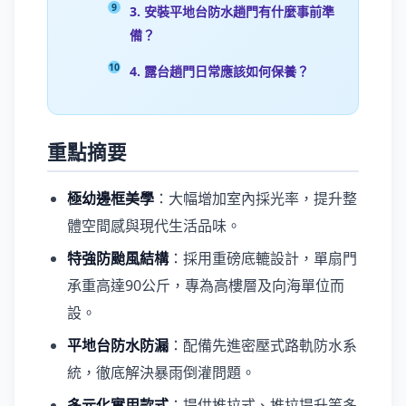
3. 安裝平地台防水趟門有什麼事前準
備？
4. 露台趟門日常應該如何保養？
重點摘要
極幼邊框美學
：大幅增加室內採光率，提升整
體空間感與現代生活品味。
特強防颱風結構
：採用重磅底轆設計，單扇門
承重高達90公斤，專為高樓層及向海單位而
設。
平地台防水防漏
：配備先進密壓式路軌防水系
統，徹底解決暴雨倒灌問題。
多元化實用款式
：提供推拉式、推拉提升等多