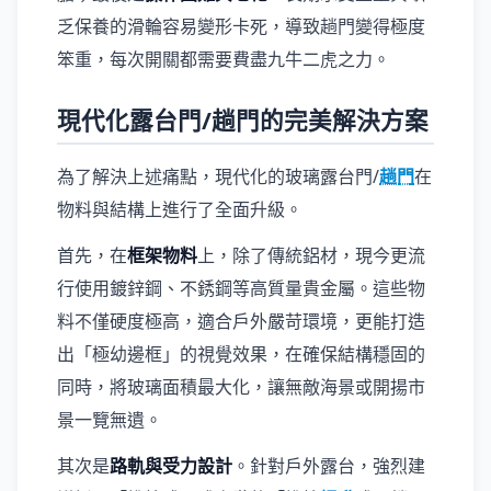
乏保養的滑輪容易變形卡死，導致趟門變得極度
笨重，每次開關都需要費盡九牛二虎之力。
現代化露台門/趟門的完美解決方案
為了解決上述痛點，現代化的玻璃露台門/
趟門
在
物料與結構上進行了全面升級。
首先，在
框架物料
上，除了傳統鋁材，現今更流
行使用鍍鋅鋼、不銹鋼等高質量貴金屬。這些物
料不僅硬度極高，適合戶外嚴苛環境，更能打造
出「極幼邊框」的視覺效果，在確保結構穩固的
同時，將玻璃面積最大化，讓無敵海景或開揚市
景一覽無遺。
其次是
路軌與受力設計
。針對戶外露台，強烈建