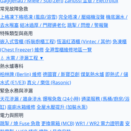
Gaggenau / Miele / Sub-Zero
Zanussi 金章 / Electrolux
常見故障急救
上格凍下格唔凍 (風扇/溶雪)
完全唔凍 / 壓縮機沒聲
機底漏水 /
去水喉塞
結冰過厚 / 門膠邊老化
跳掣 / 閃燈 / 警報聲
特殊類型與商用
嵌入式雪櫃 (拆裝廚櫃工程)
恆溫紅酒櫃 (Vintec / 其他)
急凍櫃
(Chest Freezer) 維修
全港雪櫃維修地區一覽
💧
水電 / 滲漏工程
▼
熱水爐專科
柏林牌 (Berlin) 維修
德國寶 / 斯寶亞創
煤氣熱水爐
即熱式 / 儲
水式 (E1/E3)
真火 / 樂信 (Rasonic)
緊急水務與滲漏
天花滲漏 / 牆身滲水
爆喉急救 (24小時)
通渠服務 (馬桶/廚房/浴
缸)
座廁水箱維修
全屋水壓提升 (加裝水泵)
電力與照明
跳掣 / 燒 Fuse 急救
更換電箱 (MCB)
WR1 / WR2 電力證明書
安