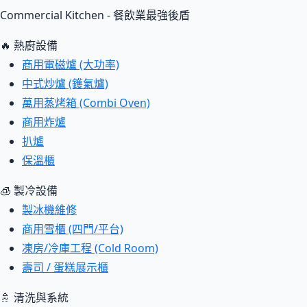
Commercial Kitchen - 餐飲業最強後盾
🔥 熱廚設備
商用電磁爐 (大功率)
中式炒爐 (鑊氣爐)
萬用蒸烤箱 (Combi Oven)
商用炸爐
扒爐
保溫櫃
🧊 製冷設備
製冰機維修
商用雪櫃 (四門/平台)
凍房/冷庫工程 (Cold Room)
壽司 / 蛋糕展示櫃
🚿 清洗與系統