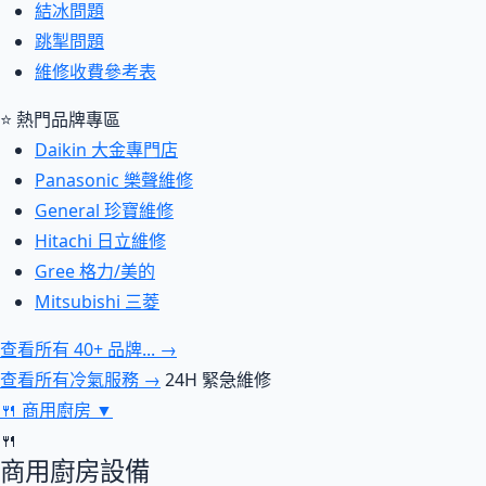
結冰問題
跳掣問題
維修收費參考表
⭐ 熱門品牌專區
Daikin 大金專門店
Panasonic 樂聲維修
General 珍寶維修
Hitachi 日立維修
Gree 格力/美的
Mitsubishi 三菱
查看所有 40+ 品牌... →
查看所有冷氣服務 →
24H 緊急維修
🍴
商用廚房
▼
🍴
商用廚房設備