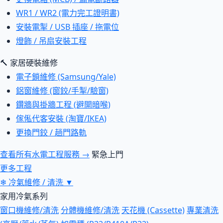
WR1 / WR2 (電力完工證明書)
安裝電掣 / USB 插座 / 拖電位
燈飾 / 吊扇安裝工程
🔨 家居硬裝維修
電子鎖維修 (Samsung/Yale)
鋁窗維修 (窗鉸/手掣/驗窗)
鑽牆與掛牆工程 (避開暗喉)
傢俬代客安裝 (淘寶/IKEA)
更換門鉸 / 趟門路軌
查看所有水電工程服務 →
緊急上門
更多工程
❄
冷氣維修 / 清洗
▼
家用冷氣系列
窗口機維修/清洗
分體機維修/清洗
天花機 (Cassette)
專業清洗