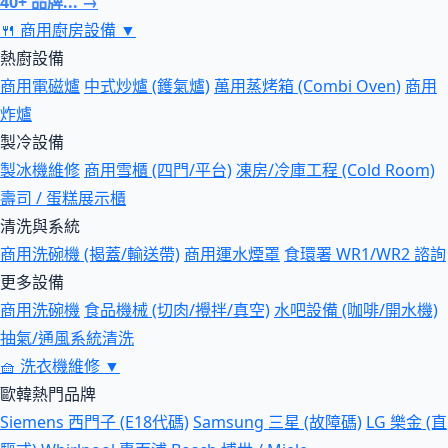
40+ 品牌... →
🍴
商用廚房設備
▼
熱廚設備
商用電磁爐
中式炒爐 (鑊氣爐)
萬用蒸烤箱 (Combi Oven)
商用
炸爐
製冷設備
製冰機維修
商用雪櫃 (四門/平台)
凍房/冷庫工程 (Cold Room)
壽司 / 蛋糕展示櫃
清洗與系統
商用洗碗機 (揭蓋/輸送帶)
商用運水煙罩
食環署 WR1/WR2 諮詢
更多設備
商用洗碗機
食品機械 (切肉/攪拌/真空)
水吧設備 (咖啡/開水機)
抽氣/通風系統清洗
🧺
洗衣機維修
▼
歐韓熱門品牌
Siemens 西門子 (E18代碼)
Samsung 三星 (故障碼)
LG 樂金 (直