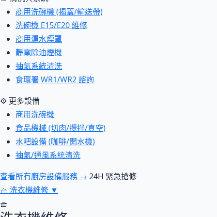
商用洗碗機 (揭蓋/輸送帶)
洗碗機 E15/E20 維修
商用運水煙罩
靜電除油煙機
抽氣系統清洗
食環署 WR1/WR2 諮詢
⚙ 更多設備
商用洗碗機
食品機械 (切肉/攪拌/真空)
水吧設備 (咖啡/開水機)
抽氣/通風系統清洗
查看所有廚房設備服務 →
24H 緊急搶修
🧺
洗衣機維修
▼
🧺