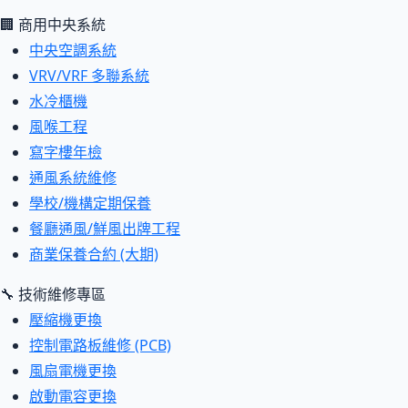
🏢 商用中央系統
中央空調系統
VRV/VRF 多聯系統
水冷櫃機
風喉工程
寫字樓年檢
通風系統維修
學校/機構定期保養
餐廳通風/鮮風出牌工程
商業保養合約 (大期)
🔧 技術維修專區
壓縮機更換
控制電路板維修 (PCB)
風扇電機更換
啟動電容更換