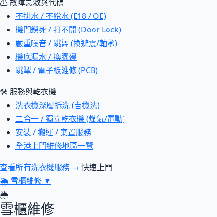
⚠ 故障急救與代碼
不排水 / 不脫水 (E18 / OE)
機門鎖死 / 打不開 (Door Lock)
嚴重噪音 / 跳舞 (換避震/軸承)
機底漏水 / 換膠邊
跳掣 / 電子板維修 (PCB)
🛠 服務與乾衣機
洗衣機深層拆洗 (吉機洗)
二合一 / 獨立乾衣機 (煤氣/電動)
安裝 / 搬運 / 棄置服務
全港上門維修地區一覽
查看所有洗衣機服務 →
快速上門
🌦
雪櫃維修
▼
🌦
雪櫃維修