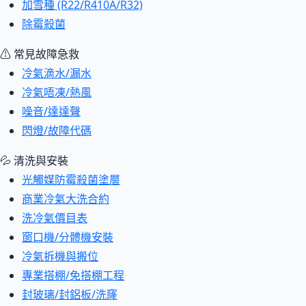
加雪種 (R22/R410A/R32)
除霉殺菌
⚠ 常見故障急救
冷氣滴水/漏水
冷氣唔凍/熱風
噪音/達達聲
閃燈/故障代碼
💦 清洗與安裝
光觸媒防霉殺菌塗層
商業冷氣大洗合約
洗冷氣價目表
窗口機/分體機安裝
冷氣拆機與搬位
專業搭棚/免搭棚工程
封玻璃/封鋁板/洗窿