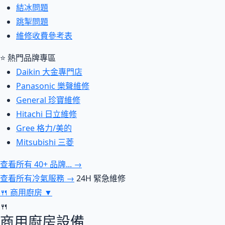
結冰問題
跳掣問題
維修收費參考表
⭐ 熱門品牌專區
Daikin 大金專門店
Panasonic 樂聲維修
General 珍寶維修
Hitachi 日立維修
Gree 格力/美的
Mitsubishi 三菱
查看所有 40+ 品牌... →
查看所有冷氣服務 →
24H 緊急維修
🍴
商用廚房
▼
🍴
商用廚房設備