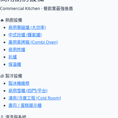
Commercial Kitchen - 餐飲業最強後盾
🔥 熱廚設備
商用電磁爐 (大功率)
中式炒爐 (鑊氣爐)
萬用蒸烤箱 (Combi Oven)
商用炸爐
扒爐
保溫櫃
🧊 製冷設備
製冰機維修
商用雪櫃 (四門/平台)
凍房/冷庫工程 (Cold Room)
壽司 / 蛋糕展示櫃
🚿 清洗與系統