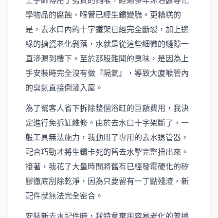
學物品的腐蝕，喉管已經生鏽變脆。更糟糕的
是，去水口內的十字鐵架已經完全斷裂，加上邊
緣的搪瓷老化剝落，水就是從這些細微的縫隙一
直滲漏到樓下。至於那股難聞的臭味，是因為上
手安裝時完全沒有做『隔氣』，導致大廈喉管內
的臭氣直接倒灌入屋。
為了幫客人省下拆除整個浴缸的巨額費用，我決
定進行免拆缸維修。由於去水口十字架斷了，一
般工具無法施力，我動用了專用的去水退管器，
配合巧勁才將生鏽卡死的舊去水掣完整扭出來。
接著，我花了大量時間將舊有已經發霉硬化的矽
膠徹底刮除乾淨，因為只要留有一丁點殘渣，新
配件就無法完全密合。
安裝新去水配件時，我特意棄用容易老化的普通