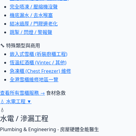
完全唔凍 / 壓縮機沒聲
機底漏水 / 去水喉塞
結冰過厚 / 門膠邊老化
跳掣 / 閃燈 / 警報聲
🔧 特殊類型與商用
嵌入式雪櫃 (拆裝廚櫃工程)
恆溫紅酒櫃 (Vintec / 其他)
急凍櫃 (Chest Freezer) 維修
全港雪櫃維修地區一覽
查看所有雪櫃服務 →
食材急救
💧
水電工程
▼
💧
水電 / 滲漏工程
Plumbing & Engineering - 房屋硬體全能醫生