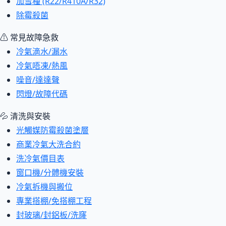
加雪種 (R22/R410A/R32)
除霉殺菌
⚠ 常見故障急救
冷氣滴水/漏水
冷氣唔凍/熱風
噪音/達達聲
閃燈/故障代碼
💦 清洗與安裝
光觸媒防霉殺菌塗層
商業冷氣大洗合約
洗冷氣價目表
窗口機/分體機安裝
冷氣拆機與搬位
專業搭棚/免搭棚工程
封玻璃/封鋁板/洗窿