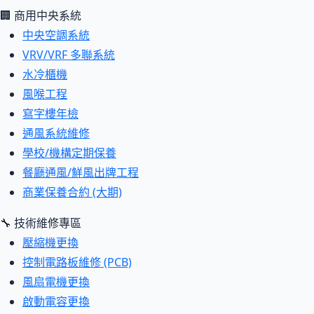
🏢 商用中央系統
中央空調系統
VRV/VRF 多聯系統
水冷櫃機
風喉工程
寫字樓年檢
通風系統維修
學校/機構定期保養
餐廳通風/鮮風出牌工程
商業保養合約 (大期)
🔧 技術維修專區
壓縮機更換
控制電路板維修 (PCB)
風扇電機更換
啟動電容更換