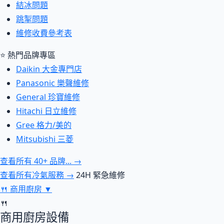
結冰問題
跳掣問題
維修收費參考表
⭐ 熱門品牌專區
Daikin 大金專門店
Panasonic 樂聲維修
General 珍寶維修
Hitachi 日立維修
Gree 格力/美的
Mitsubishi 三菱
查看所有 40+ 品牌... →
查看所有冷氣服務 →
24H 緊急維修
🍴
商用廚房
▼
🍴
商用廚房設備