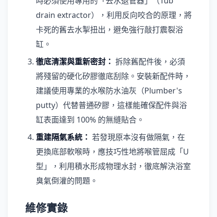
時必須使用專用的「去水退管器」（Tub
drain extractor），利用反向咬合的原理，將
卡死的舊去水掣扭出，避免強行敲打震裂浴
缸。
徹底清潔與重新密封：
拆除舊配件後，必須
將殘留的硬化矽膠徹底刮除。安裝新配件時，
建議使用專業的水喉防水油灰（Plumber's
putty）代替普通矽膠，這樣能確保配件與浴
缸表面達到 100% 的無縫貼合。
重建隔氣系統：
若發現原本沒有做隔氣，在
更換底部軟喉時，應技巧性地將喉管屈成「U
型」，利用積水形成物理水封，徹底解決浴室
臭氣倒灌的問題。
維修實錄