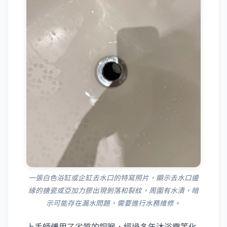
一張白色浴缸或企缸去水口的特寫照片，顯示去水口邊
緣的搪瓷或亞加力膠出現剝落和裂紋，周圍有水漬，暗
示可能存在漏水問題，需要進行水務維修。
上手師傅用了劣質的銅喉，經過多年沐浴露等化