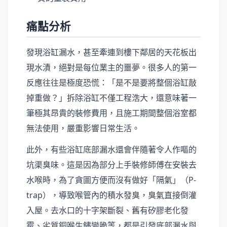
痛點分析
發現浴缸漏水，甚至牽連到樓下鄰居的天花板出
現水漬，絕對是每位業主的噩夢。很多人的第一
反應往往是極度恐慌：「是不是要將整個浴缸敲
掉重做？」拆除浴缸不僅工程浩大，還意味著一
筆極其昂貴的裝修費用，且施工期間整個浴室都
無法使用，嚴重影響日常生活。
此外，有些浴缸底部漏水還會伴隨著令人作嘔的
坑渠臭味。這是因為部分上手裝修師傅在安裝去
水喉時，為了貪圖方便而沒有做好「隔氣」（P-
trap），導致喉管內的積水發臭，臭氣直接倒灌
入屋。去水口的十字架斷裂、舊有矽膠老化發
霉、劣質銅喉生鏽變脆等，都是引發底部漏水與