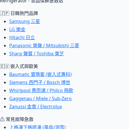
Refrigerator - 食品保鮮急救站
🇯🇵 日韓熱門品牌
Samsung 三星
LG 樂金
Hitachi 日立
Panasonic 樂聲 / Mitsubishi 三菱
Sharp 聲寶 / Toshiba 東芝
🇪🇺 嵌入式與歐美
Baumatic 寶瑪客 (嵌入式專科)
Siemens 西門子 / Bosch 博世
Whirlpool 惠而浦 / Philco 飛歌
Gaggenau / Miele / Sub-Zero
Zanussi 金章 / Electrolux
⚠ 常見故障急救
上格凍下格唔凍 (風扇/溶雪)