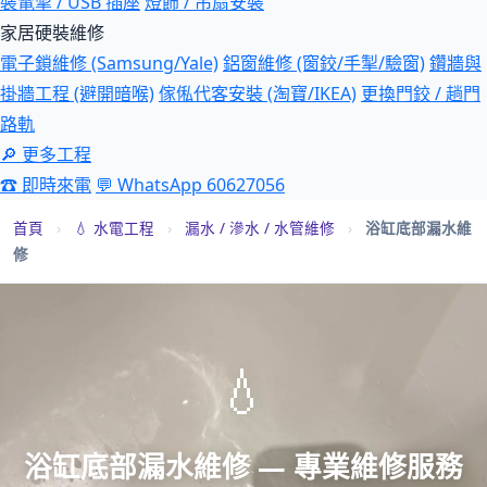
裝電掣 / USB 插座
燈飾 / 吊扇安裝
家居硬裝維修
電子鎖維修 (Samsung/Yale)
鋁窗維修 (窗鉸/手掣/驗窗)
鑽牆與
掛牆工程 (避開暗喉)
傢俬代客安裝 (淘寶/IKEA)
更換門鉸 / 趟門
路軌
🔎 更多工程
☎ 即時來電
💬 WhatsApp 60627056
首頁
›
💧 水電工程
›
漏水 / 滲水 / 水管維修
›
浴缸底部漏水維
修
💧
浴缸底部漏水維修 — 專業維修服務