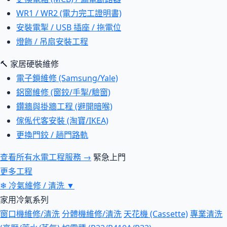
WR1 / WR2 (電力完工證明書)
安裝電掣 / USB 插座 / 拖電位
燈飾 / 吊扇安裝工程
🔨 家居硬裝維修
電子鎖維修 (Samsung/Yale)
鋁窗維修 (窗鉸/手掣/驗窗)
鑽牆與掛牆工程 (避開暗喉)
傢俬代客安裝 (淘寶/IKEA)
更換門鉸 / 趟門路軌
查看所有水電工程服務 →
緊急上門
更多工程
❄
冷氣維修 / 清洗
▼
家用冷氣系列
窗口機維修/清洗
分體機維修/清洗
天花機 (Cassette)
專業清洗