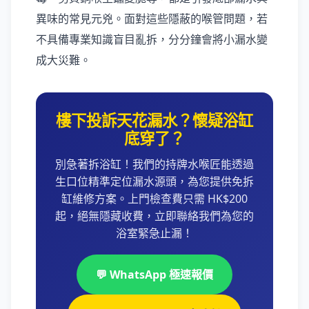
異味的常見元兇。面對這些隱蔽的喉管問題，若
不具備專業知識盲目亂拆，分分鐘會將小漏水變
成大災難。
樓下投訴天花漏水？懷疑浴缸
底穿了？
別急著拆浴缸！我們的持牌水喉匠能透過
生口位精準定位漏水源頭，為您提供免拆
缸維修方案。上門檢查費只需 HK$200
起，絕無隱藏收費，立即聯絡我們為您的
浴室緊急止漏！
💬 WhatsApp 極速報價