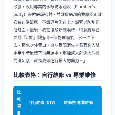
矽膠，改用專業的水喉防水油灰（Plumber's
putty）來做底層密封，並確保底部的雙膠圈正確
安裝在浴缸底，不鏽鋼片則在上方鎖緊以防刮花
浴缸面。最後，我在接駁新軟喉時，特意將喉管
屈成『U型』製造出一個物理隔氣，水一沖下
去，積水封住管口，臭味瞬間消失。看著客人試
水半小時後樓下再無漏水，那種幫人解決大危機
的滿足感，就是我做這行最大的動力。」
比較表格：自行維修 vs 專業維修
比
較
自行維修 (DIY)
維修快 專業維修
項
目