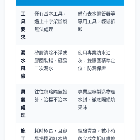
工
僅有基本工具，
備有去水退管器等
具
遇上十字架斷裂
專用工具，輕鬆拆
要
無法處理
卸
求
漏
矽膠清除不淨或
使用專業防水油
水
膠圈裝錯，極易
灰，雙膠圈精準定
風
二次漏水
位，防漏保證
險
臭
往往忽略隔氣設
專業屈喉製造物理
氣
計，治標不治本
水封，徹底隔絕坑
處
渠味
理
施
耗時極長，且容
經驗豐富，數小時
工
易損壞浴缸本體
內完成免拆缸維修