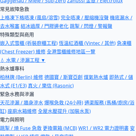
Gaggenau / Miele / Sub-Zero
Zanussi 金章 / Electrolux
常見故障急救
上格凍下格唔凍 (風扇/溶雪)
完全唔凍 / 壓縮機沒聲
機底漏水 /
去水喉塞
結冰過厚 / 門膠邊老化
跳掣 / 閃燈 / 警報聲
特殊類型與商用
嵌入式雪櫃 (拆裝廚櫃工程)
恆溫紅酒櫃 (Vintec / 其他)
急凍櫃
(Chest Freezer) 維修
全港雪櫃維修地區一覽
💧
水電 / 滲漏工程
▼
熱水爐專科
柏林牌 (Berlin) 維修
德國寶 / 斯寶亞創
煤氣熱水爐
即熱式 / 儲
水式 (E1/E3)
真火 / 樂信 (Rasonic)
緊急水務與滲漏
天花滲漏 / 牆身滲水
爆喉急救 (24小時)
通渠服務 (馬桶/廚房/浴
缸)
座廁水箱維修
全屋水壓提升 (加裝水泵)
電力與照明
跳掣 / 燒 Fuse 急救
更換電箱 (MCB)
WR1 / WR2 電力證明書
安