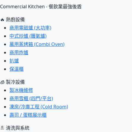
Commercial Kitchen - 餐飲業最強後盾
🔥 熱廚設備
商用電磁爐 (大功率)
中式炒爐 (鑊氣爐)
萬用蒸烤箱 (Combi Oven)
商用炸爐
扒爐
保溫櫃
🧊 製冷設備
製冰機維修
商用雪櫃 (四門/平台)
凍房/冷庫工程 (Cold Room)
壽司 / 蛋糕展示櫃
🚿 清洗與系統