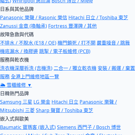
驅式)
Whirlpool 惠而浦
Bosch 博世 / Miele
日系與其他品牌
Panasonic 樂聲 / Rasonic 樂信
Hitachi 日立 / Toshiba 東芝
Zanussi 金章 (換軸承)
Fortress 豐澤牌 / 其他
故障急救與代碼
不排水 / 不脫水 (E18 / OE)
機門鎖死 / 打不開
嚴重噪音 / 跳舞
機底漏水 / 換膠邊
跳掣 / 電子板維修 (PCB)
服務與乾衣機
洗衣機深層拆洗 (吉機洗)
二合一 / 獨立乾衣機
安裝 / 搬運 / 棄置
服務
全港上門維修地區一覽
🌦
雪櫃維修
▼
日韓熱門品牌
Samsung 三星
LG 樂金
Hitachi 日立
Panasonic 樂聲 /
Mitsubishi 三菱
Sharp 聲寶 / Toshiba 東芝
嵌入式與歐美
Baumatic 寶瑪客 (嵌入式)
Siemens 西門子 / Bosch 博世