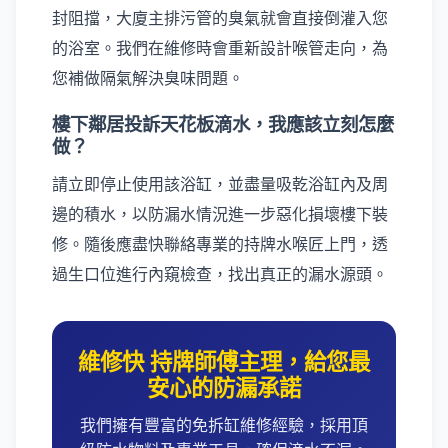
封阻擋，大廈主排污管的臭氣就會直接倒灌入您
的浴室。我們在維修時會重新設計喉管走向，為
您補做隔氣解決臭味問題。
樓下鄰居投訴天花板滴水，我應該立刻怎麼
做？
請立即停止使用該浴缸，並盡量吸乾浴缸內及周
邊的積水，以防漏水情況進一步惡化損壞樓下裝
修。隨後應盡快聯絡專業的持牌水喉匠上門，透
過生口位進行內窺檢查，找出真正的漏水源頭。
維修快 持牌師傅主理，給您最
安心的防漏承諾
我們擁有豐富的免拆缸維修經驗，採用頂