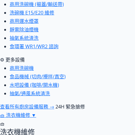
商用洗碗機 (揭蓋/輸送帶)
洗碗機 E15/E20 維修
商用運水煙罩
靜電除油煙機
抽氣系統清洗
食環署 WR1/WR2 諮詢
⚙ 更多設備
商用洗碗機
食品機械 (切肉/攪拌/真空)
水吧設備 (咖啡/開水機)
抽氣/通風系統清洗
查看所有廚房設備服務 →
24H 緊急搶修
🧺
洗衣機維修
▼
🧺
洗衣機維修