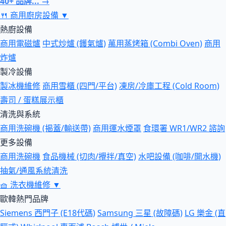
40+ 品牌... →
🍴
商用廚房設備
▼
熱廚設備
商用電磁爐
中式炒爐 (鑊氣爐)
萬用蒸烤箱 (Combi Oven)
商用
炸爐
製冷設備
製冰機維修
商用雪櫃 (四門/平台)
凍房/冷庫工程 (Cold Room)
壽司 / 蛋糕展示櫃
清洗與系統
商用洗碗機 (揭蓋/輸送帶)
商用運水煙罩
食環署 WR1/WR2 諮詢
更多設備
商用洗碗機
食品機械 (切肉/攪拌/真空)
水吧設備 (咖啡/開水機)
抽氣/通風系統清洗
🧺
洗衣機維修
▼
歐韓熱門品牌
Siemens 西門子 (E18代碼)
Samsung 三星 (故障碼)
LG 樂金 (直