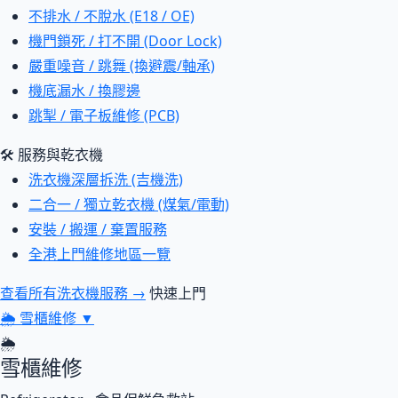
不排水 / 不脫水 (E18 / OE)
機門鎖死 / 打不開 (Door Lock)
嚴重噪音 / 跳舞 (換避震/軸承)
機底漏水 / 換膠邊
跳掣 / 電子板維修 (PCB)
🛠 服務與乾衣機
洗衣機深層拆洗 (吉機洗)
二合一 / 獨立乾衣機 (煤氣/電動)
安裝 / 搬運 / 棄置服務
全港上門維修地區一覽
查看所有洗衣機服務 →
快速上門
🌦
雪櫃維修
▼
🌦
雪櫃維修