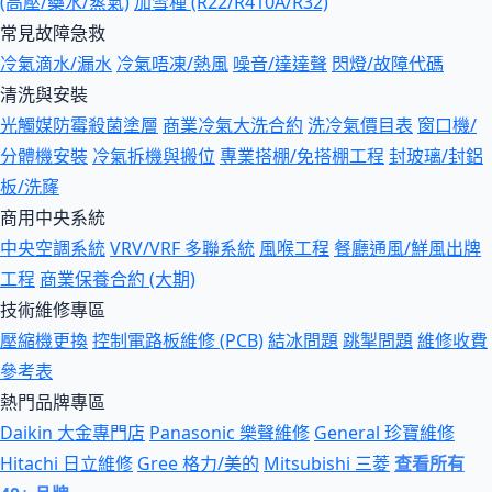
(高壓/藥水/蒸氣)
加雪種 (R22/R410A/R32)
常見故障急救
冷氣滴水/漏水
冷氣唔凍/熱風
噪音/達達聲
閃燈/故障代碼
清洗與安裝
光觸媒防霉殺菌塗層
商業冷氣大洗合約
洗冷氣價目表
窗口機/
分體機安裝
冷氣拆機與搬位
專業搭棚/免搭棚工程
封玻璃/封鋁
板/洗窿
商用中央系統
中央空調系統
VRV/VRF 多聯系統
風喉工程
餐廳通風/鮮風出牌
工程
商業保養合約 (大期)
技術維修專區
壓縮機更換
控制電路板維修 (PCB)
結冰問題
跳掣問題
維修收費
參考表
熱門品牌專區
Daikin 大金專門店
Panasonic 樂聲維修
General 珍寶維修
Hitachi 日立維修
Gree 格力/美的
Mitsubishi 三菱
查看所有