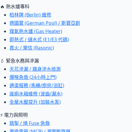
🔥 熱水爐專科
柏林牌 (Berlin) 維修
德國寶 (German Pool) / 斯寶亞創
煤氣熱水爐 (Gas Heater)
即熱式 / 儲水式 (E1/E3 代碼)
真火 / 樂信 (Rasonic)
💧 緊急水務與滲漏
天花滲漏 / 牆身滲水檢測
爆喉急救 (24小時上門)
通渠服務 (馬桶/廚房/浴缸)
座廁水箱維修 (波曲/漏水)
全屋水壓提升 (加裝水泵)
⚡ 電力與照明
跳掣 / 燒 Fuse 急救
更換電箱 (MCB) / 漏電斷路器