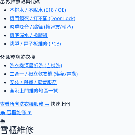
⚠ 故障急救與代碼
不排水 / 不脫水 (E18 / OE)
機門鎖死 / 打不開 (Door Lock)
嚴重噪音 / 跳舞 (換避震/軸承)
機底漏水 / 換膠邊
跳掣 / 電子板維修 (PCB)
🛠 服務與乾衣機
洗衣機深層拆洗 (吉機洗)
二合一 / 獨立乾衣機 (煤氣/電動)
安裝 / 搬運 / 棄置服務
全港上門維修地區一覽
查看所有洗衣機服務 →
快速上門
🌦
雪櫃維修
▼
🌦
雪櫃維修