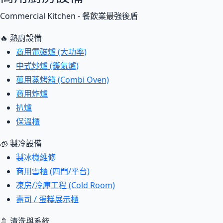
Commercial Kitchen - 餐飲業最強後盾
🔥 熱廚設備
商用電磁爐 (大功率)
中式炒爐 (鑊氣爐)
萬用蒸烤箱 (Combi Oven)
商用炸爐
扒爐
保溫櫃
🧊 製冷設備
製冰機維修
商用雪櫃 (四門/平台)
凍房/冷庫工程 (Cold Room)
壽司 / 蛋糕展示櫃
🚿 清洗與系統