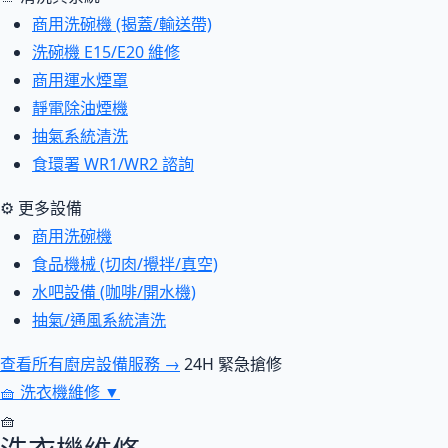
商用洗碗機 (揭蓋/輸送帶)
洗碗機 E15/E20 維修
商用運水煙罩
靜電除油煙機
抽氣系統清洗
食環署 WR1/WR2 諮詢
⚙ 更多設備
商用洗碗機
食品機械 (切肉/攪拌/真空)
水吧設備 (咖啡/開水機)
抽氣/通風系統清洗
查看所有廚房設備服務 →
24H 緊急搶修
🧺
洗衣機維修
▼
🧺