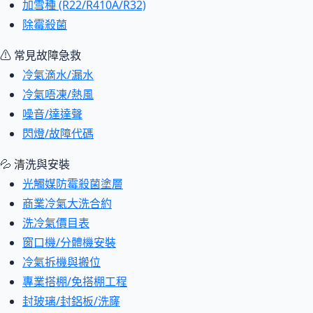
加雪種 (R22/R410A/R32)
除霉殺菌
⚠ 常見故障急救
冷氣滴水/漏水
冷氣唔凍/熱風
噪音/達達聲
閃燈/故障代碼
💦 清洗與安裝
光觸媒防霉殺菌塗層
商業冷氣大洗合約
洗冷氣價目表
窗口機/分體機安裝
冷氣拆機與搬位
專業搭棚/免搭棚工程
封玻璃/封鋁板/洗窿