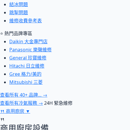
結冰問題
跳掣問題
維修收費參考表
⭐ 熱門品牌專區
Daikin 大金專門店
Panasonic 樂聲維修
General 珍寶維修
Hitachi 日立維修
Gree 格力/美的
Mitsubishi 三菱
查看所有 40+ 品牌... →
查看所有冷氣服務 →
24H 緊急維修
🍴
商用廚房
▼
🍴
商用廚房設備