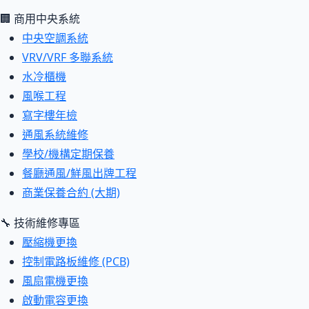
🏢 商用中央系統
中央空調系統
VRV/VRF 多聯系統
水冷櫃機
風喉工程
寫字樓年檢
通風系統維修
學校/機構定期保養
餐廳通風/鮮風出牌工程
商業保養合約 (大期)
🔧 技術維修專區
壓縮機更換
控制電路板維修 (PCB)
風扇電機更換
啟動電容更換