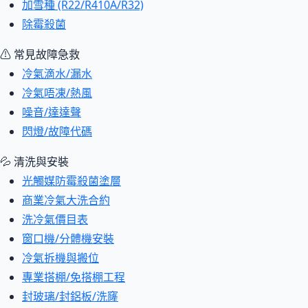
加雪種 (R22/R410A/R32)
除霉殺菌
⚠ 常見故障急救
冷氣滴水/漏水
冷氣唔凍/熱風
噪音/達達聲
閃燈/故障代碼
💦 清洗與安裝
光觸媒防霉殺菌塗層
商業冷氣大洗合約
洗冷氣價目表
窗口機/分體機安裝
冷氣拆機與搬位
專業搭棚/免搭棚工程
封玻璃/封鋁板/洗窿