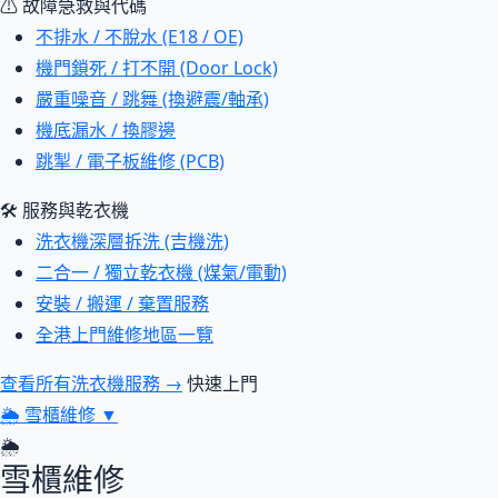
⚠ 故障急救與代碼
不排水 / 不脫水 (E18 / OE)
機門鎖死 / 打不開 (Door Lock)
嚴重噪音 / 跳舞 (換避震/軸承)
機底漏水 / 換膠邊
跳掣 / 電子板維修 (PCB)
🛠 服務與乾衣機
洗衣機深層拆洗 (吉機洗)
二合一 / 獨立乾衣機 (煤氣/電動)
安裝 / 搬運 / 棄置服務
全港上門維修地區一覽
查看所有洗衣機服務 →
快速上門
🌦
雪櫃維修
▼
🌦
雪櫃維修