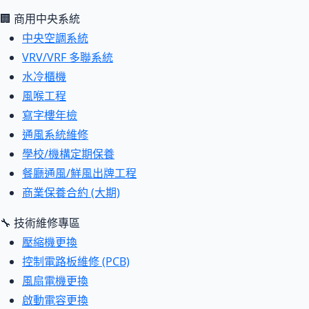
🏢 商用中央系統
中央空調系統
VRV/VRF 多聯系統
水冷櫃機
風喉工程
寫字樓年檢
通風系統維修
學校/機構定期保養
餐廳通風/鮮風出牌工程
商業保養合約 (大期)
🔧 技術維修專區
壓縮機更換
控制電路板維修 (PCB)
風扇電機更換
啟動電容更換