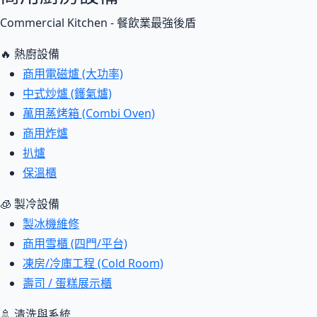
Commercial Kitchen - 餐飲業最強後盾
🔥 熱廚設備
商用電磁爐 (大功率)
中式炒爐 (鑊氣爐)
萬用蒸烤箱 (Combi Oven)
商用炸爐
扒爐
保溫櫃
🧊 製冷設備
製冰機維修
商用雪櫃 (四門/平台)
凍房/冷庫工程 (Cold Room)
壽司 / 蛋糕展示櫃
🚿 清洗與系統