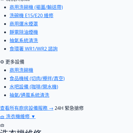
商用洗碗機 (揭蓋/輸送帶)
洗碗機 E15/E20 維修
商用運水煙罩
靜電除油煙機
抽氣系統清洗
食環署 WR1/WR2 諮詢
⚙ 更多設備
商用洗碗機
食品機械 (切肉/攪拌/真空)
水吧設備 (咖啡/開水機)
抽氣/通風系統清洗
查看所有廚房設備服務 →
24H 緊急搶修
🧺
洗衣機維修
▼
🧺