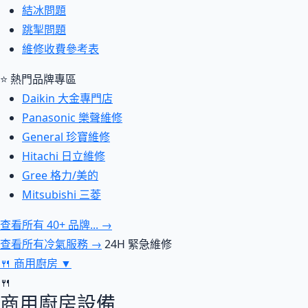
結冰問題
跳掣問題
維修收費參考表
⭐ 熱門品牌專區
Daikin 大金專門店
Panasonic 樂聲維修
General 珍寶維修
Hitachi 日立維修
Gree 格力/美的
Mitsubishi 三菱
查看所有 40+ 品牌... →
查看所有冷氣服務 →
24H 緊急維修
🍴
商用廚房
▼
🍴
商用廚房設備