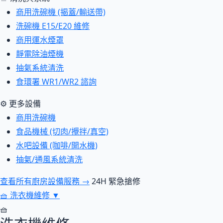
商用洗碗機 (揭蓋/輸送帶)
洗碗機 E15/E20 維修
商用運水煙罩
靜電除油煙機
抽氣系統清洗
食環署 WR1/WR2 諮詢
⚙ 更多設備
商用洗碗機
食品機械 (切肉/攪拌/真空)
水吧設備 (咖啡/開水機)
抽氣/通風系統清洗
查看所有廚房設備服務 →
24H 緊急搶修
🧺
洗衣機維修
▼
🧺