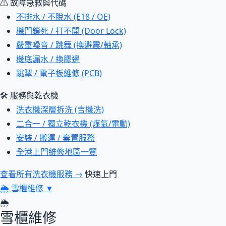
⚠ 故障急救與代碼
不排水 / 不脫水 (E18 / OE)
機門鎖死 / 打不開 (Door Lock)
嚴重噪音 / 跳舞 (換避震/軸承)
機底漏水 / 換膠邊
跳掣 / 電子板維修 (PCB)
🛠 服務與乾衣機
洗衣機深層拆洗 (吉機洗)
二合一 / 獨立乾衣機 (煤氣/電動)
安裝 / 搬運 / 棄置服務
全港上門維修地區一覽
查看所有洗衣機服務 →
快速上門
🌦
雪櫃維修
▼
🌦
雪櫃維修