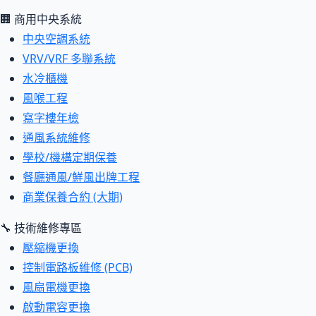
🏢 商用中央系統
中央空調系統
VRV/VRF 多聯系統
水冷櫃機
風喉工程
寫字樓年檢
通風系統維修
學校/機構定期保養
餐廳通風/鮮風出牌工程
商業保養合約 (大期)
🔧 技術維修專區
壓縮機更換
控制電路板維修 (PCB)
風扇電機更換
啟動電容更換