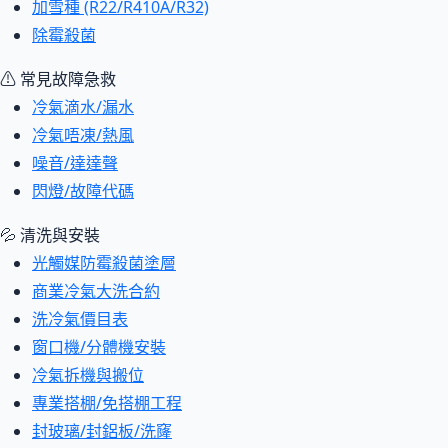
加雪種 (R22/R410A/R32)
除霉殺菌
⚠ 常見故障急救
冷氣滴水/漏水
冷氣唔凍/熱風
噪音/達達聲
閃燈/故障代碼
💦 清洗與安裝
光觸媒防霉殺菌塗層
商業冷氣大洗合約
洗冷氣價目表
窗口機/分體機安裝
冷氣拆機與搬位
專業搭棚/免搭棚工程
封玻璃/封鋁板/洗窿