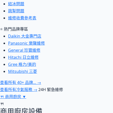
結冰問題
跳掣問題
維修收費參考表
⭐ 熱門品牌專區
Daikin 大金專門店
Panasonic 樂聲維修
General 珍寶維修
Hitachi 日立維修
Gree 格力/美的
Mitsubishi 三菱
查看所有 40+ 品牌... →
查看所有冷氣服務 →
24H 緊急維修
🍴
商用廚房
▼
🍴
商用廚房設備