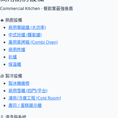
Commercial Kitchen - 餐飲業最強後盾
🔥 熱廚設備
商用電磁爐 (大功率)
中式炒爐 (鑊氣爐)
萬用蒸烤箱 (Combi Oven)
商用炸爐
扒爐
保溫櫃
🧊 製冷設備
製冰機維修
商用雪櫃 (四門/平台)
凍房/冷庫工程 (Cold Room)
壽司 / 蛋糕展示櫃
🚿 清洗與系統