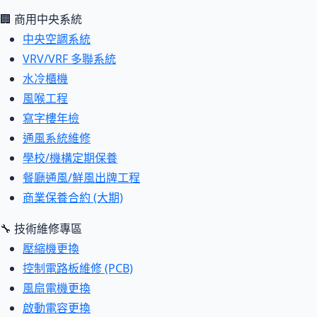
🏢 商用中央系統
中央空調系統
VRV/VRF 多聯系統
水冷櫃機
風喉工程
寫字樓年檢
通風系統維修
學校/機構定期保養
餐廳通風/鮮風出牌工程
商業保養合約 (大期)
🔧 技術維修專區
壓縮機更換
控制電路板維修 (PCB)
風扇電機更換
啟動電容更換