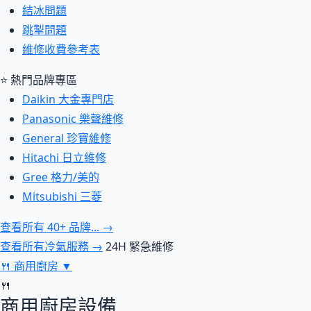
結冰問題
跳掣問題
維修收費參考表
⭐ 熱門品牌專區
Daikin 大金專門店
Panasonic 樂聲維修
General 珍寶維修
Hitachi 日立維修
Gree 格力/美的
Mitsubishi 三菱
查看所有 40+ 品牌... →
查看所有冷氣服務 →
24H 緊急維修
🍴
商用廚房
▼
🍴
商用廚房設備