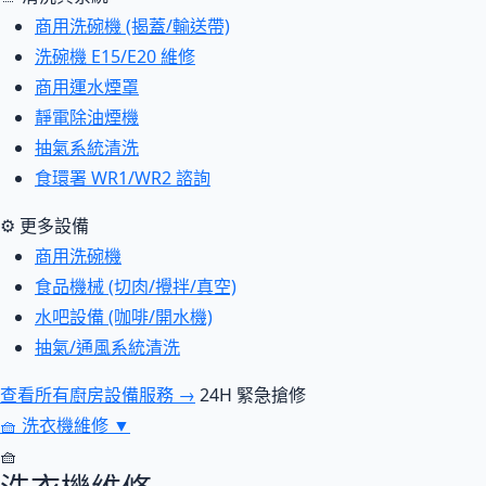
商用洗碗機 (揭蓋/輸送帶)
洗碗機 E15/E20 維修
商用運水煙罩
靜電除油煙機
抽氣系統清洗
食環署 WR1/WR2 諮詢
⚙ 更多設備
商用洗碗機
食品機械 (切肉/攪拌/真空)
水吧設備 (咖啡/開水機)
抽氣/通風系統清洗
查看所有廚房設備服務 →
24H 緊急搶修
🧺
洗衣機維修
▼
🧺