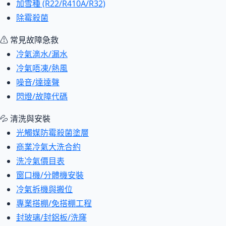
加雪種 (R22/R410A/R32)
除霉殺菌
⚠ 常見故障急救
冷氣滴水/漏水
冷氣唔凍/熱風
噪音/達達聲
閃燈/故障代碼
💦 清洗與安裝
光觸媒防霉殺菌塗層
商業冷氣大洗合約
洗冷氣價目表
窗口機/分體機安裝
冷氣拆機與搬位
專業搭棚/免搭棚工程
封玻璃/封鋁板/洗窿