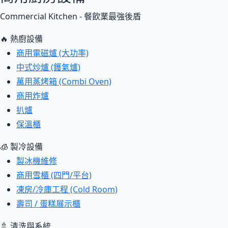
Commercial Kitchen - 餐飲業最強後盾
🔥 熱廚設備
商用電磁爐 (大功率)
中式炒爐 (鑊氣爐)
萬用蒸烤箱 (Combi Oven)
商用炸爐
扒爐
保溫櫃
🧊 製冷設備
製冰機維修
商用雪櫃 (四門/平台)
凍房/冷庫工程 (Cold Room)
壽司 / 蛋糕展示櫃
🚿 清洗與系統