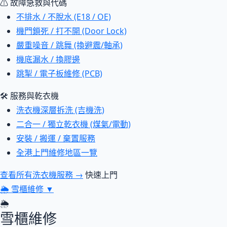
⚠ 故障急救與代碼
不排水 / 不脫水 (E18 / OE)
機門鎖死 / 打不開 (Door Lock)
嚴重噪音 / 跳舞 (換避震/軸承)
機底漏水 / 換膠邊
跳掣 / 電子板維修 (PCB)
🛠 服務與乾衣機
洗衣機深層拆洗 (吉機洗)
二合一 / 獨立乾衣機 (煤氣/電動)
安裝 / 搬運 / 棄置服務
全港上門維修地區一覽
查看所有洗衣機服務 →
快速上門
🌦
雪櫃維修
▼
🌦
雪櫃維修