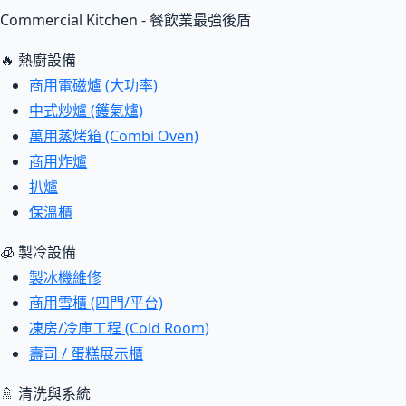
Commercial Kitchen - 餐飲業最強後盾
🔥 熱廚設備
商用電磁爐 (大功率)
中式炒爐 (鑊氣爐)
萬用蒸烤箱 (Combi Oven)
商用炸爐
扒爐
保溫櫃
🧊 製冷設備
製冰機維修
商用雪櫃 (四門/平台)
凍房/冷庫工程 (Cold Room)
壽司 / 蛋糕展示櫃
🚿 清洗與系統