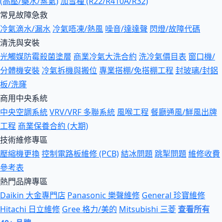
(高壓/藥水/蒸氣)
加雪種 (R22/R410A/R32)
常見故障急救
冷氣滴水/漏水
冷氣唔凍/熱風
噪音/達達聲
閃燈/故障代碼
清洗與安裝
光觸媒防霉殺菌塗層
商業冷氣大洗合約
洗冷氣價目表
窗口機/
分體機安裝
冷氣拆機與搬位
專業搭棚/免搭棚工程
封玻璃/封鋁
板/洗窿
商用中央系統
中央空調系統
VRV/VRF 多聯系統
風喉工程
餐廳通風/鮮風出牌
工程
商業保養合約 (大期)
技術維修專區
壓縮機更換
控制電路板維修 (PCB)
結冰問題
跳掣問題
維修收費
參考表
熱門品牌專區
Daikin 大金專門店
Panasonic 樂聲維修
General 珍寶維修
Hitachi 日立維修
Gree 格力/美的
Mitsubishi 三菱
查看所有