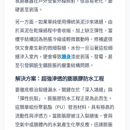
長期暴露在戶外受紫外線照射，很容易老化、變
硬甚至剝落。
另一方面，如果單純使用傳統英泥沙來填縫，由
於英泥在乾燥過程中會收縮，加上缺乏彈性，當
樓宇結構因為熱脹冷縮或輕微震動時，修補處很
快又會產生新的微細裂縫。水份一旦沿著這些細
縫滲入室內，便會導致
牆身
漆皮剝落、發霉，甚
至引發鋼筋生鏽膨脹的嚴重結構問題。
解決方案：超強滲透的膨脹膠防水工程
要徹底根治裂縫漏水，關鍵在於「深入填縫」與
「彈性抗裂」。膨脹膠防水工程正是為此而生。
這類單組份聚氨酯（PU）發泡材料，具有極高的
流動性與滲透力。當膨脹膠被注入裂縫後，會與
空氣中或牆體內的水氣產生化學反應，迅速膨脹