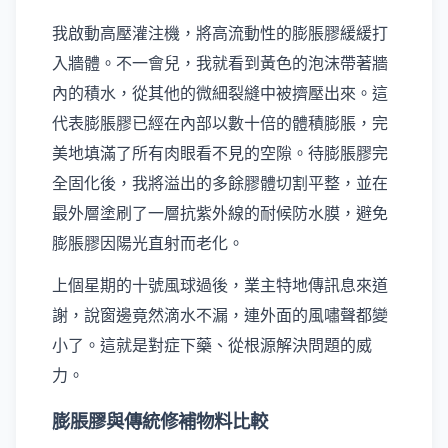
我啟動高壓灌注機，將高流動性的膨脹膠緩緩打
入牆體。不一會兒，我就看到黃色的泡沫帶著牆
內的積水，從其他的微細裂縫中被擠壓出來。這
代表膨脹膠已經在內部以數十倍的體積膨脹，完
美地填滿了所有肉眼看不見的空隙。待膨脹膠完
全固化後，我將溢出的多餘膠體切割平整，並在
最外層塗刷了一層抗紫外線的耐候防水膜，避免
膨脹膠因陽光直射而老化。
上個星期的十號風球過後，業主特地傳訊息來道
謝，說窗邊竟然滴水不漏，連外面的風嘯聲都變
小了。這就是對症下藥、從根源解決問題的威
力。
膨脹膠與傳統修補物料比較