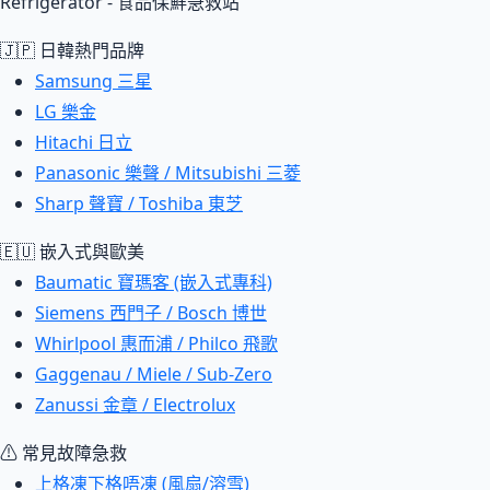
Refrigerator - 食品保鮮急救站
🇯🇵 日韓熱門品牌
Samsung 三星
LG 樂金
Hitachi 日立
Panasonic 樂聲 / Mitsubishi 三菱
Sharp 聲寶 / Toshiba 東芝
🇪🇺 嵌入式與歐美
Baumatic 寶瑪客 (嵌入式專科)
Siemens 西門子 / Bosch 博世
Whirlpool 惠而浦 / Philco 飛歌
Gaggenau / Miele / Sub-Zero
Zanussi 金章 / Electrolux
⚠ 常見故障急救
上格凍下格唔凍 (風扇/溶雪)