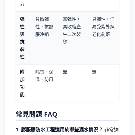
力
彈
具微彈
無彈性，
具彈性，但
性
性，抗熱
易收縮產
易受紫外線
與
脹冷縮
生二次裂
老化剝落
抗
縫
裂
性
附
隔音、保
無
無
加
溫、防風
功
能
常見問題 FAQ
1. 膨脹膠防水工程適用於哪些漏水情況？
非常適