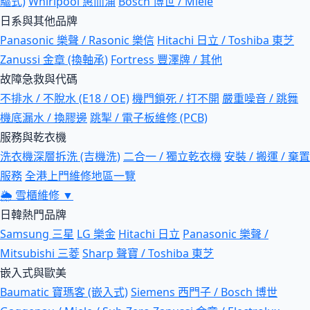
驅式)
Whirlpool 惠而浦
Bosch 博世 / Miele
日系與其他品牌
Panasonic 樂聲 / Rasonic 樂信
Hitachi 日立 / Toshiba 東芝
Zanussi 金章 (換軸承)
Fortress 豐澤牌 / 其他
故障急救與代碼
不排水 / 不脫水 (E18 / OE)
機門鎖死 / 打不開
嚴重噪音 / 跳舞
機底漏水 / 換膠邊
跳掣 / 電子板維修 (PCB)
服務與乾衣機
洗衣機深層拆洗 (吉機洗)
二合一 / 獨立乾衣機
安裝 / 搬運 / 棄置
服務
全港上門維修地區一覽
🌦
雪櫃維修
▼
日韓熱門品牌
Samsung 三星
LG 樂金
Hitachi 日立
Panasonic 樂聲 /
Mitsubishi 三菱
Sharp 聲寶 / Toshiba 東芝
嵌入式與歐美
Baumatic 寶瑪客 (嵌入式)
Siemens 西門子 / Bosch 博世