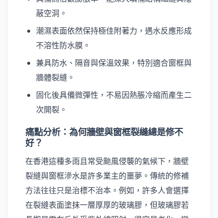
蔽空洞。
潮濕表面依然保持極佳附著力，遇水反應形成
不溶性防水膜。
兼具防水、隔音與保溫效果，特別適合窗框與
牆體裂縫。
固化後具備微彈性，不易因熱脹冷縮而產生二
次開裂。
痛點分析：為何牆壁與窗框裂縫總是修不
好？
在香港這種多雨且常受颱風侵襲的氣候下，牆壁
裂縫與窗框滲水是許多業主的噩夢。傳統的修補
方法往往只是治標不治本。例如，許多人會選擇
在裂縫表面塗抹一層厚厚的玻璃膠，但玻璃膠若