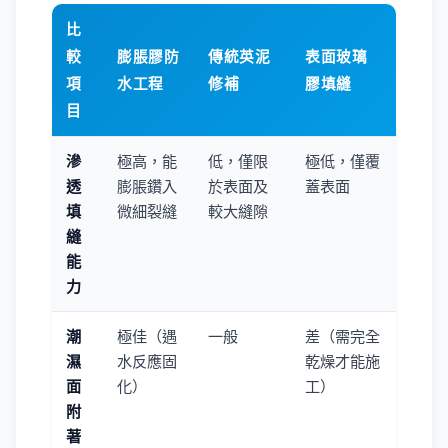
比
較
膨脹膠防
傳統英泥
表面玻璃
項
水工程
修補
膠填縫
目
滲
極高，能
低，僅限
極低，僅覆
透
膨脹鑽入
於表面及
蓋表面
填
微細裂縫
較大縫隙
縫
能
力
潮
極佳（遇
一般
差（需完全
濕
水反應固
乾燥才能施
面
化）
工）
附
著