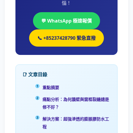
惱！
💬 WhatsApp 極速報價
📞 +85237428790 緊急直撥
📑 文章目錄
重點摘要
痛點分析：為何牆壁與窗框裂縫總是
修不好？
解決方案：超強滲透的膨脹膠防水工
程