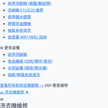
商用洗碗機 (揭蓋/輸送帶)
洗碗機 E15/E20 維修
商用運水煙罩
靜電除油煙機
抽氣系統清洗
食環署 WR1/WR2 諮詢
⚙ 更多設備
商用洗碗機
食品機械 (切肉/攪拌/真空)
水吧設備 (咖啡/開水機)
抽氣/通風系統清洗
查看所有廚房設備服務 →
24H 緊急搶修
🧺
洗衣機維修
▼
🧺
洗衣機維修