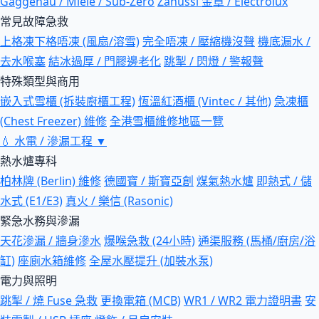
Gaggenau / Miele / Sub-Zero
Zanussi 金章 / Electrolux
常見故障急救
上格凍下格唔凍 (風扇/溶雪)
完全唔凍 / 壓縮機沒聲
機底漏水 /
去水喉塞
結冰過厚 / 門膠邊老化
跳掣 / 閃燈 / 警報聲
特殊類型與商用
嵌入式雪櫃 (拆裝廚櫃工程)
恆溫紅酒櫃 (Vintec / 其他)
急凍櫃
(Chest Freezer) 維修
全港雪櫃維修地區一覽
💧
水電 / 滲漏工程
▼
熱水爐專科
柏林牌 (Berlin) 維修
德國寶 / 斯寶亞創
煤氣熱水爐
即熱式 / 儲
水式 (E1/E3)
真火 / 樂信 (Rasonic)
緊急水務與滲漏
天花滲漏 / 牆身滲水
爆喉急救 (24小時)
通渠服務 (馬桶/廚房/浴
缸)
座廁水箱維修
全屋水壓提升 (加裝水泵)
電力與照明
跳掣 / 燒 Fuse 急救
更換電箱 (MCB)
WR1 / WR2 電力證明書
安