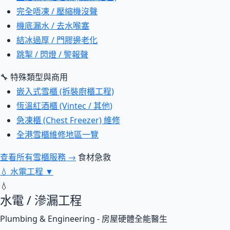
完全唔凍 / 壓縮機沒聲
機底漏水 / 去水喉塞
結冰過厚 / 門膠邊老化
跳掣 / 閃燈 / 警報聲
🔧 特殊類型與商用
嵌入式雪櫃 (拆裝廚櫃工程)
恆溫紅酒櫃 (Vintec / 其他)
急凍櫃 (Chest Freezer) 維修
全港雪櫃維修地區一覽
查看所有雪櫃服務 →
食材急救
💧
水電工程
▼
💧
水電 / 滲漏工程
Plumbing & Engineering - 房屋硬體全能醫生