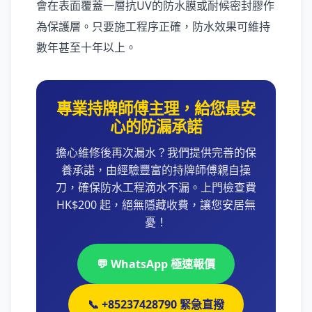
會在表面覆蓋一層抗UV的防水膜或耐候密封膠作
為保護層。只要施工程序正確，防水效果可維持
數年甚至十年以上。
專業持牌師傅主理，給您最安
心的防漏承諾
擔心維修後再次漏水？我們提供完善的保
養承諾，由經驗豐富的持牌師傅親自操
刀，確保防水工程滴水不漏。上門檢查費
HK$200 起，絕無隱藏收費，讓您安居無
憂！
💬 WhatsApp 極速報價
📞 +85237428790 緊急直撥