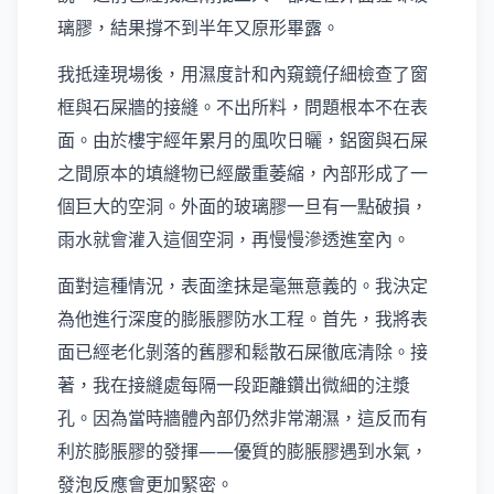
璃膠，結果撐不到半年又原形畢露。
我抵達現場後，用濕度計和內窺鏡仔細檢查了窗
框與石屎牆的接縫。不出所料，問題根本不在表
面。由於樓宇經年累月的風吹日曬，鋁窗與石屎
之間原本的填縫物已經嚴重萎縮，內部形成了一
個巨大的空洞。外面的玻璃膠一旦有一點破損，
雨水就會灌入這個空洞，再慢慢滲透進室內。
面對這種情況，表面塗抹是毫無意義的。我決定
為他進行深度的膨脹膠防水工程。首先，我將表
面已經老化剝落的舊膠和鬆散石屎徹底清除。接
著，我在接縫處每隔一段距離鑽出微細的注漿
孔。因為當時牆體內部仍然非常潮濕，這反而有
利於膨脹膠的發揮——優質的膨脹膠遇到水氣，
發泡反應會更加緊密。