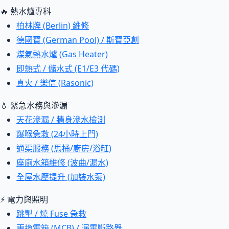
🔥 熱水爐專科
柏林牌 (Berlin) 維修
德國寶 (German Pool) / 斯寶亞創
煤氣熱水爐 (Gas Heater)
即熱式 / 儲水式 (E1/E3 代碼)
真火 / 樂信 (Rasonic)
💧 緊急水務與滲漏
天花滲漏 / 牆身滲水檢測
爆喉急救 (24小時上門)
通渠服務 (馬桶/廚房/浴缸)
座廁水箱維修 (波曲/漏水)
全屋水壓提升 (加裝水泵)
⚡ 電力與照明
跳掣 / 燒 Fuse 急救
更換電箱 (MCB) / 漏電斷路器