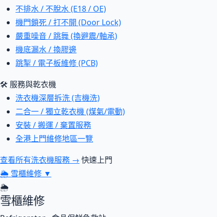
不排水 / 不脫水 (E18 / OE)
機門鎖死 / 打不開 (Door Lock)
嚴重噪音 / 跳舞 (換避震/軸承)
機底漏水 / 換膠邊
跳掣 / 電子板維修 (PCB)
🛠 服務與乾衣機
洗衣機深層拆洗 (吉機洗)
二合一 / 獨立乾衣機 (煤氣/電動)
安裝 / 搬運 / 棄置服務
全港上門維修地區一覽
查看所有洗衣機服務 →
快速上門
🌦
雪櫃維修
▼
🌦
雪櫃維修