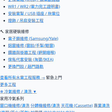
WR1 / WR2 (電力完工證明書)
安裝電掣 / USB 插座 / 拖電位
燈飾 / 吊扇安裝工程
🔨 家居硬裝維修
電子鎖維修 (Samsung/Yale)
鋁窗維修 (窗鉸/手掣/驗窗)
鑽牆與掛牆工程 (避開暗喉)
傢俬代客安裝 (淘寶/IKEA)
更換門鉸 / 趟門路軌
查看所有水電工程服務 →
緊急上門
更多工程
❄
冷氣維修 / 清洗
▼
家用冷氣系列
窗口機維修/清洗
分體機維修/清洗
天花機 (Cassette)
專業清洗