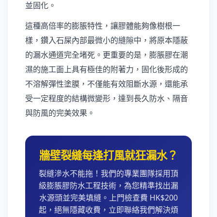
並固化。
這種高倍率的膨脹特性，讓膠體能夠像樹根一
樣，鑽入石屎內部最微小的縫隙中，將原本隱蔽
的漏水通道完全堵死。更重要的是，膨脹膠在潮
濕的施工面上具有極佳的附著力，固化後形成的
不溶解彈性塗膜，不僅能有效阻斷水源，還能承
受一定程度的結構微變形，達到長久防水、隔音
與防風的完美效果。
牆壁裂縫每逢打風就狂漏水？
裂縫滲水不能拖！我們的專業團隊採用頂
級膨脹膠防水工程技術，為您精準找出漏
水源頭並完美填縫。上門檢查費 HK$200
起，絕無隱藏收費，立即聯絡我們解決煩