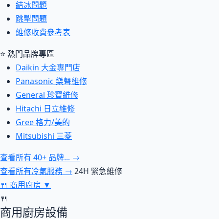
結冰問題
跳掣問題
維修收費參考表
⭐ 熱門品牌專區
Daikin 大金專門店
Panasonic 樂聲維修
General 珍寶維修
Hitachi 日立維修
Gree 格力/美的
Mitsubishi 三菱
查看所有 40+ 品牌... →
查看所有冷氣服務 →
24H 緊急維修
🍴
商用廚房
▼
🍴
商用廚房設備