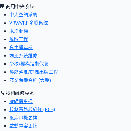
🏢 商用中央系統
中央空調系統
VRV/VRF 多聯系統
水冷櫃機
風喉工程
寫字樓年檢
通風系統維修
學校/機構定期保養
餐廳通風/鮮風出牌工程
商業保養合約 (大期)
🔧 技術維修專區
壓縮機更換
控制電路板維修 (PCB)
風扇電機更換
啟動電容更換