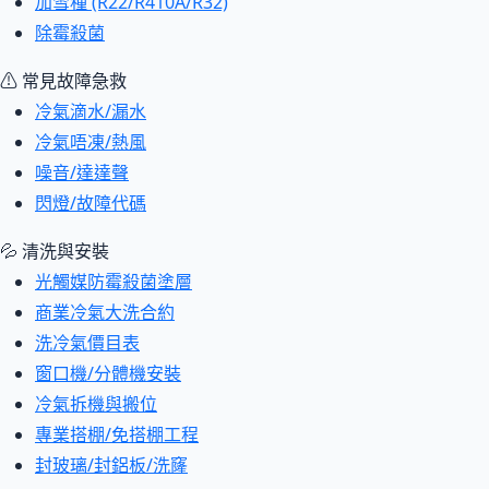
加雪種 (R22/R410A/R32)
除霉殺菌
⚠ 常見故障急救
冷氣滴水/漏水
冷氣唔凍/熱風
噪音/達達聲
閃燈/故障代碼
💦 清洗與安裝
光觸媒防霉殺菌塗層
商業冷氣大洗合約
洗冷氣價目表
窗口機/分體機安裝
冷氣拆機與搬位
專業搭棚/免搭棚工程
封玻璃/封鋁板/洗窿