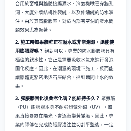
合用於窗框與牆體接縫漏水、冷氣機喉管穿牆孔
洞、大廈外牆結構性裂縫，以及伸縮縫的防水灌
注。由於其高膨脹率，對於內部有空洞的滲水問
題效果尤為顯著。
2. 施工時如果牆壁正在漏水或非常潮濕，還能使
用膨脹膠嗎？
絕對可以。專業的防水膨脹膠具有
極佳的親水性，它正是需要吸收水氣來進行發泡
固化反應。因此，在潮濕的環境下施工，反而能
讓膠體更緊密地與石屎結合，達到瞬間止水的效
果。
3. 膨脹膠固化後會老化嗎？能維持多久？
聚氨酯
（PU）膨脹膠本身不耐強烈紫外線（UV），如
果直接暴露在陽光下會逐漸變黃變脆。因此，專
業的師傅在完成膨脹膠灌注並切割平整後，一定