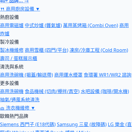
40+ 品牌... →
🍴
商用廚房設備
▼
熱廚設備
商用電磁爐
中式炒爐 (鑊氣爐)
萬用蒸烤箱 (Combi Oven)
商用
炸爐
製冷設備
製冰機維修
商用雪櫃 (四門/平台)
凍房/冷庫工程 (Cold Room)
壽司 / 蛋糕展示櫃
清洗與系統
商用洗碗機 (揭蓋/輸送帶)
商用運水煙罩
食環署 WR1/WR2 諮詢
更多設備
商用洗碗機
食品機械 (切肉/攪拌/真空)
水吧設備 (咖啡/開水機)
抽氣/通風系統清洗
🧺
洗衣機維修
▼
歐韓熱門品牌
Siemens 西門子 (E18代碼)
Samsung 三星 (故障碼)
LG 樂金 (直