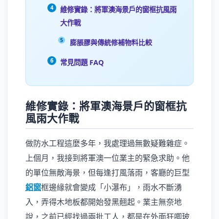
維修實錄：將軍澳海景戶的窗框抗風雨
大作戰
膨脹膠與傳統修補物料比較
常見問題 FAQ
維修實錄：將軍澳海景戶的窗框抗
風雨大作戰
做防水工程這麼多年，我處理過無數疑難雜症。
上個月，我接到將軍澳一位業主的緊急求助。他
的單位無敵海景，但每逢打風落雨，客廳的巨型
鋁窗
框邊緣就會變成「小瀑布」，雨水不斷湧
入，弄得木地板都開始發黑翹起。業主無奈地
說，之前已經找過兩批工人，都是在外面狂唧玻