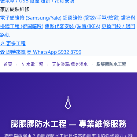
裝電掣 / USB 插座
燈飾 / 吊扇安裝
家居硬裝維修
電子鎖維修 (Samsung/Yale)
鋁窗維修 (窗鉸/手掣/驗窗)
鑽牆與
掛牆工程 (避開暗喉)
傢俬代客安裝 (淘寶/IKEA)
更換門鉸 / 趟門
路軌
🔎 更多工程
☎ 即時來電
💬 WhatsApp 5932 8799
首頁
›
💧 水電工程
›
天花滲漏/牆身滲水
›
膨脹膠防水工程
💧
膨脹膠防水工程 — 專業維修服務
牆壁裂縫漏水？膨脹膠防水工程具備高膨脹率與超強滲透力，能