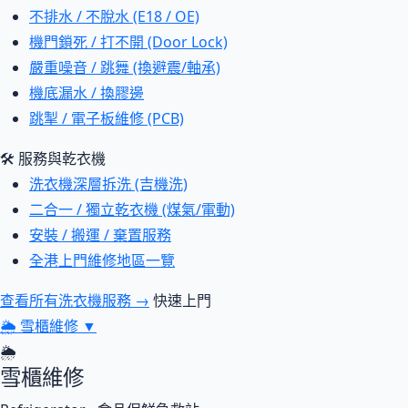
不排水 / 不脫水 (E18 / OE)
機門鎖死 / 打不開 (Door Lock)
嚴重噪音 / 跳舞 (換避震/軸承)
機底漏水 / 換膠邊
跳掣 / 電子板維修 (PCB)
🛠 服務與乾衣機
洗衣機深層拆洗 (吉機洗)
二合一 / 獨立乾衣機 (煤氣/電動)
安裝 / 搬運 / 棄置服務
全港上門維修地區一覽
查看所有洗衣機服務 →
快速上門
🌦
雪櫃維修
▼
🌦
雪櫃維修