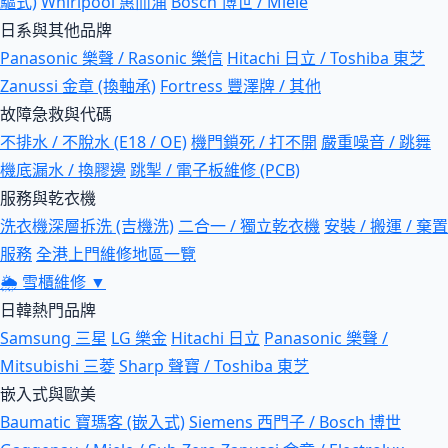
驅式)
Whirlpool 惠而浦
Bosch 博世 / Miele
日系與其他品牌
Panasonic 樂聲 / Rasonic 樂信
Hitachi 日立 / Toshiba 東芝
Zanussi 金章 (換軸承)
Fortress 豐澤牌 / 其他
故障急救與代碼
不排水 / 不脫水 (E18 / OE)
機門鎖死 / 打不開
嚴重噪音 / 跳舞
機底漏水 / 換膠邊
跳掣 / 電子板維修 (PCB)
服務與乾衣機
洗衣機深層拆洗 (吉機洗)
二合一 / 獨立乾衣機
安裝 / 搬運 / 棄置
服務
全港上門維修地區一覽
🌦
雪櫃維修
▼
日韓熱門品牌
Samsung 三星
LG 樂金
Hitachi 日立
Panasonic 樂聲 /
Mitsubishi 三菱
Sharp 聲寶 / Toshiba 東芝
嵌入式與歐美
Baumatic 寶瑪客 (嵌入式)
Siemens 西門子 / Bosch 博世