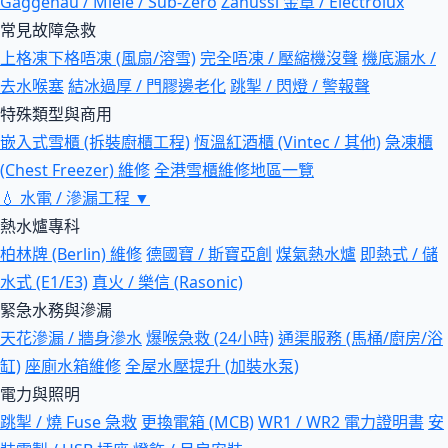
Gaggenau / Miele / Sub-Zero
Zanussi 金章 / Electrolux
常見故障急救
上格凍下格唔凍 (風扇/溶雪)
完全唔凍 / 壓縮機沒聲
機底漏水 /
去水喉塞
結冰過厚 / 門膠邊老化
跳掣 / 閃燈 / 警報聲
特殊類型與商用
嵌入式雪櫃 (拆裝廚櫃工程)
恆溫紅酒櫃 (Vintec / 其他)
急凍櫃
(Chest Freezer) 維修
全港雪櫃維修地區一覽
💧
水電 / 滲漏工程
▼
熱水爐專科
柏林牌 (Berlin) 維修
德國寶 / 斯寶亞創
煤氣熱水爐
即熱式 / 儲
水式 (E1/E3)
真火 / 樂信 (Rasonic)
緊急水務與滲漏
天花滲漏 / 牆身滲水
爆喉急救 (24小時)
通渠服務 (馬桶/廚房/浴
缸)
座廁水箱維修
全屋水壓提升 (加裝水泵)
電力與照明
跳掣 / 燒 Fuse 急救
更換電箱 (MCB)
WR1 / WR2 電力證明書
安