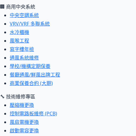
🏢 商用中央系統
中央空調系統
VRV/VRF 多聯系統
水冷櫃機
風喉工程
寫字樓年檢
通風系統維修
學校/機構定期保養
餐廳通風/鮮風出牌工程
商業保養合約 (大期)
🔧 技術維修專區
壓縮機更換
控制電路板維修 (PCB)
風扇電機更換
啟動電容更換