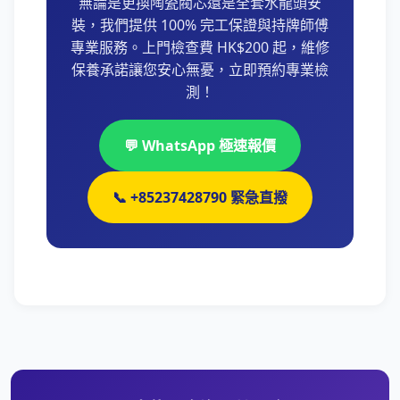
無論是更換陶瓷閥芯還是全套水龍頭安
裝，我們提供 100% 完工保證與持牌師傅
專業服務。上門檢查費 HK$200 起，維修
保養承諾讓您安心無憂，立即預約專業檢
測！
💬 WhatsApp 極速報價
📞 +85237428790 緊急直撥