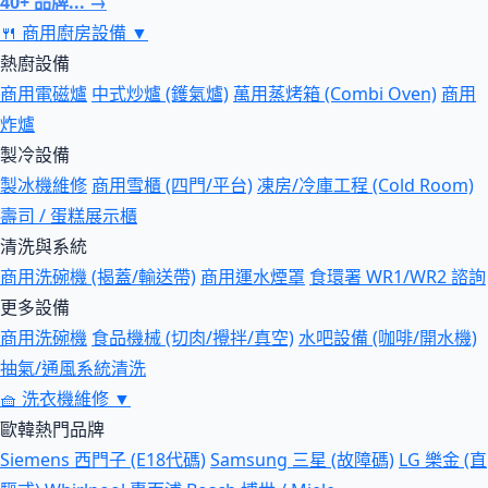
40+ 品牌... →
🍴
商用廚房設備
▼
熱廚設備
商用電磁爐
中式炒爐 (鑊氣爐)
萬用蒸烤箱 (Combi Oven)
商用
炸爐
製冷設備
製冰機維修
商用雪櫃 (四門/平台)
凍房/冷庫工程 (Cold Room)
壽司 / 蛋糕展示櫃
清洗與系統
商用洗碗機 (揭蓋/輸送帶)
商用運水煙罩
食環署 WR1/WR2 諮詢
更多設備
商用洗碗機
食品機械 (切肉/攪拌/真空)
水吧設備 (咖啡/開水機)
抽氣/通風系統清洗
🧺
洗衣機維修
▼
歐韓熱門品牌
Siemens 西門子 (E18代碼)
Samsung 三星 (故障碼)
LG 樂金 (直