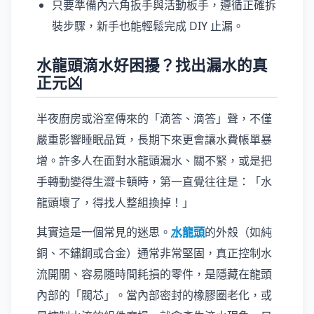
只要準備內六角扳手與活動板手，遵循正確拆
裝步驟，新手也能輕鬆完成 DIY 止漏。
水龍頭滴水好困擾？找出漏水的真
正元凶
半夜廚房或浴室傳來的「滴答、滴答」聲，不僅
嚴重影響睡眠品質，長期下來更會讓水費帳單暴
增。許多人在面對水龍頭漏水、關不緊，或是把
手轉動變得生澀卡頓時，第一直覺往往是：「水
龍頭壞了，得找人整組換掉！」
其實這是一個常見的迷思。
水龍頭
的外殼（如純
銅、不鏽鋼或合金）通常非常堅固，真正控制水
流開關、容易隨時間耗損的零件，是隱藏在龍頭
內部的「閥芯」。當內部密封的橡膠圈老化，或