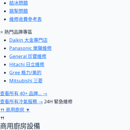
結冰問題
跳掣問題
維修收費參考表
⭐ 熱門品牌專區
Daikin 大金專門店
Panasonic 樂聲維修
General 珍寶維修
Hitachi 日立維修
Gree 格力/美的
Mitsubishi 三菱
查看所有 40+ 品牌... →
查看所有冷氣服務 →
24H 緊急維修
🍴
商用廚房
▼
🍴
商用廚房設備