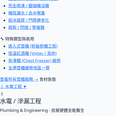
完全唔凍 / 壓縮機沒聲
機底漏水 / 去水喉塞
結冰過厚 / 門膠邊老化
跳掣 / 閃燈 / 警報聲
🔧 特殊類型與商用
嵌入式雪櫃 (拆裝廚櫃工程)
恆溫紅酒櫃 (Vintec / 其他)
急凍櫃 (Chest Freezer) 維修
全港雪櫃維修地區一覽
查看所有雪櫃服務 →
食材急救
💧
水電工程
▼
💧
水電 / 滲漏工程
Plumbing & Engineering - 房屋硬體全能醫生