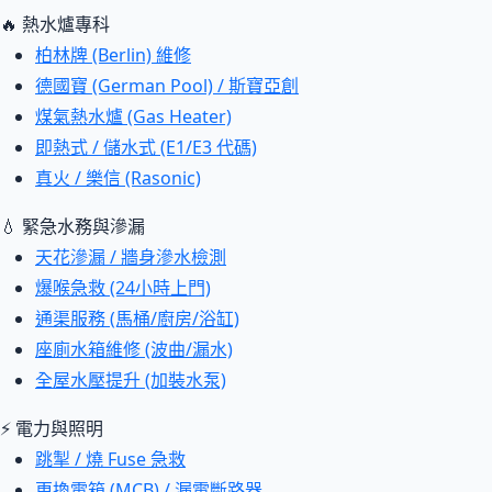
🔥 熱水爐專科
柏林牌 (Berlin) 維修
德國寶 (German Pool) / 斯寶亞創
煤氣熱水爐 (Gas Heater)
即熱式 / 儲水式 (E1/E3 代碼)
真火 / 樂信 (Rasonic)
💧 緊急水務與滲漏
天花滲漏 / 牆身滲水檢測
爆喉急救 (24小時上門)
通渠服務 (馬桶/廚房/浴缸)
座廁水箱維修 (波曲/漏水)
全屋水壓提升 (加裝水泵)
⚡ 電力與照明
跳掣 / 燒 Fuse 急救
更換電箱 (MCB) / 漏電斷路器