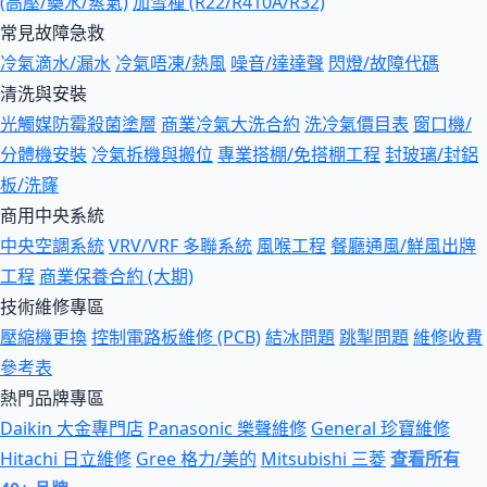
(高壓/藥水/蒸氣)
加雪種 (R22/R410A/R32)
常見故障急救
冷氣滴水/漏水
冷氣唔凍/熱風
噪音/達達聲
閃燈/故障代碼
清洗與安裝
光觸媒防霉殺菌塗層
商業冷氣大洗合約
洗冷氣價目表
窗口機/
分體機安裝
冷氣拆機與搬位
專業搭棚/免搭棚工程
封玻璃/封鋁
板/洗窿
商用中央系統
中央空調系統
VRV/VRF 多聯系統
風喉工程
餐廳通風/鮮風出牌
工程
商業保養合約 (大期)
技術維修專區
壓縮機更換
控制電路板維修 (PCB)
結冰問題
跳掣問題
維修收費
參考表
熱門品牌專區
Daikin 大金專門店
Panasonic 樂聲維修
General 珍寶維修
Hitachi 日立維修
Gree 格力/美的
Mitsubishi 三菱
查看所有