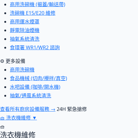
商用洗碗機 (揭蓋/輸送帶)
洗碗機 E15/E20 維修
商用運水煙罩
靜電除油煙機
抽氣系統清洗
食環署 WR1/WR2 諮詢
⚙ 更多設備
商用洗碗機
食品機械 (切肉/攪拌/真空)
水吧設備 (咖啡/開水機)
抽氣/通風系統清洗
查看所有廚房設備服務 →
24H 緊急搶修
🧺
洗衣機維修
▼
🧺
洗衣機維修