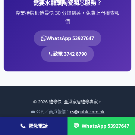
需要水龍頭陶瓷閥芯服務？
專業持牌師傅最快 30 分鐘到達，免費上門檢查報
價
WhatsApp 53927647
致電 3742 8790
© 2026 維修快. 全港家居維修專家。
💼 公司／商戶報價：
cs@gahk.com.hk
關於我們
·
聯絡我們
·
私隱政策
📞
💬
緊急電話
WhatsApp 53927647