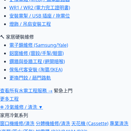
WR1 / WR2 (電力完工證明書)
安裝電掣 / USB 插座 / 拖電位
燈飾 / 吊扇安裝工程
🔨 家居硬裝維修
電子鎖維修 (Samsung/Yale)
鋁窗維修 (窗鉸/手掣/驗窗)
鑽牆與掛牆工程 (避開暗喉)
傢俬代客安裝 (淘寶/IKEA)
更換門鉸 / 趟門路軌
查看所有水電工程服務 →
緊急上門
更多工程
❄
冷氣維修 / 清洗
▼
家用冷氣系列
窗口機維修/清洗
分體機維修/清洗
天花機 (Cassette)
專業清洗