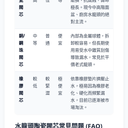
瓷
高
佳
等
磨損、抗腐蝕，壽命
閥
極長。現今中高階面
芯
盆、廚房水龍頭的絕
對主流。
銅/
中
普
便
內部為金屬球體，拆
鋼
等
通
宜
卸較容易，但長期使
珠
用易受水中雜質刮傷
閥
導致漏水，常見於平
芯
價老式龍頭。
橡
較
較
極
依靠橡膠墊片擠壓止
膠
低
緊
便
水，極易因為橡膠老
閥
澀
宜
化、硬化而頻繁漏
芯
水，目前已逐漸被市
場淘汰。
水龍頭陶瓷閥芯常見問題 (FAQ)