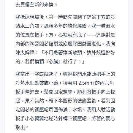
去買個全新的來換。
我抵達現場後，第一時間先關閉了鋅盆下方的冷
熱水三角閥。憑藉多年的維修經驗，我一看漏水
的位置在把手下方，心裡就有底了——這絕對是
內部的陶瓷閥芯破裂或底層膠圈嚴重老化。我向
陳太解釋：「不用急著換新龍頭，這外殼還好好
的，我們換顆『心臟』就行了。」
我拿出一字螺絲起子，輕輕挑開水龍頭把手上的
冷熱水紅藍裝飾小蓋，接著用 2.5mm 的內六角
扳手伸進去，鬆開固定螺絲，順利將把手向上拔
起。果不其然，轉下半圓形的裝飾蓋後，看到固
定閥芯的銅壓帽周圍佈滿了水垢。我用大號活動
板手小心翼翼地逆時針轉下銅壓帽，將舊的閥芯
取出。