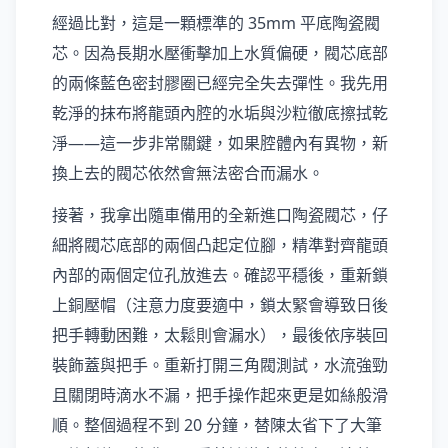
經過比對，這是一顆標準的 35mm 平底陶瓷閥
芯。因為長期水壓衝擊加上水質偏硬，閥芯底部
的兩條藍色密封膠圈已經完全失去彈性。我先用
乾淨的抹布將龍頭內腔的水垢與沙粒徹底擦拭乾
淨——這一步非常關鍵，如果腔體內有異物，新
換上去的閥芯依然會無法密合而漏水。
接著，我拿出隨車備用的全新進口陶瓷閥芯，仔
細將閥芯底部的兩個凸起定位腳，精準對齊龍頭
內部的兩個定位孔放進去。確認平穩後，重新鎖
上銅壓帽（注意力度要適中，鎖太緊會導致日後
把手轉動困難，太鬆則會漏水），最後依序裝回
裝飾蓋與把手。重新打開三角閥測試，水流強勁
且關閉時滴水不漏，把手操作起來更是如絲般滑
順。整個過程不到 20 分鐘，替陳太省下了大筆