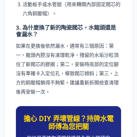
活動板手或水管鉗（用來轉開內部固定閥芯的
六角銅壓帽）。
3. 為什麼換了新的陶瓷閥芯，水龍頭還是
會漏水？
如果在更換後依然漏水，通常有三個原因：第
一，龍頭內腔沒有清理乾淨，殘留的水垢沙粒頂
住了新閥芯的膠圈；第二，安裝時底部的定位腳
沒有準確卡入定位孔，導致閥芯傾斜；第三，上
方的銅壓帽鎖得不夠緊。建議重新拆開檢查清理
後再安裝一次。
擔心 DIY 弄壞管線？持牌水電
師傅為您把關