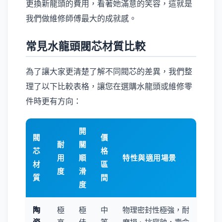
更換新龍頭的費用，看著她滿意的笑容，這就是
我們做維修師傅最大的成就感。
常見水龍頭閥芯材質比較
為了讓大家更清楚了解不同閥芯的差異，我們整
理了以下比較表格，讓您在選購水龍頭或維修零
件時更有方向：
開
閥
價
耐
關
芯
格
用
順
特性與適用場景
材
區
度
滑
質
間
度
陶
極
極
中
物理密封性極強，耐