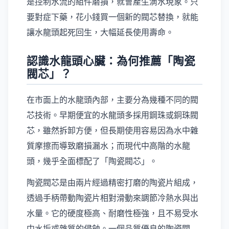
是控制水流的組件磨損，就會產生滴水現象。只
要對症下藥，花小錢買一個新的閥芯替換，就能
讓水龍頭起死回生，大幅延長使用壽命。
認識水龍頭心臟：為何推薦「陶瓷
閥芯」？
在市面上的水龍頭內部，主要分為幾種不同的閥
芯技術。早期便宜的水龍頭多採用鋼珠或銅珠閥
芯，雖然拆卸方便，但長期使用容易因為水中雜
質摩擦而導致磨損漏水；而現代中高階的水龍
頭，幾乎全面標配了「陶瓷閥芯」。
陶瓷閥芯是由兩片經過精密打磨的陶瓷片組成，
透過手柄帶動陶瓷片相對滑動來調節冷熱水與出
水量。它的硬度極高、耐磨性極強，且不易受水
中水垢或雜質的侵蝕。一個品質優良的陶瓷閥