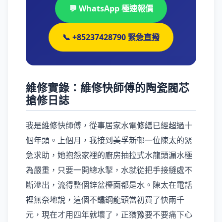
💬 WhatsApp 極速報價
📞 +85237428790 緊急直撥
維修實錄：維修快師傅的陶瓷閥芯
搶修日誌
我是維修快師傅，從事居家水電修繕已經超過十
個年頭。上個月，我接到美孚新邨一位陳太的緊
急求助，她抱怨家裡的廚房抽拉式水龍頭漏水極
為嚴重，只要一開總水掣，水就從把手接縫處不
斷滲出，流得整個鋅盆檯面都是水。陳太在電話
裡無奈地說，這個不鏽鋼龍頭當初買了快兩千
元，現在才用四年就壞了，正猶豫要不要痛下心