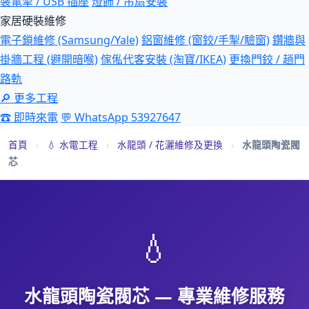
裝電掣 / USB 插座
燈飾 / 吊扇安裝
家居硬裝維修
電子鎖維修 (Samsung/Yale)
鋁窗維修 (窗鉸/手掣/驗窗)
鑽牆與
掛牆工程 (避開暗喉)
傢俬代客安裝 (淘寶/IKEA)
更換門鉸 / 趟門
路軌
🔎 更多工程
☎ 即時來電
💬 WhatsApp 53927647
首頁
›
💧 水電工程
›
水龍頭 / 花灑維修及更換
›
水龍頭陶瓷閥
芯
💧
水龍頭陶瓷閥芯 — 專業維修服務