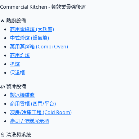
Commercial Kitchen - 餐飲業最強後盾
🔥 熱廚設備
商用電磁爐 (大功率)
中式炒爐 (鑊氣爐)
萬用蒸烤箱 (Combi Oven)
商用炸爐
扒爐
保溫櫃
🧊 製冷設備
製冰機維修
商用雪櫃 (四門/平台)
凍房/冷庫工程 (Cold Room)
壽司 / 蛋糕展示櫃
🚿 清洗與系統