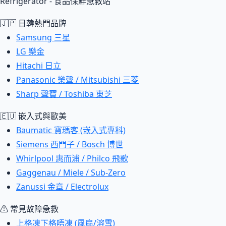
Refrigerator - 食品保鮮急救站
🇯🇵 日韓熱門品牌
Samsung 三星
LG 樂金
Hitachi 日立
Panasonic 樂聲 / Mitsubishi 三菱
Sharp 聲寶 / Toshiba 東芝
🇪🇺 嵌入式與歐美
Baumatic 寶瑪客 (嵌入式專科)
Siemens 西門子 / Bosch 博世
Whirlpool 惠而浦 / Philco 飛歌
Gaggenau / Miele / Sub-Zero
Zanussi 金章 / Electrolux
⚠ 常見故障急救
上格凍下格唔凍 (風扇/溶雪)