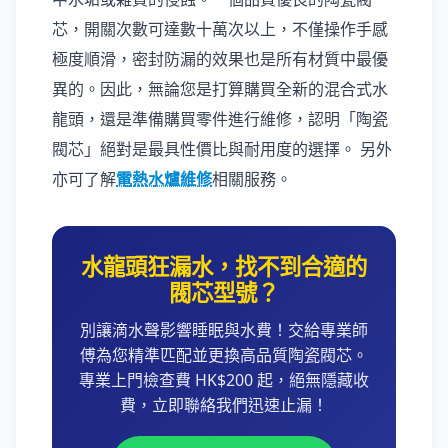
芯，開關次數可達數十萬次以上，不僅操作手感
極度順滑，密封防漏的效果也是所有材質中最優
異的。因此，無論您是打算購買全新的混合式水
龍頭，還是準備購買零件進行維修，認明「陶瓷
閥芯」絕對是最具性價比與耐用度的選擇。 另外
亦可了解
電熱水爐維修
相關服務。
水龍頭狂漏水，找不到合適的
閥芯型號？
別讓滴水聲影響睡眠與水費！交給專業師
傅為您精準匹配並更換高品質陶瓷閥芯。
專業上門檢查費 HK$200 起，絕無隱藏收
費，立即聯絡我們迅速止漏！