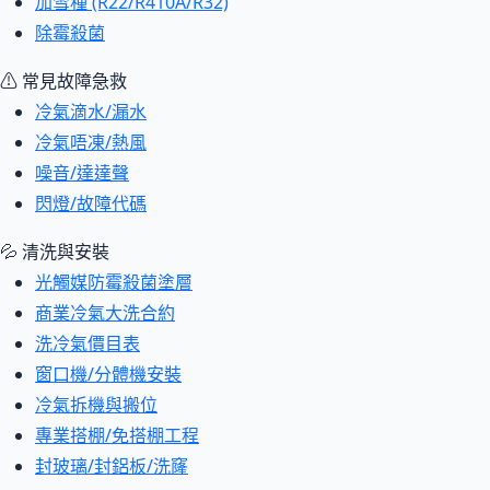
加雪種 (R22/R410A/R32)
除霉殺菌
⚠ 常見故障急救
冷氣滴水/漏水
冷氣唔凍/熱風
噪音/達達聲
閃燈/故障代碼
💦 清洗與安裝
光觸媒防霉殺菌塗層
商業冷氣大洗合約
洗冷氣價目表
窗口機/分體機安裝
冷氣拆機與搬位
專業搭棚/免搭棚工程
封玻璃/封鋁板/洗窿