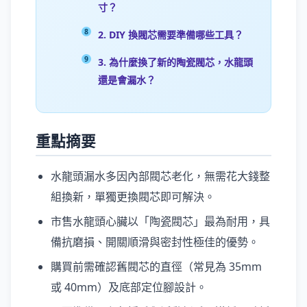
寸？
2. DIY 換閥芯需要準備哪些工具？
3. 為什麼換了新的陶瓷閥芯，水龍頭
還是會漏水？
重點摘要
水龍頭漏水多因內部閥芯老化，無需花大錢整
組換新，單獨更換閥芯即可解決。
市售水龍頭心臟以「陶瓷閥芯」最為耐用，具
備抗磨損、開關順滑與密封性極佳的優勢。
購買前需確認舊閥芯的直徑（常見為 35mm
或 40mm）及底部定位腳設計。