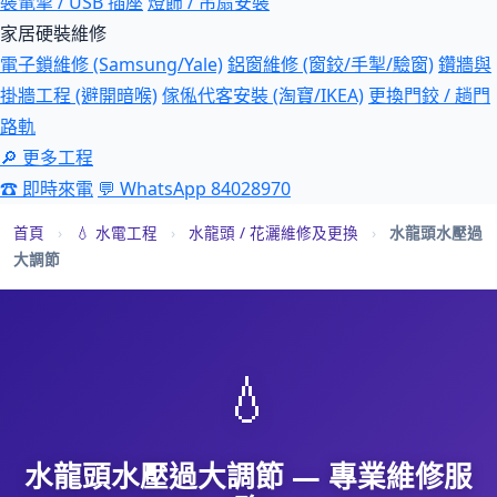
裝電掣 / USB 插座
燈飾 / 吊扇安裝
家居硬裝維修
電子鎖維修 (Samsung/Yale)
鋁窗維修 (窗鉸/手掣/驗窗)
鑽牆與
掛牆工程 (避開暗喉)
傢俬代客安裝 (淘寶/IKEA)
更換門鉸 / 趟門
路軌
🔎 更多工程
☎ 即時來電
💬 WhatsApp 84028970
首頁
›
💧 水電工程
›
水龍頭 / 花灑維修及更換
›
水龍頭水壓過
大調節
💧
水龍頭水壓過大調節 — 專業維修服