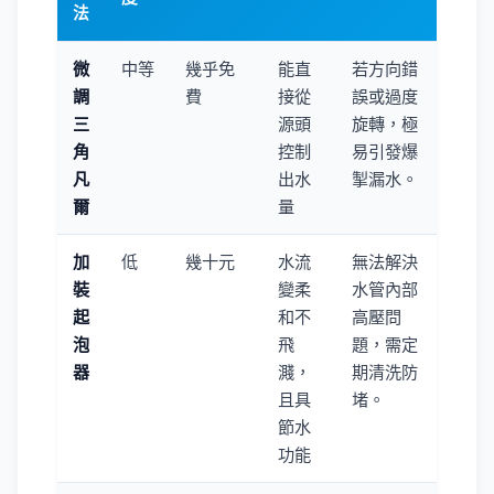
法
微
中等
幾乎免
能直
若方向錯
調
費
接從
誤或過度
三
源頭
旋轉，極
角
控制
易引發爆
凡
出水
掣漏水。
爾
量
加
低
幾十元
水流
無法解決
裝
變柔
水管內部
起
和不
高壓問
泡
飛
題，需定
器
濺，
期清洗防
且具
堵。
節水
功能