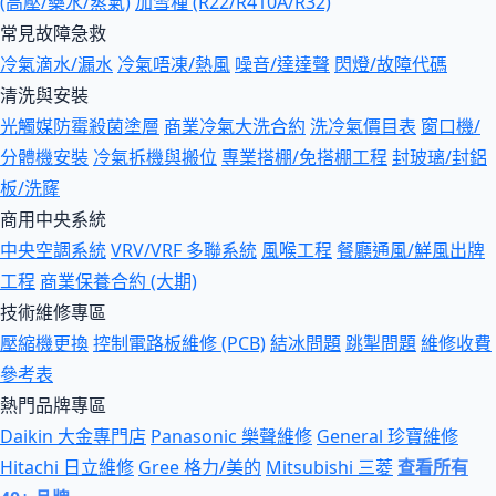
(高壓/藥水/蒸氣)
加雪種 (R22/R410A/R32)
常見故障急救
冷氣滴水/漏水
冷氣唔凍/熱風
噪音/達達聲
閃燈/故障代碼
清洗與安裝
光觸媒防霉殺菌塗層
商業冷氣大洗合約
洗冷氣價目表
窗口機/
分體機安裝
冷氣拆機與搬位
專業搭棚/免搭棚工程
封玻璃/封鋁
板/洗窿
商用中央系統
中央空調系統
VRV/VRF 多聯系統
風喉工程
餐廳通風/鮮風出牌
工程
商業保養合約 (大期)
技術維修專區
壓縮機更換
控制電路板維修 (PCB)
結冰問題
跳掣問題
維修收費
參考表
熱門品牌專區
Daikin 大金專門店
Panasonic 樂聲維修
General 珍寶維修
Hitachi 日立維修
Gree 格力/美的
Mitsubishi 三菱
查看所有