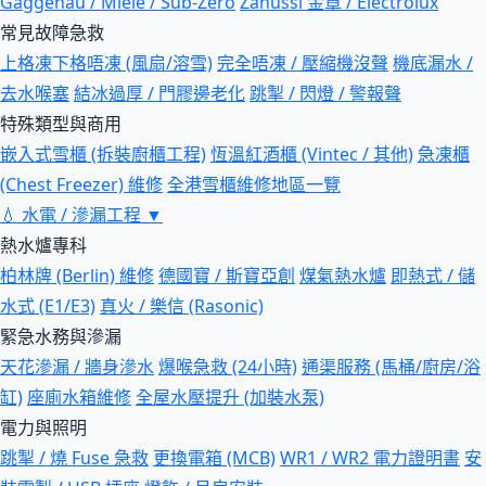
Gaggenau / Miele / Sub-Zero
Zanussi 金章 / Electrolux
常見故障急救
上格凍下格唔凍 (風扇/溶雪)
完全唔凍 / 壓縮機沒聲
機底漏水 /
去水喉塞
結冰過厚 / 門膠邊老化
跳掣 / 閃燈 / 警報聲
特殊類型與商用
嵌入式雪櫃 (拆裝廚櫃工程)
恆溫紅酒櫃 (Vintec / 其他)
急凍櫃
(Chest Freezer) 維修
全港雪櫃維修地區一覽
💧
水電 / 滲漏工程
▼
熱水爐專科
柏林牌 (Berlin) 維修
德國寶 / 斯寶亞創
煤氣熱水爐
即熱式 / 儲
水式 (E1/E3)
真火 / 樂信 (Rasonic)
緊急水務與滲漏
天花滲漏 / 牆身滲水
爆喉急救 (24小時)
通渠服務 (馬桶/廚房/浴
缸)
座廁水箱維修
全屋水壓提升 (加裝水泵)
電力與照明
跳掣 / 燒 Fuse 急救
更換電箱 (MCB)
WR1 / WR2 電力證明書
安