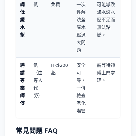
調
低
免費
一次
可能導致
低
性解
熱水爐水
總
決全
壓不足而
水
屋水
無法點
掣
壓過
燃。
大問
題
聘
低
HK$200
安全
需等待師
請
（由
起
可
傅上門處
專
專人
靠，
理。
業
代
一併
師
勞）
檢查
傅
老化
喉管
常見問題 FAQ