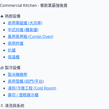
Commercial Kitchen - 餐飲業最強後盾
🔥 熱廚設備
商用電磁爐 (大功率)
中式炒爐 (鑊氣爐)
萬用蒸烤箱 (Combi Oven)
商用炸爐
扒爐
保溫櫃
🧊 製冷設備
製冰機維修
商用雪櫃 (四門/平台)
凍房/冷庫工程 (Cold Room)
壽司 / 蛋糕展示櫃
🚿 清洗與系統