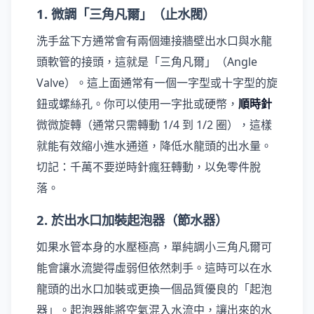
1. 微調「三角凡爾」（止水閥）
洗手盆下方通常會有兩個連接牆壁出水口與水龍
頭軟管的接頭，這就是「三角凡爾」（Angle
Valve）。這上面通常有一個一字型或十字型的旋
鈕或螺絲孔。你可以使用一字批或硬幣，
順時針
微微旋轉（通常只需轉動 1/4 到 1/2 圈），這樣
就能有效縮小進水通道，降低水龍頭的出水量。
切記：千萬不要逆時針瘋狂轉動，以免零件脫
落。
2. 於出水口加裝起泡器（節水器）
如果水管本身的水壓極高，單純調小三角凡爾可
能會讓水流變得虛弱但依然刺手。這時可以在水
龍頭的出水口加裝或更換一個品質優良的「起泡
器」。起泡器能將空氣混入水流中，讓出來的水