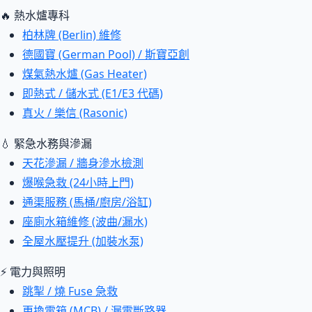
🔥 熱水爐專科
柏林牌 (Berlin) 維修
德國寶 (German Pool) / 斯寶亞創
煤氣熱水爐 (Gas Heater)
即熱式 / 儲水式 (E1/E3 代碼)
真火 / 樂信 (Rasonic)
💧 緊急水務與滲漏
天花滲漏 / 牆身滲水檢測
爆喉急救 (24小時上門)
通渠服務 (馬桶/廚房/浴缸)
座廁水箱維修 (波曲/漏水)
全屋水壓提升 (加裝水泵)
⚡ 電力與照明
跳掣 / 燒 Fuse 急救
更換電箱 (MCB) / 漏電斷路器