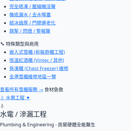
完全唔凍 / 壓縮機沒聲
機底漏水 / 去水喉塞
結冰過厚 / 門膠邊老化
跳掣 / 閃燈 / 警報聲
🔧 特殊類型與商用
嵌入式雪櫃 (拆裝廚櫃工程)
恆溫紅酒櫃 (Vintec / 其他)
急凍櫃 (Chest Freezer) 維修
全港雪櫃維修地區一覽
查看所有雪櫃服務 →
食材急救
💧
水電工程
▼
💧
水電 / 滲漏工程
Plumbing & Engineering - 房屋硬體全能醫生