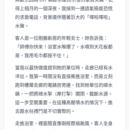
得上個月的一個深夜，我接到一通語氣極度恐慌
的求救電話，背景還伴隨著巨大的「嘩啦嘩啦」
水聲。
客人是一位剛搬新居的年輕女士，她告訴我：
「師傅你快來！浴室水喉爆了，水噴到天花板都
是，我用毛巾都按不住！」
當我以最快速度趕到她的單位時，走廊已經有水
滲出。我第一時間沒有直接衝進浴室，而是立刻
跑到樓層走廊的電錶房旁邊，找到她單位的總水
錶，一把將總水掣（摩打掣）關閉，截斷水源。
這一步至關重要，在這種高壓噴水的情況下，進
去跟水柱搏鬥是不切實際的。
走進浴室，裡面簡直像剛經歷過颱風。客人全身