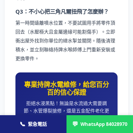
Q3：不小心把三角凡爾扭飛了怎麼辦？
第一時間遠離噴水位置，不要試圖用手將零件頂
回去（水壓極大且金屬邊緣可能割傷手）。立即
衝出屋外找到你單位的總水掣並關閉。隨後清理
積水，並立刻聯絡持牌水喉師傅上門重新安裝或
更換零件。
專業持牌水電維修，給您百分
百的信心保證
拒絕水浸黑點！無論是水流過大需要調
節、水管爆裂搶修，還是五金配件老化更
換，我們提供專業可靠的維修與保養承
📞
💬
緊急電話
WhatsApp 84028970
諾，讓您免除後顧之憂。上門檢查費