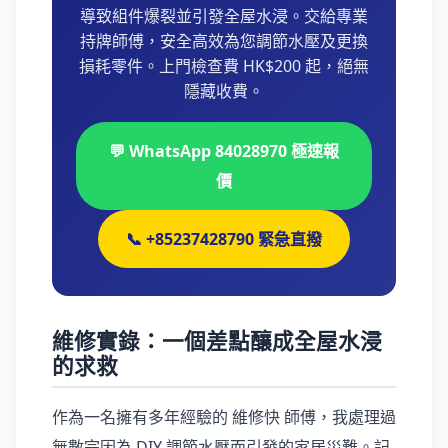
導致組件爆裂並引發全屋水浸。交給專業
持牌師傅，安全高效為您調節水壓及更換
損耗零件。上門檢查費 HK$200 起，絕無
隱藏收費。
💬 WhatsApp 84028970 極速報
價
📞 +85237428790 緊急直撥
維修實錄：一個差點釀成全屋水浸
的求救
作為一名擁有多年經驗的 維修快 師傅，我處理過
無數宗因為 DIY 調節水壓而引發的家居災難。記