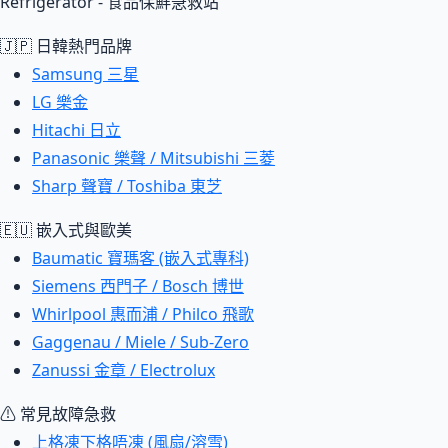
Refrigerator - 食品保鮮急救站
🇯🇵 日韓熱門品牌
Samsung 三星
LG 樂金
Hitachi 日立
Panasonic 樂聲 / Mitsubishi 三菱
Sharp 聲寶 / Toshiba 東芝
🇪🇺 嵌入式與歐美
Baumatic 寶瑪客 (嵌入式專科)
Siemens 西門子 / Bosch 博世
Whirlpool 惠而浦 / Philco 飛歌
Gaggenau / Miele / Sub-Zero
Zanussi 金章 / Electrolux
⚠ 常見故障急救
上格凍下格唔凍 (風扇/溶雪)