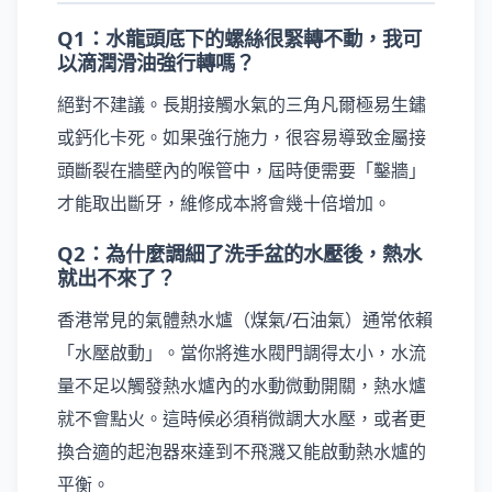
Q1：水龍頭底下的螺絲很緊轉不動，我可
以滴潤滑油強行轉嗎？
絕對不建議。長期接觸水氣的三角凡爾極易生鏽
或鈣化卡死。如果強行施力，很容易導致金屬接
頭斷裂在牆壁內的喉管中，屆時便需要「鑿牆」
才能取出斷牙，維修成本將會幾十倍增加。
Q2：為什麼調細了洗手盆的水壓後，熱水
就出不來了？
香港常見的氣體熱水爐（煤氣/石油氣）通常依賴
「水壓啟動」。當你將進水閥門調得太小，水流
量不足以觸發熱水爐內的水動微動開關，熱水爐
就不會點火。這時候必須稍微調大水壓，或者更
換合適的起泡器來達到不飛濺又能啟動熱水爐的
平衡。