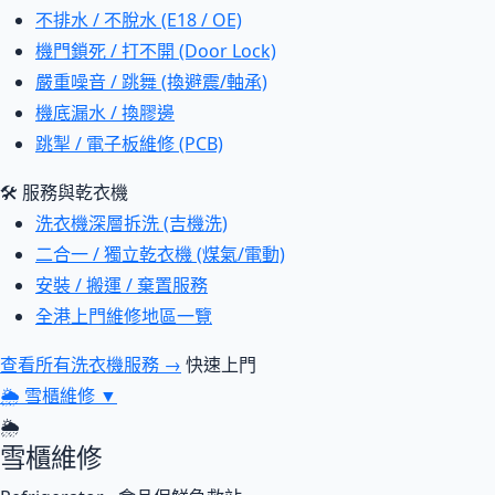
不排水 / 不脫水 (E18 / OE)
機門鎖死 / 打不開 (Door Lock)
嚴重噪音 / 跳舞 (換避震/軸承)
機底漏水 / 換膠邊
跳掣 / 電子板維修 (PCB)
🛠 服務與乾衣機
洗衣機深層拆洗 (吉機洗)
二合一 / 獨立乾衣機 (煤氣/電動)
安裝 / 搬運 / 棄置服務
全港上門維修地區一覽
查看所有洗衣機服務 →
快速上門
🌦
雪櫃維修
▼
🌦
雪櫃維修