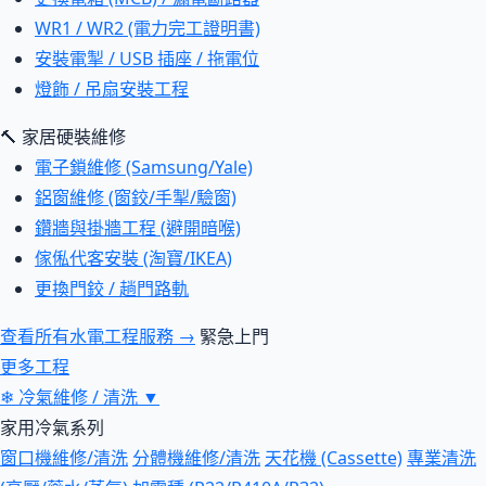
WR1 / WR2 (電力完工證明書)
安裝電掣 / USB 插座 / 拖電位
燈飾 / 吊扇安裝工程
🔨 家居硬裝維修
電子鎖維修 (Samsung/Yale)
鋁窗維修 (窗鉸/手掣/驗窗)
鑽牆與掛牆工程 (避開暗喉)
傢俬代客安裝 (淘寶/IKEA)
更換門鉸 / 趟門路軌
查看所有水電工程服務 →
緊急上門
更多工程
❄
冷氣維修 / 清洗
▼
家用冷氣系列
窗口機維修/清洗
分體機維修/清洗
天花機 (Cassette)
專業清洗