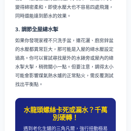
變得綿密柔和，即使水壓大也不容易四處飛濺，
同時還能達到節水的效果。
3. 調節全屋總水掣
如果你發現家裡不只洗手盆，連花灑、廚房鋅盆
的水壓都異常巨大，那可能是入屋的總水壓設定
過高。你可以嘗試尋找屋外的水錶旁或屋內的總
水掣大掣，稍微關小一點。但要注意，調得太小
可能會影響煤氣熱水爐的正常點火，需反覆測試
找出平衡點。
水龍頭螺絲卡死或漏水？千萬
別硬轉！
遇到老化生鏽的三角凡爾，強行扭動極易