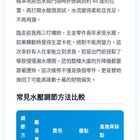
精準地將出水閥門順時針微調到約 45 度的位
置，再打開水龍頭測試。水流變得柔和且充足，
不再飛濺。
臨走前我再三叮囑她，五金零件長年承受水壓，
如果轉動時覺得生澀卡死，絕對不能用蠻力。這
次幸好有人在家能立刻求救，若是出門前扭鬆了
導致慢慢漏水爆開，恐怕整幢大廈的升降機都要
跟著遭殃。這次維修不僅是換個零件，更是替她
挽回了可能高達數十萬的財物損失。
常見水壓調節方法比較
調
難
節
風險與缺
易
費用
優點
方
點
度