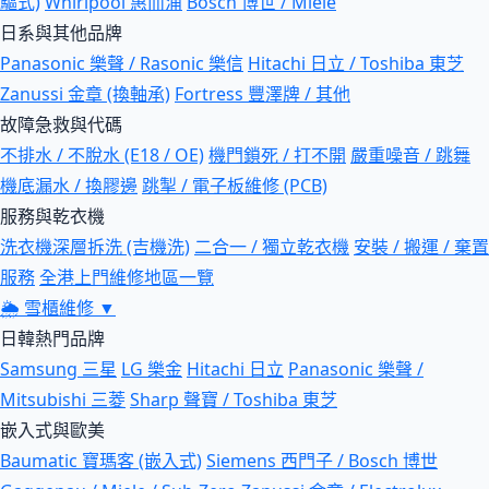
驅式)
Whirlpool 惠而浦
Bosch 博世 / Miele
日系與其他品牌
Panasonic 樂聲 / Rasonic 樂信
Hitachi 日立 / Toshiba 東芝
Zanussi 金章 (換軸承)
Fortress 豐澤牌 / 其他
故障急救與代碼
不排水 / 不脫水 (E18 / OE)
機門鎖死 / 打不開
嚴重噪音 / 跳舞
機底漏水 / 換膠邊
跳掣 / 電子板維修 (PCB)
服務與乾衣機
洗衣機深層拆洗 (吉機洗)
二合一 / 獨立乾衣機
安裝 / 搬運 / 棄置
服務
全港上門維修地區一覽
🌦
雪櫃維修
▼
日韓熱門品牌
Samsung 三星
LG 樂金
Hitachi 日立
Panasonic 樂聲 /
Mitsubishi 三菱
Sharp 聲寶 / Toshiba 東芝
嵌入式與歐美
Baumatic 寶瑪客 (嵌入式)
Siemens 西門子 / Bosch 博世