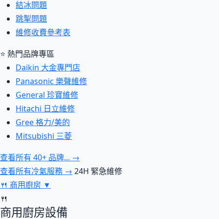
結冰問題
跳掣問題
維修收費參考表
⭐ 熱門品牌專區
Daikin 大金專門店
Panasonic 樂聲維修
General 珍寶維修
Hitachi 日立維修
Gree 格力/美的
Mitsubishi 三菱
查看所有 40+ 品牌... →
查看所有冷氣服務 →
24H 緊急維修
🍴
商用廚房
▼
🍴
商用廚房設備