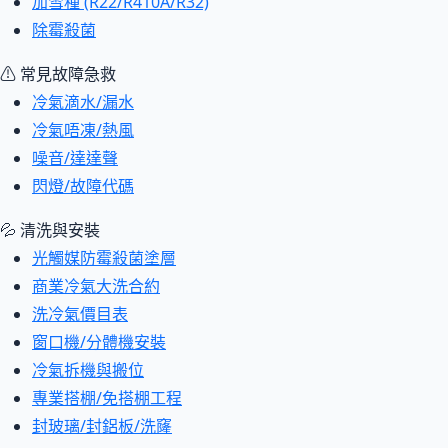
加雪種 (R22/R410A/R32)
除霉殺菌
⚠ 常見故障急救
冷氣滴水/漏水
冷氣唔凍/熱風
噪音/達達聲
閃燈/故障代碼
💦 清洗與安裝
光觸媒防霉殺菌塗層
商業冷氣大洗合約
洗冷氣價目表
窗口機/分體機安裝
冷氣拆機與搬位
專業搭棚/免搭棚工程
封玻璃/封鋁板/洗窿