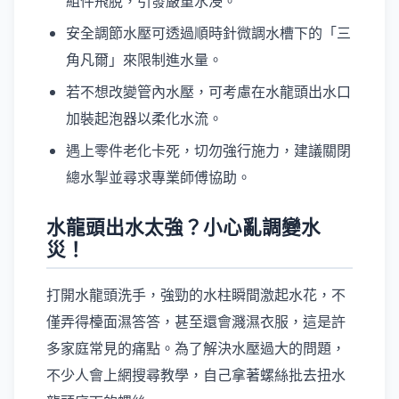
組件飛脫，引發嚴重水浸。
安全調節水壓可透過順時針微調水槽下的「三
角凡爾」來限制進水量。
若不想改變管內水壓，可考慮在水龍頭出水口
加裝起泡器以柔化水流。
遇上零件老化卡死，切勿強行施力，建議關閉
總水掣並尋求專業師傅協助。
水龍頭出水太強？小心亂調變水
災！
打開水龍頭洗手，強勁的水柱瞬間激起水花，不
僅弄得檯面濕答答，甚至還會濺濕衣服，這是許
多家庭常見的痛點。為了解決水壓過大的問題，
不少人會上網搜尋教學，自己拿著螺絲批去扭水