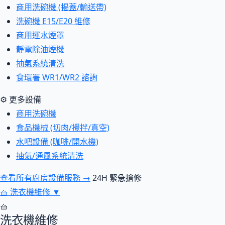
商用洗碗機 (揭蓋/輸送帶)
洗碗機 E15/E20 維修
商用運水煙罩
靜電除油煙機
抽氣系統清洗
食環署 WR1/WR2 諮詢
⚙ 更多設備
商用洗碗機
食品機械 (切肉/攪拌/真空)
水吧設備 (咖啡/開水機)
抽氣/通風系統清洗
查看所有廚房設備服務 →
24H 緊急搶修
🧺
洗衣機維修
▼
🧺
洗衣機維修