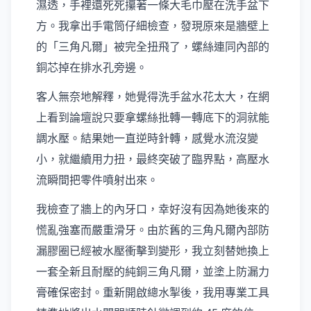
濕透，手裡還死死攥著一條大毛巾壓在洗手盆下
方。我拿出手電筒仔細檢查，發現原來是牆壁上
的「三角凡爾」被完全扭飛了，螺絲連同內部的
銅芯掉在排水孔旁邊。
客人無奈地解釋，她覺得洗手盆水花太大，在網
上看到論壇說只要拿螺絲批轉一轉底下的洞就能
調水壓。結果她一直逆時針轉，感覺水流沒變
小，就繼續用力扭，最終突破了臨界點，高壓水
流瞬間把零件噴射出來。
我檢查了牆上的內牙口，幸好沒有因為她後來的
慌亂強塞而嚴重滑牙。由於舊的三角凡爾內部防
漏膠圈已經被水壓衝擊到變形，我立刻替她換上
一套全新且耐壓的純銅三角凡爾，並塗上防漏力
膏確保密封。重新開啟總水掣後，我用專業工具