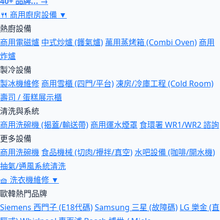
40+ 品牌... →
🍴
商用廚房設備
▼
熱廚設備
商用電磁爐
中式炒爐 (鑊氣爐)
萬用蒸烤箱 (Combi Oven)
商用
炸爐
製冷設備
製冰機維修
商用雪櫃 (四門/平台)
凍房/冷庫工程 (Cold Room)
壽司 / 蛋糕展示櫃
清洗與系統
商用洗碗機 (揭蓋/輸送帶)
商用運水煙罩
食環署 WR1/WR2 諮詢
更多設備
商用洗碗機
食品機械 (切肉/攪拌/真空)
水吧設備 (咖啡/開水機)
抽氣/通風系統清洗
🧺
洗衣機維修
▼
歐韓熱門品牌
Siemens 西門子 (E18代碼)
Samsung 三星 (故障碼)
LG 樂金 (直