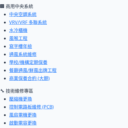
🏢 商用中央系統
中央空調系統
VRV/VRF 多聯系統
水冷櫃機
風喉工程
寫字樓年檢
通風系統維修
學校/機構定期保養
餐廳通風/鮮風出牌工程
商業保養合約 (大期)
🔧 技術維修專區
壓縮機更換
控制電路板維修 (PCB)
風扇電機更換
啟動電容更換