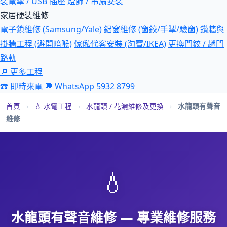
裝電掣 / USB 插座
燈飾 / 吊扇安裝
家居硬裝維修
電子鎖維修 (Samsung/Yale)
鋁窗維修 (窗鉸/手掣/驗窗)
鑽牆與
掛牆工程 (避開暗喉)
傢俬代客安裝 (淘寶/IKEA)
更換門鉸 / 趟門
路軌
🔎 更多工程
☎ 即時來電
💬 WhatsApp 5932 8799
首頁
›
💧 水電工程
›
水龍頭 / 花灑維修及更換
›
水龍頭有聲音
維修
💧
水龍頭有聲音維修 — 專業維修服務