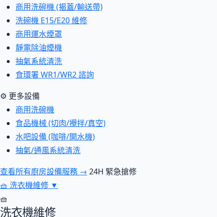
商用洗碗機 (揭蓋/輸送帶)
洗碗機 E15/E20 維修
商用運水煙罩
靜電除油煙機
抽氣系統清洗
食環署 WR1/WR2 諮詢
⚙ 更多設備
商用洗碗機
食品機械 (切肉/攪拌/真空)
水吧設備 (咖啡/開水機)
抽氣/通風系統清洗
查看所有廚房設備服務 →
24H 緊急搶修
🧺
洗衣機維修
▼
🧺
洗衣機維修