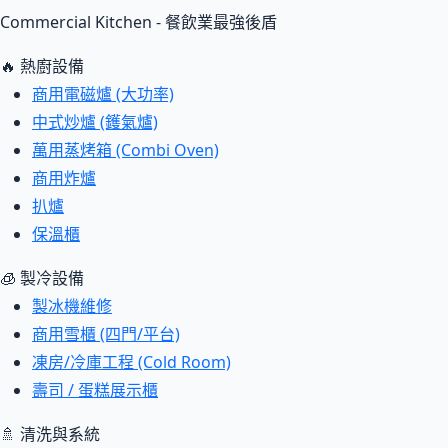
Commercial Kitchen - 餐飲業最強後盾
🔥 熱廚設備
商用電磁爐 (大功率)
中式炒爐 (鑊氣爐)
萬用蒸烤箱 (Combi Oven)
商用炸爐
扒爐
保溫櫃
🧊 製冷設備
製冰機維修
商用雪櫃 (四門/平台)
凍房/冷庫工程 (Cold Room)
壽司 / 蛋糕展示櫃
🚿 清洗與系統