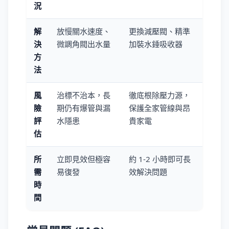
況
解
放慢關水速度、
更換減壓閥、精準
決
微調角閥出水量
加裝水錘吸收器
方
法
風
治標不治本，長
徹底根除壓力源，
險
期仍有爆管與漏
保護全家管線與昂
評
水隱患
貴家電
估
所
立即見效但極容
約 1-2 小時即可長
需
易復發
效解決問題
時
間