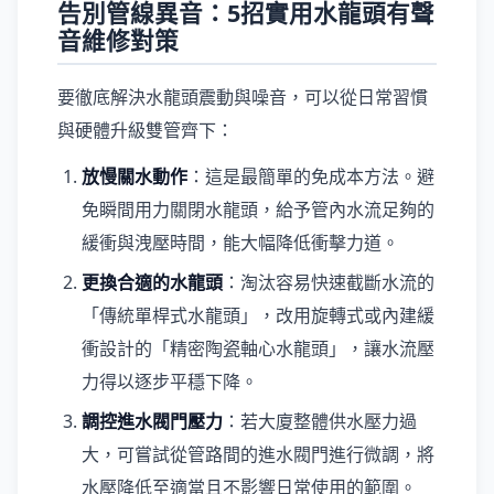
告別管線異音：5招實用水龍頭有聲
音維修對策
要徹底解決水龍頭震動與噪音，可以從日常習慣
與硬體升級雙管齊下：
放慢關水動作
：這是最簡單的免成本方法。避
免瞬間用力關閉水龍頭，給予管內水流足夠的
緩衝與洩壓時間，能大幅降低衝擊力道。
更換合適的水龍頭
：淘汰容易快速截斷水流的
「傳統單桿式水龍頭」，改用旋轉式或內建緩
衝設計的「精密陶瓷軸心水龍頭」，讓水流壓
力得以逐步平穩下降。
調控進水閥門壓力
：若大廈整體供水壓力過
大，可嘗試從管路間的進水閥門進行微調，將
水壓降低至適當且不影響日常使用的範圍。