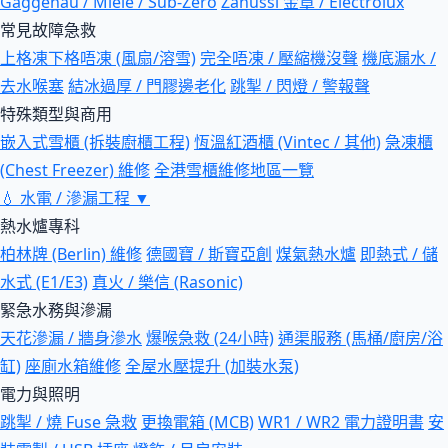
Gaggenau / Miele / Sub-Zero
Zanussi 金章 / Electrolux
常見故障急救
上格凍下格唔凍 (風扇/溶雪)
完全唔凍 / 壓縮機沒聲
機底漏水 /
去水喉塞
結冰過厚 / 門膠邊老化
跳掣 / 閃燈 / 警報聲
特殊類型與商用
嵌入式雪櫃 (拆裝廚櫃工程)
恆溫紅酒櫃 (Vintec / 其他)
急凍櫃
(Chest Freezer) 維修
全港雪櫃維修地區一覽
💧
水電 / 滲漏工程
▼
熱水爐專科
柏林牌 (Berlin) 維修
德國寶 / 斯寶亞創
煤氣熱水爐
即熱式 / 儲
水式 (E1/E3)
真火 / 樂信 (Rasonic)
緊急水務與滲漏
天花滲漏 / 牆身滲水
爆喉急救 (24小時)
通渠服務 (馬桶/廚房/浴
缸)
座廁水箱維修
全屋水壓提升 (加裝水泵)
電力與照明
跳掣 / 燒 Fuse 急救
更換電箱 (MCB)
WR1 / WR2 電力證明書
安