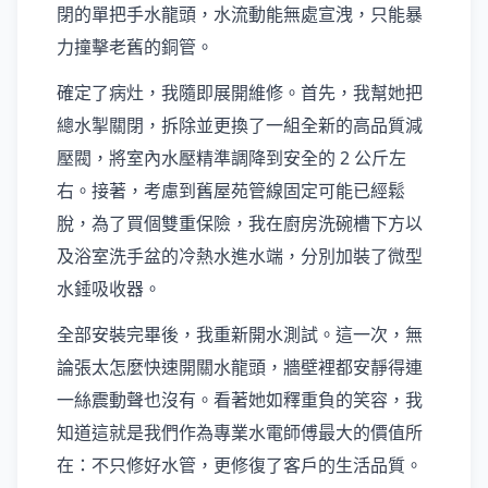
閉的單把手水龍頭，水流動能無處宣洩，只能暴
力撞擊老舊的銅管。
確定了病灶，我隨即展開維修。首先，我幫她把
總水掣關閉，拆除並更換了一組全新的高品質減
壓閥，將室內水壓精準調降到安全的 2 公斤左
右。接著，考慮到舊屋苑管線固定可能已經鬆
脫，為了買個雙重保險，我在廚房洗碗槽下方以
及浴室洗手盆的冷熱水進水端，分別加裝了微型
水錘吸收器。
全部安裝完畢後，我重新開水測試。這一次，無
論張太怎麼快速開關水龍頭，牆壁裡都安靜得連
一絲震動聲也沒有。看著她如釋重負的笑容，我
知道這就是我們作為專業水電師傅最大的價值所
在：不只修好水管，更修復了客戶的生活品質。