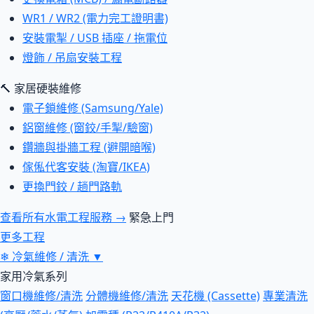
WR1 / WR2 (電力完工證明書)
安裝電掣 / USB 插座 / 拖電位
燈飾 / 吊扇安裝工程
🔨 家居硬裝維修
電子鎖維修 (Samsung/Yale)
鋁窗維修 (窗鉸/手掣/驗窗)
鑽牆與掛牆工程 (避開暗喉)
傢俬代客安裝 (淘寶/IKEA)
更換門鉸 / 趟門路軌
查看所有水電工程服務 →
緊急上門
更多工程
❄
冷氣維修 / 清洗
▼
家用冷氣系列
窗口機維修/清洗
分體機維修/清洗
天花機 (Cassette)
專業清洗