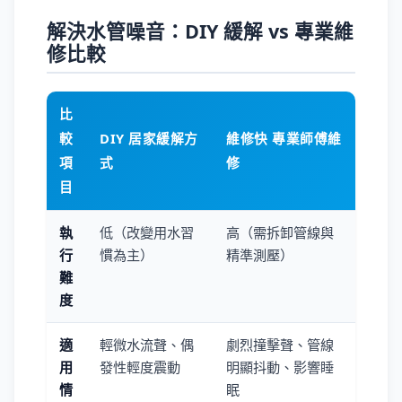
解決水管噪音：DIY 緩解 vs 專業維
修比較
比
較
DIY 居家緩解方
維修快 專業師傅維
項
式
修
目
執
低（改變用水習
高（需拆卸管線與
行
慣為主）
精準測壓）
難
度
適
輕微水流聲、偶
劇烈撞擊聲、管線
用
發性輕度震動
明顯抖動、影響睡
情
眠