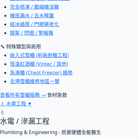
完全唔凍 / 壓縮機沒聲
機底漏水 / 去水喉塞
結冰過厚 / 門膠邊老化
跳掣 / 閃燈 / 警報聲
🔧 特殊類型與商用
嵌入式雪櫃 (拆裝廚櫃工程)
恆溫紅酒櫃 (Vintec / 其他)
急凍櫃 (Chest Freezer) 維修
全港雪櫃維修地區一覽
查看所有雪櫃服務 →
食材急救
💧
水電工程
▼
💧
水電 / 滲漏工程
Plumbing & Engineering - 房屋硬體全能醫生