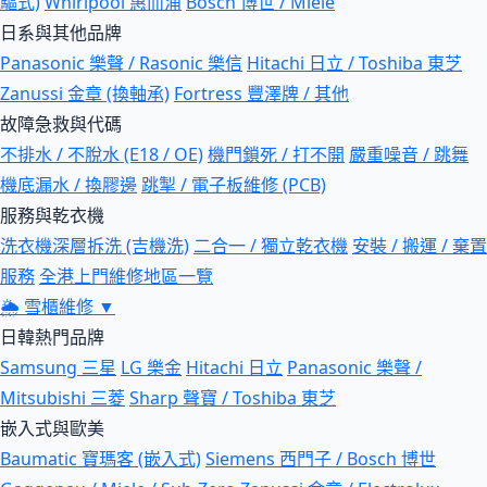
驅式)
Whirlpool 惠而浦
Bosch 博世 / Miele
日系與其他品牌
Panasonic 樂聲 / Rasonic 樂信
Hitachi 日立 / Toshiba 東芝
Zanussi 金章 (換軸承)
Fortress 豐澤牌 / 其他
故障急救與代碼
不排水 / 不脫水 (E18 / OE)
機門鎖死 / 打不開
嚴重噪音 / 跳舞
機底漏水 / 換膠邊
跳掣 / 電子板維修 (PCB)
服務與乾衣機
洗衣機深層拆洗 (吉機洗)
二合一 / 獨立乾衣機
安裝 / 搬運 / 棄置
服務
全港上門維修地區一覽
🌦
雪櫃維修
▼
日韓熱門品牌
Samsung 三星
LG 樂金
Hitachi 日立
Panasonic 樂聲 /
Mitsubishi 三菱
Sharp 聲寶 / Toshiba 東芝
嵌入式與歐美
Baumatic 寶瑪客 (嵌入式)
Siemens 西門子 / Bosch 博世