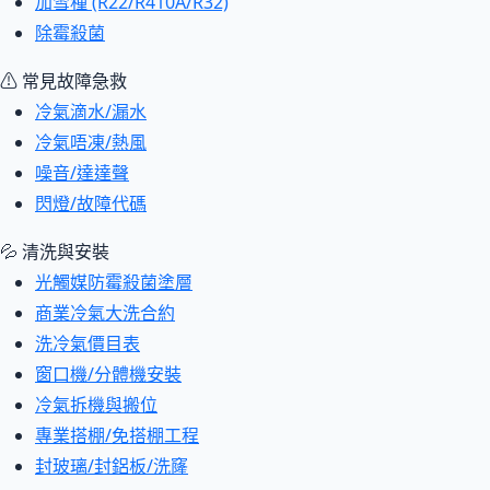
加雪種 (R22/R410A/R32)
除霉殺菌
⚠ 常見故障急救
冷氣滴水/漏水
冷氣唔凍/熱風
噪音/達達聲
閃燈/故障代碼
💦 清洗與安裝
光觸媒防霉殺菌塗層
商業冷氣大洗合約
洗冷氣價目表
窗口機/分體機安裝
冷氣拆機與搬位
專業搭棚/免搭棚工程
封玻璃/封鋁板/洗窿