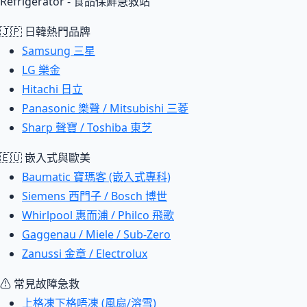
Refrigerator - 食品保鮮急救站
🇯🇵 日韓熱門品牌
Samsung 三星
LG 樂金
Hitachi 日立
Panasonic 樂聲 / Mitsubishi 三菱
Sharp 聲寶 / Toshiba 東芝
🇪🇺 嵌入式與歐美
Baumatic 寶瑪客 (嵌入式專科)
Siemens 西門子 / Bosch 博世
Whirlpool 惠而浦 / Philco 飛歌
Gaggenau / Miele / Sub-Zero
Zanussi 金章 / Electrolux
⚠ 常見故障急救
上格凍下格唔凍 (風扇/溶雪)