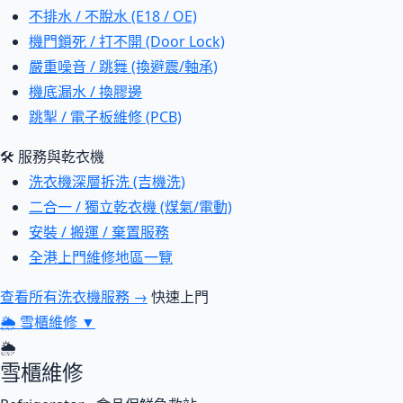
不排水 / 不脫水 (E18 / OE)
機門鎖死 / 打不開 (Door Lock)
嚴重噪音 / 跳舞 (換避震/軸承)
機底漏水 / 換膠邊
跳掣 / 電子板維修 (PCB)
🛠 服務與乾衣機
洗衣機深層拆洗 (吉機洗)
二合一 / 獨立乾衣機 (煤氣/電動)
安裝 / 搬運 / 棄置服務
全港上門維修地區一覽
查看所有洗衣機服務 →
快速上門
🌦
雪櫃維修
▼
🌦
雪櫃維修