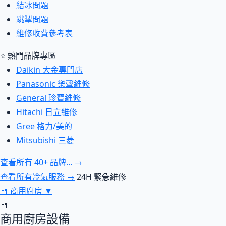
結冰問題
跳掣問題
維修收費參考表
⭐ 熱門品牌專區
Daikin 大金專門店
Panasonic 樂聲維修
General 珍寶維修
Hitachi 日立維修
Gree 格力/美的
Mitsubishi 三菱
查看所有 40+ 品牌... →
查看所有冷氣服務 →
24H 緊急維修
🍴
商用廚房
▼
🍴
商用廚房設備