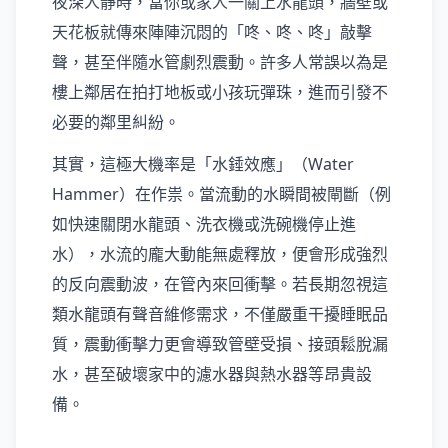
夜深人靜時，當你或家人一關上水龍頭，牆壁或
天花板就傳來陣陣沉悶的「咚、咚、咚」敲擊
聲，甚至伴隨水管劇烈震動。許多人常誤以為是
樓上鄰居在拍打地板或小孩玩彈珠，進而引發不
必要的鄰里糾紛。
其實，這極大機率是「水錘效應」（Water
Hammer）在作祟。當流動的水瞬間被閘斷（例
如快速關閉水龍頭、洗衣機或洗碗機停止進
水），水流的龐大動能無處釋放，便會形成強烈
的反向震動波，在管內來回衝擊。若長期忽視這
類水龍頭有聲音維修需求，不僅嚴重干擾睡眠品
質，震動衝擊力更會導致管壁受損、接頭鬆脫漏
水，甚至破壞家中的濾水器與熱水器等昂貴設
備。