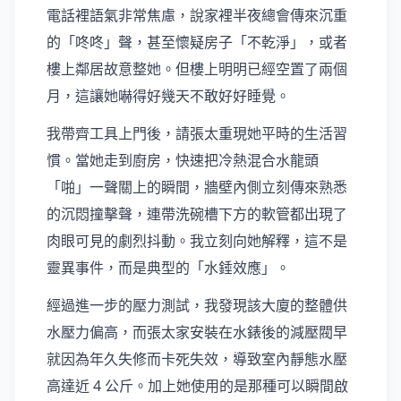
電話裡語氣非常焦慮，說家裡半夜總會傳來沉重
的「咚咚」聲，甚至懷疑房子「不乾淨」，或者
樓上鄰居故意整她。但樓上明明已經空置了兩個
月，這讓她嚇得好幾天不敢好好睡覺。
我帶齊工具上門後，請張太重現她平時的生活習
慣。當她走到廚房，快速把冷熱混合水龍頭
「啪」一聲關上的瞬間，牆壁內側立刻傳來熟悉
的沉悶撞擊聲，連帶洗碗槽下方的軟管都出現了
肉眼可見的劇烈抖動。我立刻向她解釋，這不是
靈異事件，而是典型的「水錘效應」。
經過進一步的壓力測試，我發現該大廈的整體供
水壓力偏高，而張太家安裝在水錶後的減壓閥早
就因為年久失修而卡死失效，導致室內靜態水壓
高達近 4 公斤。加上她使用的是那種可以瞬間啟