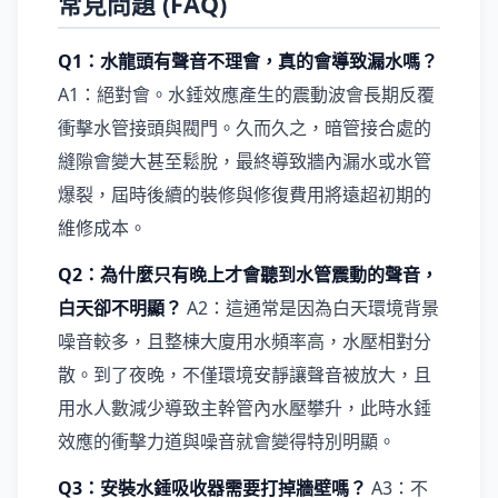
常見問題 (FAQ)
Q1：水龍頭有聲音不理會，真的會導致漏水嗎？
A1：絕對會。水錘效應產生的震動波會長期反覆
衝擊水管接頭與閥門。久而久之，暗管接合處的
縫隙會變大甚至鬆脫，最終導致牆內漏水或水管
爆裂，屆時後續的裝修與修復費用將遠超初期的
維修成本。
Q2：為什麼只有晚上才會聽到水管震動的聲音，
白天卻不明顯？
A2：這通常是因為白天環境背景
噪音較多，且整棟大廈用水頻率高，水壓相對分
散。到了夜晚，不僅環境安靜讓聲音被放大，且
用水人數減少導致主幹管內水壓攀升，此時水錘
效應的衝擊力道與噪音就會變得特別明顯。
Q3：安裝水錘吸收器需要打掉牆壁嗎？
A3：不