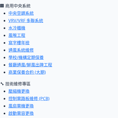
🏢 商用中央系統
中央空調系統
VRV/VRF 多聯系統
水冷櫃機
風喉工程
寫字樓年檢
通風系統維修
學校/機構定期保養
餐廳通風/鮮風出牌工程
商業保養合約 (大期)
🔧 技術維修專區
壓縮機更換
控制電路板維修 (PCB)
風扇電機更換
啟動電容更換