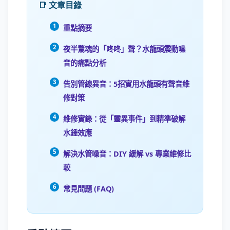
📑 文章目錄
重點摘要
夜半驚魂的「咚咚」聲？水龍頭震動噪
音的痛點分析
告別管線異音：5招實用水龍頭有聲音維
修對策
維修實錄：從「靈異事件」到精準破解
水錘效應
解決水管噪音：DIY 緩解 vs 專業維修比
較
常見問題 (FAQ)