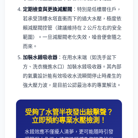
定期檢查與更換減壓閥
：特別是低樓層住戶，
若承受頂樓水塔直衝而下的過大水壓，極度依
賴減壓閥控管（建議維持在 2 公斤左右的安全
範圍）。一旦減壓閥老化失效，噪音便會隨之
而來。
加裝水錘吸收器
：在用水末端（如洗手盆下
方、洗衣機進水口）加裝水錘吸收器。其內部
的氣囊設計能有效吸收水流瞬間停止時產生的
強大壓力波，是目前公認最治本的專業解法。
受夠了水管半夜發出敲擊聲？
立即預約專業水壓檢測！
水錘效應不僅擾人清夢，更可能隨時引發