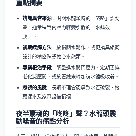
重點摘要
辨識異音來源
：開關水龍頭時的「咚咚」震動
聲，通常是管內壓力驟變引發的「水錘效
應」。
初期緩解方法
：放慢關水動作，或更換具緩衝
設計的精密陶瓷軸心水龍頭。
專業根治手段
：調整進水閥門壓力、定期更換
老化減壓閥，或於管線末端加裝水錘吸收器。
忽視的風險
：長期不理會恐導致水管破裂、接
頭漏水及家電設備損壞。
夜半驚魂的「咚咚」聲？水龍頭震
動噪音的痛點分析