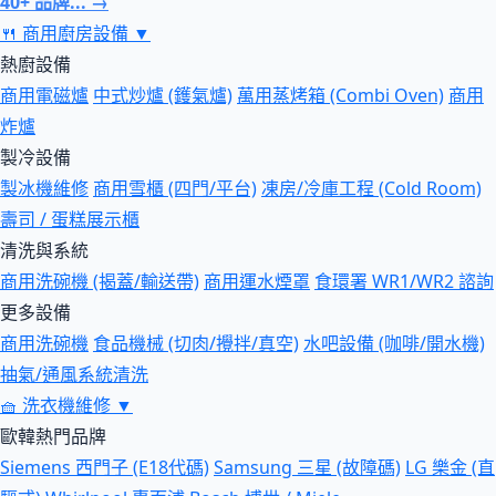
40+ 品牌... →
🍴
商用廚房設備
▼
熱廚設備
商用電磁爐
中式炒爐 (鑊氣爐)
萬用蒸烤箱 (Combi Oven)
商用
炸爐
製冷設備
製冰機維修
商用雪櫃 (四門/平台)
凍房/冷庫工程 (Cold Room)
壽司 / 蛋糕展示櫃
清洗與系統
商用洗碗機 (揭蓋/輸送帶)
商用運水煙罩
食環署 WR1/WR2 諮詢
更多設備
商用洗碗機
食品機械 (切肉/攪拌/真空)
水吧設備 (咖啡/開水機)
抽氣/通風系統清洗
🧺
洗衣機維修
▼
歐韓熱門品牌
Siemens 西門子 (E18代碼)
Samsung 三星 (故障碼)
LG 樂金 (直