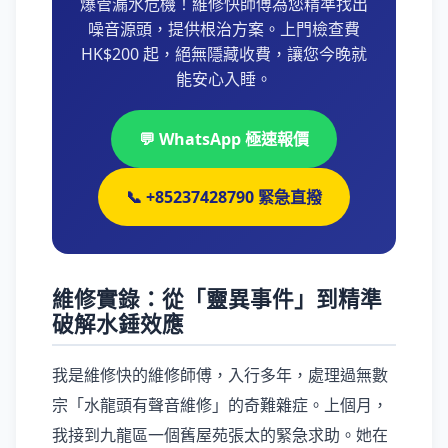
爆管漏水危機！維修快師傅為您精準找出
噪音源頭，提供根治方案。上門檢查費
HK$200 起，絕無隱藏收費，讓您今晚就
能安心入睡。
💬 WhatsApp 極速報價
📞 +85237428790 緊急直撥
維修實錄：從「靈異事件」到精準
破解水錘效應
我是維修快的維修師傅，入行多年，處理過無數
宗「水龍頭有聲音維修」的奇難雜症。上個月，
我接到九龍區一個舊屋苑張太的緊急求助。她在