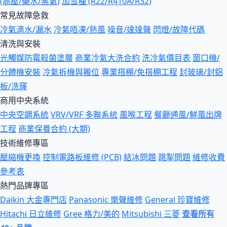
(高壓/藥水/蒸氣)
加雪種 (R22/R410A/R32)
常見故障急救
冷氣滴水/漏水
冷氣唔凍/熱風
噪音/達達聲
閃燈/故障代碼
清洗與安裝
光觸媒防霉殺菌塗層
商業冷氣大洗合約
洗冷氣價目表
窗口機/
分體機安裝
冷氣拆機與搬位
專業搭棚/免搭棚工程
封玻璃/封鋁
板/洗窿
商用中央系統
中央空調系統
VRV/VRF 多聯系統
風喉工程
餐廳通風/鮮風出牌
工程
商業保養合約 (大期)
技術維修專區
壓縮機更換
控制電路板維修 (PCB)
結冰問題
跳掣問題
維修收費
參考表
熱門品牌專區
Daikin 大金專門店
Panasonic 樂聲維修
General 珍寶維修
Hitachi 日立維修
Gree 格力/美的
Mitsubishi 三菱
查看所有