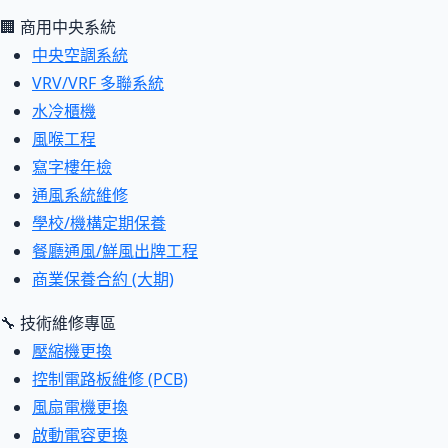
🏢 商用中央系統
中央空調系統
VRV/VRF 多聯系統
水冷櫃機
風喉工程
寫字樓年檢
通風系統維修
學校/機構定期保養
餐廳通風/鮮風出牌工程
商業保養合約 (大期)
🔧 技術維修專區
壓縮機更換
控制電路板維修 (PCB)
風扇電機更換
啟動電容更換