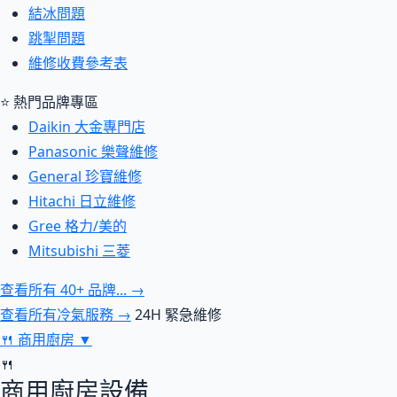
結冰問題
跳掣問題
維修收費參考表
⭐ 熱門品牌專區
Daikin 大金專門店
Panasonic 樂聲維修
General 珍寶維修
Hitachi 日立維修
Gree 格力/美的
Mitsubishi 三菱
查看所有 40+ 品牌... →
查看所有冷氣服務 →
24H 緊急維修
🍴
商用廚房
▼
🍴
商用廚房設備