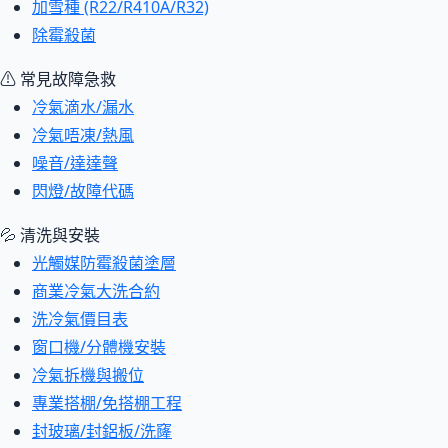
加雪種 (R22/R410A/R32)
除霉殺菌
⚠ 常見故障急救
冷氣滴水/漏水
冷氣唔凍/熱風
噪音/達達聲
閃燈/故障代碼
💦 清洗與安裝
光觸媒防霉殺菌塗層
商業冷氣大洗合約
洗冷氣價目表
窗口機/分體機安裝
冷氣拆機與搬位
專業搭棚/免搭棚工程
封玻璃/封鋁板/洗窿