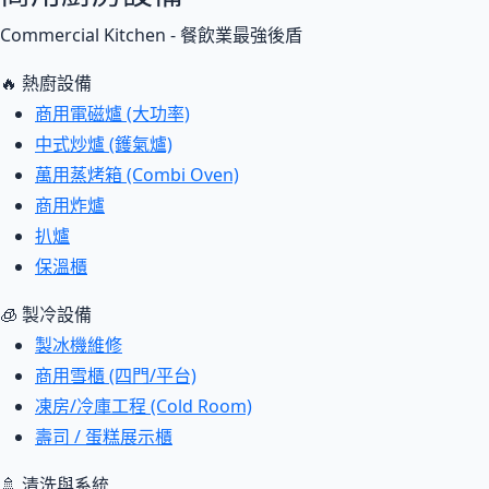
Commercial Kitchen - 餐飲業最強後盾
🔥 熱廚設備
商用電磁爐 (大功率)
中式炒爐 (鑊氣爐)
萬用蒸烤箱 (Combi Oven)
商用炸爐
扒爐
保溫櫃
🧊 製冷設備
製冰機維修
商用雪櫃 (四門/平台)
凍房/冷庫工程 (Cold Room)
壽司 / 蛋糕展示櫃
🚿 清洗與系統