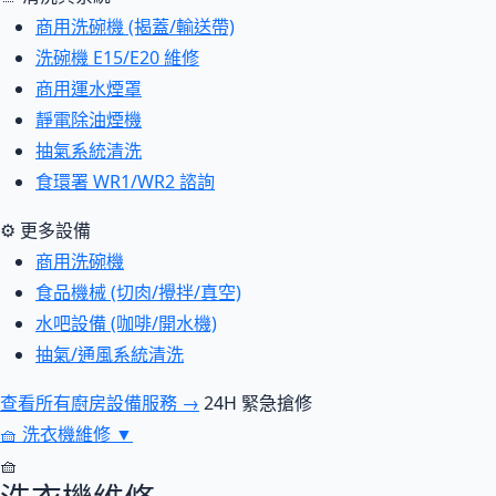
商用洗碗機 (揭蓋/輸送帶)
洗碗機 E15/E20 維修
商用運水煙罩
靜電除油煙機
抽氣系統清洗
食環署 WR1/WR2 諮詢
⚙ 更多設備
商用洗碗機
食品機械 (切肉/攪拌/真空)
水吧設備 (咖啡/開水機)
抽氣/通風系統清洗
查看所有廚房設備服務 →
24H 緊急搶修
🧺
洗衣機維修
▼
🧺