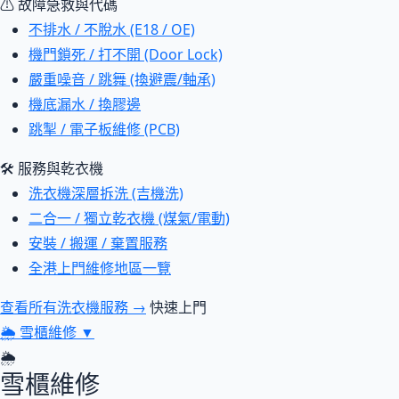
⚠ 故障急救與代碼
不排水 / 不脫水 (E18 / OE)
機門鎖死 / 打不開 (Door Lock)
嚴重噪音 / 跳舞 (換避震/軸承)
機底漏水 / 換膠邊
跳掣 / 電子板維修 (PCB)
🛠 服務與乾衣機
洗衣機深層拆洗 (吉機洗)
二合一 / 獨立乾衣機 (煤氣/電動)
安裝 / 搬運 / 棄置服務
全港上門維修地區一覽
查看所有洗衣機服務 →
快速上門
🌦
雪櫃維修
▼
🌦
雪櫃維修