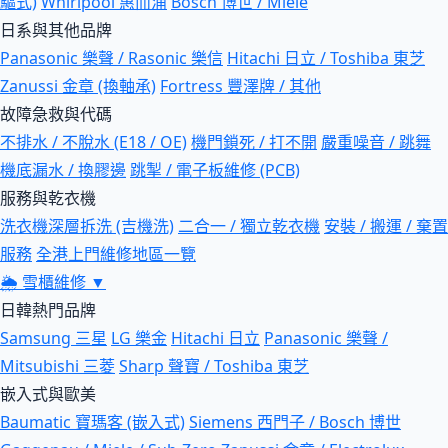
驅式)
Whirlpool 惠而浦
Bosch 博世 / Miele
日系與其他品牌
Panasonic 樂聲 / Rasonic 樂信
Hitachi 日立 / Toshiba 東芝
Zanussi 金章 (換軸承)
Fortress 豐澤牌 / 其他
故障急救與代碼
不排水 / 不脫水 (E18 / OE)
機門鎖死 / 打不開
嚴重噪音 / 跳舞
機底漏水 / 換膠邊
跳掣 / 電子板維修 (PCB)
服務與乾衣機
洗衣機深層拆洗 (吉機洗)
二合一 / 獨立乾衣機
安裝 / 搬運 / 棄置
服務
全港上門維修地區一覽
🌦
雪櫃維修
▼
日韓熱門品牌
Samsung 三星
LG 樂金
Hitachi 日立
Panasonic 樂聲 /
Mitsubishi 三菱
Sharp 聲寶 / Toshiba 東芝
嵌入式與歐美
Baumatic 寶瑪客 (嵌入式)
Siemens 西門子 / Bosch 博世