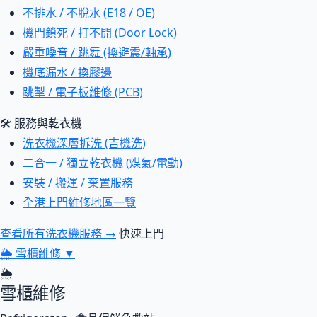
不排水 / 不脫水 (E18 / OE)
機門鎖死 / 打不開 (Door Lock)
嚴重噪音 / 跳舞 (換避震/軸承)
機底漏水 / 換膠邊
跳掣 / 電子板維修 (PCB)
🛠 服務與乾衣機
洗衣機深層拆洗 (吉機洗)
二合一 / 獨立乾衣機 (煤氣/電動)
安裝 / 搬運 / 棄置服務
全港上門維修地區一覽
查看所有洗衣機服務 →
快速上門
🌦
雪櫃維修
▼
🌦
雪櫃維修