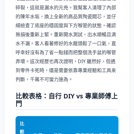
碎裂，這就是漏水的元兇。我幫客人清理了內部
的陳年水垢，換上全新的高品質陶瓷閥芯，並仔
細檢查了底座的穩固度與下方喉管的狀態，確認
無損後重新上緊。重新開水測試，出水順暢且滴
水不漏。客人看著修好的水龍頭鬆了一口氣，直
呼幸好沒有為了省一點錢而把整個洗手盆的喉管
弄壞。這次經歷也再次證明，DIY 雖然好，但遇
到零件卡死時，還是需要依靠專業經驗和工具來
判斷，千萬不可蠻力施為。
比較表格：自行 DIY vs 專業師傅上
門
比
較