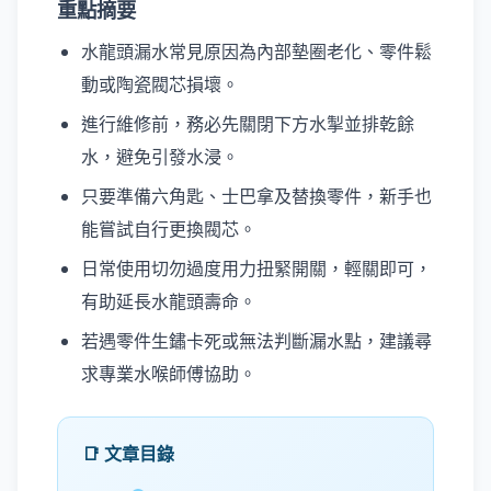
重點摘要
水龍頭漏水常見原因為內部墊圈老化、零件鬆
動或陶瓷閥芯損壞。
進行維修前，務必先關閉下方水掣並排乾餘
水，避免引發水浸。
只要準備六角匙、士巴拿及替換零件，新手也
能嘗試自行更換閥芯。
日常使用切勿過度用力扭緊開關，輕關即可，
有助延長水龍頭壽命。
若遇零件生鏽卡死或無法判斷漏水點，建議尋
求專業水喉師傅協助。
📑 文章目錄