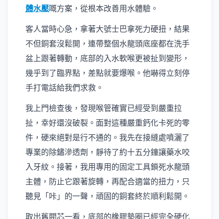
體水壓
嘅方案，從根本改善用水體驗。
客人當時心急，拿著大號士巴拿死力硬扭，結果
不但銅套沒鬆開，連帶整個水龍頭底座都在洗手
盆上跟著轉動，底部的入水軟喉更被扯到變形，
幾乎到了臨界點，差點就要爆喉。他嚇得立刻停
手打電話給我們求救。
我上門檢查後，發現喉管確實已經受到嚴重拉
扯，幸好還沒破裂。面對這種嚴重鈣化卡死的零
件，硬來絕對是行不通的。我先在接縫處噴灑了
專業的除鏽滲透劑，靜待了約十五分鐘讓藥水咬
入牙紋。接著，我用專用的固定工具鎖死水龍頭
主體，防止它跟著旋轉，再配合適當的扭力，只
聽見「咔」的一聲，頑固的銅套終於順利鬆開。
取出舊閥芯一看，底部的橡膠墊圈已經完全硬化