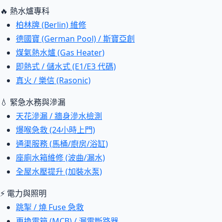
🔥 熱水爐專科
柏林牌 (Berlin) 維修
德國寶 (German Pool) / 斯寶亞創
煤氣熱水爐 (Gas Heater)
即熱式 / 儲水式 (E1/E3 代碼)
真火 / 樂信 (Rasonic)
💧 緊急水務與滲漏
天花滲漏 / 牆身滲水檢測
爆喉急救 (24小時上門)
通渠服務 (馬桶/廚房/浴缸)
座廁水箱維修 (波曲/漏水)
全屋水壓提升 (加裝水泵)
⚡ 電力與照明
跳掣 / 燒 Fuse 急救
更換電箱 (MCB) / 漏電斷路器