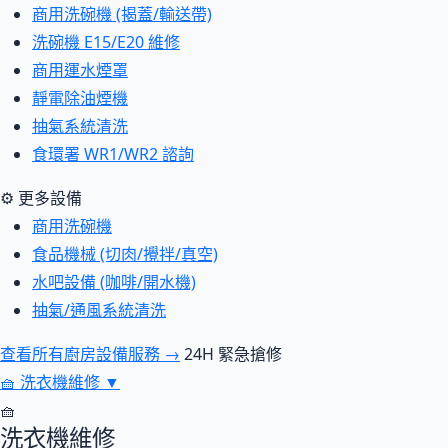
商用洗碗機 (揭蓋/輸送帶)
洗碗機 E15/E20 維修
商用運水煙罩
靜電除油煙機
抽氣系統清洗
食環署 WR1/WR2 諮詢
⚙ 更多設備
商用洗碗機
食品機械 (切肉/攪拌/真空)
水吧設備 (咖啡/開水機)
抽氣/通風系統清洗
查看所有廚房設備服務 →
24H 緊急搶修
🧺
洗衣機維修
▼
🧺
洗衣機維修