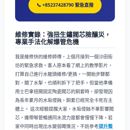
📞 +85237428790 緊急直撥
維修實錄：強扭生鏽閥芯險釀災，
專業手法化解爆管危機
我是維修快的維修師傅，上個月接到一個沙田街
坊的緊急求救。客人原本看了網上的教學影片，
打算自己進行水龍頭維修/更換。一開始步驟都
對，關了水掣，也順利拆下了把手。但當他準備
用士巴拿扭開固定陶瓷閥芯的銅套時，卻發現因
為長年累月的水垢侵蝕，銅套已經完全卡死在主
體上。 這次經驗提醒大家，水垢侵蝕不單影響閥
芯，連帶喉管暢通同水流力度都會慢慢下降，若
家中同時出現出水變弱嘅情況，不妨參考
提升整