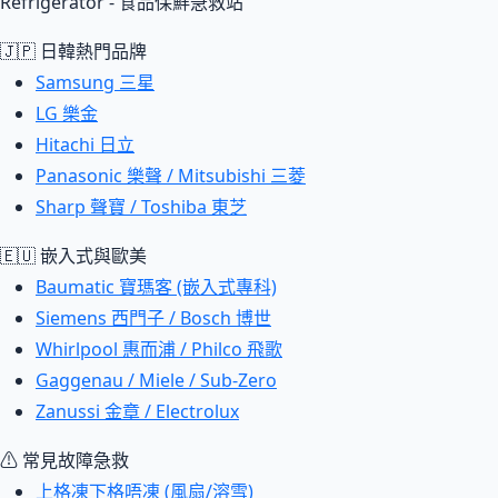
Refrigerator - 食品保鮮急救站
🇯🇵 日韓熱門品牌
Samsung 三星
LG 樂金
Hitachi 日立
Panasonic 樂聲 / Mitsubishi 三菱
Sharp 聲寶 / Toshiba 東芝
🇪🇺 嵌入式與歐美
Baumatic 寶瑪客 (嵌入式專科)
Siemens 西門子 / Bosch 博世
Whirlpool 惠而浦 / Philco 飛歌
Gaggenau / Miele / Sub-Zero
Zanussi 金章 / Electrolux
⚠ 常見故障急救
上格凍下格唔凍 (風扇/溶雪)