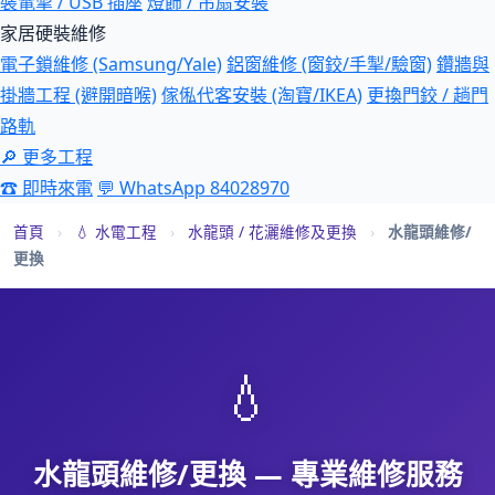
裝電掣 / USB 插座
燈飾 / 吊扇安裝
家居硬裝維修
電子鎖維修 (Samsung/Yale)
鋁窗維修 (窗鉸/手掣/驗窗)
鑽牆與
掛牆工程 (避開暗喉)
傢俬代客安裝 (淘寶/IKEA)
更換門鉸 / 趟門
路軌
🔎 更多工程
☎ 即時來電
💬 WhatsApp 84028970
首頁
›
💧 水電工程
›
水龍頭 / 花灑維修及更換
›
水龍頭維修/
更換
💧
水龍頭維修/更換 — 專業維修服務