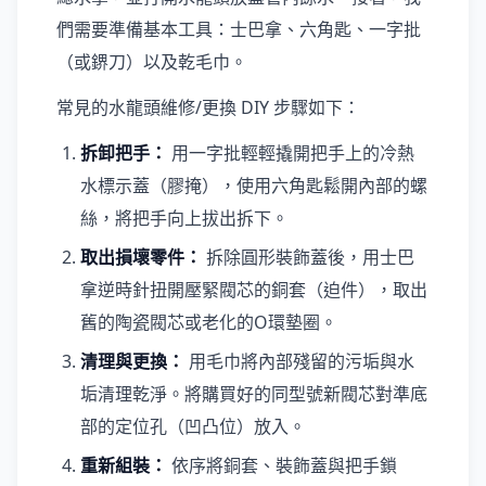
們需要準備基本工具：士巴拿、六角匙、一字批
（或鎅刀）以及乾毛巾。
常見的水龍頭維修/更換 DIY 步驟如下：
拆卸把手：
用一字批輕輕撬開把手上的冷熱
水標示蓋（膠掩），使用六角匙鬆開內部的螺
絲，將把手向上拔出拆下。
取出損壞零件：
拆除圓形裝飾蓋後，用士巴
拿逆時針扭開壓緊閥芯的銅套（迫件），取出
舊的陶瓷閥芯或老化的O環墊圈。
清理與更換：
用毛巾將內部殘留的污垢與水
垢清理乾淨。將購買好的同型號新閥芯對準底
部的定位孔（凹凸位）放入。
重新組裝：
依序將銅套、裝飾蓋與把手鎖