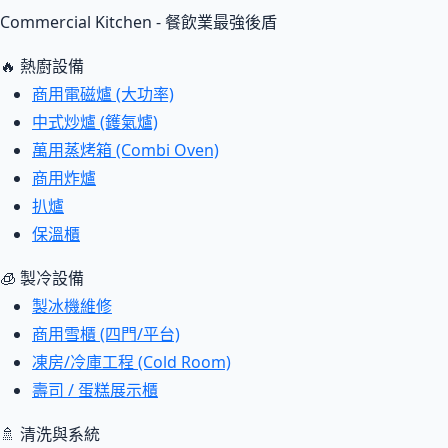
Commercial Kitchen - 餐飲業最強後盾
🔥 熱廚設備
商用電磁爐 (大功率)
中式炒爐 (鑊氣爐)
萬用蒸烤箱 (Combi Oven)
商用炸爐
扒爐
保溫櫃
🧊 製冷設備
製冰機維修
商用雪櫃 (四門/平台)
凍房/冷庫工程 (Cold Room)
壽司 / 蛋糕展示櫃
🚿 清洗與系統