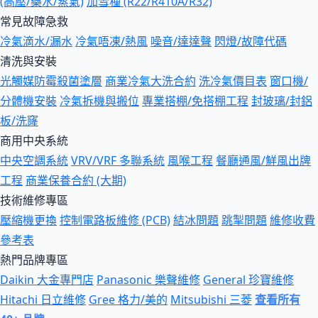
(高壓/藥水/蒸氣)
加雪種 (R22/R410A/R32)
常見故障急救
冷氣滴水/漏水
冷氣唔凍/熱風
噪音/達達聲
閃燈/故障代碼
清洗與安裝
光觸媒防霉殺菌塗層
商業冷氣大洗合約
洗冷氣價目表
窗口機/
分體機安裝
冷氣拆機與搬位
專業搭棚/免搭棚工程
封玻璃/封鋁
板/洗窿
商用中央系統
中央空調系統
VRV/VRF 多聯系統
風喉工程
餐廳通風/鮮風出牌
工程
商業保養合約 (大期)
技術維修專區
壓縮機更換
控制電路板維修 (PCB)
結冰問題
跳掣問題
維修收費
參考表
熱門品牌專區
Daikin 大金專門店
Panasonic 樂聲維修
General 珍寶維修
Hitachi 日立維修
Gree 格力/美的
Mitsubishi 三菱
查看所有