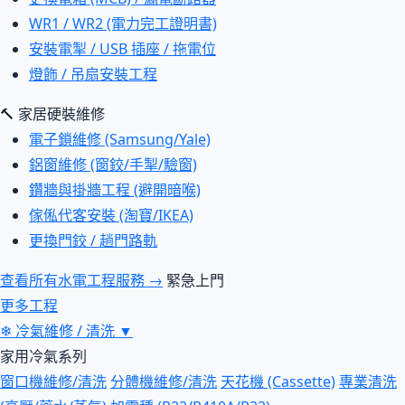
WR1 / WR2 (電力完工證明書)
安裝電掣 / USB 插座 / 拖電位
燈飾 / 吊扇安裝工程
🔨 家居硬裝維修
電子鎖維修 (Samsung/Yale)
鋁窗維修 (窗鉸/手掣/驗窗)
鑽牆與掛牆工程 (避開暗喉)
傢俬代客安裝 (淘寶/IKEA)
更換門鉸 / 趟門路軌
查看所有水電工程服務 →
緊急上門
更多工程
❄
冷氣維修 / 清洗
▼
家用冷氣系列
窗口機維修/清洗
分體機維修/清洗
天花機 (Cassette)
專業清洗