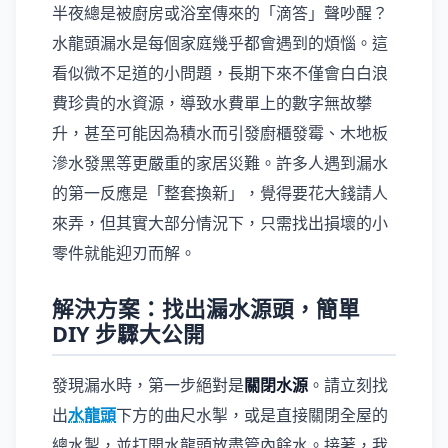
半夜總是被廚房或浴室傳來的「滴答」聲吵醒？
水龍頭漏水是每個家庭幾乎都會遇到的煩惱。這
看似微不足道的小問題，長期下來不僅會白白浪
費珍貴的水資源，導致水費單上的數字無故攀
升，甚至可能因為積水而引發廚櫃發霉、木地板
滲水發黑等更嚴重的家居災難。許多人遇到漏水
的第一反應是「整套換新」，覺得要花大錢請人
來弄，但其實大部分情況下，只需找出損壞的小
零件就能迎刃而解。
解決方案：找出漏水源頭，簡單
DIY 步驟大公開
發現漏水時，第一步絕對是
關閉水源
。請立刻找
出
水龍頭
下方的曲尺水掣，或是直接關閉全屋的
總水掣，並打開水龍頭放盡管內餘水。接著，我