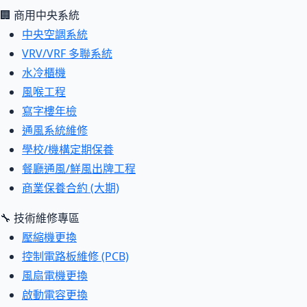
🏢 商用中央系統
中央空調系統
VRV/VRF 多聯系統
水冷櫃機
風喉工程
寫字樓年檢
通風系統維修
學校/機構定期保養
餐廳通風/鮮風出牌工程
商業保養合約 (大期)
🔧 技術維修專區
壓縮機更換
控制電路板維修 (PCB)
風扇電機更換
啟動電容更換