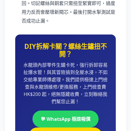
回。切記螺絲與銅套只需扭至緊實即可，過度
用力反而會壓壞新閥芯。最後打開水掣測試是
否成功止漏。
DIY拆解卡關？螺絲生鏽扭不
開？
水龍頭內部零件生鏽卡死，強行拆卸容易
扯爆水管！與其冒險搞到全屋水浸，不如
交給專業師傅處理。我們提供極速上門檢
查與水龍頭維修/更換服務，上門檢查費
HK$200 起，絕無隱藏收費，立刻聯絡我
們幫您止漏！
💬 WhatsApp 極速報價