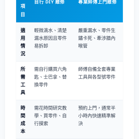
自行 DIY 維修
專業師傅上門維修
項
目
適
輕微滴水、清楚
嚴重漏水、零件生
用
漏水原因且零件
鏽卡死、牽涉牆內
情
易拆卸
喉管
況
所
需自行購買六角
師傅自備全套專業
需
匙、士巴拿、替
工具與各型號零件
工
換零件
具
時
需花時間研究教
預約上門，通常半
間
學、買零件、自
小時內快速精準解
成
行摸索
決
本