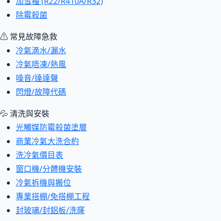
加雪種 (R22/R410A/R32)
除霉殺菌
⚠ 常見故障急救
冷氣滴水/漏水
冷氣唔凍/熱風
噪音/達達聲
閃燈/故障代碼
💦 清洗與安裝
光觸媒防霉殺菌塗層
商業冷氣大洗合約
洗冷氣價目表
窗口機/分體機安裝
冷氣拆機與搬位
專業搭棚/免搭棚工程
封玻璃/封鋁板/洗窿