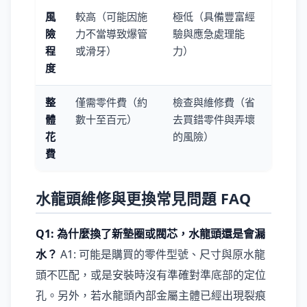
風
較高（可能因施
極低（具備豐富經
險
力不當導致爆管
驗與應急處理能
程
或滑牙）
力）
度
整
僅需零件費（約
檢查與維修費（省
體
數十至百元）
去買錯零件與弄壞
花
的風險）
費
水龍頭維修與更換常見問題 FAQ
Q1: 為什麼換了新墊圈或閥芯，水龍頭還是會漏
水？
A1: 可能是購買的零件型號、尺寸與原水龍
頭不匹配，或是安裝時沒有準確對準底部的定位
孔。另外，若水龍頭內部金屬主體已經出現裂痕