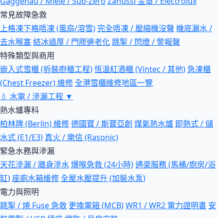
Gaggenau / Miele / Sub-Zero
Zanussi 金章 / Electrolux
常見故障急救
上格凍下格唔凍 (風扇/溶雪)
完全唔凍 / 壓縮機沒聲
機底漏水 /
去水喉塞
結冰過厚 / 門膠邊老化
跳掣 / 閃燈 / 警報聲
特殊類型與商用
嵌入式雪櫃 (拆裝廚櫃工程)
恆溫紅酒櫃 (Vintec / 其他)
急凍櫃
(Chest Freezer) 維修
全港雪櫃維修地區一覽
💧
水電 / 滲漏工程
▼
熱水爐專科
柏林牌 (Berlin) 維修
德國寶 / 斯寶亞創
煤氣熱水爐
即熱式 / 儲
水式 (E1/E3)
真火 / 樂信 (Rasonic)
緊急水務與滲漏
天花滲漏 / 牆身滲水
爆喉急救 (24小時)
通渠服務 (馬桶/廚房/浴
缸)
座廁水箱維修
全屋水壓提升 (加裝水泵)
電力與照明
跳掣 / 燒 Fuse 急救
更換電箱 (MCB)
WR1 / WR2 電力證明書
安