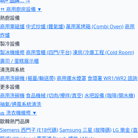
40+ 品牌... →
🍴
商用廚房設備
▼
熱廚設備
商用電磁爐
中式炒爐 (鑊氣爐)
萬用蒸烤箱 (Combi Oven)
商用
炸爐
製冷設備
製冰機維修
商用雪櫃 (四門/平台)
凍房/冷庫工程 (Cold Room)
壽司 / 蛋糕展示櫃
清洗與系統
商用洗碗機 (揭蓋/輸送帶)
商用運水煙罩
食環署 WR1/WR2 諮詢
更多設備
商用洗碗機
食品機械 (切肉/攪拌/真空)
水吧設備 (咖啡/開水機)
抽氣/通風系統清洗
🧺
洗衣機維修
▼
歐韓熱門品牌
Siemens 西門子 (E18代碼)
Samsung 三星 (故障碼)
LG 樂金 (直