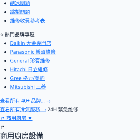
結冰問題
跳掣問題
維修收費參考表
⭐ 熱門品牌專區
Daikin 大金專門店
Panasonic 樂聲維修
General 珍寶維修
Hitachi 日立維修
Gree 格力/美的
Mitsubishi 三菱
查看所有 40+ 品牌... →
查看所有冷氣服務 →
24H 緊急維修
🍴
商用廚房
▼
🍴
商用廚房設備