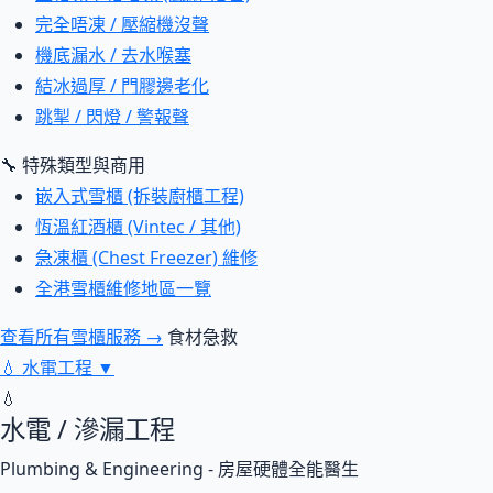
完全唔凍 / 壓縮機沒聲
機底漏水 / 去水喉塞
結冰過厚 / 門膠邊老化
跳掣 / 閃燈 / 警報聲
🔧 特殊類型與商用
嵌入式雪櫃 (拆裝廚櫃工程)
恆溫紅酒櫃 (Vintec / 其他)
急凍櫃 (Chest Freezer) 維修
全港雪櫃維修地區一覽
查看所有雪櫃服務 →
食材急救
💧
水電工程
▼
💧
水電 / 滲漏工程
Plumbing & Engineering - 房屋硬體全能醫生