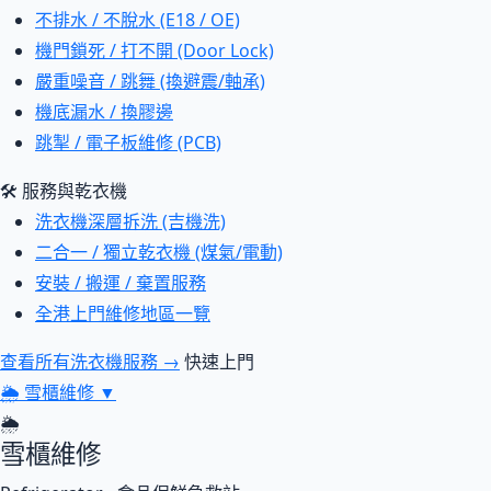
不排水 / 不脫水 (E18 / OE)
機門鎖死 / 打不開 (Door Lock)
嚴重噪音 / 跳舞 (換避震/軸承)
機底漏水 / 換膠邊
跳掣 / 電子板維修 (PCB)
🛠 服務與乾衣機
洗衣機深層拆洗 (吉機洗)
二合一 / 獨立乾衣機 (煤氣/電動)
安裝 / 搬運 / 棄置服務
全港上門維修地區一覽
查看所有洗衣機服務 →
快速上門
🌦
雪櫃維修
▼
🌦
雪櫃維修