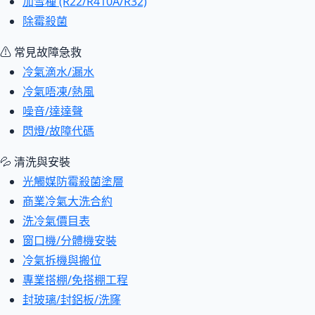
加雪種 (R22/R410A/R32)
除霉殺菌
⚠ 常見故障急救
冷氣滴水/漏水
冷氣唔凍/熱風
噪音/達達聲
閃燈/故障代碼
💦 清洗與安裝
光觸媒防霉殺菌塗層
商業冷氣大洗合約
洗冷氣價目表
窗口機/分體機安裝
冷氣拆機與搬位
專業搭棚/免搭棚工程
封玻璃/封鋁板/洗窿