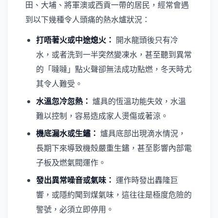
田、大埔、將軍澳或西貢一帶的居民，經常會遇
到以下幾種令人頭痛的熱水爐狀況：
打唔著火或中途熄火：
開水龍頭後只有冷
水，或者洗到一半突然變凍水，甚至聽到異常
的「噠噠」點火聲卻無法成功點燃，冬天時尤
其令人難受。
水溫忽冷忽熱：
爐具的恆溫功能失效，水溫
難以控制，容易造成家人燙傷或著涼。
機底漏水或生鏽：
爐具底部出現滴水情況，
長期下來導致機殼嚴重生鏽，甚至影響內部電
子板及燃氣閥運作。
發出異常噪音或氣味：
運作時發出轟隆巨
響，或隱約聞到煤氣味，這往往是極度危險的
警號，必須立即停用。