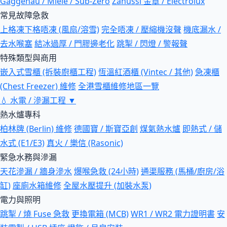
Gaggenau / Miele / Sub-Zero
Zanussi 金章 / Electrolux
常見故障急救
上格凍下格唔凍 (風扇/溶雪)
完全唔凍 / 壓縮機沒聲
機底漏水 /
去水喉塞
結冰過厚 / 門膠邊老化
跳掣 / 閃燈 / 警報聲
特殊類型與商用
嵌入式雪櫃 (拆裝廚櫃工程)
恆溫紅酒櫃 (Vintec / 其他)
急凍櫃
(Chest Freezer) 維修
全港雪櫃維修地區一覽
💧
水電 / 滲漏工程
▼
熱水爐專科
柏林牌 (Berlin) 維修
德國寶 / 斯寶亞創
煤氣熱水爐
即熱式 / 儲
水式 (E1/E3)
真火 / 樂信 (Rasonic)
緊急水務與滲漏
天花滲漏 / 牆身滲水
爆喉急救 (24小時)
通渠服務 (馬桶/廚房/浴
缸)
座廁水箱維修
全屋水壓提升 (加裝水泵)
電力與照明
跳掣 / 燒 Fuse 急救
更換電箱 (MCB)
WR1 / WR2 電力證明書
安