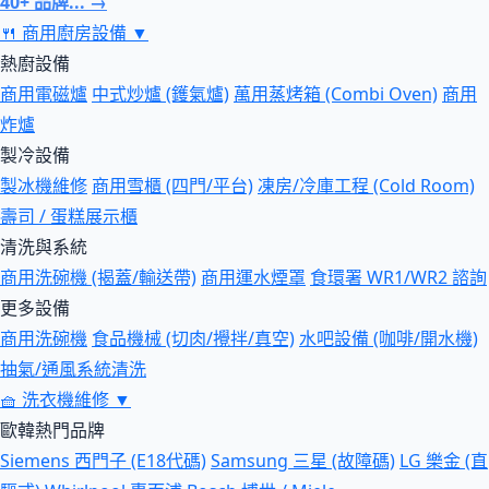
40+ 品牌... →
🍴
商用廚房設備
▼
熱廚設備
商用電磁爐
中式炒爐 (鑊氣爐)
萬用蒸烤箱 (Combi Oven)
商用
炸爐
製冷設備
製冰機維修
商用雪櫃 (四門/平台)
凍房/冷庫工程 (Cold Room)
壽司 / 蛋糕展示櫃
清洗與系統
商用洗碗機 (揭蓋/輸送帶)
商用運水煙罩
食環署 WR1/WR2 諮詢
更多設備
商用洗碗機
食品機械 (切肉/攪拌/真空)
水吧設備 (咖啡/開水機)
抽氣/通風系統清洗
🧺
洗衣機維修
▼
歐韓熱門品牌
Siemens 西門子 (E18代碼)
Samsung 三星 (故障碼)
LG 樂金 (直