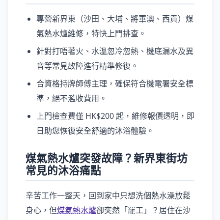
專營新界東（沙田、大埔、將軍澳、西貢）煤
氣熱水爐維修，特快上門排查。
針對打唔著火、水溫忽冷忽熱、機底漏水及異
音等常見故障進行精準修復。
合資格持牌師傅主理，確保符合機電署安全標
準，絕不濫收費用。
上門檢查費僅 HK$200 起，維修報價透明，即
日助您恢復安全舒適的沐浴體驗。
煤氣熱水爐突發故障？新界東街坊
常見的沐浴痛點
辛苦工作一整天，回到家中只想洗個熱水澡放鬆
身心，但
煤氣熱水爐
卻突然「罷工」？居住在沙