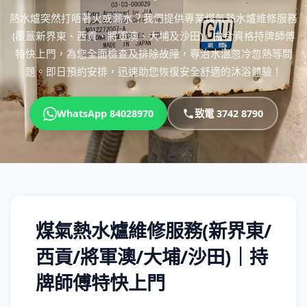
熱水爐突然打唔著火或漏水？我們提供專業煤氣熱水爐維修服務
(覆蓋新界東、西貢、將軍澳、大埔及沙田)。由合資格持牌師傅
特快上門，為您全面檢查及排除故障，專治水溫忽冷忽熱等問
題。即日預約安排，迅速助您恢復安全舒適的沐浴體驗！
WhatsApp 84028970
致電 3742 8790
煤氣熱水爐維修服務(新界東/
西貢/將軍澳/大埔/沙田)｜持
牌師傅特快上門