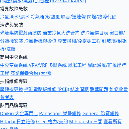
(高壓/藥水/蒸氣)
加雪種 (R22/R410A/R32)
常見故障急救
冷氣滴水/漏水
冷氣唔凍/熱風
噪音/達達聲
閃燈/故障代碼
清洗與安裝
光觸媒防霉殺菌塗層
商業冷氣大洗合約
洗冷氣價目表
窗口機/
分體機安裝
冷氣拆機與搬位
專業搭棚/免搭棚工程
封玻璃/封鋁
板/洗窿
商用中央系統
中央空調系統
VRV/VRF 多聯系統
風喉工程
餐廳通風/鮮風出牌
工程
商業保養合約 (大期)
技術維修專區
壓縮機更換
控制電路板維修 (PCB)
結冰問題
跳掣問題
維修收費
參考表
熱門品牌專區
Daikin 大金專門店
Panasonic 樂聲維修
General 珍寶維修
Hitachi 日立維修
Gree 格力/美的
Mitsubishi 三菱
查看所有