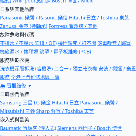
驅式)
Whirlpool 惠而浦
Bosch 博世 / Miele
日系與其他品牌
Panasonic 樂聲 / Rasonic 樂信
Hitachi 日立 / Toshiba 東芝
Zanussi 金章 (換軸承)
Fortress 豐澤牌 / 其他
故障急救與代碼
不排水 / 不脫水 (E18 / OE)
機門鎖死 / 打不開
嚴重噪音 / 跳舞
機底漏水 / 換膠邊
跳掣 / 電子板維修 (PCB)
服務與乾衣機
洗衣機深層拆洗 (吉機洗)
二合一 / 獨立乾衣機
安裝 / 搬運 / 棄置
服務
全港上門維修地區一覽
🌦
雪櫃維修
▼
日韓熱門品牌
Samsung 三星
LG 樂金
Hitachi 日立
Panasonic 樂聲 /
Mitsubishi 三菱
Sharp 聲寶 / Toshiba 東芝
嵌入式與歐美
Baumatic 寶瑪客 (嵌入式)
Siemens 西門子 / Bosch 博世