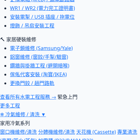
WR1 / WR2 (電力完工證明書)
安裝電掣 / USB 插座 / 拖電位
燈飾 / 吊扇安裝工程
🔨 家居硬裝維修
電子鎖維修 (Samsung/Yale)
鋁窗維修 (窗鉸/手掣/驗窗)
鑽牆與掛牆工程 (避開暗喉)
傢俬代客安裝 (淘寶/IKEA)
更換門鉸 / 趟門路軌
查看所有水電工程服務 →
緊急上門
更多工程
❄
冷氣維修 / 清洗
▼
家用冷氣系列
窗口機維修/清洗
分體機維修/清洗
天花機 (Cassette)
專業清洗