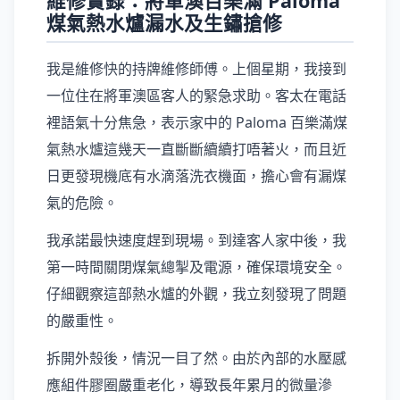
維修實錄：將軍澳百樂滿 Paloma
煤氣熱水爐漏水及生鏽搶修
我是維修快的持牌維修師傅。上個星期，我接到
一位住在將軍澳區客人的緊急求助。客太在電話
裡語氣十分焦急，表示家中的 Paloma 百樂滿煤
氣熱水爐這幾天一直斷斷續續打唔著火，而且近
日更發現機底有水滴落洗衣機面，擔心會有漏煤
氣的危險。
我承諾最快速度趕到現場。到達客人家中後，我
第一時間關閉煤氣總掣及電源，確保環境安全。
仔細觀察這部熱水爐的外觀，我立刻發現了問題
的嚴重性。
拆開外殼後，情況一目了然。由於內部的水壓感
應組件膠圈嚴重老化，導致長年累月的微量滲