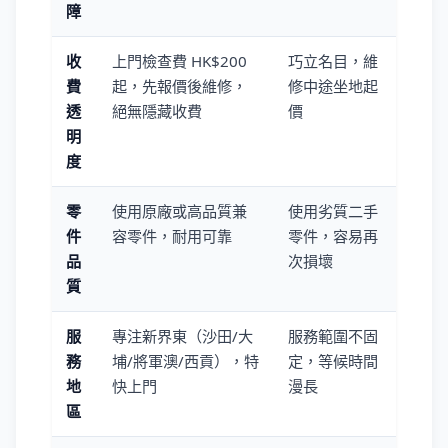
障
收
上門檢查費 HK$200
巧立名目，維
費
起，先報價後維修，
修中途坐地起
透
絕無隱藏收費
價
明
度
零
使用原廠或高品質兼
使用劣質二手
件
容零件，耐用可靠
零件，容易再
品
次損壞
質
服
專注新界東（沙田/大
服務範圍不固
務
埔/將軍澳/西貢），特
定，等候時間
地
快上門
漫長
區