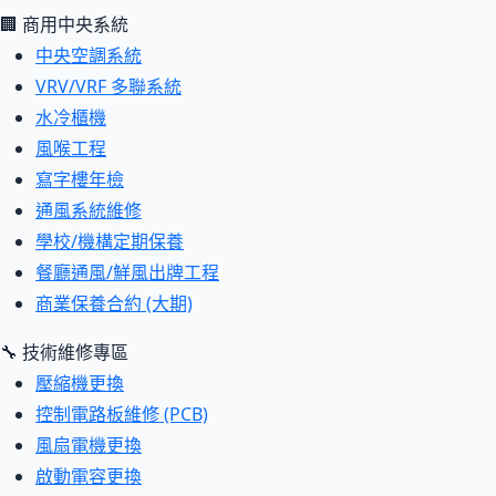
🏢 商用中央系統
中央空調系統
VRV/VRF 多聯系統
水冷櫃機
風喉工程
寫字樓年檢
通風系統維修
學校/機構定期保養
餐廳通風/鮮風出牌工程
商業保養合約 (大期)
🔧 技術維修專區
壓縮機更換
控制電路板維修 (PCB)
風扇電機更換
啟動電容更換