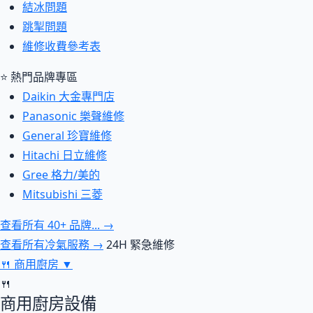
結冰問題
跳掣問題
維修收費參考表
⭐ 熱門品牌專區
Daikin 大金專門店
Panasonic 樂聲維修
General 珍寶維修
Hitachi 日立維修
Gree 格力/美的
Mitsubishi 三菱
查看所有 40+ 品牌... →
查看所有冷氣服務 →
24H 緊急維修
🍴
商用廚房
▼
🍴
商用廚房設備