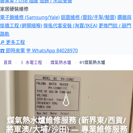
裝電掣 / USB 插座
燈飾 / 吊扇安裝
家居硬裝維修
電子鎖維修 (Samsung/Yale)
鋁窗維修 (窗鉸/手掣/驗窗)
鑽牆與
掛牆工程 (避開暗喉)
傢俬代客安裝 (淘寶/IKEA)
更換門鉸 / 趟門
路軌
🔎 更多工程
☎ 即時來電
💬 WhatsApp 84028970
首頁
›
💧 水電工程
›
煤氣熱水爐
›
61煤氣熱水爐
💧
煤氣熱水爐維修服務 (新界東/西貢/
將軍澳/大埔/沙田) — 專業維修服務