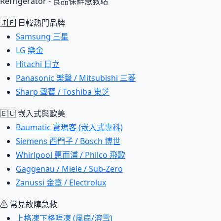
Refrigerator - 食品保鮮急救站
🇯🇵 日韓熱門品牌
Samsung 三星
LG 樂金
Hitachi 日立
Panasonic 樂聲 / Mitsubishi 三菱
Sharp 聲寶 / Toshiba 東芝
🇪🇺 嵌入式與歐美
Baumatic 寶瑪客 (嵌入式專科)
Siemens 西門子 / Bosch 博世
Whirlpool 惠而浦 / Philco 飛歌
Gaggenau / Miele / Sub-Zero
Zanussi 金章 / Electrolux
⚠ 常見故障急救
上格凍下格唔凍 (風扇/溶雪)