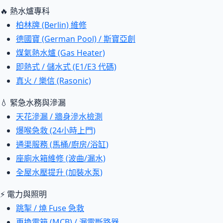
🔥 熱水爐專科
柏林牌 (Berlin) 維修
德國寶 (German Pool) / 斯寶亞創
煤氣熱水爐 (Gas Heater)
即熱式 / 儲水式 (E1/E3 代碼)
真火 / 樂信 (Rasonic)
💧 緊急水務與滲漏
天花滲漏 / 牆身滲水檢測
爆喉急救 (24小時上門)
通渠服務 (馬桶/廚房/浴缸)
座廁水箱維修 (波曲/漏水)
全屋水壓提升 (加裝水泵)
⚡ 電力與照明
跳掣 / 燒 Fuse 急救
更換電箱 (MCB) / 漏電斷路器