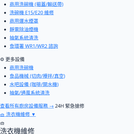
商用洗碗機 (揭蓋/輸送帶)
洗碗機 E15/E20 維修
商用運水煙罩
靜電除油煙機
抽氣系統清洗
食環署 WR1/WR2 諮詢
⚙ 更多設備
商用洗碗機
食品機械 (切肉/攪拌/真空)
水吧設備 (咖啡/開水機)
抽氣/通風系統清洗
查看所有廚房設備服務 →
24H 緊急搶修
🧺
洗衣機維修
▼
🧺
洗衣機維修