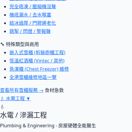
完全唔凍 / 壓縮機沒聲
機底漏水 / 去水喉塞
結冰過厚 / 門膠邊老化
跳掣 / 閃燈 / 警報聲
🔧 特殊類型與商用
嵌入式雪櫃 (拆裝廚櫃工程)
恆溫紅酒櫃 (Vintec / 其他)
急凍櫃 (Chest Freezer) 維修
全港雪櫃維修地區一覽
查看所有雪櫃服務 →
食材急救
💧
水電工程
▼
💧
水電 / 滲漏工程
Plumbing & Engineering - 房屋硬體全能醫生