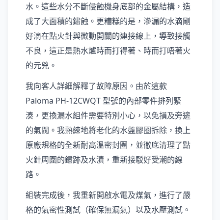
水。這些水分不斷侵蝕機身底部的金屬結構，造
成了大面積的鏽蝕。更糟糕的是，滲漏的水滴剛
好滴在點火針與微動開關的連接線上，導致接觸
不良，這正是熱水爐時而打得著、時而打唔著火
的元兇。
我向客人詳細解釋了故障原因。由於這款
Paloma PH-12CWQT 型號的內部零件排列緊
湊，更換漏水組件需要特別小心，以免損及旁邊
的氣閥。我熟練地將老化的水盤膠圈拆除，換上
原廠規格的全新耐高溫密封圈，並徹底清理了點
火針周圍的鏽跡及水漬，重新接駁好受潮的線
路。
組裝完成後，我重新開啟水電及煤氣，進行了嚴
格的氣密性測試（確保無漏氣）以及水壓測試。