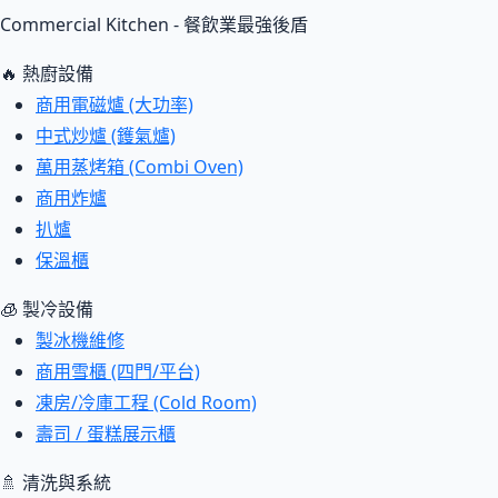
Commercial Kitchen - 餐飲業最強後盾
🔥 熱廚設備
商用電磁爐 (大功率)
中式炒爐 (鑊氣爐)
萬用蒸烤箱 (Combi Oven)
商用炸爐
扒爐
保溫櫃
🧊 製冷設備
製冰機維修
商用雪櫃 (四門/平台)
凍房/冷庫工程 (Cold Room)
壽司 / 蛋糕展示櫃
🚿 清洗與系統