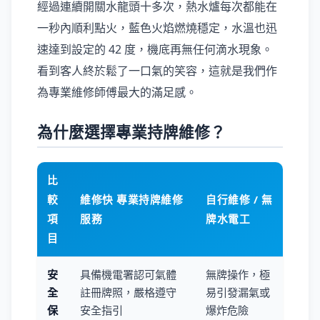
經過連續開關水龍頭十多次，熱水爐每次都能在
一秒內順利點火，藍色火焰燃燒穩定，水溫也迅
速達到設定的 42 度，機底再無任何滴水現象。
看到客人終於鬆了一口氣的笑容，這就是我們作
為專業維修師傅最大的滿足感。
為什麼選擇專業持牌維修？
比
較
維修快 專業持牌維修
自行維修 / 無
項
服務
牌水電工
目
安
具備機電署認可氣體
無牌操作，極
全
註冊牌照，嚴格遵守
易引發漏氣或
保
安全指引
爆炸危險