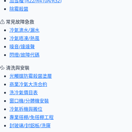
加雪種 (R22/R410A/R32)
除霉殺菌
⚠ 常見故障急救
冷氣滴水/漏水
冷氣唔凍/熱風
噪音/達達聲
閃燈/故障代碼
💦 清洗與安裝
光觸媒防霉殺菌塗層
商業冷氣大洗合約
洗冷氣價目表
窗口機/分體機安裝
冷氣拆機與搬位
專業搭棚/免搭棚工程
封玻璃/封鋁板/洗窿