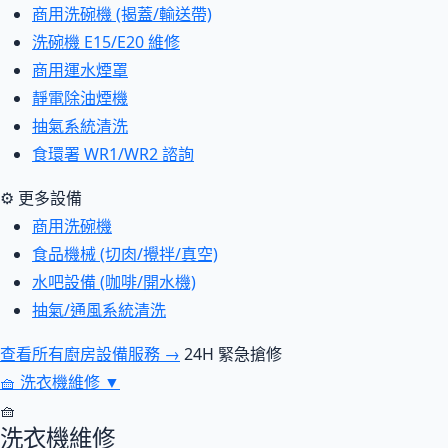
商用洗碗機 (揭蓋/輸送帶)
洗碗機 E15/E20 維修
商用運水煙罩
靜電除油煙機
抽氣系統清洗
食環署 WR1/WR2 諮詢
⚙ 更多設備
商用洗碗機
食品機械 (切肉/攪拌/真空)
水吧設備 (咖啡/開水機)
抽氣/通風系統清洗
查看所有廚房設備服務 →
24H 緊急搶修
🧺
洗衣機維修
▼
🧺
洗衣機維修