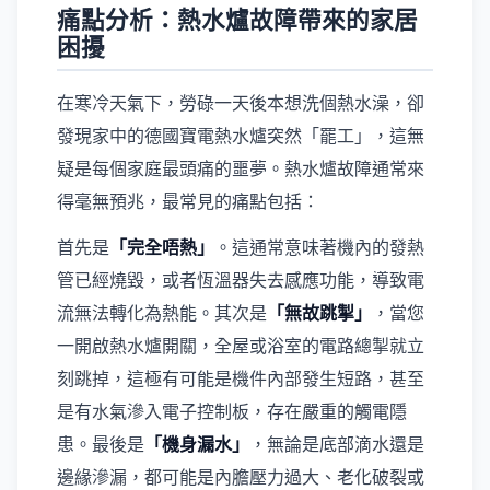
痛點分析：熱水爐故障帶來的家居
困擾
在寒冷天氣下，勞碌一天後本想洗個熱水澡，卻
發現家中的德國寶電熱水爐突然「罷工」，這無
疑是每個家庭最頭痛的噩夢。熱水爐故障通常來
得毫無預兆，最常見的痛點包括：
首先是
「完全唔熱」
。這通常意味著機內的發熱
管已經燒毀，或者恆溫器失去感應功能，導致電
流無法轉化為熱能。其次是
「無故跳掣」
，當您
一開啟熱水爐開關，全屋或浴室的電路總掣就立
刻跳掉，這極有可能是機件內部發生短路，甚至
是有水氣滲入電子控制板，存在嚴重的觸電隱
患。最後是
「機身漏水」
，無論是底部滴水還是
邊緣滲漏，都可能是內膽壓力過大、老化破裂或