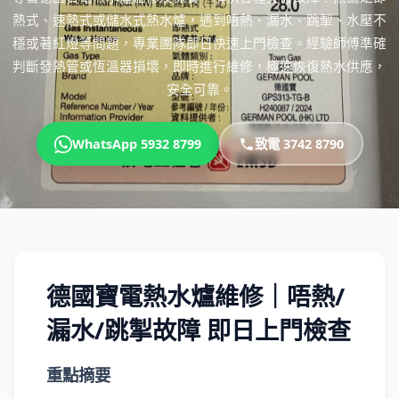
熱式、速熱式或儲水式熱水爐，遇到唔熱、漏水、跳掣、水壓不
穩或著紅燈等問題，專業團隊即日快速上門檢查。經驗師傅準確
判斷發熱管或恆溫器損壞，即時進行維修，極速恢復熱水供應，
安全可靠。
WhatsApp 5932 8799
致電 3742 8790
德國寶電熱水爐維修｜唔熱/
漏水/跳掣故障 即日上門檢查
重點摘要