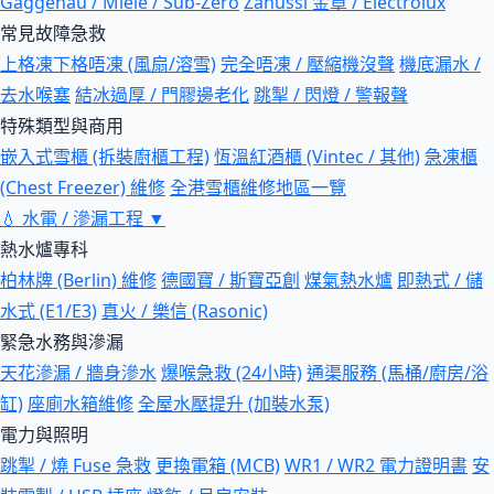
Gaggenau / Miele / Sub-Zero
Zanussi 金章 / Electrolux
常見故障急救
上格凍下格唔凍 (風扇/溶雪)
完全唔凍 / 壓縮機沒聲
機底漏水 /
去水喉塞
結冰過厚 / 門膠邊老化
跳掣 / 閃燈 / 警報聲
特殊類型與商用
嵌入式雪櫃 (拆裝廚櫃工程)
恆溫紅酒櫃 (Vintec / 其他)
急凍櫃
(Chest Freezer) 維修
全港雪櫃維修地區一覽
💧
水電 / 滲漏工程
▼
熱水爐專科
柏林牌 (Berlin) 維修
德國寶 / 斯寶亞創
煤氣熱水爐
即熱式 / 儲
水式 (E1/E3)
真火 / 樂信 (Rasonic)
緊急水務與滲漏
天花滲漏 / 牆身滲水
爆喉急救 (24小時)
通渠服務 (馬桶/廚房/浴
缸)
座廁水箱維修
全屋水壓提升 (加裝水泵)
電力與照明
跳掣 / 燒 Fuse 急救
更換電箱 (MCB)
WR1 / WR2 電力證明書
安