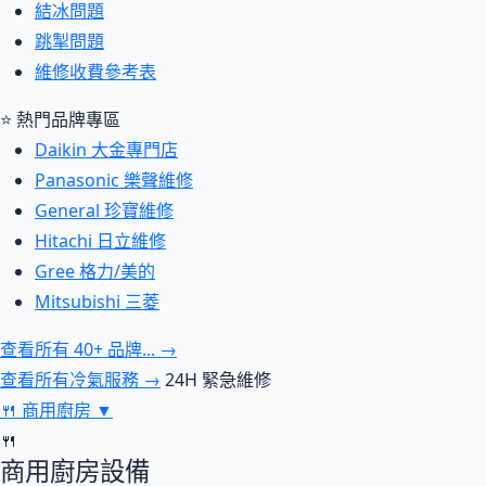
結冰問題
跳掣問題
維修收費參考表
⭐ 熱門品牌專區
Daikin 大金專門店
Panasonic 樂聲維修
General 珍寶維修
Hitachi 日立維修
Gree 格力/美的
Mitsubishi 三菱
查看所有 40+ 品牌... →
查看所有冷氣服務 →
24H 緊急維修
🍴
商用廚房
▼
🍴
商用廚房設備