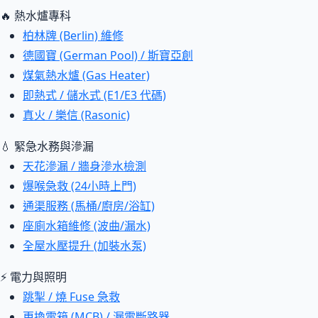
🔥 熱水爐專科
柏林牌 (Berlin) 維修
德國寶 (German Pool) / 斯寶亞創
煤氣熱水爐 (Gas Heater)
即熱式 / 儲水式 (E1/E3 代碼)
真火 / 樂信 (Rasonic)
💧 緊急水務與滲漏
天花滲漏 / 牆身滲水檢測
爆喉急救 (24小時上門)
通渠服務 (馬桶/廚房/浴缸)
座廁水箱維修 (波曲/漏水)
全屋水壓提升 (加裝水泵)
⚡ 電力與照明
跳掣 / 燒 Fuse 急救
更換電箱 (MCB) / 漏電斷路器