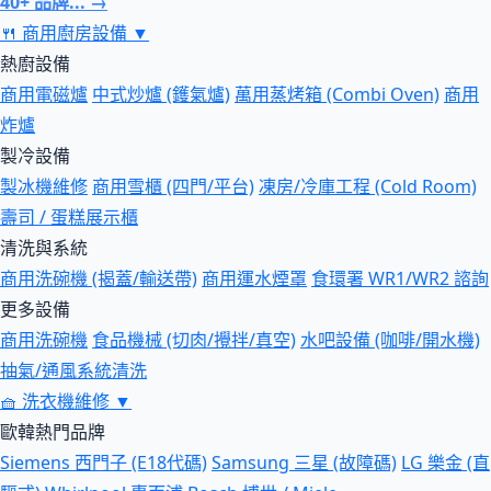
40+ 品牌... →
🍴
商用廚房設備
▼
熱廚設備
商用電磁爐
中式炒爐 (鑊氣爐)
萬用蒸烤箱 (Combi Oven)
商用
炸爐
製冷設備
製冰機維修
商用雪櫃 (四門/平台)
凍房/冷庫工程 (Cold Room)
壽司 / 蛋糕展示櫃
清洗與系統
商用洗碗機 (揭蓋/輸送帶)
商用運水煙罩
食環署 WR1/WR2 諮詢
更多設備
商用洗碗機
食品機械 (切肉/攪拌/真空)
水吧設備 (咖啡/開水機)
抽氣/通風系統清洗
🧺
洗衣機維修
▼
歐韓熱門品牌
Siemens 西門子 (E18代碼)
Samsung 三星 (故障碼)
LG 樂金 (直