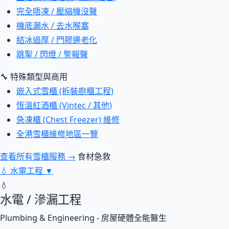
完全唔凍 / 壓縮機沒聲
機底漏水 / 去水喉塞
結冰過厚 / 門膠邊老化
跳掣 / 閃燈 / 警報聲
🔧 特殊類型與商用
嵌入式雪櫃 (拆裝廚櫃工程)
恆溫紅酒櫃 (Vintec / 其他)
急凍櫃 (Chest Freezer) 維修
全港雪櫃維修地區一覽
查看所有雪櫃服務 →
食材急救
💧
水電工程
▼
💧
水電 / 滲漏工程
Plumbing & Engineering - 房屋硬體全能醫生