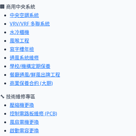
🏢 商用中央系統
中央空調系統
VRV/VRF 多聯系統
水冷櫃機
風喉工程
寫字樓年檢
通風系統維修
學校/機構定期保養
餐廳通風/鮮風出牌工程
商業保養合約 (大期)
🔧 技術維修專區
壓縮機更換
控制電路板維修 (PCB)
風扇電機更換
啟動電容更換