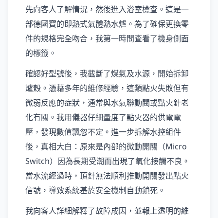
先向客人了解情況，然後進入浴室檢查。這是一
部德國寶的即熱式氣體熱水爐。為了確保更換零
件的規格完全吻合，我第一時間查看了機身側面
的標籤。
確認好型號後，我截斷了煤氣及水源，開始拆卸
爐殼。憑藉多年的維修經驗，這類點火失敗但有
微弱反應的症狀，通常與水氣聯動閥或點火針老
化有關。我用儀器仔細量度了點火器的供電電
壓，發現數值飄忽不定。進一步拆解水控組件
後，真相大白：原來是內部的微動開關（Micro
Switch）因為長期受潮而出現了氧化接觸不良。
當水流經過時，頂針無法順利推動開關發出點火
信號，導致系統基於安全機制自動鎖死。
我向客人詳細解釋了故障成因，並報上透明的維