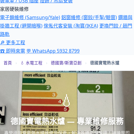
裝電掣 / USB 插座
燈飾 / 吊扇安裝
家居硬裝維修
電子鎖維修 (Samsung/Yale)
鋁窗維修 (窗鉸/手掣/驗窗)
鑽牆與
掛牆工程 (避開暗喉)
傢俬代客安裝 (淘寶/IKEA)
更換門鉸 / 趟門
路軌
🔎 更多工程
☎ 即時來電
💬 WhatsApp 5932 8799
首頁
›
💧 水電工程
›
德國寶/斯寶亞創
›
德國寶電熱水爐
💧
德國寶電熱水爐 — 專業維修服務
專營德國寶電熱水爐維修及保養，解決各種突發故障！無論是即