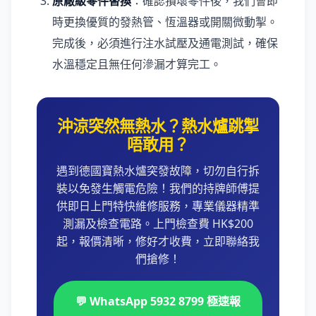
原廠級零件替換
：確認損壞零件後，我們會即
時更換優質的發熱管、恆溫器或開關微動掣。
完成後，必須進行注水試壓及通電測試，確保
水溫穩定且無任何滲漏才算完工。
沖涼突然無熱水？熱水爐跳掣
唔敢用？
遇到德國寶熱水爐突發故障，切勿自行拆
裝以免發生觸電危險！我們的持牌師傅提
供即日上門特快維修服務，專業儀器精準
測漏及檢查電路。上門檢查費 HK$200
起，報價清晰，修好才收費，立即聯絡我
們搶修！
💬 WhatsApp 5932 8799 極速報