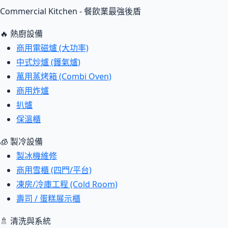
Commercial Kitchen - 餐飲業最強後盾
🔥 熱廚設備
商用電磁爐 (大功率)
中式炒爐 (鑊氣爐)
萬用蒸烤箱 (Combi Oven)
商用炸爐
扒爐
保溫櫃
🧊 製冷設備
製冰機維修
商用雪櫃 (四門/平台)
凍房/冷庫工程 (Cold Room)
壽司 / 蛋糕展示櫃
🚿 清洗與系統