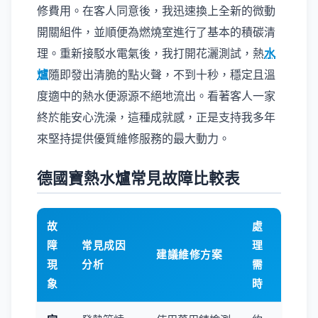
修費用。在客人同意後，我迅速換上全新的微動
開關組件，並順便為燃燒室進行了基本的積碳清
理。重新接駁水電氣後，我打開花灑測試，熱
水
爐
隨即發出清脆的點火聲，不到十秒，穩定且溫
度適中的熱水便源源不絕地流出。看著客人一家
終於能安心洗澡，這種成就感，正是支持我多年
來堅持提供優質維修服務的最大動力。
德國寶熱水爐常見故障比較表
故
處
障
常見成因
理
建議維修方案
現
分析
需
象
時