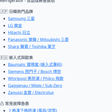
Refrigerator - 食品保鮮急救站
🇯🇵 日韓熱門品牌
Samsung 三星
LG 樂金
Hitachi 日立
Panasonic 樂聲 / Mitsubishi 三菱
Sharp 聲寶 / Toshiba 東芝
🇪🇺 嵌入式與歐美
Baumatic 寶瑪客 (嵌入式專科)
Siemens 西門子 / Bosch 博世
Whirlpool 惠而浦 / Philco 飛歌
Gaggenau / Miele / Sub-Zero
Zanussi 金章 / Electrolux
⚠ 常見故障急救
上格凍下格唔凍 (風扇/溶雪)