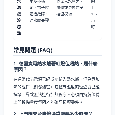
水
水壓不穩
測試入水壓力，
約
溫
定、電子控
維修或更換電子
1-
忽
溫板故障、
控溫模塊
1.5
冷
混水閥失靈
小
忽
時
熱
常見問題 (FAQ)
1. 德國寶電熱水爐著紅燈但唔熱，是什麼
原因？
這通常代表電源已經成功輸入熱水爐，但負責加
熱的組件（如發熱管）或控制溫度的恆溫器已經
損壞，導致無法進行加熱程序。必須由持牌師傅
上門拆機量度電阻才能確認損壞零件。
2. 上門檢查及維修通常需要多少時間？