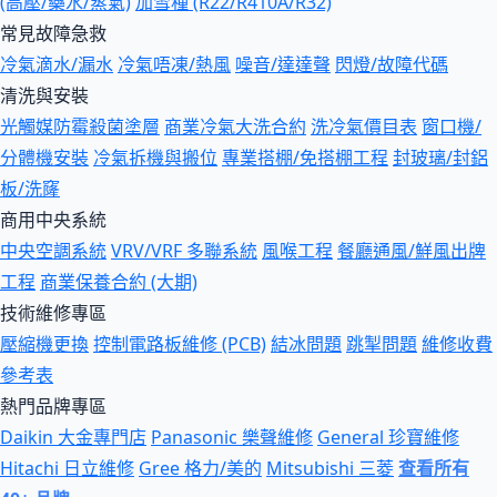
(高壓/藥水/蒸氣)
加雪種 (R22/R410A/R32)
常見故障急救
冷氣滴水/漏水
冷氣唔凍/熱風
噪音/達達聲
閃燈/故障代碼
清洗與安裝
光觸媒防霉殺菌塗層
商業冷氣大洗合約
洗冷氣價目表
窗口機/
分體機安裝
冷氣拆機與搬位
專業搭棚/免搭棚工程
封玻璃/封鋁
板/洗窿
商用中央系統
中央空調系統
VRV/VRF 多聯系統
風喉工程
餐廳通風/鮮風出牌
工程
商業保養合約 (大期)
技術維修專區
壓縮機更換
控制電路板維修 (PCB)
結冰問題
跳掣問題
維修收費
參考表
熱門品牌專區
Daikin 大金專門店
Panasonic 樂聲維修
General 珍寶維修
Hitachi 日立維修
Gree 格力/美的
Mitsubishi 三菱
查看所有