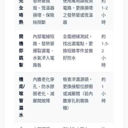
完
發熱管燒
使用萬用錶檢測
約
全
毀、恆溫器
電路，更換損壞
1-2
唔
損壞、保險
之發熱管或恆溫
小
熱
絲熔斷
器
時
開
內部電線短
全面絕緣測試，
約
機
路、發熱管
找出漏電點，更
1.5-
即
爆裂漏電、
換短路零件並做
2
跳
水氣滲入電
好防水
小
掣
路板
時
機
內膽老化穿
檢查滲漏源頭，
約
底/
孔、防水膠
更換接駁位膠圈
1
喉
圈老化、減
或減壓閥（若內
小
管
壓閥故障
膽穿孔則需換
時
漏
機）
水