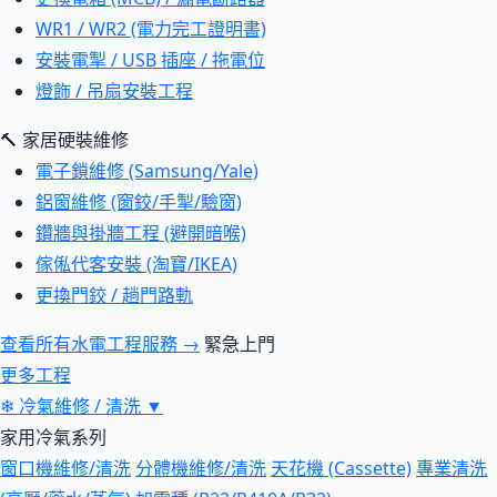
WR1 / WR2 (電力完工證明書)
安裝電掣 / USB 插座 / 拖電位
燈飾 / 吊扇安裝工程
🔨 家居硬裝維修
電子鎖維修 (Samsung/Yale)
鋁窗維修 (窗鉸/手掣/驗窗)
鑽牆與掛牆工程 (避開暗喉)
傢俬代客安裝 (淘寶/IKEA)
更換門鉸 / 趟門路軌
查看所有水電工程服務 →
緊急上門
更多工程
❄
冷氣維修 / 清洗
▼
家用冷氣系列
窗口機維修/清洗
分體機維修/清洗
天花機 (Cassette)
專業清洗