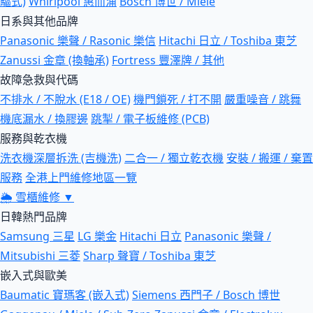
驅式)
Whirlpool 惠而浦
Bosch 博世 / Miele
日系與其他品牌
Panasonic 樂聲 / Rasonic 樂信
Hitachi 日立 / Toshiba 東芝
Zanussi 金章 (換軸承)
Fortress 豐澤牌 / 其他
故障急救與代碼
不排水 / 不脫水 (E18 / OE)
機門鎖死 / 打不開
嚴重噪音 / 跳舞
機底漏水 / 換膠邊
跳掣 / 電子板維修 (PCB)
服務與乾衣機
洗衣機深層拆洗 (吉機洗)
二合一 / 獨立乾衣機
安裝 / 搬運 / 棄置
服務
全港上門維修地區一覽
🌦
雪櫃維修
▼
日韓熱門品牌
Samsung 三星
LG 樂金
Hitachi 日立
Panasonic 樂聲 /
Mitsubishi 三菱
Sharp 聲寶 / Toshiba 東芝
嵌入式與歐美
Baumatic 寶瑪客 (嵌入式)
Siemens 西門子 / Bosch 博世