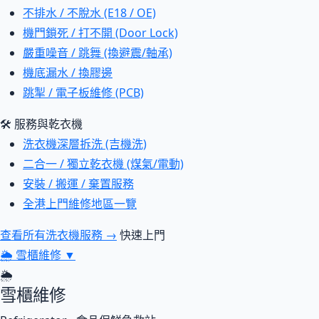
不排水 / 不脫水 (E18 / OE)
機門鎖死 / 打不開 (Door Lock)
嚴重噪音 / 跳舞 (換避震/軸承)
機底漏水 / 換膠邊
跳掣 / 電子板維修 (PCB)
🛠 服務與乾衣機
洗衣機深層拆洗 (吉機洗)
二合一 / 獨立乾衣機 (煤氣/電動)
安裝 / 搬運 / 棄置服務
全港上門維修地區一覽
查看所有洗衣機服務 →
快速上門
🌦
雪櫃維修
▼
🌦
雪櫃維修