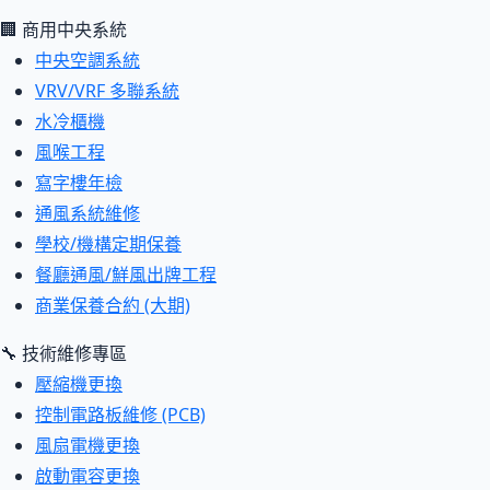
🏢 商用中央系統
中央空調系統
VRV/VRF 多聯系統
水冷櫃機
風喉工程
寫字樓年檢
通風系統維修
學校/機構定期保養
餐廳通風/鮮風出牌工程
商業保養合約 (大期)
🔧 技術維修專區
壓縮機更換
控制電路板維修 (PCB)
風扇電機更換
啟動電容更換