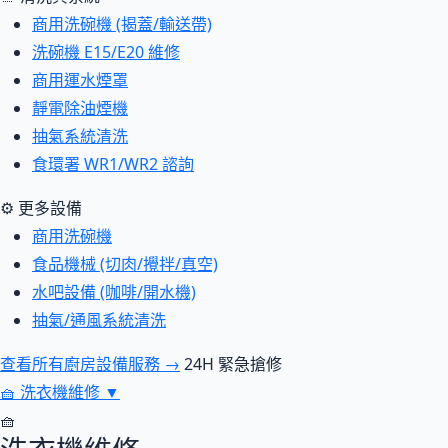
商用洗碗機 (揭蓋/輸送帶)
洗碗機 E15/E20 維修
商用運水煙罩
靜電除油煙機
抽氣系統清洗
食環署 WR1/WR2 諮詢
⚙ 更多設備
商用洗碗機
食品機械 (切肉/攪拌/真空)
水吧設備 (咖啡/開水機)
抽氣/通風系統清洗
查看所有廚房設備服務 →
24H 緊急搶修
🧺
洗衣機維修
▼
🧺