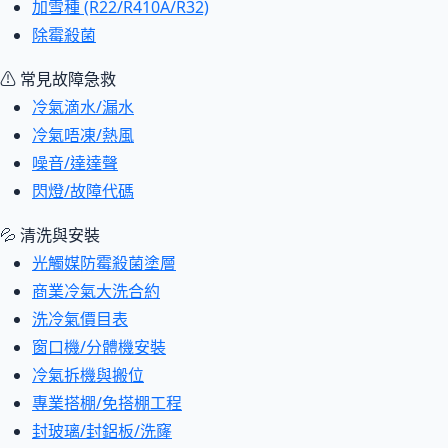
加雪種 (R22/R410A/R32)
除霉殺菌
⚠ 常見故障急救
冷氣滴水/漏水
冷氣唔凍/熱風
噪音/達達聲
閃燈/故障代碼
💦 清洗與安裝
光觸媒防霉殺菌塗層
商業冷氣大洗合約
洗冷氣價目表
窗口機/分體機安裝
冷氣拆機與搬位
專業搭棚/免搭棚工程
封玻璃/封鋁板/洗窿