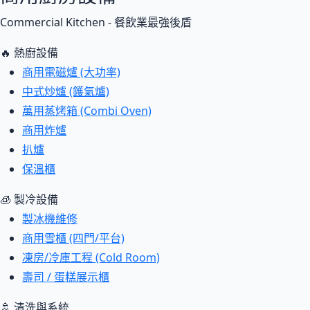
Commercial Kitchen - 餐飲業最強後盾
🔥 熱廚設備
商用電磁爐 (大功率)
中式炒爐 (鑊氣爐)
萬用蒸烤箱 (Combi Oven)
商用炸爐
扒爐
保溫櫃
🧊 製冷設備
製冰機維修
商用雪櫃 (四門/平台)
凍房/冷庫工程 (Cold Room)
壽司 / 蛋糕展示櫃
🚿 清洗與系統