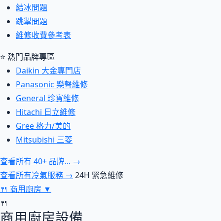
結冰問題
跳掣問題
維修收費參考表
⭐ 熱門品牌專區
Daikin 大金專門店
Panasonic 樂聲維修
General 珍寶維修
Hitachi 日立維修
Gree 格力/美的
Mitsubishi 三菱
查看所有 40+ 品牌... →
查看所有冷氣服務 →
24H 緊急維修
🍴
商用廚房
▼
🍴
商用廚房設備