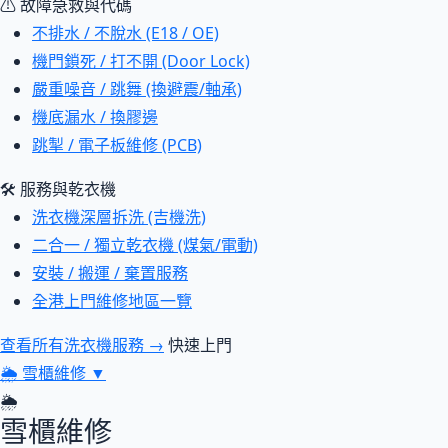
⚠ 故障急救與代碼
不排水 / 不脫水 (E18 / OE)
機門鎖死 / 打不開 (Door Lock)
嚴重噪音 / 跳舞 (換避震/軸承)
機底漏水 / 換膠邊
跳掣 / 電子板維修 (PCB)
🛠 服務與乾衣機
洗衣機深層拆洗 (吉機洗)
二合一 / 獨立乾衣機 (煤氣/電動)
安裝 / 搬運 / 棄置服務
全港上門維修地區一覽
查看所有洗衣機服務 →
快速上門
🌦
雪櫃維修
▼
🌦
雪櫃維修