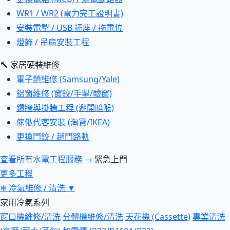
WR1 / WR2 (電力完工證明書)
安裝電掣 / USB 插座 / 拖電位
燈飾 / 吊扇安裝工程
🔨 家居硬裝維修
電子鎖維修 (Samsung/Yale)
鋁窗維修 (窗鉸/手掣/驗窗)
鑽牆與掛牆工程 (避開暗喉)
傢俬代客安裝 (淘寶/IKEA)
更換門鉸 / 趟門路軌
查看所有水電工程服務 →
緊急上門
更多工程
❄
冷氣維修 / 清洗
▼
家用冷氣系列
窗口機維修/清洗
分體機維修/清洗
天花機 (Cassette)
專業清洗