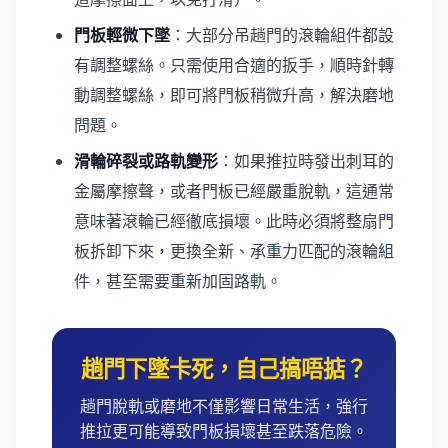
門板輕微下墜
：大部分吊趟門的滾輪組件都設
有調整螺絲。只需使用合適的扳手，順時針轉
動調整螺絲，即可將門板稍微升高，解決磨地
問題。
滑輪碎裂或路軌變形
：如果推拉時發出刺耳的
金屬摩擦聲，或者門板已經嚴重脫軌，這通常
意味著滾輪已經徹底損壞。此時必須將整扇門
板拆卸下來，更換全新、承重力匹配的滾輪組
件，甚至需要重新加固路軌。
趟門下墜卡死，自己搞唔掂？
趟門脫軌或磨地不僅影響日常生活，強行
推拉更可能導致門板損壞甚至跌落危險。