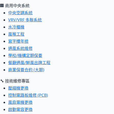
🏢 商用中央系統
中央空調系統
VRV/VRF 多聯系統
水冷櫃機
風喉工程
寫字樓年檢
通風系統維修
學校/機構定期保養
餐廳通風/鮮風出牌工程
商業保養合約 (大期)
🔧 技術維修專區
壓縮機更換
控制電路板維修 (PCB)
風扇電機更換
啟動電容更換