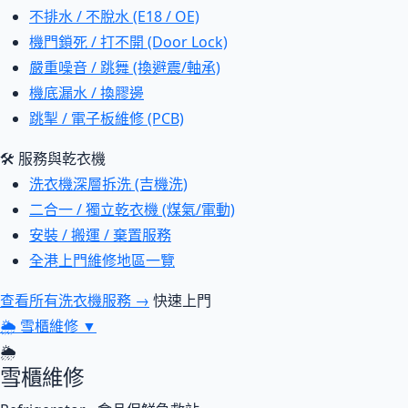
不排水 / 不脫水 (E18 / OE)
機門鎖死 / 打不開 (Door Lock)
嚴重噪音 / 跳舞 (換避震/軸承)
機底漏水 / 換膠邊
跳掣 / 電子板維修 (PCB)
🛠 服務與乾衣機
洗衣機深層拆洗 (吉機洗)
二合一 / 獨立乾衣機 (煤氣/電動)
安裝 / 搬運 / 棄置服務
全港上門維修地區一覽
查看所有洗衣機服務 →
快速上門
🌦
雪櫃維修
▼
🌦
雪櫃維修