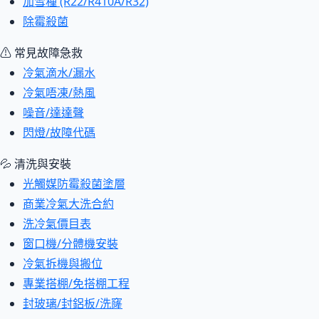
加雪種 (R22/R410A/R32)
除霉殺菌
⚠ 常見故障急救
冷氣滴水/漏水
冷氣唔凍/熱風
噪音/達達聲
閃燈/故障代碼
💦 清洗與安裝
光觸媒防霉殺菌塗層
商業冷氣大洗合約
洗冷氣價目表
窗口機/分體機安裝
冷氣拆機與搬位
專業搭棚/免搭棚工程
封玻璃/封鋁板/洗窿