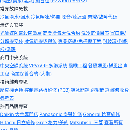
(高壓/藥水/蒸氣)
加雪種 (R22/R410A/R32)
常見故障急救
冷氣滴水/漏水
冷氣唔凍/熱風
噪音/達達聲
閃燈/故障代碼
清洗與安裝
光觸媒防霉殺菌塗層
商業冷氣大洗合約
洗冷氣價目表
窗口機/
分體機安裝
冷氣拆機與搬位
專業搭棚/免搭棚工程
封玻璃/封鋁
板/洗窿
商用中央系統
中央空調系統
VRV/VRF 多聯系統
風喉工程
餐廳通風/鮮風出牌
工程
商業保養合約 (大期)
技術維修專區
壓縮機更換
控制電路板維修 (PCB)
結冰問題
跳掣問題
維修收費
參考表
熱門品牌專區
Daikin 大金專門店
Panasonic 樂聲維修
General 珍寶維修
Hitachi 日立維修
Gree 格力/美的
Mitsubishi 三菱
查看所有