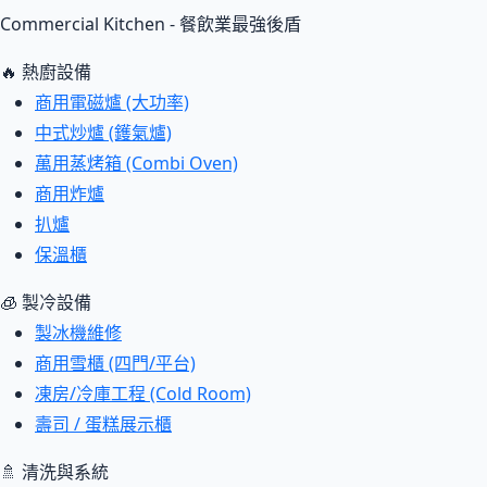
Commercial Kitchen - 餐飲業最強後盾
🔥 熱廚設備
商用電磁爐 (大功率)
中式炒爐 (鑊氣爐)
萬用蒸烤箱 (Combi Oven)
商用炸爐
扒爐
保溫櫃
🧊 製冷設備
製冰機維修
商用雪櫃 (四門/平台)
凍房/冷庫工程 (Cold Room)
壽司 / 蛋糕展示櫃
🚿 清洗與系統