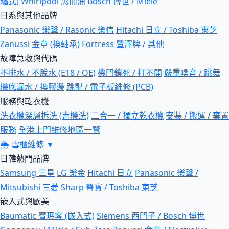
驅式)
Whirlpool 惠而浦
Bosch 博世 / Miele
日系與其他品牌
Panasonic 樂聲 / Rasonic 樂信
Hitachi 日立 / Toshiba 東芝
Zanussi 金章 (換軸承)
Fortress 豐澤牌 / 其他
故障急救與代碼
不排水 / 不脫水 (E18 / OE)
機門鎖死 / 打不開
嚴重噪音 / 跳舞
機底漏水 / 換膠邊
跳掣 / 電子板維修 (PCB)
服務與乾衣機
洗衣機深層拆洗 (吉機洗)
二合一 / 獨立乾衣機
安裝 / 搬運 / 棄置
服務
全港上門維修地區一覽
🌦
雪櫃維修
▼
日韓熱門品牌
Samsung 三星
LG 樂金
Hitachi 日立
Panasonic 樂聲 /
Mitsubishi 三菱
Sharp 聲寶 / Toshiba 東芝
嵌入式與歐美
Baumatic 寶瑪客 (嵌入式)
Siemens 西門子 / Bosch 博世