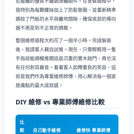
尼龍輪的優質不鏽鋼滾輪組件。在安裝過程中，
我特別為每顆螺絲加上了防鬆墊圈，並重新精準
調校了門板的水平與離地間隙，確保底部的導向
器不再受到不正常的擠壓。
整個維修過程大約花了一個半小時。完成裝嵌
後，我請客人親自試推。現在，只需輕輕用一隻
手指就能順暢推開這扇沉重的實木趟門，再也沒
有任何刺耳雜音。看著客人如釋重負的笑容，這
就是我們作為專業維修師傅，用心解決每一個家
居痛點的最大成就感。
DIY 維修 vs 專業師傅維修比較
比
較
自己動手維修
維修快 專業師傅