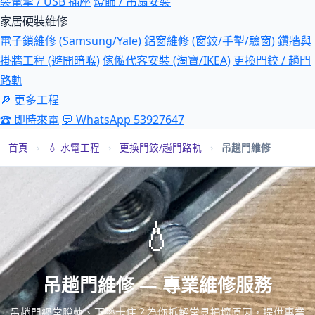
裝電掣 / USB 插座
燈飾 / 吊扇安裝
家居硬裝維修
電子鎖維修 (Samsung/Yale)
鋁窗維修 (窗鉸/手掣/驗窗)
鑽牆與
掛牆工程 (避開暗喉)
傢俬代客安裝 (淘寶/IKEA)
更換門鉸 / 趟門
路軌
🔎 更多工程
☎ 即時來電
💬 WhatsApp 53927647
首頁
›
💧 水電工程
›
更換門鉸/趟門路軌
›
吊趟門維修
💧
吊趟門維修 — 專業維修服務
吊趟門經常脫軌、下墜卡住？為你拆解常見損壞原因，提供專業