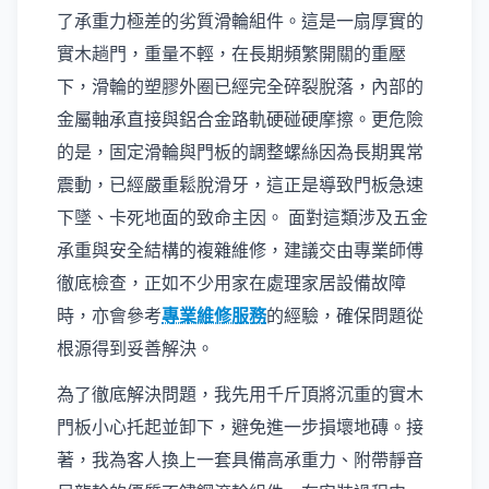
了承重力極差的劣質滑輪組件。這是一扇厚實的
實木趟門，重量不輕，在長期頻繁開關的重壓
下，滑輪的塑膠外圈已經完全碎裂脫落，內部的
金屬軸承直接與鋁合金路軌硬碰硬摩擦。更危險
的是，固定滑輪與門板的調整螺絲因為長期異常
震動，已經嚴重鬆脫滑牙，這正是導致門板急速
下墜、卡死地面的致命主因。 面對這類涉及五金
承重與安全結構的複雜維修，建議交由專業師傅
徹底檢查，正如不少用家在處理家居設備故障
時，亦會參考
專業維修服務
的經驗，確保問題從
根源得到妥善解決。
為了徹底解決問題，我先用千斤頂將沉重的實木
門板小心托起並卸下，避免進一步損壞地磚。接
著，我為客人換上一套具備高承重力、附帶靜音