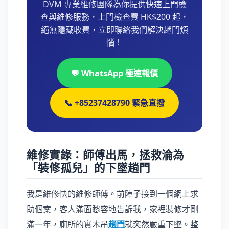
DVM 專業維修團隊為你提供快速上門檢
查與維修服務，上門檢查費 HK$200 起，
絕無隱藏收費，立即聯絡我們解決趟門煩
惱！
💬 WhatsApp 極速報價
📞 +85237428790 緊急直撥
維修實錄：師傅出馬，拯救淪為
「裝修孤兒」的下墜趟門
我是維修快的維修師傅。前陣子接到一個網上求
助個案，客人滿面愁容地告訴我，家裡裝修才剛
滿一年，廁所的實木吊
趟門
就突然嚴重下墜。整