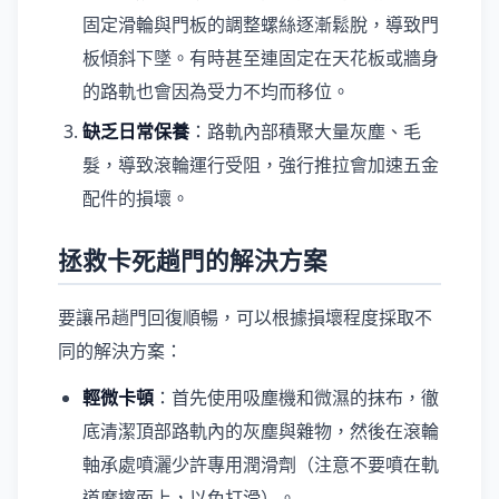
固定滑輪與門板的調整螺絲逐漸鬆脫，導致門
板傾斜下墜。有時甚至連固定在天花板或牆身
的路軌也會因為受力不均而移位。
缺乏日常保養
：路軌內部積聚大量灰塵、毛
髮，導致滾輪運行受阻，強行推拉會加速五金
配件的損壞。
拯救卡死趟門的解決方案
要讓吊趟門回復順暢，可以根據損壞程度採取不
同的解決方案：
輕微卡頓
：首先使用吸塵機和微濕的抹布，徹
底清潔頂部路軌內的灰塵與雜物，然後在滾輪
軸承處噴灑少許專用潤滑劑（注意不要噴在軌
道摩擦面上，以免打滑）。