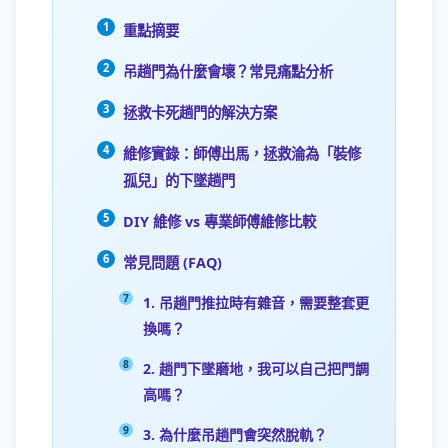
重點摘要
吊趟門為什麼會壞？常見痛點分析
拯救卡死趟門的解決方案
維修實錄：師傅出馬，拯救淪為「裝修
孤兒」的下墜趟門
DIY 維修 vs 專業師傅維修比較
常見問題 (FAQ)
1. 吊趟門推拉時有雜音，需要整套更
換嗎？
2. 趟門下墜磨地，我可以自己把門調
高嗎？
3. 為什麼吊趟門會突然脫軌？