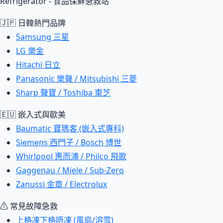
Refrigerator - 食品保鮮急救站
🇯🇵 日韓熱門品牌
Samsung 三星
LG 樂金
Hitachi 日立
Panasonic 樂聲 / Mitsubishi 三菱
Sharp 聲寶 / Toshiba 東芝
🇪🇺 嵌入式與歐美
Baumatic 寶瑪客 (嵌入式專科)
Siemens 西門子 / Bosch 博世
Whirlpool 惠而浦 / Philco 飛歌
Gaggenau / Miele / Sub-Zero
Zanussi 金章 / Electrolux
⚠ 常見故障急救
上格凍下格唔凍 (風扇/溶雪)