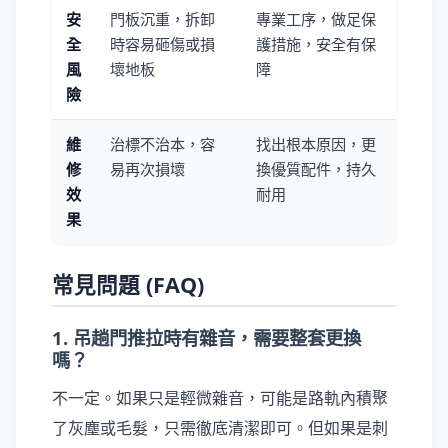
安
門板沉重，拆卸
專業工序，做足保
全
時容易砸傷或損
護措施，安全有保
風
壞地板
障
險
維
治標不治本，容
找出根本原因，更
修
易再次損壞
換優質配件，持久
效
耐用
果
常見問題 (FAQ)
1. 吊趟門推拉時有雜音，需要整套更換
嗎？
不一定。如果只是輕微雜音，可能是路軌內積聚
了灰塵或毛髮，只需徹底清潔即可。但如果是刺