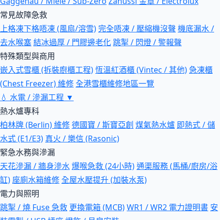
Gaggenau / Miele / Sub-Zero
Zanussi 金章 / Electrolux
常見故障急救
上格凍下格唔凍 (風扇/溶雪)
完全唔凍 / 壓縮機沒聲
機底漏水 /
去水喉塞
結冰過厚 / 門膠邊老化
跳掣 / 閃燈 / 警報聲
特殊類型與商用
嵌入式雪櫃 (拆裝廚櫃工程)
恆溫紅酒櫃 (Vintec / 其他)
急凍櫃
(Chest Freezer) 維修
全港雪櫃維修地區一覽
💧
水電 / 滲漏工程
▼
熱水爐專科
柏林牌 (Berlin) 維修
德國寶 / 斯寶亞創
煤氣熱水爐
即熱式 / 儲
水式 (E1/E3)
真火 / 樂信 (Rasonic)
緊急水務與滲漏
天花滲漏 / 牆身滲水
爆喉急救 (24小時)
通渠服務 (馬桶/廚房/浴
缸)
座廁水箱維修
全屋水壓提升 (加裝水泵)
電力與照明
跳掣 / 燒 Fuse 急救
更換電箱 (MCB)
WR1 / WR2 電力證明書
安