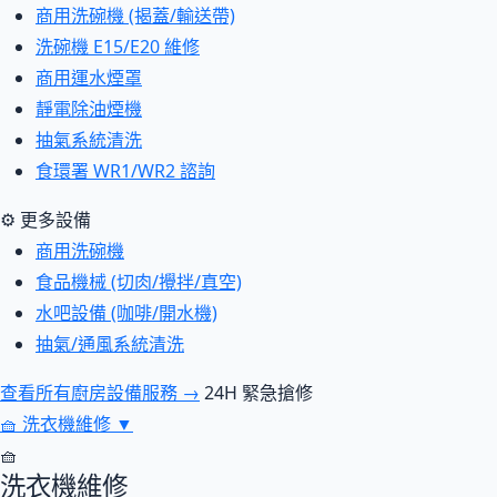
商用洗碗機 (揭蓋/輸送帶)
洗碗機 E15/E20 維修
商用運水煙罩
靜電除油煙機
抽氣系統清洗
食環署 WR1/WR2 諮詢
⚙ 更多設備
商用洗碗機
食品機械 (切肉/攪拌/真空)
水吧設備 (咖啡/開水機)
抽氣/通風系統清洗
查看所有廚房設備服務 →
24H 緊急搶修
🧺
洗衣機維修
▼
🧺
洗衣機維修