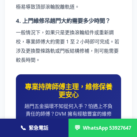
極易導致頂部滾輪脫離軌道。
4. 上門維修吊趟門大約需要多少時間？
一般情況下，如果只是更換滾輪組件或重新調
校，專業師傅大約需要 1 至 2 小時即可完成。若
涉及更換整條路軌或門板結構修補，則可能需要
較長時間。
專業持牌師傅主理，維修保養
更安心
趟門五金損壞不知從何入手？怕遇上不負
責任的師傅？DVM 擁有經驗豐富的維修
團隊，提供透明報價與完善的售後保養承
📞
💬
緊急電話
WhatsApp 53927647
諾。我們堅持選用優質耐用配件，徹底根
治趟門問題。上門檢查費 HK$200 起，絕