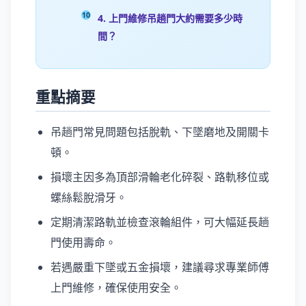
4. 上門維修吊趟門大約需要多少時
間？
重點摘要
吊趟門常見問題包括脫軌、下墜磨地及開關卡
頓。
損壞主因多為頂部滑輪老化碎裂、路軌移位或
螺絲鬆脫滑牙。
定期清潔路軌並檢查滾輪組件，可大幅延長趟
門使用壽命。
若遇嚴重下墜或五金損壞，建議尋求專業師傅
上門維修，確保使用安全。