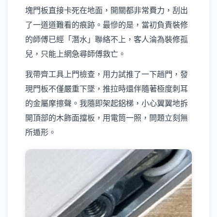
塊門板直接卡死在地面，開關都非常費力，刮出
了一道道難看的痕跡。最慘的是，當初負責裝修
的師傅已經「潛水」聯絡不上，客人淪為裝修孤
兒，只能上網急尋師傅救亡。
我帶齊工具上門檢查，用力試推了一下趟門，發
現門板不僅嚴重下墜，推拉時還伴隨著極度刺耳
的金屬摩擦聲。我隨即架起鋁梯，小心翼翼地拆
開頂部的木飾面擋板，用電筒一照，問題立刻無
所遁形。