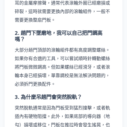
耳的金屬摩擦聲，通常代表滾輪外圈已經磨損或
碎裂，這時就需要更換內部的滾輪組件，一般不
需要更換整扇門板。
2. 趟門下墜磨地，我可以自己把門調高
嗎？
大部分趟門頂部的滾輪組件都有高度調整螺絲。
如果你有合適的工具，可以嘗試順時針轉動螺絲
將門板微微調高。但如果螺絲已經滑牙，或者滾
輪本身已經損壞，單靠調校是無法解決問題的，
必須拆門更換配件。
3. 為什麼吊趟門會突然脫軌？
突然脫軌通常是因為門板受到猛烈撞擊，或者軌
道內有硬物阻擋。此外，如果底部的導向器（地
勾）損壞或移位，門板在推拉時會發生搖晃，也