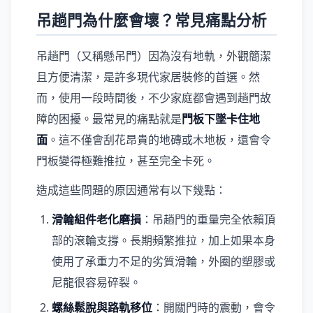
吊趟門為什麼會壞？常見痛點分析
吊趟門（又稱懸吊門）因為沒有地軌，外觀簡潔
且方便清潔，是許多現代家居裝修的首選。然
而，使用一段時間後，不少家庭都會遇到趟門故
障的困擾。最常見的痛點就是
門板下墜卡住地
面
。這不僅會刮花昂貴的地磚或木地板，還會令
門板變得極難推拉，甚至完全卡死。
造成這些問題的原因通常有以下幾點：
滑輪組件老化磨損
：吊趟門的重量完全依賴頂
部的滾輪支撐。長期頻繁推拉，加上如果本身
使用了承重力不足的劣質滑輪，外圈的塑膠或
尼龍很容易碎裂。
螺絲鬆脫與路軌移位
：開關門時的震動，會令