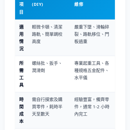
項
(DIY)
維修
目
適
輕微卡頓、清潔
嚴重下墜、滑輪碎
用
路軌、簡單調校
裂、路軌移位、門
情
高度
板過重
況
所
螺絲批、扳手、
專業起重工具、各
需
潤滑劑
種規格五金配件、
工
水平儀
具
時
需自行摸索及購
經驗豐富，備齊零
間
買零件，耗時半
件，通常 1-2 小時
成
天至數天
內完工
本