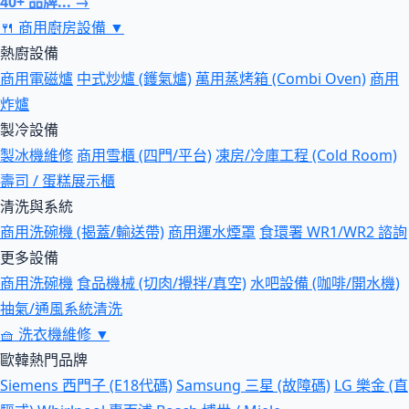
40+ 品牌... →
🍴
商用廚房設備
▼
熱廚設備
商用電磁爐
中式炒爐 (鑊氣爐)
萬用蒸烤箱 (Combi Oven)
商用
炸爐
製冷設備
製冰機維修
商用雪櫃 (四門/平台)
凍房/冷庫工程 (Cold Room)
壽司 / 蛋糕展示櫃
清洗與系統
商用洗碗機 (揭蓋/輸送帶)
商用運水煙罩
食環署 WR1/WR2 諮詢
更多設備
商用洗碗機
食品機械 (切肉/攪拌/真空)
水吧設備 (咖啡/開水機)
抽氣/通風系統清洗
🧺
洗衣機維修
▼
歐韓熱門品牌
Siemens 西門子 (E18代碼)
Samsung 三星 (故障碼)
LG 樂金 (直