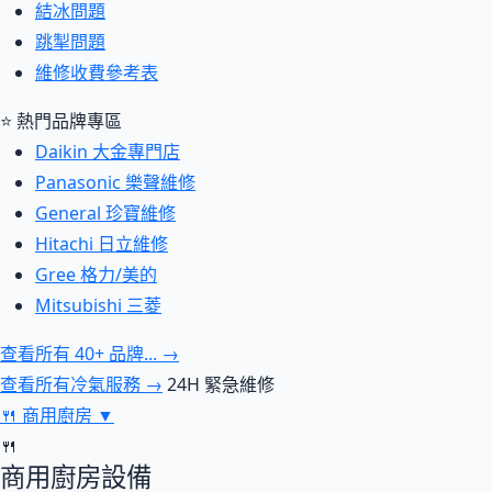
結冰問題
跳掣問題
維修收費參考表
⭐ 熱門品牌專區
Daikin 大金專門店
Panasonic 樂聲維修
General 珍寶維修
Hitachi 日立維修
Gree 格力/美的
Mitsubishi 三菱
查看所有 40+ 品牌... →
查看所有冷氣服務 →
24H 緊急維修
🍴
商用廚房
▼
🍴
商用廚房設備