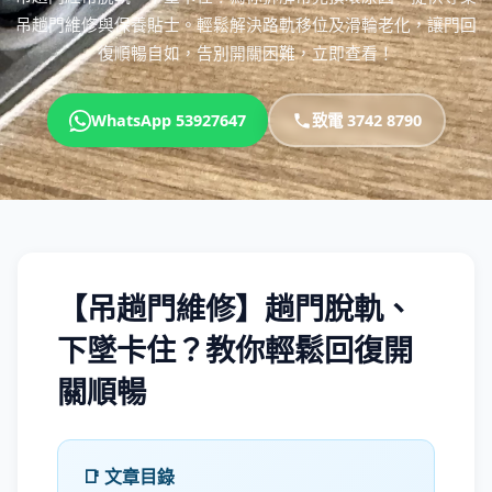
吊趟門維修與保養貼士。輕鬆解決路軌移位及滑輪老化，讓門回
復順暢自如，告別開關困難，立即查看！
WhatsApp 53927647
致電 3742 8790
【吊趟門維修】趟門脫軌、
下墜卡住？教你輕鬆回復開
關順暢
📑 文章目錄