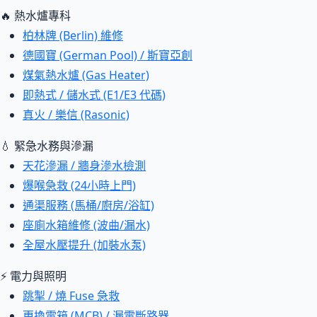
🔥 熱水爐專科
柏林牌 (Berlin) 維修
德國寶 (German Pool) / 斯寶亞創
煤氣熱水爐 (Gas Heater)
即熱式 / 儲水式 (E1/E3 代碼)
真火 / 樂信 (Rasonic)
💧 緊急水務與滲漏
天花滲漏 / 牆身滲水檢測
爆喉急救 (24小時上門)
通渠服務 (馬桶/廚房/浴缸)
座廁水箱維修 (波曲/漏水)
全屋水壓提升 (加裝水泵)
⚡ 電力與照明
跳掣 / 燒 Fuse 急救
更換電箱 (MCB) / 漏電斷路器