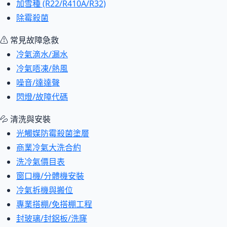
加雪種 (R22/R410A/R32)
除霉殺菌
⚠ 常見故障急救
冷氣滴水/漏水
冷氣唔凍/熱風
噪音/達達聲
閃燈/故障代碼
💦 清洗與安裝
光觸媒防霉殺菌塗層
商業冷氣大洗合約
洗冷氣價目表
窗口機/分體機安裝
冷氣拆機與搬位
專業搭棚/免搭棚工程
封玻璃/封鋁板/洗窿