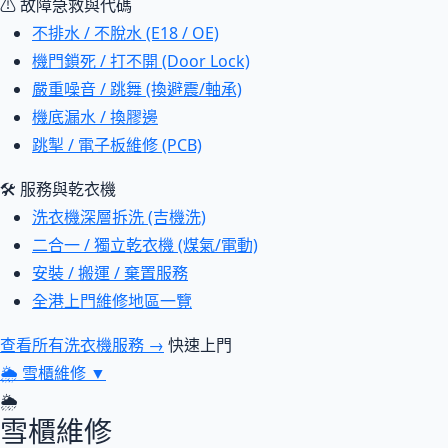
⚠ 故障急救與代碼
不排水 / 不脫水 (E18 / OE)
機門鎖死 / 打不開 (Door Lock)
嚴重噪音 / 跳舞 (換避震/軸承)
機底漏水 / 換膠邊
跳掣 / 電子板維修 (PCB)
🛠 服務與乾衣機
洗衣機深層拆洗 (吉機洗)
二合一 / 獨立乾衣機 (煤氣/電動)
安裝 / 搬運 / 棄置服務
全港上門維修地區一覽
查看所有洗衣機服務 →
快速上門
🌦
雪櫃維修
▼
🌦
雪櫃維修