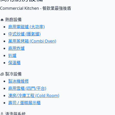
Commercial Kitchen - 餐飲業最強後盾
🔥 熱廚設備
商用電磁爐 (大功率)
中式炒爐 (鑊氣爐)
萬用蒸烤箱 (Combi Oven)
商用炸爐
扒爐
保溫櫃
🧊 製冷設備
製冰機維修
商用雪櫃 (四門/平台)
凍房/冷庫工程 (Cold Room)
壽司 / 蛋糕展示櫃
🚿 清洗與系統