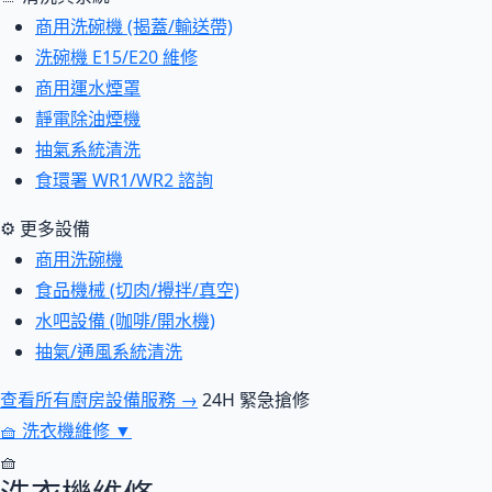
商用洗碗機 (揭蓋/輸送帶)
洗碗機 E15/E20 維修
商用運水煙罩
靜電除油煙機
抽氣系統清洗
食環署 WR1/WR2 諮詢
⚙ 更多設備
商用洗碗機
食品機械 (切肉/攪拌/真空)
水吧設備 (咖啡/開水機)
抽氣/通風系統清洗
查看所有廚房設備服務 →
24H 緊急搶修
🧺
洗衣機維修
▼
🧺