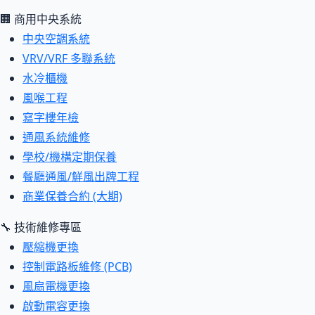
🏢 商用中央系統
中央空調系統
VRV/VRF 多聯系統
水冷櫃機
風喉工程
寫字樓年檢
通風系統維修
學校/機構定期保養
餐廳通風/鮮風出牌工程
商業保養合約 (大期)
🔧 技術維修專區
壓縮機更換
控制電路板維修 (PCB)
風扇電機更換
啟動電容更換