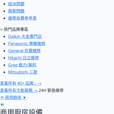
結冰問題
跳掣問題
維修收費參考表
⭐ 熱門品牌專區
Daikin 大金專門店
Panasonic 樂聲維修
General 珍寶維修
Hitachi 日立維修
Gree 格力/美的
Mitsubishi 三菱
查看所有 40+ 品牌... →
查看所有冷氣服務 →
24H 緊急維修
🍴
商用廚房
▼
🍴
商用廚房設備