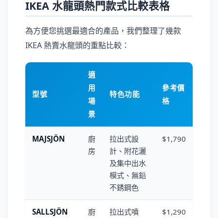
IKEA 水龍頭熱門款式比較表格
為方便您挑選最適合的產品，我們整理了幾款
IKEA 熱賣水龍頭的重點比較：
適
用
參考價
型號
特色功能
場
格
景
MAJSJÖN
廚
拉出式設
$1,790
房
計、附花灑
及集中出水
模式、無鉛
不銹鋼色
SALLSJÖN
廚
拉出式噴
$1,290