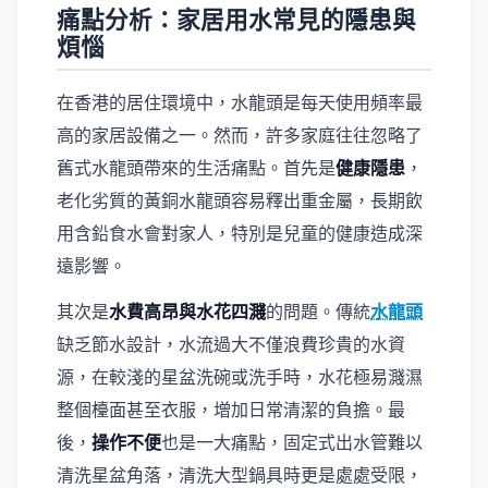
痛點分析：家居用水常見的隱患與
煩惱
在香港的居住環境中，水龍頭是每天使用頻率最
高的家居設備之一。然而，許多家庭往往忽略了
舊式水龍頭帶來的生活痛點。首先是
健康隱患
，
老化劣質的黃銅水龍頭容易釋出重金屬，長期飲
用含鉛食水會對家人，特別是兒童的健康造成深
遠影響。
其次是
水費高昂與水花四濺
的問題。傳統
水龍頭
缺乏節水設計，水流過大不僅浪費珍貴的水資
源，在較淺的星盆洗碗或洗手時，水花極易濺濕
整個檯面甚至衣服，增加日常清潔的負擔。最
後，
操作不便
也是一大痛點，固定式出水管難以
清洗星盆角落，清洗大型鍋具時更是處處受限，