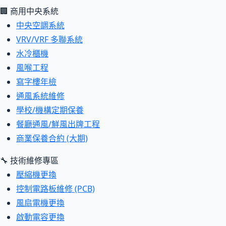
🏢 商用中央系統
中央空調系統
VRV/VRF 多聯系統
水冷櫃機
風喉工程
寫字樓年檢
通風系統維修
學校/機構定期保養
餐廳通風/鮮風出牌工程
商業保養合約 (大期)
🔧 技術維修專區
壓縮機更換
控制電路板維修 (PCB)
風扇電機更換
啟動電容更換