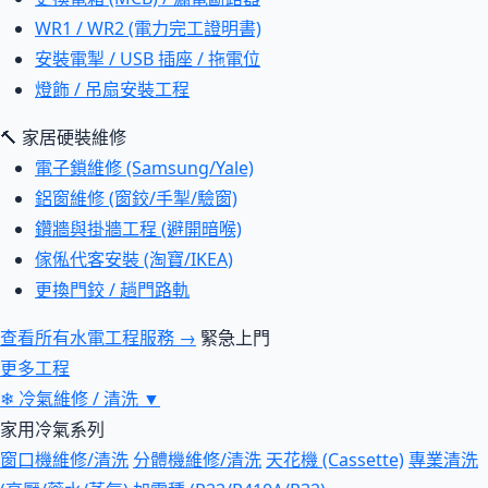
WR1 / WR2 (電力完工證明書)
安裝電掣 / USB 插座 / 拖電位
燈飾 / 吊扇安裝工程
🔨 家居硬裝維修
電子鎖維修 (Samsung/Yale)
鋁窗維修 (窗鉸/手掣/驗窗)
鑽牆與掛牆工程 (避開暗喉)
傢俬代客安裝 (淘寶/IKEA)
更換門鉸 / 趟門路軌
查看所有水電工程服務 →
緊急上門
更多工程
❄
冷氣維修 / 清洗
▼
家用冷氣系列
窗口機維修/清洗
分體機維修/清洗
天花機 (Cassette)
專業清洗