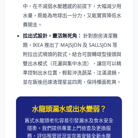
中，在不減弱水壓體感的前提下，大幅減少用
水量，既能為地球出一分力，又能實質降低水
費開支。
拉出式設計，靈活無死角：
針對廚房清潔難
題，IKEA 推出了 MAJSJÖN 及 SALLSJÖN 等
附拉出式噴頭的款式。結合可旋轉球型接頭與
雙出水模式（花灑與集中水流），讓您可以精
準控制出水位置，輕鬆沖洗蔬菜、注滿湯鍋，
並在飯後迅速清理星盆四周，保持檯面乾爽。
水龍頭漏水或出水變弱？
舊式水龍頭老化容易引發漏水及食水安全
隱患。我們提供專業上門檢查及更換服
務，評估喉管狀況並完美安裝全新水龍