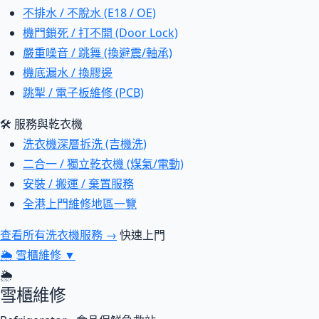
不排水 / 不脫水 (E18 / OE)
機門鎖死 / 打不開 (Door Lock)
嚴重噪音 / 跳舞 (換避震/軸承)
機底漏水 / 換膠邊
跳掣 / 電子板維修 (PCB)
🛠 服務與乾衣機
洗衣機深層拆洗 (吉機洗)
二合一 / 獨立乾衣機 (煤氣/電動)
安裝 / 搬運 / 棄置服務
全港上門維修地區一覽
查看所有洗衣機服務 →
快速上門
🌦
雪櫃維修
▼
🌦
雪櫃維修