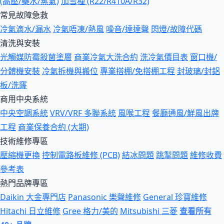
(高壓/藥水/蒸氣)
加雪種 (R22/R410A/R32)
常見故障急救
冷氣滴水/漏水
冷氣唔凍/熱風
噪音/達達聲
閃燈/故障代碼
清洗與安裝
光觸媒防霉殺菌塗層
商業冷氣大洗合約
洗冷氣價目表
窗口機/
分體機安裝
冷氣拆機與搬位
專業搭棚/免搭棚工程
封玻璃/封鋁
板/洗窿
商用中央系統
中央空調系統
VRV/VRF 多聯系統
風喉工程
餐廳通風/鮮風出牌
工程
商業保養合約 (大期)
技術維修專區
壓縮機更換
控制電路板維修 (PCB)
結冰問題
跳掣問題
維修收費
參考表
熱門品牌專區
Daikin 大金專門店
Panasonic 樂聲維修
General 珍寶維修
Hitachi 日立維修
Gree 格力/美的
Mitsubishi 三菱
查看所有