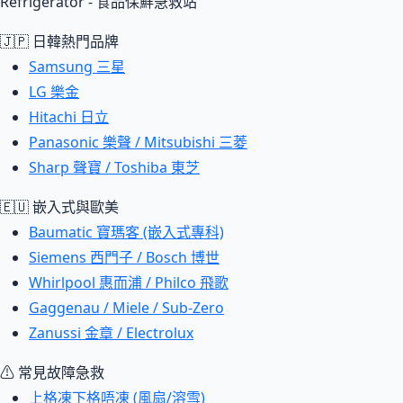
Refrigerator - 食品保鮮急救站
🇯🇵 日韓熱門品牌
Samsung 三星
LG 樂金
Hitachi 日立
Panasonic 樂聲 / Mitsubishi 三菱
Sharp 聲寶 / Toshiba 東芝
🇪🇺 嵌入式與歐美
Baumatic 寶瑪客 (嵌入式專科)
Siemens 西門子 / Bosch 博世
Whirlpool 惠而浦 / Philco 飛歌
Gaggenau / Miele / Sub-Zero
Zanussi 金章 / Electrolux
⚠ 常見故障急救
上格凍下格唔凍 (風扇/溶雪)