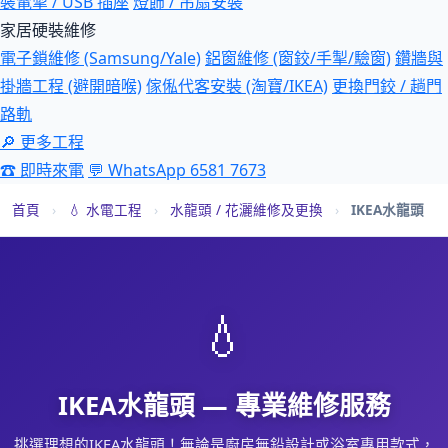
裝電掣 / USB 插座
燈飾 / 吊扇安裝
家居硬裝維修
電子鎖維修 (Samsung/Yale)
鋁窗維修 (窗鉸/手掣/驗窗)
鑽牆與
掛牆工程 (避開暗喉)
傢俬代客安裝 (淘寶/IKEA)
更換門鉸 / 趟門
路軌
🔎 更多工程
☎ 即時來電
💬 WhatsApp 6581 7673
首頁
›
💧 水電工程
›
水龍頭 / 花灑維修及更換
›
IKEA水龍頭
💧
IKEA水龍頭 — 專業維修服務
挑選理想的IKEA水龍頭！無論是廚房無鉛設計或浴室專用款式，