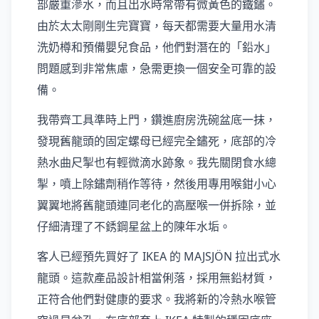
部嚴重滲水，而且出水時常帶有微黃色的鐵鏽。
由於太太剛剛生完寶寶，每天都需要大量用水清
洗奶樽和預備嬰兒食品，他們對潛在的「鉛水」
問題感到非常焦慮，急需更換一個安全可靠的設
備。
我帶齊工具準時上門，鑽進廚房洗碗盆底一抹，
發現舊龍頭的固定螺母已經完全鏽死，底部的冷
熱水曲尺掣也有輕微滴水跡象。我先關閉食水總
掣，噴上除鏽劑稍作等待，然後用專用喉鉗小心
翼翼地將舊龍頭連同老化的高壓喉一併拆除，並
仔細清理了不銹鋼星盆上的陳年水垢。
客人已經預先買好了 IKEA 的 MAJSJÖN 拉出式水
龍頭。這款產品設計相當俐落，採用無鉛材質，
正符合他們對健康的要求。我將新的冷熱水喉管