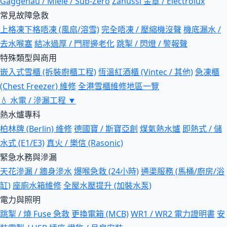
Gaggenau / Miele / Sub-Zero
Zanussi 金章 / Electrolux
常見故障急救
上格凍下格唔凍 (風扇/溶雪)
完全唔凍 / 壓縮機沒聲
機底漏水 /
去水喉塞
結冰過厚 / 門膠邊老化
跳掣 / 閃燈 / 警報聲
特殊類型與商用
嵌入式雪櫃 (拆裝廚櫃工程)
恆溫紅酒櫃 (Vintec / 其他)
急凍櫃
(Chest Freezer) 維修
全港雪櫃維修地區一覽
💧
水電 / 滲漏工程
▼
熱水爐專科
柏林牌 (Berlin) 維修
德國寶 / 斯寶亞創
煤氣熱水爐
即熱式 / 儲
水式 (E1/E3)
真火 / 樂信 (Rasonic)
緊急水務與滲漏
天花滲漏 / 牆身滲水
爆喉急救 (24小時)
通渠服務 (馬桶/廚房/浴
缸)
座廁水箱維修
全屋水壓提升 (加裝水泵)
電力與照明
跳掣 / 燒 Fuse 急救
更換電箱 (MCB)
WR1 / WR2 電力證明書
安