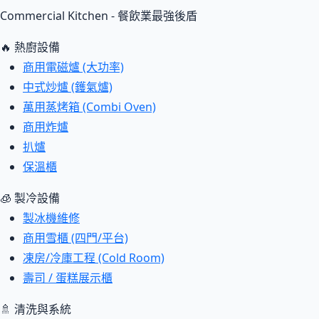
Commercial Kitchen - 餐飲業最強後盾
🔥 熱廚設備
商用電磁爐 (大功率)
中式炒爐 (鑊氣爐)
萬用蒸烤箱 (Combi Oven)
商用炸爐
扒爐
保溫櫃
🧊 製冷設備
製冰機維修
商用雪櫃 (四門/平台)
凍房/冷庫工程 (Cold Room)
壽司 / 蛋糕展示櫃
🚿 清洗與系統