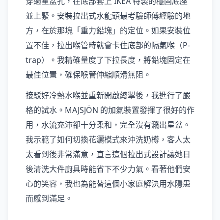
穿過星盆孔，在底部套上 IKEA 特製的穩固底座
並上緊。安裝拉出式水龍頭最考驗師傅經驗的地
方，在於那塊「重力鉛塊」的定位。如果安裝位
置不佳，拉出喉管時就會卡住底部的隔氣喉（P-
trap）。我精確量度了下拉長度，將鉛塊固定在
最佳位置，確保喉管伸縮順滑無阻。
接駁好冷熱水喉並重新開啟總掣後，我進行了嚴
格的試水。MAJSJÖN 的加氣裝置發揮了很好的作
用，水流充沛卻十分柔和，完全沒有濺出星盆。
我示範了如何切換花灑模式來沖洗奶樽，客人太
太看到後非常滿意，直言這個拉出式設計讓她日
後清洗大件廚具時能省下不少力氣。看著他們安
心的笑容，我也為能替這個小家庭解決用水隱患
而感到滿足。