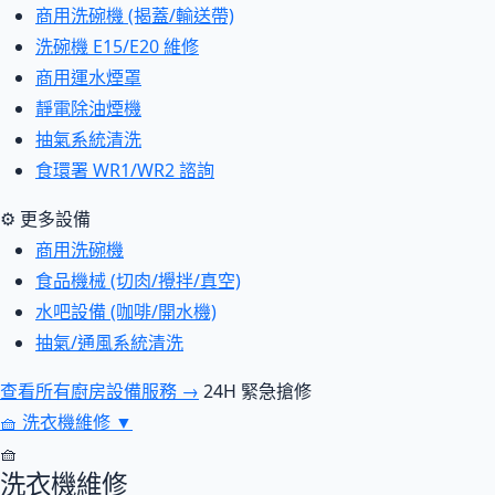
商用洗碗機 (揭蓋/輸送帶)
洗碗機 E15/E20 維修
商用運水煙罩
靜電除油煙機
抽氣系統清洗
食環署 WR1/WR2 諮詢
⚙ 更多設備
商用洗碗機
食品機械 (切肉/攪拌/真空)
水吧設備 (咖啡/開水機)
抽氣/通風系統清洗
查看所有廚房設備服務 →
24H 緊急搶修
🧺
洗衣機維修
▼
🧺
洗衣機維修