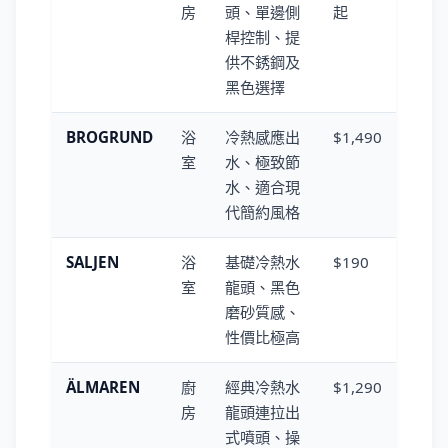
房
頭、單邊側
起
桿控制、提
供不銹鋼及
黑色選擇
BROGRUND
浴
冷熱感應出
$1,490
室
水、極致節
水、適合現
代簡約風格
SALJEN
浴
基礎冷熱水
$190
室
龍頭、黑色
磨砂質感、
性價比極高
ÄLMAREN
廚
經典冷熱水
$1,290
房
龍頭連拉出
式噴頭、操