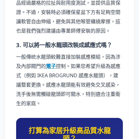
品經過嚴格的拉扯與耐用度測試，並提供品質保
證。不過，安裝時必須確保星盆下方有足夠空間
讓軟管自由伸縮，避免與其他喉管纏繞摩擦，這
也是我們強烈建議由專業師傅安裝的原因。
3. 可以將一般水龍頭改裝成感應式嗎？
一般傳統水龍頭較難直接加裝感應模組，因為涉
及內部閥門的
電子
控制。如果您希望升級為感應
式（例如 IKEA BROGRUND 感應水龍頭），建
議整套更換。感應水龍頭能有效避免交叉感染，
洗手後無需觸碰龍頭即可關水，特別適合注重衛
生的家庭。
打算為家居升級高品質水龍
頭？