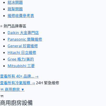
結冰問題
跳掣問題
維修收費參考表
⭐ 熱門品牌專區
Daikin 大金專門店
Panasonic 樂聲維修
General 珍寶維修
Hitachi 日立維修
Gree 格力/美的
Mitsubishi 三菱
查看所有 40+ 品牌... →
查看所有冷氣服務 →
24H 緊急維修
🍴
商用廚房
▼
🍴
商用廚房設備