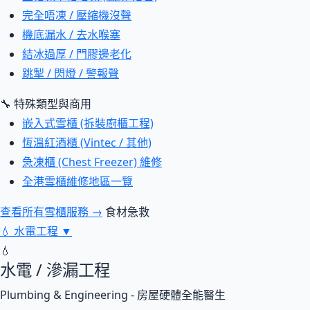
完全唔凍 / 壓縮機沒聲
機底漏水 / 去水喉塞
結冰過厚 / 門膠邊老化
跳掣 / 閃燈 / 警報聲
🔧 特殊類型與商用
嵌入式雪櫃 (拆裝廚櫃工程)
恆溫紅酒櫃 (Vintec / 其他)
急凍櫃 (Chest Freezer) 維修
全港雪櫃維修地區一覽
查看所有雪櫃服務 →
食材急救
💧
水電工程
▼
💧
水電 / 滲漏工程
Plumbing & Engineering - 房屋硬體全能醫生