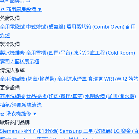
40+ 品牌... →
🍴
商用廚房設備
▼
熱廚設備
商用電磁爐
中式炒爐 (鑊氣爐)
萬用蒸烤箱 (Combi Oven)
商用
炸爐
製冷設備
製冰機維修
商用雪櫃 (四門/平台)
凍房/冷庫工程 (Cold Room)
壽司 / 蛋糕展示櫃
清洗與系統
商用洗碗機 (揭蓋/輸送帶)
商用運水煙罩
食環署 WR1/WR2 諮詢
更多設備
商用洗碗機
食品機械 (切肉/攪拌/真空)
水吧設備 (咖啡/開水機)
抽氣/通風系統清洗
🧺
洗衣機維修
▼
歐韓熱門品牌
Siemens 西門子 (E18代碼)
Samsung 三星 (故障碼)
LG 樂金 (直