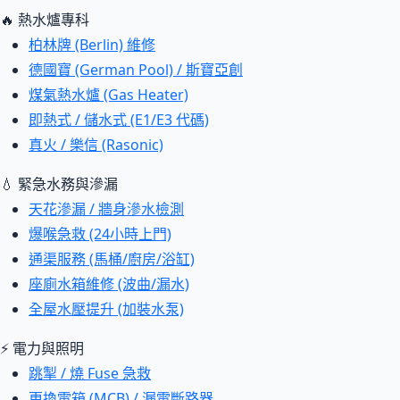
🔥 熱水爐專科
柏林牌 (Berlin) 維修
德國寶 (German Pool) / 斯寶亞創
煤氣熱水爐 (Gas Heater)
即熱式 / 儲水式 (E1/E3 代碼)
真火 / 樂信 (Rasonic)
💧 緊急水務與滲漏
天花滲漏 / 牆身滲水檢測
爆喉急救 (24小時上門)
通渠服務 (馬桶/廚房/浴缸)
座廁水箱維修 (波曲/漏水)
全屋水壓提升 (加裝水泵)
⚡ 電力與照明
跳掣 / 燒 Fuse 急救
更換電箱 (MCB) / 漏電斷路器