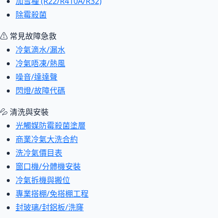
加雪種 (R22/R410A/R32)
除霉殺菌
⚠ 常見故障急救
冷氣滴水/漏水
冷氣唔凍/熱風
噪音/達達聲
閃燈/故障代碼
💦 清洗與安裝
光觸媒防霉殺菌塗層
商業冷氣大洗合約
洗冷氣價目表
窗口機/分體機安裝
冷氣拆機與搬位
專業搭棚/免搭棚工程
封玻璃/封鋁板/洗窿