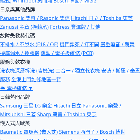
驅式)
Whirlpool 惠而浦
Bosch 博世 / Miele
日系與其他品牌
Panasonic 樂聲 / Rasonic 樂信
Hitachi 日立 / Toshiba 東芝
Zanussi 金章 (換軸承)
Fortress 豐澤牌 / 其他
故障急救與代碼
不排水 / 不脫水 (E18 / OE)
機門鎖死 / 打不開
嚴重噪音 / 跳舞
機底漏水 / 換膠邊
跳掣 / 電子板維修 (PCB)
服務與乾衣機
洗衣機深層拆洗 (吉機洗)
二合一 / 獨立乾衣機
安裝 / 搬運 / 棄置
服務
全港上門維修地區一覽
🌦
雪櫃維修
▼
日韓熱門品牌
Samsung 三星
LG 樂金
Hitachi 日立
Panasonic 樂聲 /
Mitsubishi 三菱
Sharp 聲寶 / Toshiba 東芝
嵌入式與歐美
Baumatic 寶瑪客 (嵌入式)
Siemens 西門子 / Bosch 博世