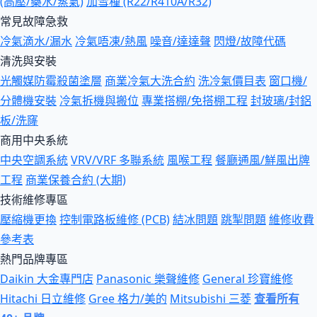
(高壓/藥水/蒸氣)
加雪種 (R22/R410A/R32)
常見故障急救
冷氣滴水/漏水
冷氣唔凍/熱風
噪音/達達聲
閃燈/故障代碼
清洗與安裝
光觸媒防霉殺菌塗層
商業冷氣大洗合約
洗冷氣價目表
窗口機/
分體機安裝
冷氣拆機與搬位
專業搭棚/免搭棚工程
封玻璃/封鋁
板/洗窿
商用中央系統
中央空調系統
VRV/VRF 多聯系統
風喉工程
餐廳通風/鮮風出牌
工程
商業保養合約 (大期)
技術維修專區
壓縮機更換
控制電路板維修 (PCB)
結冰問題
跳掣問題
維修收費
參考表
熱門品牌專區
Daikin 大金專門店
Panasonic 樂聲維修
General 珍寶維修
Hitachi 日立維修
Gree 格力/美的
Mitsubishi 三菱
查看所有