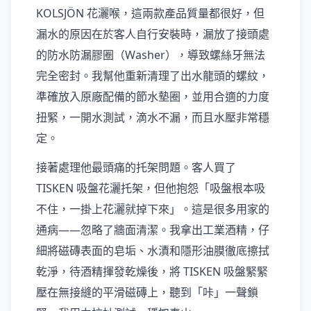
KOLSJÖN 花灑喉，這兩款產品質量都很好，但
漏水的原因在於客人自行安裝時，漏放了接頭處
的防水防漏膠圈（Washer），導致螺絲牙無法
完全密封。我幫他重新清理了出水龍頭的螺紋，
準確放入原廠配備的節水墊圈，並用合適的力度
扭緊，一開水測試，滴水不漏，而且水壓非常穩
定。
接著處理他最頭痛的托架問題。客人買了
TISKEN 吸盤花灑托架，但他抱怨「吸盤根本吸
不住，一掛上花灑就掉下來」。這是很多用家的
通病——忽略了牆面清潔。我拿出工業酒精，仔
細將磁磚表面的皂垢、水漬和隱形油膜徹底擦拭
乾淨，待酒精揮發乾燥後，將 TISKEN 吸盤緊緊
壓在無接縫的平滑磁磚上，聽到「咔」一聲鎖