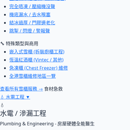
完全唔凍 / 壓縮機沒聲
機底漏水 / 去水喉塞
結冰過厚 / 門膠邊老化
跳掣 / 閃燈 / 警報聲
🔧 特殊類型與商用
嵌入式雪櫃 (拆裝廚櫃工程)
恆溫紅酒櫃 (Vintec / 其他)
急凍櫃 (Chest Freezer) 維修
全港雪櫃維修地區一覽
查看所有雪櫃服務 →
食材急救
💧
水電工程
▼
💧
水電 / 滲漏工程
Plumbing & Engineering - 房屋硬體全能醫生