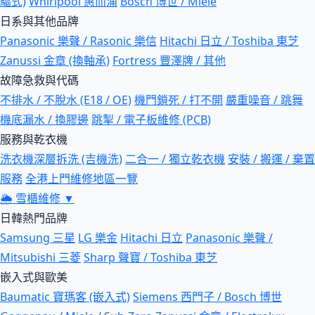
驅式)
Whirlpool 惠而浦
Bosch 博世 / Miele
日系與其他品牌
Panasonic 樂聲 / Rasonic 樂信
Hitachi 日立 / Toshiba 東芝
Zanussi 金章 (換軸承)
Fortress 豐澤牌 / 其他
故障急救與代碼
不排水 / 不脫水 (E18 / OE)
機門鎖死 / 打不開
嚴重噪音 / 跳舞
機底漏水 / 換膠邊
跳掣 / 電子板維修 (PCB)
服務與乾衣機
洗衣機深層拆洗 (吉機洗)
二合一 / 獨立乾衣機
安裝 / 搬運 / 棄置
服務
全港上門維修地區一覽
🌦
雪櫃維修
▼
日韓熱門品牌
Samsung 三星
LG 樂金
Hitachi 日立
Panasonic 樂聲 /
Mitsubishi 三菱
Sharp 聲寶 / Toshiba 東芝
嵌入式與歐美
Baumatic 寶瑪客 (嵌入式)
Siemens 西門子 / Bosch 博世