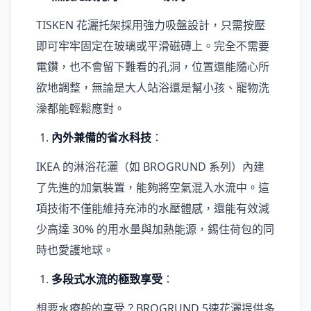
TISKEN 花灑托架採用強力吸盤設計，只需按壓
即可牢牢固定在玻璃或平滑磁磚上。完全不需要
電鑽，也不會留下難看的孔洞，位置還能隨心所
欲地調整，無論是大人站浴還是幫小孩、寵物洗
澡都能輕鬆應對。
內外兼備的省水科技
：
IKEA 的淋浴花灑（如 BROGRUND 系列）內建
了先進的加氣裝置，能夠將空氣混入水流中。這
項技術不僅能維持充沛的水壓體感，還能有效減
少高達 30% 的用水量與加熱能源，錫住荷包的同
時也愛護地球。
多段式水流的極致享受
：
想要水療般的享受？BROGRUND 5速花灑提供多