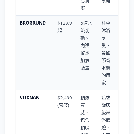
易清
家庭
潔
BROGRUND
$129.9
5速水
注重
起
流切
沐浴
換、
享
內建
受、
省水
希望
加氣
節省
裝置
水費
的用
家
VOXNAN
$2,490
頂級
追求
(套裝)
質
飯店
感、
級淋
包含
浴體
頂噴
驗、