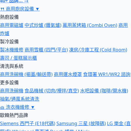
40+ 品牌... →
🍴
商用廚房設備
▼
熱廚設備
商用電磁爐
中式炒爐 (鑊氣爐)
萬用蒸烤箱 (Combi Oven)
商用
炸爐
製冷設備
製冰機維修
商用雪櫃 (四門/平台)
凍房/冷庫工程 (Cold Room)
壽司 / 蛋糕展示櫃
清洗與系統
商用洗碗機 (揭蓋/輸送帶)
商用運水煙罩
食環署 WR1/WR2 諮詢
更多設備
商用洗碗機
食品機械 (切肉/攪拌/真空)
水吧設備 (咖啡/開水機)
抽氣/通風系統清洗
🧺
洗衣機維修
▼
歐韓熱門品牌
Siemens 西門子 (E18代碼)
Samsung 三星 (故障碼)
LG 樂金 (直