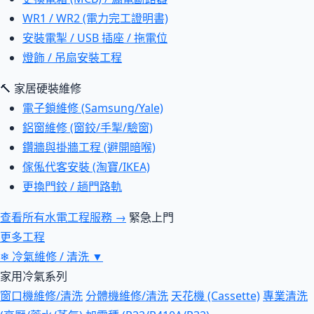
WR1 / WR2 (電力完工證明書)
安裝電掣 / USB 插座 / 拖電位
燈飾 / 吊扇安裝工程
🔨 家居硬裝維修
電子鎖維修 (Samsung/Yale)
鋁窗維修 (窗鉸/手掣/驗窗)
鑽牆與掛牆工程 (避開暗喉)
傢俬代客安裝 (淘寶/IKEA)
更換門鉸 / 趟門路軌
查看所有水電工程服務 →
緊急上門
更多工程
❄
冷氣維修 / 清洗
▼
家用冷氣系列
窗口機維修/清洗
分體機維修/清洗
天花機 (Cassette)
專業清洗