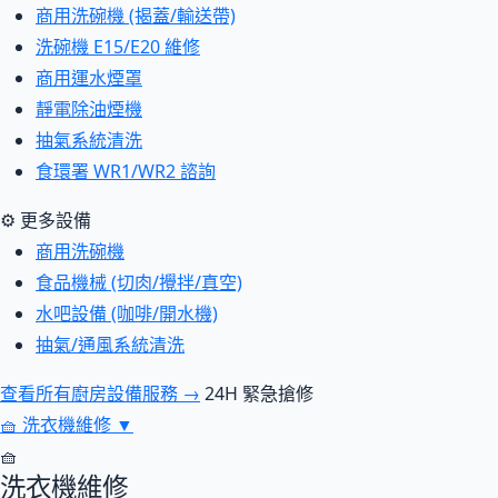
商用洗碗機 (揭蓋/輸送帶)
洗碗機 E15/E20 維修
商用運水煙罩
靜電除油煙機
抽氣系統清洗
食環署 WR1/WR2 諮詢
⚙ 更多設備
商用洗碗機
食品機械 (切肉/攪拌/真空)
水吧設備 (咖啡/開水機)
抽氣/通風系統清洗
查看所有廚房設備服務 →
24H 緊急搶修
🧺
洗衣機維修
▼
🧺
洗衣機維修