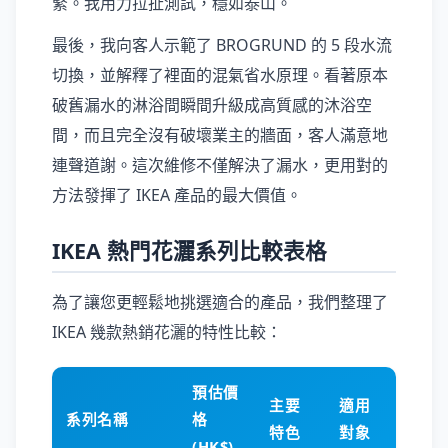
緊。我用力拉扯測試，穩如泰山。
最後，我向客人示範了 BROGRUND 的 5 段水流
切換，並解釋了裡面的混氣省水原理。看著原本
破舊漏水的淋浴間瞬間升級成高質感的沐浴空
間，而且完全沒有破壞業主的牆面，客人滿意地
連聲道謝。這次維修不僅解決了漏水，更用對的
方法發揮了 IKEA 產品的最大價值。
IKEA 熱門花灑系列比較表格
為了讓您更輕鬆地挑選適合的產品，我們整理了
IKEA 幾款熱銷花灑的特性比較：
預估價
主要
適用
系列名稱
格
特色
對象
(HK$)