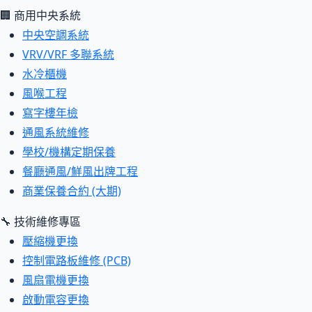
🏢 商用中央系統
中央空調系統
VRV/VRF 多聯系統
水冷櫃機
風喉工程
寫字樓年檢
通風系統維修
學校/機構定期保養
餐廳通風/鮮風出牌工程
商業保養合約 (大期)
🔧 技術維修專區
壓縮機更換
控制電路板維修 (PCB)
風扇電機更換
啟動電容更換