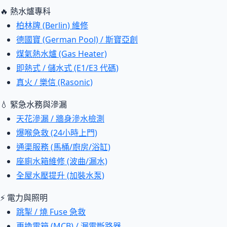
🔥 熱水爐專科
柏林牌 (Berlin) 維修
德國寶 (German Pool) / 斯寶亞創
煤氣熱水爐 (Gas Heater)
即熱式 / 儲水式 (E1/E3 代碼)
真火 / 樂信 (Rasonic)
💧 緊急水務與滲漏
天花滲漏 / 牆身滲水檢測
爆喉急救 (24小時上門)
通渠服務 (馬桶/廚房/浴缸)
座廁水箱維修 (波曲/漏水)
全屋水壓提升 (加裝水泵)
⚡ 電力與照明
跳掣 / 燒 Fuse 急救
更換電箱 (MCB) / 漏電斷路器