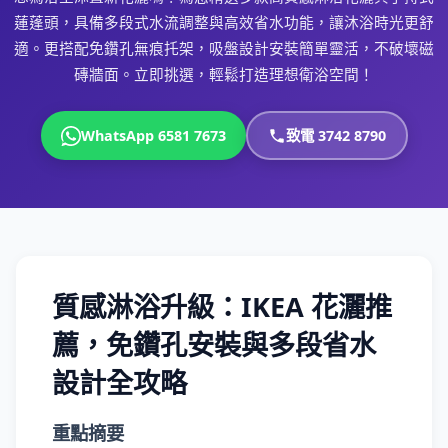
蓮蓬頭，具備多段式水流調整與高效省水功能，讓沐浴時光更舒
適。更搭配免鑽孔無痕托架，吸盤設計安裝簡單靈活，不破壞磁
磚牆面。立即挑選，輕鬆打造理想衛浴空間！
WhatsApp 6581 7673
致電 3742 8790
質感淋浴升級：IKEA 花灑推
薦，免鑽孔安裝與多段省水
設計全攻略
重點摘要