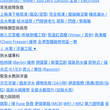
Gaggenau / Miele / Sub-Zero
Zanussi 金章 / Electrolux
常見故障急救
上格凍下格唔凍 (風扇/溶雪)
完全唔凍 / 壓縮機沒聲
機底漏水 /
去水喉塞
結冰過厚 / 門膠邊老化
跳掣 / 閃燈 / 警報聲
特殊類型與商用
嵌入式雪櫃 (拆裝廚櫃工程)
恆溫紅酒櫃 (Vintec / 其他)
急凍櫃
(Chest Freezer) 維修
全港雪櫃維修地區一覽
💧
水電 / 滲漏工程
▼
熱水爐專科
柏林牌 (Berlin) 維修
德國寶 / 斯寶亞創
煤氣熱水爐
即熱式 / 儲
水式 (E1/E3)
真火 / 樂信 (Rasonic)
緊急水務與滲漏
天花滲漏 / 牆身滲水
爆喉急救 (24小時)
通渠服務 (馬桶/廚房/浴
缸)
座廁水箱維修
全屋水壓提升 (加裝水泵)
電力與照明
跳掣 / 燒 Fuse 急救
更換電箱 (MCB)
WR1 / WR2 電力證明書
安