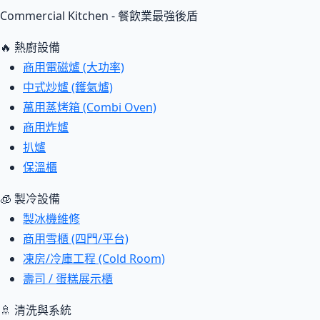
Commercial Kitchen - 餐飲業最強後盾
🔥 熱廚設備
商用電磁爐 (大功率)
中式炒爐 (鑊氣爐)
萬用蒸烤箱 (Combi Oven)
商用炸爐
扒爐
保溫櫃
🧊 製冷設備
製冰機維修
商用雪櫃 (四門/平台)
凍房/冷庫工程 (Cold Room)
壽司 / 蛋糕展示櫃
🚿 清洗與系統