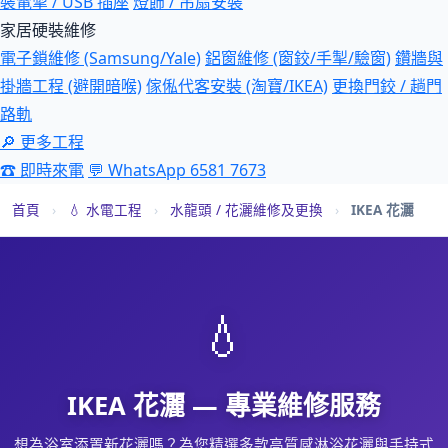
裝電掣 / USB 插座
燈飾 / 吊扇安裝
家居硬裝維修
電子鎖維修 (Samsung/Yale)
鋁窗維修 (窗鉸/手掣/驗窗)
鑽牆與
掛牆工程 (避開暗喉)
傢俬代客安裝 (淘寶/IKEA)
更換門鉸 / 趟門
路軌
🔎 更多工程
☎ 即時來電
💬 WhatsApp 6581 7673
首頁
›
💧 水電工程
›
水龍頭 / 花灑維修及更換
›
IKEA 花灑
💧
IKEA 花灑 — 專業維修服務
想為浴室添置新花灑嗎？為您精選多款高質感淋浴花灑與手持式