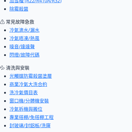
加雪種 (R22/R410A/R32)
除霉殺菌
⚠ 常見故障急救
冷氣滴水/漏水
冷氣唔凍/熱風
噪音/達達聲
閃燈/故障代碼
💦 清洗與安裝
光觸媒防霉殺菌塗層
商業冷氣大洗合約
洗冷氣價目表
窗口機/分體機安裝
冷氣拆機與搬位
專業搭棚/免搭棚工程
封玻璃/封鋁板/洗窿