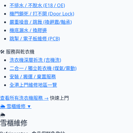
不排水 / 不脫水 (E18 / OE)
機門鎖死 / 打不開 (Door Lock)
嚴重噪音 / 跳舞 (換避震/軸承)
機底漏水 / 換膠邊
跳掣 / 電子板維修 (PCB)
🛠 服務與乾衣機
洗衣機深層拆洗 (吉機洗)
二合一 / 獨立乾衣機 (煤氣/電動)
安裝 / 搬運 / 棄置服務
全港上門維修地區一覽
查看所有洗衣機服務 →
快速上門
🌦
雪櫃維修
▼
🌦
雪櫃維修