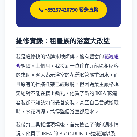
📞 +85237428790 緊急直撥
維修實錄：租屋族的浴室大改造
我是維修快的持牌水喉師傅，擁有豐富的
花灑維
修
經驗。上個月，我接到一位住在九龍區租屋客
的求助。客人表示浴室的花灑喉管嚴重漏水，而
且原有的掛牆托架已經鬆脫，但因為業主嚴格規
定絕對不能在牆上鑽孔，他買了新的 IKEA 花灑
套裝卻不知該如何妥善安裝，甚至自己嘗試接駁
時，水花四濺，搞得整個浴室都是水。
我帶齊工具抵達現場後，首先檢查了他的漏水情
況。他買了 IKEA 的 BROGRUND 5速花灑以及