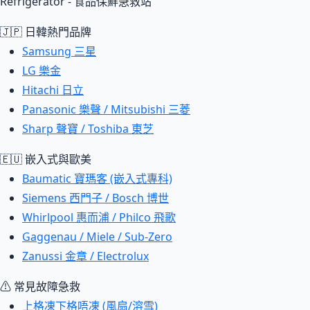
Refrigerator - 食品保鮮急救站
🇯🇵 日韓熱門品牌
Samsung 三星
LG 樂金
Hitachi 日立
Panasonic 樂聲 / Mitsubishi 三菱
Sharp 聲寶 / Toshiba 東芝
🇪🇺 嵌入式與歐美
Baumatic 寶瑪客 (嵌入式專科)
Siemens 西門子 / Bosch 博世
Whirlpool 惠而浦 / Philco 飛歌
Gaggenau / Miele / Sub-Zero
Zanussi 金章 / Electrolux
⚠ 常見故障急救
上格凍下格唔凍 (風扇/溶雪)