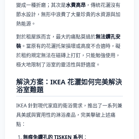
變成一種折磨；其次是
水費高昂
，傳統花灑沒有
節水設計，無形中浪費了大量珍貴的水資源與加
熱能源。
對於租屋族而言，最大的痛點莫過於
無法鑽孔安
裝
。當原有的花灑托架損壞或高度不合適時，礙
於租約規定無法在磁磚上打釘，只能勉強使用，
極大地限制了浴室的靈活性與舒適度。
解決方案：IKEA 花灑如何完美解決
浴室難題
IKEA 針對現代家庭的衛浴需求，推出了一系列兼
具美感與實用性的淋浴產品，完美擊破上述痛
點：
無痕免鑽孔的 TISKEN 系列
：