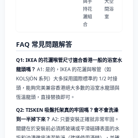
與手
大空
持花
間浴
灑組
室
合
FAQ 常見問題解答
Q1: IKEA 的花灑喉管尺寸適合香港一般的浴室水
龍頭嗎？
A1: 是的，IKEA 的花灑與喉管（如
KOLSJÖN 系列）大多採用國際標準的 1/2 吋接
頭，能夠完美兼容香港絕大多數的浴室水龍頭與
恆溫龍頭，直接替換即可。
Q2: TISKEN 吸盤托架真的牢固嗎？會不會洗澡
到一半掉下來？
A2: 只要安裝正確就非常牢固。
關鍵在於安裝前必須將玻璃或平滑磁磚表面的水
垢和油漬徹底清潔乾淨（建議使用酒精），並確