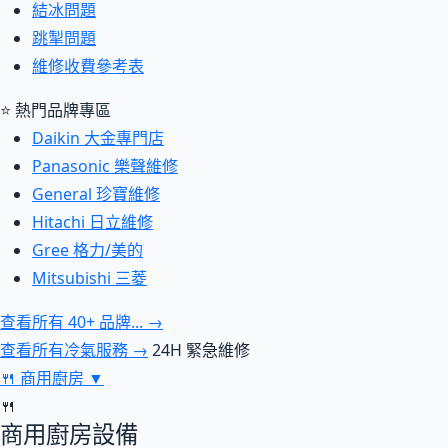
結冰問題
跳掣問題
維修收費參考表
⭐ 熱門品牌專區
Daikin 大金專門店
Panasonic 樂聲維修
General 珍寶維修
Hitachi 日立維修
Gree 格力/美的
Mitsubishi 三菱
查看所有 40+ 品牌... →
查看所有冷氣服務 →
24H 緊急維修
🍴
商用廚房
▼
🍴
商用廚房設備