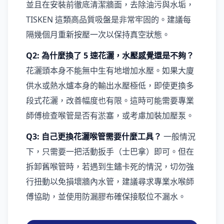
並且在安裝前徹底清潔牆面，去除油污與水垢，
TISKEN 這類高品質吸盤是非常牢固的。建議每
隔幾個月重新按壓一次以保持真空狀態。
Q2: 為什麼換了 5 速花灑，水壓感覺還是不夠？
花灑頭本身不能無中生有地增加水壓。如果大廈
供水或熱水爐本身的輸出水壓極低，即使更換多
段式花灑，改善幅度也有限。這時可能需要專業
師傅檢查喉管是否有淤塞，或考慮加裝加壓泵。
Q3: 自己更換花灑喉管需要什麼工具？
一般情況
下，只需要一把活動扳手（士巴拿）即可。但在
拆卸舊喉管時，若遇到生鏽卡死的情況，切勿強
行扭動以免損壞牆內水管，建議尋求專業水喉師
傅協助，並使用防漏膠布確保接駁位不漏水。