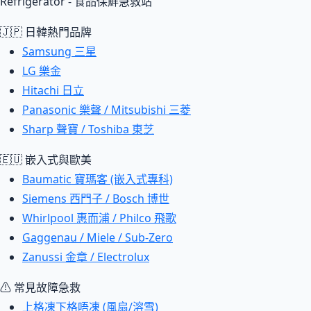
Refrigerator - 食品保鮮急救站
🇯🇵 日韓熱門品牌
Samsung 三星
LG 樂金
Hitachi 日立
Panasonic 樂聲 / Mitsubishi 三菱
Sharp 聲寶 / Toshiba 東芝
🇪🇺 嵌入式與歐美
Baumatic 寶瑪客 (嵌入式專科)
Siemens 西門子 / Bosch 博世
Whirlpool 惠而浦 / Philco 飛歌
Gaggenau / Miele / Sub-Zero
Zanussi 金章 / Electrolux
⚠ 常見故障急救
上格凍下格唔凍 (風扇/溶雪)