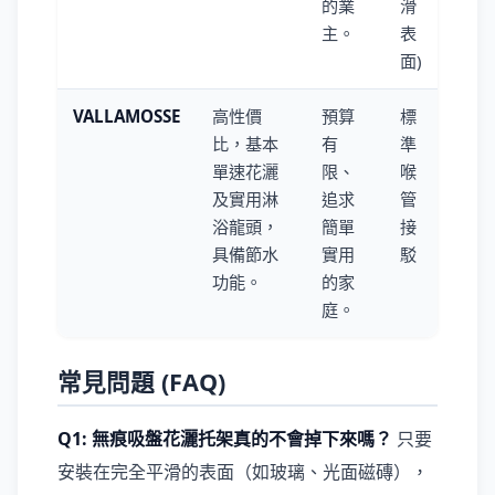
的業
滑
主。
表
面)
VALLAMOSSE
高性價
預算
標
比，基本
有
準
單速花灑
限、
喉
及實用淋
追求
管
浴龍頭，
簡單
接
具備節水
實用
駁
功能。
的家
庭。
常見問題 (FAQ)
Q1: 無痕吸盤花灑托架真的不會掉下來嗎？
只要
安裝在完全平滑的表面（如玻璃、光面磁磚），