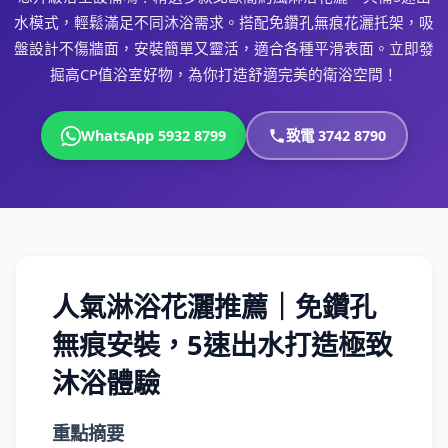
水模式，輕鬆滿足不同沐浴需求。搭配免鑽孔無痕花灑托架，吸
盤設計不傷牆面，安裝簡單又靈活，適合各種平滑表面。立即發
掘高CP值浴室好物，為你打造舒適完美的衛浴空間！
WhatsApp 5932 8799
致電 3742 8790
人氣淋浴花灑推薦｜免鑽孔
無痕安裝，5速出水打造極致
沐浴體驗
重點摘要