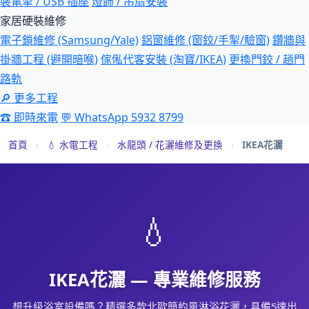
裝電掣 / USB 插座
燈飾 / 吊扇安裝
家居硬裝維修
電子鎖維修 (Samsung/Yale)
鋁窗維修 (窗鉸/手掣/驗窗)
鑽牆與
掛牆工程 (避開暗喉)
傢俬代客安裝 (淘寶/IKEA)
更換門鉸 / 趟門
路軌
🔎 更多工程
☎ 即時來電
💬 WhatsApp 5932 8799
首頁
›
💧 水電工程
›
水龍頭 / 花灑維修及更換
›
IKEA花灑
💧
IKEA花灑 — 專業維修服務
想升級浴室設備嗎？精選多款北歐簡約風淋浴花灑，具備5速出