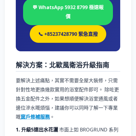
💬 WhatsApp 5932 8799 極速報
價
📞 +85237428790 緊急直撥
解決方案：北歐風衛浴升級指南
要解決上述痛點，其實不需要全屋大裝修，只需
針對性地更換幾款實用的浴室配件即可。 除咗更
換五金配件之外，如果想順便解決浴室通風或者
邊位滲水嘅煩惱，建議你可以同時了解一下專業
嘅
窗戶修補服務
。
1. 升級5速出水花灑
市面上如 BROGRUND 系列