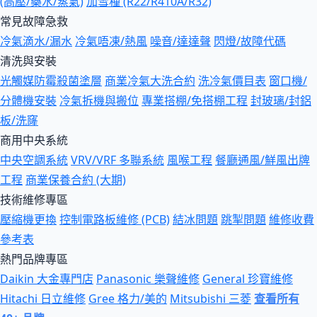
(高壓/藥水/蒸氣)
加雪種 (R22/R410A/R32)
常見故障急救
冷氣滴水/漏水
冷氣唔凍/熱風
噪音/達達聲
閃燈/故障代碼
清洗與安裝
光觸媒防霉殺菌塗層
商業冷氣大洗合約
洗冷氣價目表
窗口機/
分體機安裝
冷氣拆機與搬位
專業搭棚/免搭棚工程
封玻璃/封鋁
板/洗窿
商用中央系統
中央空調系統
VRV/VRF 多聯系統
風喉工程
餐廳通風/鮮風出牌
工程
商業保養合約 (大期)
技術維修專區
壓縮機更換
控制電路板維修 (PCB)
結冰問題
跳掣問題
維修收費
參考表
熱門品牌專區
Daikin 大金專門店
Panasonic 樂聲維修
General 珍寶維修
Hitachi 日立維修
Gree 格力/美的
Mitsubishi 三菱
查看所有