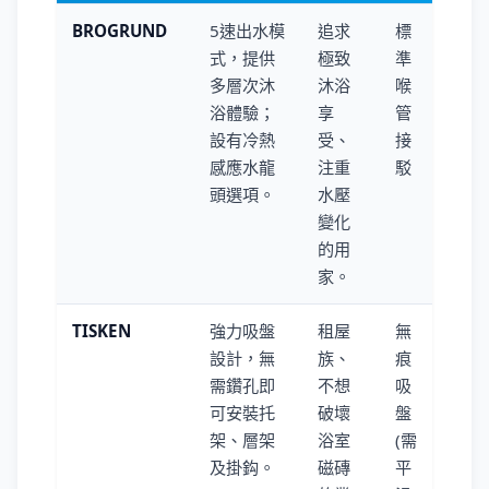
BROGRUND
5速出水模
追求
標
式，提供
極致
準
多層次沐
沐浴
喉
浴體驗；
享
管
設有冷熱
受、
接
感應水龍
注重
駁
頭選項。
水壓
變化
的用
家。
TISKEN
強力吸盤
租屋
無
設計，無
族、
痕
需鑽孔即
不想
吸
可安裝托
破壞
盤
架、層架
浴室
(需
及掛鈎。
磁磚
平