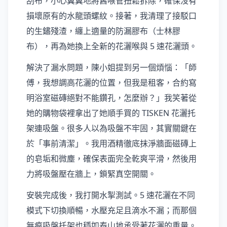
刮布，小心翼翼地將舊喉管扭鬆拆除，確保沒有
損壞原有的水龍頭螺紋。接著，我清理了接駁口
的生鏽殘渣，纏上適量的防漏膠布（士林膠
布），再為她換上全新的花灑喉與 5 速花灑頭。
解決了漏水問題，陳小姐提到另一個煩惱：「師
傅，我想調高花灑的位置，但我是租客，合約寫
明浴室磁磚絕對不能鑽孔，怎麼辦？」我笑著從
她的購物袋裡拿出了她順手買的 TISKEN 花灑托
架連吸盤。很多人以為吸盤不牢固，其實關鍵在
於「事前清潔」。我用酒精徹底抹淨牆面磁磚上
的皂垢和微塵，確保表面完全乾爽平滑，然後用
力將吸盤壓在牆上，鎖緊真空開關。
安裝完成後，我打開水掣測試。5 速花灑在不同
模式下切換順暢，水壓充足且滴水不漏；而那個
無痕吸盤托架也穩如泰山地承受著花灑的重量。