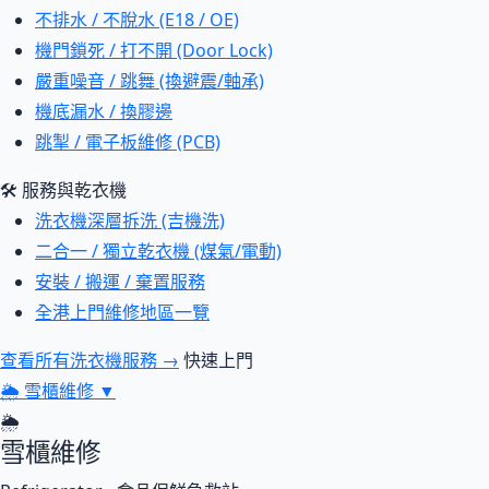
不排水 / 不脫水 (E18 / OE)
機門鎖死 / 打不開 (Door Lock)
嚴重噪音 / 跳舞 (換避震/軸承)
機底漏水 / 換膠邊
跳掣 / 電子板維修 (PCB)
🛠 服務與乾衣機
洗衣機深層拆洗 (吉機洗)
二合一 / 獨立乾衣機 (煤氣/電動)
安裝 / 搬運 / 棄置服務
全港上門維修地區一覽
查看所有洗衣機服務 →
快速上門
🌦
雪櫃維修
▼
🌦
雪櫃維修