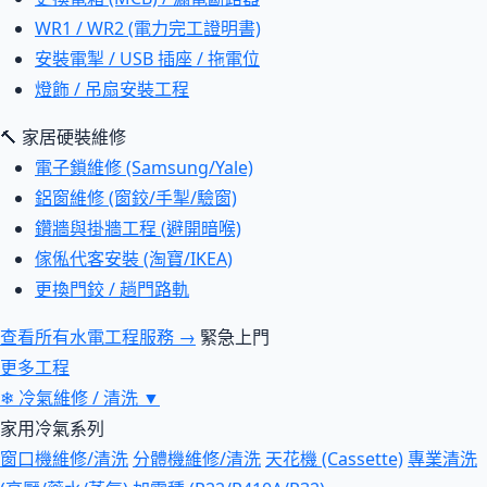
WR1 / WR2 (電力完工證明書)
安裝電掣 / USB 插座 / 拖電位
燈飾 / 吊扇安裝工程
🔨 家居硬裝維修
電子鎖維修 (Samsung/Yale)
鋁窗維修 (窗鉸/手掣/驗窗)
鑽牆與掛牆工程 (避開暗喉)
傢俬代客安裝 (淘寶/IKEA)
更換門鉸 / 趟門路軌
查看所有水電工程服務 →
緊急上門
更多工程
❄
冷氣維修 / 清洗
▼
家用冷氣系列
窗口機維修/清洗
分體機維修/清洗
天花機 (Cassette)
專業清洗