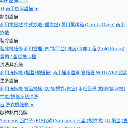
40+ 品牌... →
🍴
商用廚房設備
▼
熱廚設備
商用電磁爐
中式炒爐 (鑊氣爐)
萬用蒸烤箱 (Combi Oven)
商用
炸爐
製冷設備
製冰機維修
商用雪櫃 (四門/平台)
凍房/冷庫工程 (Cold Room)
壽司 / 蛋糕展示櫃
清洗與系統
商用洗碗機 (揭蓋/輸送帶)
商用運水煙罩
食環署 WR1/WR2 諮詢
更多設備
商用洗碗機
食品機械 (切肉/攪拌/真空)
水吧設備 (咖啡/開水機)
抽氣/通風系統清洗
🧺
洗衣機維修
▼
歐韓熱門品牌
Siemens 西門子 (E18代碼)
Samsung 三星 (故障碼)
LG 樂金 (直