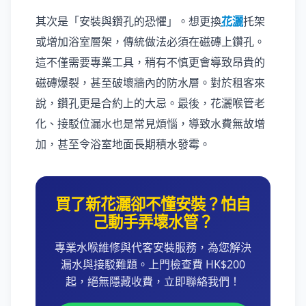
其次是「安裝與鑽孔的恐懼」。想更換
花灑
托架
或增加浴室層架，傳統做法必須在磁磚上鑽孔。
這不僅需要專業工具，稍有不慎更會導致昂貴的
磁磚爆裂，甚至破壞牆內的防水層。對於租客來
說，鑽孔更是合約上的大忌。最後，花灑喉管老
化、接駁位漏水也是常見煩惱，導致水費無故增
加，甚至令浴室地面長期積水發霉。
買了新花灑卻不懂安裝？怕自
己動手弄壞水管？
專業水喉維修與代客安裝服務，為您解決
漏水與接駁難題。上門檢查費 HK$200
起，絕無隱藏收費，立即聯絡我們！