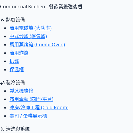
Commercial Kitchen - 餐飲業最強後盾
🔥 熱廚設備
商用電磁爐 (大功率)
中式炒爐 (鑊氣爐)
萬用蒸烤箱 (Combi Oven)
商用炸爐
扒爐
保溫櫃
🧊 製冷設備
製冰機維修
商用雪櫃 (四門/平台)
凍房/冷庫工程 (Cold Room)
壽司 / 蛋糕展示櫃
🚿 清洗與系統