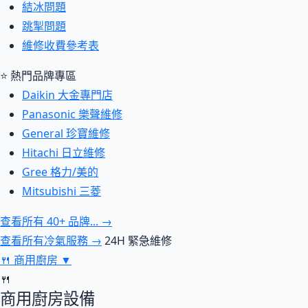
結冰問題
跳掣問題
維修收費參考表
⭐ 熱門品牌專區
Daikin 大金專門店
Panasonic 樂聲維修
General 珍寶維修
Hitachi 日立維修
Gree 格力/美的
Mitsubishi 三菱
查看所有 40+ 品牌... →
查看所有冷氣服務 →
24H 緊急維修
🍴
商用廚房
▼
🍴
商用廚房設備