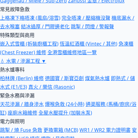
Gaggenau / Miele / Sub-Zero
Zanussi 金章 / Electrolux
常見故障急救
上格凍下格唔凍 (風扇/溶雪)
完全唔凍 / 壓縮機沒聲
機底漏水 /
去水喉塞
結冰過厚 / 門膠邊老化
跳掣 / 閃燈 / 警報聲
特殊類型與商用
嵌入式雪櫃 (拆裝廚櫃工程)
恆溫紅酒櫃 (Vintec / 其他)
急凍櫃
(Chest Freezer) 維修
全港雪櫃維修地區一覽
💧
水電 / 滲漏工程
▼
熱水爐專科
柏林牌 (Berlin) 維修
德國寶 / 斯寶亞創
煤氣熱水爐
即熱式 / 儲
水式 (E1/E3)
真火 / 樂信 (Rasonic)
緊急水務與滲漏
天花滲漏 / 牆身滲水
爆喉急救 (24小時)
通渠服務 (馬桶/廚房/浴
缸)
座廁水箱維修
全屋水壓提升 (加裝水泵)
電力與照明
跳掣 / 燒 Fuse 急救
更換電箱 (MCB)
WR1 / WR2 電力證明書
安