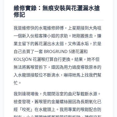
維修實錄：無痕安裝與花灑漏水搶
修記
我是維修快的水電維修師傅，上星期接到大角咀
一個新入伙租客陳小姐的求助。她剛搬進去，嫌
業主留下的舊花灑出水太弱，又佈滿水垢，於是
自己去買了一套 BROGRUND 5速花灑和
KOLSJÖN 花灑喉打算自行更換。結果，她不但
無法將舊喉管拆下，還因為用力過度導致原本的
入水龍頭接駁位不斷滴水，嚇得她馬上找我們幫
忙。
我到達現場後，先關閉浴室的曲尺掣截斷水源。
檢查發現，舊喉管的金屬螺絲圈因為長期氧化已
經「咬死」在水龍頭上。我用專業的喉鉗配合防