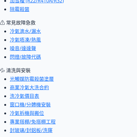
加雪種 (R22/R410A/R32)
除霉殺菌
⚠ 常見故障急救
冷氣滴水/漏水
冷氣唔凍/熱風
噪音/達達聲
閃燈/故障代碼
💦 清洗與安裝
光觸媒防霉殺菌塗層
商業冷氣大洗合約
洗冷氣價目表
窗口機/分體機安裝
冷氣拆機與搬位
專業搭棚/免搭棚工程
封玻璃/封鋁板/洗窿