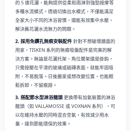
的 5 速花灑，能夠提供從柔和雨淋到強勁按摩等
多種水流模式。透過切換出水模式，不僅能滿足
全家大小不同的沐浴習慣，還能有效集中水壓，
解決舊花灑水流無力的問題。
2. 採用免鑽孔無痕安裝配件
針對不想破壞牆面的
用家，TISKEN 系列的無痕吸盤配件是完美的解
決方案。無論是花灑托架、角位層架還是掛鈎，
只需按壓在平滑的玻璃或磁磚表面，就能牢固吸
附，不易脫落。日後搬家或想改變位置，也能輕
鬆拆卸，不留痕跡。
3. 搭配節水型淋浴龍頭
更換帶有加氣裝置的淋浴
龍頭（如 VALLAMOSSE 或 VOXNAN 系列），可
以在維持水壓的同時混合空氣，有效減少用水
量，達到節能環保的效果。