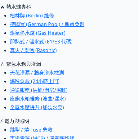
🔥 熱水爐專科
柏林牌 (Berlin) 維修
德國寶 (German Pool) / 斯寶亞創
煤氣熱水爐 (Gas Heater)
即熱式 / 儲水式 (E1/E3 代碼)
真火 / 樂信 (Rasonic)
💧 緊急水務與滲漏
天花滲漏 / 牆身滲水檢測
爆喉急救 (24小時上門)
通渠服務 (馬桶/廚房/浴缸)
座廁水箱維修 (波曲/漏水)
全屋水壓提升 (加裝水泵)
⚡ 電力與照明
跳掣 / 燒 Fuse 急救
更換電箱 (MCB) / 漏電斷路器