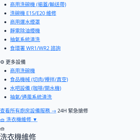
商用洗碗機 (揭蓋/輸送帶)
洗碗機 E15/E20 維修
商用運水煙罩
靜電除油煙機
抽氣系統清洗
食環署 WR1/WR2 諮詢
⚙ 更多設備
商用洗碗機
食品機械 (切肉/攪拌/真空)
水吧設備 (咖啡/開水機)
抽氣/通風系統清洗
查看所有廚房設備服務 →
24H 緊急搶修
🧺
洗衣機維修
▼
🧺
洗衣機維修