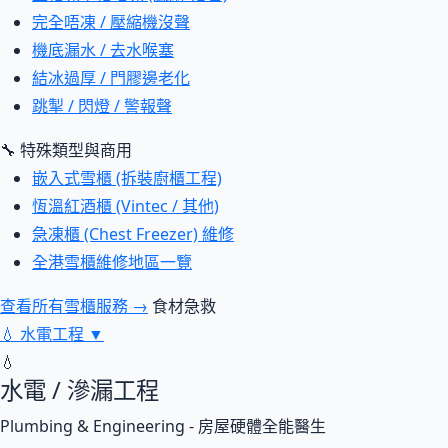
完全唔凍 / 壓縮機沒聲
機底漏水 / 去水喉塞
結冰過厚 / 門膠邊老化
跳掣 / 閃燈 / 警報聲
🔧 特殊類型與商用
嵌入式雪櫃 (拆裝廚櫃工程)
恆溫紅酒櫃 (Vintec / 其他)
急凍櫃 (Chest Freezer) 維修
全港雪櫃維修地區一覽
查看所有雪櫃服務 →
食材急救
💧
水電工程
▼
💧
水電 / 滲漏工程
Plumbing & Engineering - 房屋硬體全能醫生