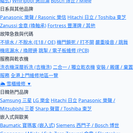
驅式)
Whirlpool 惠而浦
Bosch 博世 / Miele
日系與其他品牌
Panasonic 樂聲 / Rasonic 樂信
Hitachi 日立 / Toshiba 東芝
Zanussi 金章 (換軸承)
Fortress 豐澤牌 / 其他
故障急救與代碼
不排水 / 不脫水 (E18 / OE)
機門鎖死 / 打不開
嚴重噪音 / 跳舞
機底漏水 / 換膠邊
跳掣 / 電子板維修 (PCB)
服務與乾衣機
洗衣機深層拆洗 (吉機洗)
二合一 / 獨立乾衣機
安裝 / 搬運 / 棄置
服務
全港上門維修地區一覽
🌦
雪櫃維修
▼
日韓熱門品牌
Samsung 三星
LG 樂金
Hitachi 日立
Panasonic 樂聲 /
Mitsubishi 三菱
Sharp 聲寶 / Toshiba 東芝
嵌入式與歐美
Baumatic 寶瑪客 (嵌入式)
Siemens 西門子 / Bosch 博世