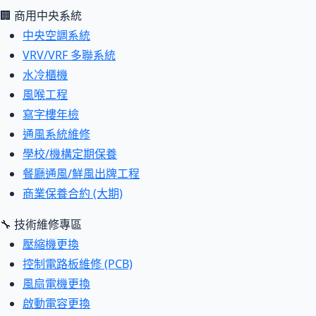
🏢 商用中央系統
中央空調系統
VRV/VRF 多聯系統
水冷櫃機
風喉工程
寫字樓年檢
通風系統維修
學校/機構定期保養
餐廳通風/鮮風出牌工程
商業保養合約 (大期)
🔧 技術維修專區
壓縮機更換
控制電路板維修 (PCB)
風扇電機更換
啟動電容更換