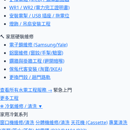
WR1 / WR2 (電力完工證明書)
安裝電掣 / USB 插座 / 拖電位
燈飾 / 吊扇安裝工程
🔨 家居硬裝維修
電子鎖維修 (Samsung/Yale)
鋁窗維修 (窗鉸/手掣/驗窗)
鑽牆與掛牆工程 (避開暗喉)
傢俬代客安裝 (淘寶/IKEA)
更換門鉸 / 趟門路軌
查看所有水電工程服務 →
緊急上門
更多工程
❄
冷氣維修 / 清洗
▼
家用冷氣系列
窗口機維修/清洗
分體機維修/清洗
天花機 (Cassette)
專業清洗