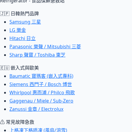
Refrigerator - 食品保鮮急救站
🇯🇵 日韓熱門品牌
Samsung 三星
LG 樂金
Hitachi 日立
Panasonic 樂聲 / Mitsubishi 三菱
Sharp 聲寶 / Toshiba 東芝
🇪🇺 嵌入式與歐美
Baumatic 寶瑪客 (嵌入式專科)
Siemens 西門子 / Bosch 博世
Whirlpool 惠而浦 / Philco 飛歌
Gaggenau / Miele / Sub-Zero
Zanussi 金章 / Electrolux
⚠ 常見故障急救
上格凍下格唔凍 (風扇/溶雪)