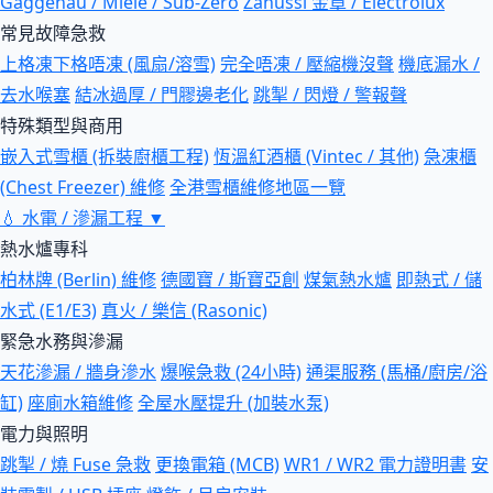
Gaggenau / Miele / Sub-Zero
Zanussi 金章 / Electrolux
常見故障急救
上格凍下格唔凍 (風扇/溶雪)
完全唔凍 / 壓縮機沒聲
機底漏水 /
去水喉塞
結冰過厚 / 門膠邊老化
跳掣 / 閃燈 / 警報聲
特殊類型與商用
嵌入式雪櫃 (拆裝廚櫃工程)
恆溫紅酒櫃 (Vintec / 其他)
急凍櫃
(Chest Freezer) 維修
全港雪櫃維修地區一覽
💧
水電 / 滲漏工程
▼
熱水爐專科
柏林牌 (Berlin) 維修
德國寶 / 斯寶亞創
煤氣熱水爐
即熱式 / 儲
水式 (E1/E3)
真火 / 樂信 (Rasonic)
緊急水務與滲漏
天花滲漏 / 牆身滲水
爆喉急救 (24小時)
通渠服務 (馬桶/廚房/浴
缸)
座廁水箱維修
全屋水壓提升 (加裝水泵)
電力與照明
跳掣 / 燒 Fuse 急救
更換電箱 (MCB)
WR1 / WR2 電力證明書
安