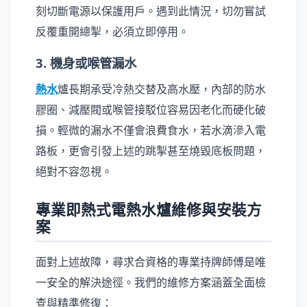
刻切斷電源以保護用戶。遇到此情況，切勿嘗試
反覆重開總掣，必須立即停用。
3. 機身或喉管漏水
熱水
爐長期承受冷熱交替及高水壓，內部的防水
膠圈、減壓閥或喉管接駁位容易因老化而硬化破
損。輕微的漏水不僅會浪費食水，若水滴滲入電
路板，更會引發上述的跳掣甚至燒毀底板問題，
絕對不容忽視。
專業即熱式電熱水爐維修與安裝方
案
面對上述故障，尋求合資格的專業持牌師傅是唯
一安全的解決途徑。我們的維修方案涵蓋全面檢
查與精準修復：