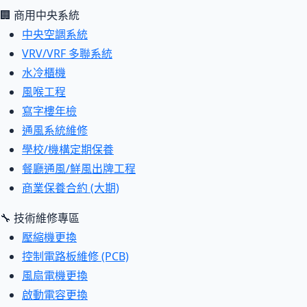
🏢 商用中央系統
中央空調系統
VRV/VRF 多聯系統
水冷櫃機
風喉工程
寫字樓年檢
通風系統維修
學校/機構定期保養
餐廳通風/鮮風出牌工程
商業保養合約 (大期)
🔧 技術維修專區
壓縮機更換
控制電路板維修 (PCB)
風扇電機更換
啟動電容更換