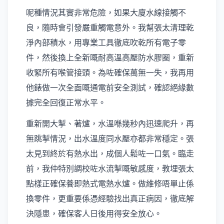
呢種情況其實非常危險，如果大廈水線接觸不
良，隨時會引發嚴重觸電意外。我幫張太清理乾
淨內部積水，用專業工具徹底吹乾所有電子零
件，然後換上全新嘅耐高溫高壓防水膠圈，重新
收緊所有喉管接頭。為咗確保萬無一失，我再用
他錶做一次全面嘅通電前安全測試，確認絕緣數
據完全回復正常水平。
重新開大掣、著爐，水溫喺幾秒內迅速爬升，再
無跳掣情況，出水溫度同水壓亦都非常穩定。張
太見到終於有熱水出，成個人鬆咗一口氣。臨走
前，我仲特別調校咗水流掣嘅敏感度，教埋張太
點樣正確保養即熱式電熱水爐。做維修唔單止係
換零件，更重要係憑經驗找出真正病因，徹底解
決隱患，確保客人日後用得安全放心。