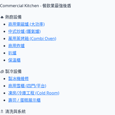
Commercial Kitchen - 餐飲業最強後盾
🔥 熱廚設備
商用電磁爐 (大功率)
中式炒爐 (鑊氣爐)
萬用蒸烤箱 (Combi Oven)
商用炸爐
扒爐
保溫櫃
🧊 製冷設備
製冰機維修
商用雪櫃 (四門/平台)
凍房/冷庫工程 (Cold Room)
壽司 / 蛋糕展示櫃
🚿 清洗與系統