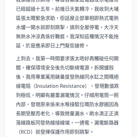
已經超過十五年。前幾日天氣轉冷，我收到大埔
區張太嘅緊急求助，佢話屋企部單相即熱式電熱
水爐一開水就即刻跳掣，搞到全屋停電，大冷天
無熱水沖涼真係好難捱。我深知這種情況不能拖
延，於是應承即日上門幫佢搶修。
上到去，我第一時間要求張太唔好再觸碰任何開
關，確保環境安全後先切斷總電源。拆開爐殼
後，我用專業萬用錶量度發熱線同水缸之間嘅絕
緣電阻（Insulation Resistance），發現數值跌
到極低，明顯有嚴重漏電情況。仔細用電筒一照
內部，發現原來係來水喉接駁位嘅防水膠圈因為
長期受壓而老化，導致微量漏水。啲水滴正正滴
落線路板同發熱線接線端，一通電，漏電斷路器
（RCD）就發揮保護作用即刻跳掣。