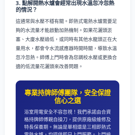
3. 點解開熱水爐會經常出現水溫忽冷忽熱
的情況？
這通常與水壓不穩有關。即熱式電熱水爐需要足
夠的水流量才能啟動加熱機制。如果花灑頭淤
塞、大廈水壓過低，或同時有其他水龍頭正在大
量用水，都會令水流感應器時開時關，導致水溫
忽冷忽熱。師傅上門時會為您調校水壓或更換合
適的低流量花灑頭來改善問題。
專業持牌師傅團隊，安全保證
信心之選
浴室用電安全不容忽視！我們承諾由合資
格持牌師傅親自操刀，提供原廠級維修及
特長保養期。無論是單相還是三相即熱式
電熱水爐，均提供即日上門服務。上門檢