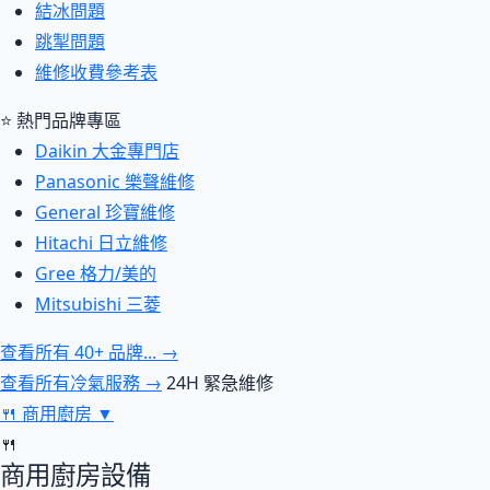
結冰問題
跳掣問題
維修收費參考表
⭐ 熱門品牌專區
Daikin 大金專門店
Panasonic 樂聲維修
General 珍寶維修
Hitachi 日立維修
Gree 格力/美的
Mitsubishi 三菱
查看所有 40+ 品牌... →
查看所有冷氣服務 →
24H 緊急維修
🍴
商用廚房
▼
🍴
商用廚房設備