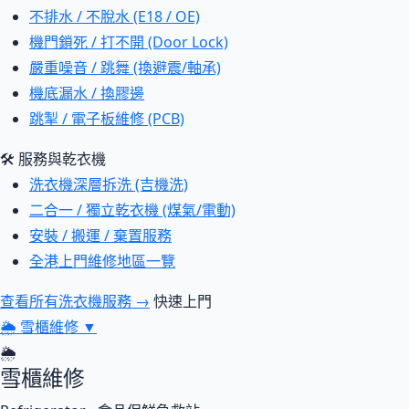
不排水 / 不脫水 (E18 / OE)
機門鎖死 / 打不開 (Door Lock)
嚴重噪音 / 跳舞 (換避震/軸承)
機底漏水 / 換膠邊
跳掣 / 電子板維修 (PCB)
🛠 服務與乾衣機
洗衣機深層拆洗 (吉機洗)
二合一 / 獨立乾衣機 (煤氣/電動)
安裝 / 搬運 / 棄置服務
全港上門維修地區一覽
查看所有洗衣機服務 →
快速上門
🌦
雪櫃維修
▼
🌦
雪櫃維修