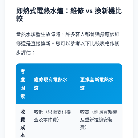
即熱式電熱水爐：維修 vs 換新機比
較
當熱水爐發生故障時，許多客人都會猶豫應該維
修還是直接換新。您可以參考以下比較表格作初
步評估：
考
慮
維修現有電熱水
更換全新電熱水
因
爐
爐
素
收
較低（只需支付檢
較高（需購買新機
費
查及零件費）
及重新拉線安裝
成
費）
本