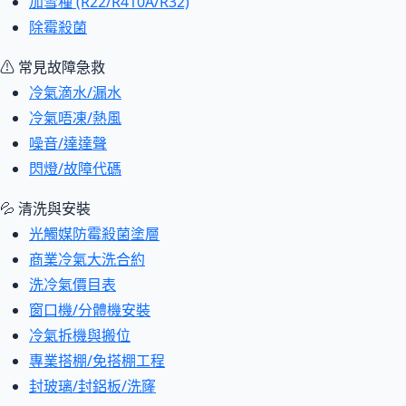
加雪種 (R22/R410A/R32)
除霉殺菌
⚠ 常見故障急救
冷氣滴水/漏水
冷氣唔凍/熱風
噪音/達達聲
閃燈/故障代碼
💦 清洗與安裝
光觸媒防霉殺菌塗層
商業冷氣大洗合約
洗冷氣價目表
窗口機/分體機安裝
冷氣拆機與搬位
專業搭棚/免搭棚工程
封玻璃/封鋁板/洗窿