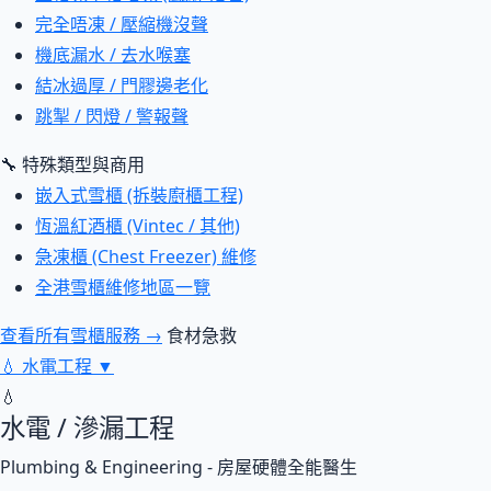
完全唔凍 / 壓縮機沒聲
機底漏水 / 去水喉塞
結冰過厚 / 門膠邊老化
跳掣 / 閃燈 / 警報聲
🔧 特殊類型與商用
嵌入式雪櫃 (拆裝廚櫃工程)
恆溫紅酒櫃 (Vintec / 其他)
急凍櫃 (Chest Freezer) 維修
全港雪櫃維修地區一覽
查看所有雪櫃服務 →
食材急救
💧
水電工程
▼
💧
水電 / 滲漏工程
Plumbing & Engineering - 房屋硬體全能醫生