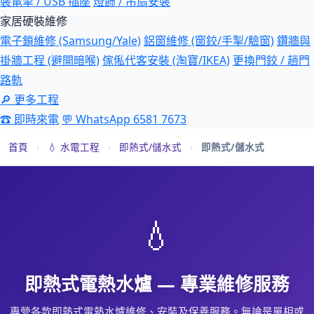
裝電掣 / USB 插座
燈飾 / 吊扇安裝
家居硬裝維修
電子鎖維修 (Samsung/Yale)
鋁窗維修 (窗鉸/手掣/驗窗)
鑽牆與
掛牆工程 (避開暗喉)
傢俬代客安裝 (淘寶/IKEA)
更換門鉸 / 趟門
路軌
🔎 更多工程
☎ 即時來電
💬 WhatsApp 6581 7673
首頁
›
💧 水電工程
›
即熱式/儲水式
›
即熱式/儲水式
💧
即熱式電熱水爐 — 專業維修服務
專營各款即熱式電熱水爐維修、安裝及保養服務。無論是單相或