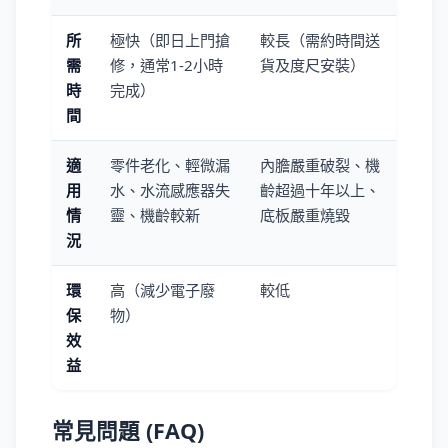
所
極快（即日上門搶
較長（需約時間送
需
修，通常1-2小時
貨及度尺安裝）
時
完成）
間
適
零件老化、輕微漏
內膽嚴重破裂、機
用
水、水流感應器失
齡超過十年以上、
情
靈、機齡較新
底板嚴重燒毀
況
環
高（減少電子廢
較低
保
物）
效
益
常見問題 (FAQ)