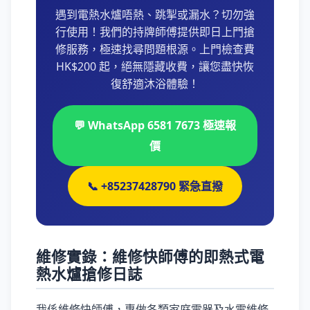
遇到電熱水爐唔熱、跳掣或漏水？切勿強
行使用！我們的持牌師傅提供即日上門搶
修服務，極速找尋問題根源。上門檢查費
HK$200 起，絕無隱藏收費，讓您盡快恢
復舒適沐浴體驗！
💬 WhatsApp 6581 7673 極速報
價
📞 +85237428790 緊急直撥
維修實錄：維修快師傅的即熱式電
熱水爐搶修日誌
我係維修快師傅，專做各類家庭電器及水電維修