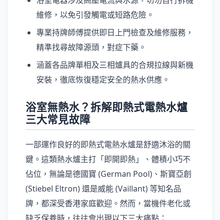
浴室電器涉及高壓電流與水源，切勿自行拆機
維修，以免引發觸電或短路危險。
專業持牌師傅提供即日上門檢查及維修服務，
精準找尋故障源頭，對症下藥。
涵蓋各品牌單相及三相爐具的合規拉線與新機
安裝，徹底恢復穩定安全的熱水供應。
浴室無熱水？拆解即熱式電熱水爐
三大常見故障
一部運作良好的即熱式電熱水爐是舒適沐浴的關
鍵。這類熱水爐主打「即開即熱」、體積小巧不
佔位，無論是德國寶 (German Pool)、斯寶亞創
(Stiebel Eltron) 還是威能 (Vaillant) 等知名品
牌，都深受香港家庭歡迎。然而，當機件老化或
缺乏保養時，往往會出現以下三大痛點：