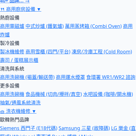
40+ 品牌... →
🍴
商用廚房設備
▼
熱廚設備
商用電磁爐
中式炒爐 (鑊氣爐)
萬用蒸烤箱 (Combi Oven)
商用
炸爐
製冷設備
製冰機維修
商用雪櫃 (四門/平台)
凍房/冷庫工程 (Cold Room)
壽司 / 蛋糕展示櫃
清洗與系統
商用洗碗機 (揭蓋/輸送帶)
商用運水煙罩
食環署 WR1/WR2 諮詢
更多設備
商用洗碗機
食品機械 (切肉/攪拌/真空)
水吧設備 (咖啡/開水機)
抽氣/通風系統清洗
🧺
洗衣機維修
▼
歐韓熱門品牌
Siemens 西門子 (E18代碼)
Samsung 三星 (故障碼)
LG 樂金 (直