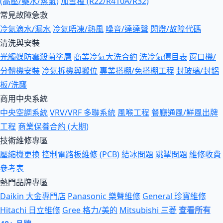
(高壓/藥水/蒸氣)
加雪種 (R22/R410A/R32)
常見故障急救
冷氣滴水/漏水
冷氣唔凍/熱風
噪音/達達聲
閃燈/故障代碼
清洗與安裝
光觸媒防霉殺菌塗層
商業冷氣大洗合約
洗冷氣價目表
窗口機/
分體機安裝
冷氣拆機與搬位
專業搭棚/免搭棚工程
封玻璃/封鋁
板/洗窿
商用中央系統
中央空調系統
VRV/VRF 多聯系統
風喉工程
餐廳通風/鮮風出牌
工程
商業保養合約 (大期)
技術維修專區
壓縮機更換
控制電路板維修 (PCB)
結冰問題
跳掣問題
維修收費
參考表
熱門品牌專區
Daikin 大金專門店
Panasonic 樂聲維修
General 珍寶維修
Hitachi 日立維修
Gree 格力/美的
Mitsubishi 三菱
查看所有