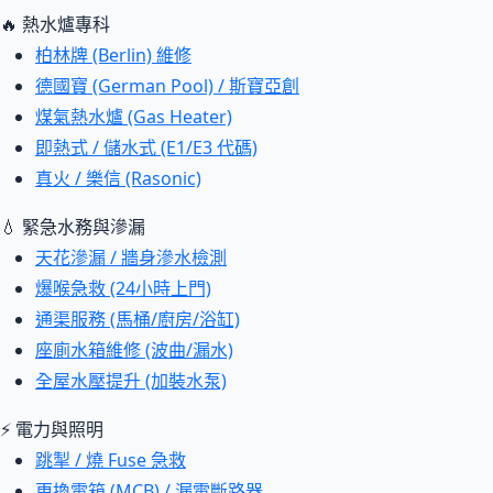
🔥 熱水爐專科
柏林牌 (Berlin) 維修
德國寶 (German Pool) / 斯寶亞創
煤氣熱水爐 (Gas Heater)
即熱式 / 儲水式 (E1/E3 代碼)
真火 / 樂信 (Rasonic)
💧 緊急水務與滲漏
天花滲漏 / 牆身滲水檢測
爆喉急救 (24小時上門)
通渠服務 (馬桶/廚房/浴缸)
座廁水箱維修 (波曲/漏水)
全屋水壓提升 (加裝水泵)
⚡ 電力與照明
跳掣 / 燒 Fuse 急救
更換電箱 (MCB) / 漏電斷路器