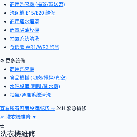
商用洗碗機 (揭蓋/輸送帶)
洗碗機 E15/E20 維修
商用運水煙罩
靜電除油煙機
抽氣系統清洗
食環署 WR1/WR2 諮詢
⚙ 更多設備
商用洗碗機
食品機械 (切肉/攪拌/真空)
水吧設備 (咖啡/開水機)
抽氣/通風系統清洗
查看所有廚房設備服務 →
24H 緊急搶修
🧺
洗衣機維修
▼
🧺
洗衣機維修