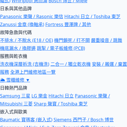
驅式)
Whirlpool 惠而浦
Bosch 博世 / Miele
日系與其他品牌
Panasonic 樂聲 / Rasonic 樂信
Hitachi 日立 / Toshiba 東芝
Zanussi 金章 (換軸承)
Fortress 豐澤牌 / 其他
故障急救與代碼
不排水 / 不脫水 (E18 / OE)
機門鎖死 / 打不開
嚴重噪音 / 跳舞
機底漏水 / 換膠邊
跳掣 / 電子板維修 (PCB)
服務與乾衣機
洗衣機深層拆洗 (吉機洗)
二合一 / 獨立乾衣機
安裝 / 搬運 / 棄置
服務
全港上門維修地區一覽
🌦
雪櫃維修
▼
日韓熱門品牌
Samsung 三星
LG 樂金
Hitachi 日立
Panasonic 樂聲 /
Mitsubishi 三菱
Sharp 聲寶 / Toshiba 東芝
嵌入式與歐美
Baumatic 寶瑪客 (嵌入式)
Siemens 西門子 / Bosch 博世