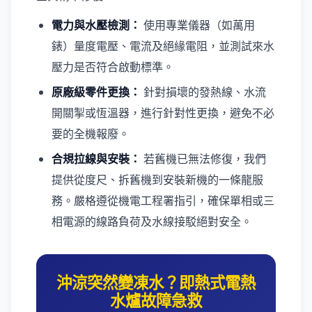
電力與水壓檢測：
使用專業儀器（如萬用
錶）量度電壓、電流及絕緣電阻，並測試來水
壓力是否符合啟動標準。
原廠級零件更換：
針對損壞的發熱線、水流
開關掣或恆溫器，進行針對性更換，避免不必
要的全機報廢。
合規拉線與安裝：
若舊機已無法修復，我們
提供從度尺、拆舊機到安裝新機的一條龍服
務。嚴格遵從機電工程署指引，確保單相或三
相電源的線路負荷及水線接駁絕對安全。
沖涼突然變凍水？即熱式電熱
水爐故障急救