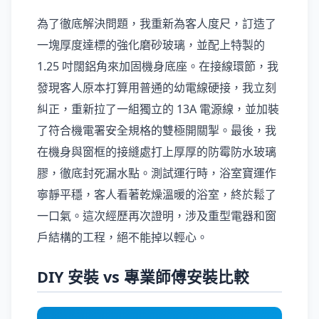
為了徹底解決問題，我重新為客人度尺，訂造了
一塊厚度達標的強化磨砂玻璃，並配上特製的
1.25 吋闊鋁角來加固機身底座。在接線環節，我
發現客人原本打算用普通的幼電線硬接，我立刻
糾正，重新拉了一組獨立的 13A 電源線，並加裝
了符合機電署安全規格的雙極開關掣。最後，我
在機身與窗框的接縫處打上厚厚的防霉防水玻璃
膠，徹底封死漏水點。測試運行時，浴室寶運作
寧靜平穩，客人看著乾燥溫暖的浴室，終於鬆了
一口氣。這次經歷再次證明，涉及重型電器和窗
戶結構的工程，絕不能掉以輕心。
DIY 安裝 vs 專業師傅安裝比較