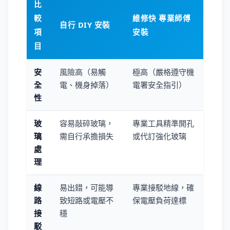
比
較
維修快 專業師傅
自行 DIY 安裝
項
安裝
目
安
風險高（易觸
極高（嚴格遵守機
全
電、機身掉落）
電署安全指引）
性
玻
容易敲碎玻璃，
專業工具精準開孔
璃
需自行承擔損失
或代訂強化玻璃
處
理
線
易出錯，可能導
專業接駁地線，確
路
致短路或電壓不
保電壓負荷達標
接
穩
駁