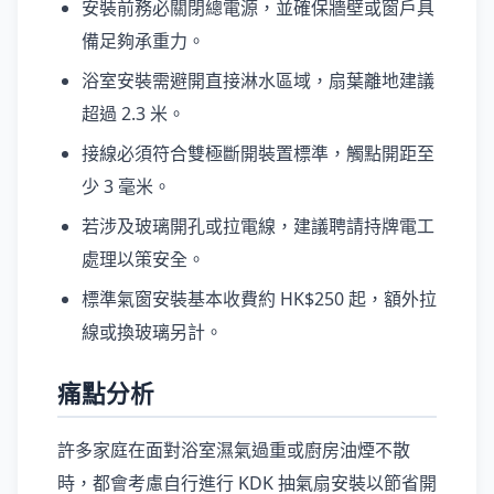
安裝前務必關閉總電源，並確保牆壁或窗戶具
備足夠承重力。
浴室安裝需避開直接淋水區域，扇葉離地建議
超過 2.3 米。
接線必須符合雙極斷開裝置標準，觸點開距至
少 3 毫米。
若涉及玻璃開孔或拉電線，建議聘請持牌電工
處理以策安全。
標準氣窗安裝基本收費約 HK$250 起，額外拉
線或換玻璃另計。
痛點分析
許多家庭在面對浴室濕氣過重或廚房油煙不散
時，都會考慮自行進行 KDK 抽氣扇安裝以節省開