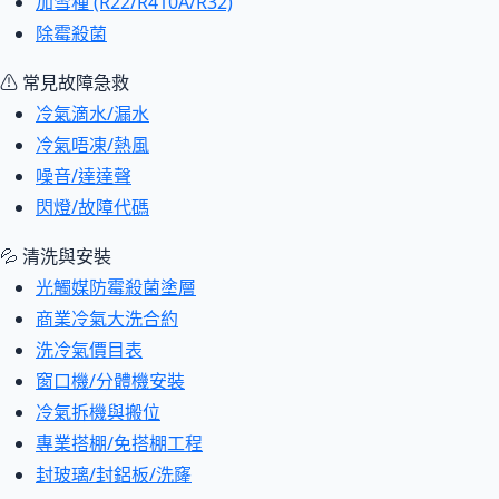
加雪種 (R22/R410A/R32)
除霉殺菌
⚠ 常見故障急救
冷氣滴水/漏水
冷氣唔凍/熱風
噪音/達達聲
閃燈/故障代碼
💦 清洗與安裝
光觸媒防霉殺菌塗層
商業冷氣大洗合約
洗冷氣價目表
窗口機/分體機安裝
冷氣拆機與搬位
專業搭棚/免搭棚工程
封玻璃/封鋁板/洗窿