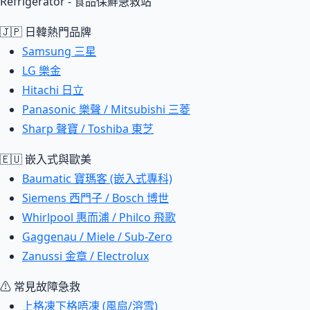
Refrigerator - 食品保鮮急救站
🇯🇵 日韓熱門品牌
Samsung 三星
LG 樂金
Hitachi 日立
Panasonic 樂聲 / Mitsubishi 三菱
Sharp 聲寶 / Toshiba 東芝
🇪🇺 嵌入式與歐美
Baumatic 寶瑪客 (嵌入式專科)
Siemens 西門子 / Bosch 博世
Whirlpool 惠而浦 / Philco 飛歌
Gaggenau / Miele / Sub-Zero
Zanussi 金章 / Electrolux
⚠ 常見故障急救
上格凍下格唔凍 (風扇/溶雪)