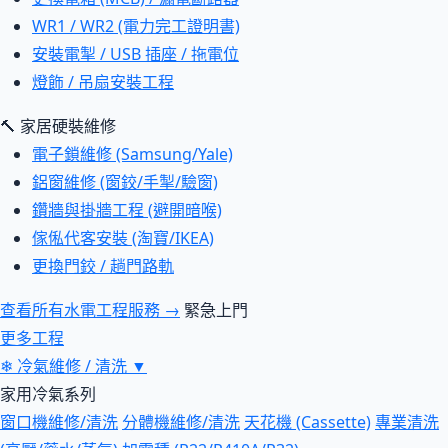
WR1 / WR2 (電力完工證明書)
安裝電掣 / USB 插座 / 拖電位
燈飾 / 吊扇安裝工程
🔨 家居硬裝維修
電子鎖維修 (Samsung/Yale)
鋁窗維修 (窗鉸/手掣/驗窗)
鑽牆與掛牆工程 (避開暗喉)
傢俬代客安裝 (淘寶/IKEA)
更換門鉸 / 趟門路軌
查看所有水電工程服務 →
緊急上門
更多工程
❄
冷氣維修 / 清洗
▼
家用冷氣系列
窗口機維修/清洗
分體機維修/清洗
天花機 (Cassette)
專業清洗