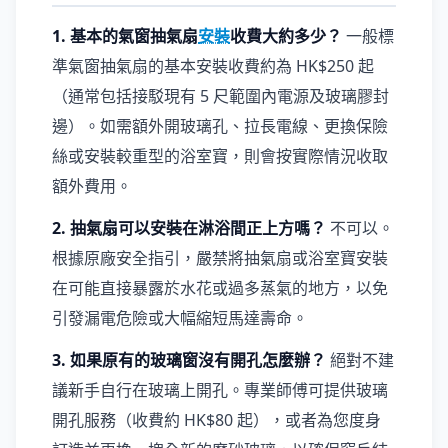
1. 基本的氣窗抽氣扇
安裝
收費大約多少？
一般標
準氣窗抽氣扇的基本安裝收費約為 HK$250 起
（通常包括接駁現有 5 尺範圍內電源及玻璃膠封
邊）。如需額外開玻璃孔、拉長電線、更換保險
絲或安裝較重型的浴室寶，則會按實際情況收取
額外費用。
2. 抽氣扇可以安裝在淋浴間正上方嗎？
不可以。
根據原廠安全指引，嚴禁將抽氣扇或浴室寶安裝
在可能直接暴露於水花或過多蒸氣的地方，以免
引發漏電危險或大幅縮短馬達壽命。
3. 如果原有的玻璃窗沒有開孔怎麼辦？
絕對不建
議新手自行在玻璃上開孔。專業師傅可提供玻璃
開孔服務（收費約 HK$80 起），或者為您度身