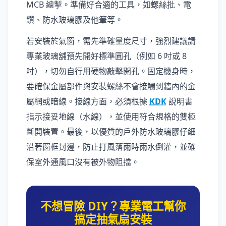
MCB 總掣。準備好合適的工具，如螺絲批、電
鑽、防水玻璃膠及他筆等。
若安裝於氣窗，需先準確量度尺寸，強烈建議請
專業玻璃舖預先開好標準圓孔（例如 6 吋或 8
吋），切勿自行用硬物敲擊開孔。固定機身時，
要確保金屬部件與安裝螺絲不會接觸到牆內的金
屬網或暗線。接線方面，必須根據
KDK
說明書
指示接妥地線（水線），並使用符合規格的雙極
斷開裝置。最後，以優質的戶外防水玻璃膠仔細
沿著窗框封邊，防止打風落雨時雨水倒灌，並確
保室外通風口沒有被外物阻擋。
不想冒險 DIY？專業電工幫你
搞定抽氣扇安裝