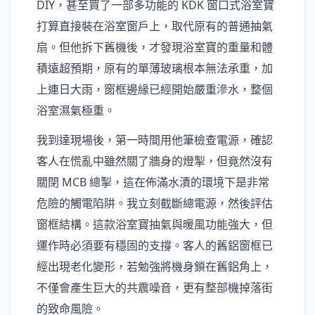
DIY，甚至買了一部多功能的 KDK 窗口式浴室寶
打算直接裝在浴室窗戶上，取代原有的普通抽氣
扇。但他拆下舊機後，才發現浴室寶的重量和體
積遠超預期，原有的單薄玻璃根本無法承重，加
上連日大雨，窗框邊緣已經開始嚴重滲水，整個
浴室濕氣極重。
我到達現場後，第一時間用他筆檢查電源，確認
客人在慌亂中雖然關了牆身的燈掣，但竟然沒有
關閉 MCB 總掣，這在佈滿水漬的環境下是非常
危險的觸電陷阱。我立刻截斷總電源，然後評估
窗框結構。這款浴室寶抽氣與暖風功能強大，但
運作時必須要有穩固的支撐。客人的舊鋁窗框已
經出現老化變形，若勉強將機身鎖在舊鋁角上，
不僅會產生巨大的共震噪音，更有整部機掉落街
的致命風險。