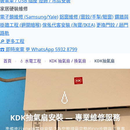
裝電掣 / USB 插座
燈飾 / 吊扇安裝
家居硬裝維修
電子鎖維修 (Samsung/Yale)
鋁窗維修 (窗鉸/手掣/驗窗)
鑽牆與
掛牆工程 (避開暗喉)
傢俬代客安裝 (淘寶/IKEA)
更換門鉸 / 趟門
路軌
🔎 更多工程
☎ 即時來電
💬 WhatsApp 5932 8799
首頁
›
💧 水電工程
›
KDK 抽氣扇 / 換氣扇
›
KDK抽氣扇
💧
KDK抽氣扇安裝 — 專業維修服務
準備進行KDK抽氣扇安裝？為您整理最完整的DIY步驟與注意事