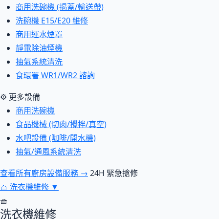
商用洗碗機 (揭蓋/輸送帶)
洗碗機 E15/E20 維修
商用運水煙罩
靜電除油煙機
抽氣系統清洗
食環署 WR1/WR2 諮詢
⚙ 更多設備
商用洗碗機
食品機械 (切肉/攪拌/真空)
水吧設備 (咖啡/開水機)
抽氣/通風系統清洗
查看所有廚房設備服務 →
24H 緊急搶修
🧺
洗衣機維修
▼
🧺
洗衣機維修