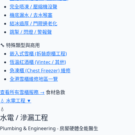
完全唔凍 / 壓縮機沒聲
機底漏水 / 去水喉塞
結冰過厚 / 門膠邊老化
跳掣 / 閃燈 / 警報聲
🔧 特殊類型與商用
嵌入式雪櫃 (拆裝廚櫃工程)
恆溫紅酒櫃 (Vintec / 其他)
急凍櫃 (Chest Freezer) 維修
全港雪櫃維修地區一覽
查看所有雪櫃服務 →
食材急救
💧
水電工程
▼
💧
水電 / 滲漏工程
Plumbing & Engineering - 房屋硬體全能醫生