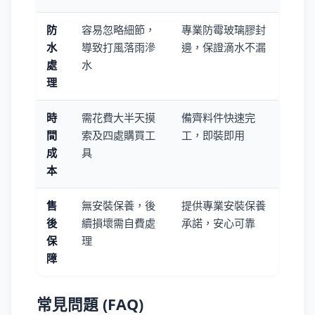
防
容易忽略細節，
專業防霉玻璃膠封
水
導致打風落雨滲
邊，保證滴水不漏
處
水
理
時
需花費大半天摸
備齊料件快速完
間
索及四處購買工
工，即裝即用
成
具
本
售
無安裝保養，後
提供專業安裝保養
後
續損壞需自費處
承諾，安心可靠
保
理
障
常見問題 (FAQ)