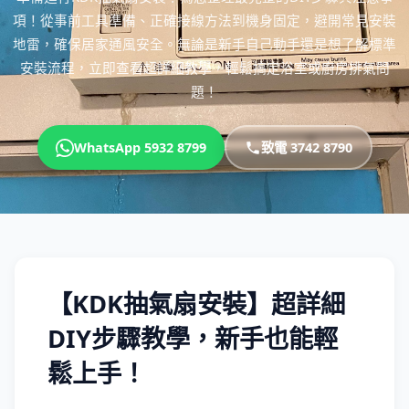
項！從事前工具準備、正確接線方法到機身固定，避開常見安裝
地雷，確保居家通風安全。無論是新手自己動手還是想了解標準
安裝流程，立即查看超詳細教學，輕鬆搞定浴室或廚房排氣問
題！
WhatsApp 5932 8799
致電 3742 8790
【KDK抽氣扇安裝】超詳細
DIY步驟教學，新手也能輕
鬆上手！