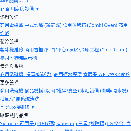
40+ 品牌... →
🍴
商用廚房設備
▼
熱廚設備
商用電磁爐
中式炒爐 (鑊氣爐)
萬用蒸烤箱 (Combi Oven)
商用
炸爐
製冷設備
製冰機維修
商用雪櫃 (四門/平台)
凍房/冷庫工程 (Cold Room)
壽司 / 蛋糕展示櫃
清洗與系統
商用洗碗機 (揭蓋/輸送帶)
商用運水煙罩
食環署 WR1/WR2 諮詢
更多設備
商用洗碗機
食品機械 (切肉/攪拌/真空)
水吧設備 (咖啡/開水機)
抽氣/通風系統清洗
🧺
洗衣機維修
▼
歐韓熱門品牌
Siemens 西門子 (E18代碼)
Samsung 三星 (故障碼)
LG 樂金 (直