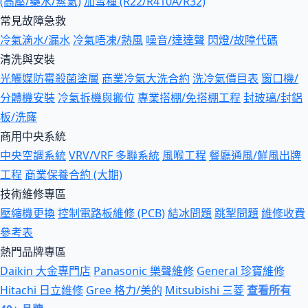
(高壓/藥水/蒸氣)
加雪種 (R22/R410A/R32)
常見故障急救
冷氣滴水/漏水
冷氣唔凍/熱風
噪音/達達聲
閃燈/故障代碼
清洗與安裝
光觸媒防霉殺菌塗層
商業冷氣大洗合約
洗冷氣價目表
窗口機/
分體機安裝
冷氣拆機與搬位
專業搭棚/免搭棚工程
封玻璃/封鋁
板/洗窿
商用中央系統
中央空調系統
VRV/VRF 多聯系統
風喉工程
餐廳通風/鮮風出牌
工程
商業保養合約 (大期)
技術維修專區
壓縮機更換
控制電路板維修 (PCB)
結冰問題
跳掣問題
維修收費
參考表
熱門品牌專區
Daikin 大金專門店
Panasonic 樂聲維修
General 珍寶維修
Hitachi 日立維修
Gree 格力/美的
Mitsubishi 三菱
查看所有