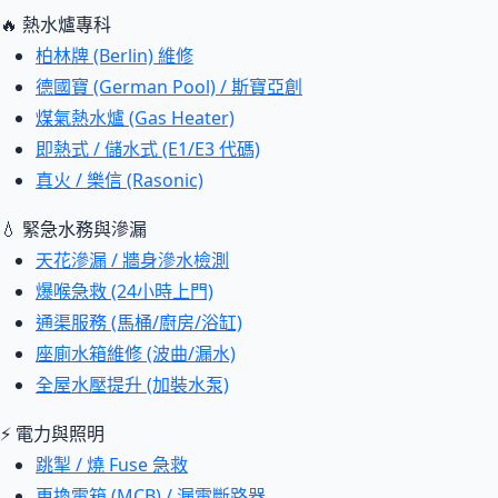
🔥 熱水爐專科
柏林牌 (Berlin) 維修
德國寶 (German Pool) / 斯寶亞創
煤氣熱水爐 (Gas Heater)
即熱式 / 儲水式 (E1/E3 代碼)
真火 / 樂信 (Rasonic)
💧 緊急水務與滲漏
天花滲漏 / 牆身滲水檢測
爆喉急救 (24小時上門)
通渠服務 (馬桶/廚房/浴缸)
座廁水箱維修 (波曲/漏水)
全屋水壓提升 (加裝水泵)
⚡ 電力與照明
跳掣 / 燒 Fuse 急救
更換電箱 (MCB) / 漏電斷路器