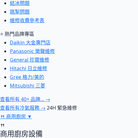
結冰問題
跳掣問題
維修收費參考表
⭐ 熱門品牌專區
Daikin 大金專門店
Panasonic 樂聲維修
General 珍寶維修
Hitachi 日立維修
Gree 格力/美的
Mitsubishi 三菱
查看所有 40+ 品牌... →
查看所有冷氣服務 →
24H 緊急維修
🍴
商用廚房
▼
🍴
商用廚房設備