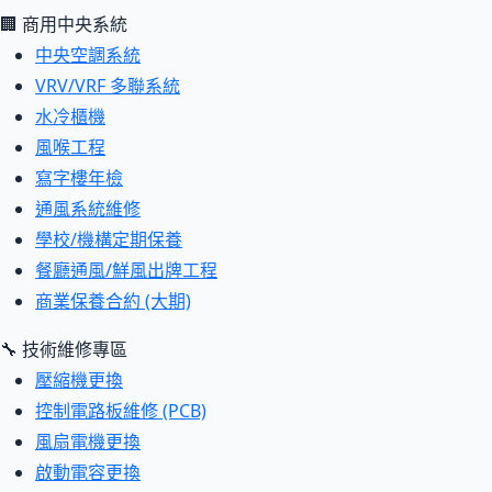
🏢 商用中央系統
中央空調系統
VRV/VRF 多聯系統
水冷櫃機
風喉工程
寫字樓年檢
通風系統維修
學校/機構定期保養
餐廳通風/鮮風出牌工程
商業保養合約 (大期)
🔧 技術維修專區
壓縮機更換
控制電路板維修 (PCB)
風扇電機更換
啟動電容更換