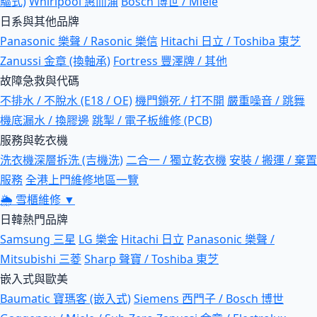
驅式)
Whirlpool 惠而浦
Bosch 博世 / Miele
日系與其他品牌
Panasonic 樂聲 / Rasonic 樂信
Hitachi 日立 / Toshiba 東芝
Zanussi 金章 (換軸承)
Fortress 豐澤牌 / 其他
故障急救與代碼
不排水 / 不脫水 (E18 / OE)
機門鎖死 / 打不開
嚴重噪音 / 跳舞
機底漏水 / 換膠邊
跳掣 / 電子板維修 (PCB)
服務與乾衣機
洗衣機深層拆洗 (吉機洗)
二合一 / 獨立乾衣機
安裝 / 搬運 / 棄置
服務
全港上門維修地區一覽
🌦
雪櫃維修
▼
日韓熱門品牌
Samsung 三星
LG 樂金
Hitachi 日立
Panasonic 樂聲 /
Mitsubishi 三菱
Sharp 聲寶 / Toshiba 東芝
嵌入式與歐美
Baumatic 寶瑪客 (嵌入式)
Siemens 西門子 / Bosch 博世