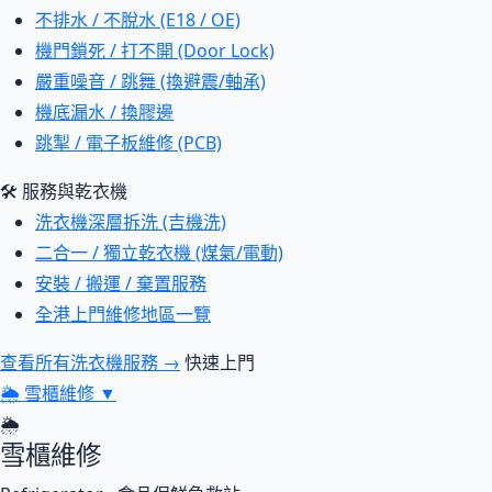
不排水 / 不脫水 (E18 / OE)
機門鎖死 / 打不開 (Door Lock)
嚴重噪音 / 跳舞 (換避震/軸承)
機底漏水 / 換膠邊
跳掣 / 電子板維修 (PCB)
🛠 服務與乾衣機
洗衣機深層拆洗 (吉機洗)
二合一 / 獨立乾衣機 (煤氣/電動)
安裝 / 搬運 / 棄置服務
全港上門維修地區一覽
查看所有洗衣機服務 →
快速上門
🌦
雪櫃維修
▼
🌦
雪櫃維修