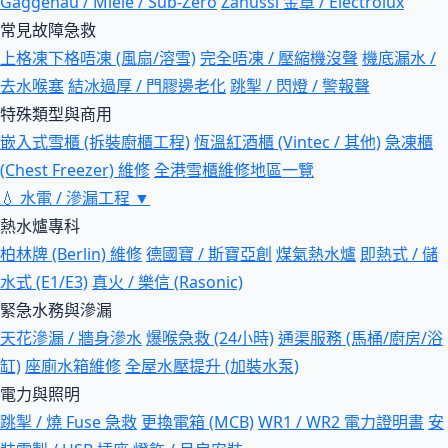
Gaggenau / Miele / Sub-Zero
Zanussi 金章 / Electrolux
常見故障急救
上格凍下格唔凍 (風扇/溶雪)
完全唔凍 / 壓縮機沒聲
機底漏水 /
去水喉塞
結冰過厚 / 門膠邊老化
跳掣 / 閃燈 / 警報聲
特殊類型與商用
嵌入式雪櫃 (拆裝廚櫃工程)
恆溫紅酒櫃 (Vintec / 其他)
急凍櫃
(Chest Freezer) 維修
全港雪櫃維修地區一覽
💧
水電 / 滲漏工程
▼
熱水爐專科
柏林牌 (Berlin) 維修
德國寶 / 斯寶亞創
煤氣熱水爐
即熱式 / 儲
水式 (E1/E3)
真火 / 樂信 (Rasonic)
緊急水務與滲漏
天花滲漏 / 牆身滲水
爆喉急救 (24小時)
通渠服務 (馬桶/廚房/浴
缸)
座廁水箱維修
全屋水壓提升 (加裝水泵)
電力與照明
跳掣 / 燒 Fuse 急救
更換電箱 (MCB)
WR1 / WR2 電力證明書
安