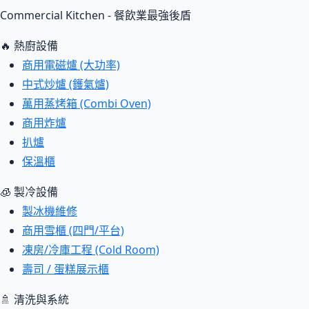
Commercial Kitchen - 餐飲業最強後盾
🔥 熱廚設備
商用電磁爐 (大功率)
中式炒爐 (鑊氣爐)
萬用蒸烤箱 (Combi Oven)
商用炸爐
扒爐
保溫櫃
🧊 製冷設備
製冰機維修
商用雪櫃 (四門/平台)
凍房/冷庫工程 (Cold Room)
壽司 / 蛋糕展示櫃
🚿 清洗與系統