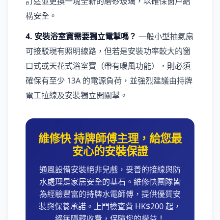
訂造並更換一塊全新的磨砂玻璃，以確保窗戶結
構安全。
4. 安裝浴室寶需要獨立電掣嗎？
一般小型抽氣扇
可接駁現有照明線路，但若是安裝功率較大的窗
口式或天花式浴室寶（帶有暖風功能），則必須
確保有至少 13A 的電源負荷，並強烈建議由持牌
電工拉線及安裝獨立開關掣。
維修快 持牌師傅主理，給您最
安心的安裝保證
通風設備安裝絕非兒戲，妥善的接線與防
水處理是家居安全的基石。維修快團隊皆
為經驗豐富的持牌水電師傅，提供優質安
裝與保養承諾。上門檢查費 HK$200 起，
絕無隱藏收費，保障您的權益！