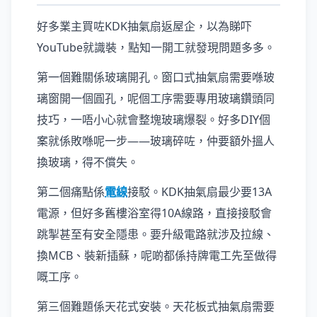
好多業主買咗KDK抽氣扇返屋企，以為睇吓
YouTube就識裝，點知一開工就發現問題多多。
第一個難關係玻璃開孔。窗口式抽氣扇需要喺玻
璃窗開一個圓孔，呢個工序需要專用玻璃鑽頭同
技巧，一唔小心就會整塊玻璃爆裂。好多DIY個
案就係敗喺呢一步——玻璃碎咗，仲要額外搵人
換玻璃，得不償失。
第二個痛點係
電線
接駁。KDK抽氣扇最少要13A
電源，但好多舊樓浴室得10A線路，直接接駁會
跳掣甚至有安全隱患。要升級電路就涉及拉線、
換MCB、裝新插蘇，呢啲都係持牌電工先至做得
嘅工序。
第三個難題係天花式安裝。天花板式抽氣扇需要