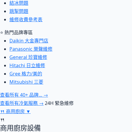
結冰問題
跳掣問題
維修收費參考表
⭐ 熱門品牌專區
Daikin 大金專門店
Panasonic 樂聲維修
General 珍寶維修
Hitachi 日立維修
Gree 格力/美的
Mitsubishi 三菱
查看所有 40+ 品牌... →
查看所有冷氣服務 →
24H 緊急維修
🍴
商用廚房
▼
🍴
商用廚房設備