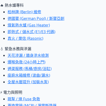
🔥 熱水爐專科
柏林牌 (Berlin) 維修
德國寶 (German Pool) / 斯寶亞創
煤氣熱水爐 (Gas Heater)
即熱式 / 儲水式 (E1/E3 代碼)
真火 / 樂信 (Rasonic)
💧 緊急水務與滲漏
天花滲漏 / 牆身滲水檢測
爆喉急救 (24小時上門)
通渠服務 (馬桶/廚房/浴缸)
座廁水箱維修 (波曲/漏水)
全屋水壓提升 (加裝水泵)
⚡ 電力與照明
跳掣 / 燒 Fuse 急救
更換電箱 (MCB) / 漏電斷路器