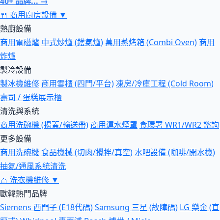
40+ 品牌... →
🍴
商用廚房設備
▼
熱廚設備
商用電磁爐
中式炒爐 (鑊氣爐)
萬用蒸烤箱 (Combi Oven)
商用
炸爐
製冷設備
製冰機維修
商用雪櫃 (四門/平台)
凍房/冷庫工程 (Cold Room)
壽司 / 蛋糕展示櫃
清洗與系統
商用洗碗機 (揭蓋/輸送帶)
商用運水煙罩
食環署 WR1/WR2 諮詢
更多設備
商用洗碗機
食品機械 (切肉/攪拌/真空)
水吧設備 (咖啡/開水機)
抽氣/通風系統清洗
🧺
洗衣機維修
▼
歐韓熱門品牌
Siemens 西門子 (E18代碼)
Samsung 三星 (故障碼)
LG 樂金 (直