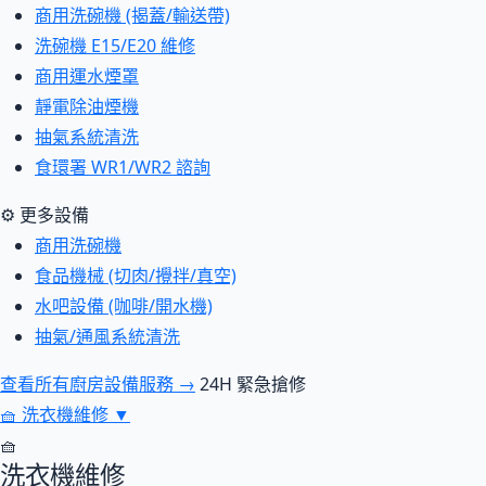
商用洗碗機 (揭蓋/輸送帶)
洗碗機 E15/E20 維修
商用運水煙罩
靜電除油煙機
抽氣系統清洗
食環署 WR1/WR2 諮詢
⚙ 更多設備
商用洗碗機
食品機械 (切肉/攪拌/真空)
水吧設備 (咖啡/開水機)
抽氣/通風系統清洗
查看所有廚房設備服務 →
24H 緊急搶修
🧺
洗衣機維修
▼
🧺
洗衣機維修