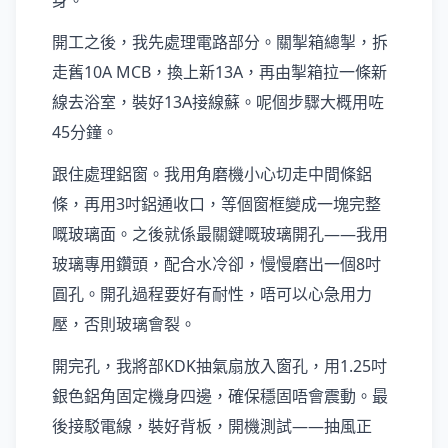
身。
開工之後，我先處理電路部分。關掣箱總掣，拆
走舊10A MCB，換上新13A，再由掣箱拉一條新
線去浴室，裝好13A接線蘇。呢個步驟大概用咗
45分鐘。
跟住處理鋁窗。我用角磨機小心切走中間條鋁
條，再用3吋鋁通收口，等個窗框變成一塊完整
嘅玻璃面。之後就係最關鍵嘅玻璃開孔——我用
玻璃專用鑽頭，配合水冷卻，慢慢磨出一個8吋
圓孔。開孔過程要好有耐性，唔可以心急用力
壓，否則玻璃會裂。
開完孔，我將部KDK抽氣扇放入窗孔，用1.25吋
銀色鋁角固定機身四邊，確保穩固唔會震動。最
後接駁電線，裝好背板，開機測試——抽風正