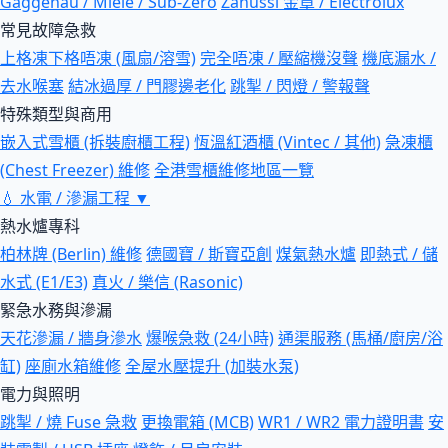
Gaggenau / Miele / Sub-Zero
Zanussi 金章 / Electrolux
常見故障急救
上格凍下格唔凍 (風扇/溶雪)
完全唔凍 / 壓縮機沒聲
機底漏水 /
去水喉塞
結冰過厚 / 門膠邊老化
跳掣 / 閃燈 / 警報聲
特殊類型與商用
嵌入式雪櫃 (拆裝廚櫃工程)
恆溫紅酒櫃 (Vintec / 其他)
急凍櫃
(Chest Freezer) 維修
全港雪櫃維修地區一覽
💧
水電 / 滲漏工程
▼
熱水爐專科
柏林牌 (Berlin) 維修
德國寶 / 斯寶亞創
煤氣熱水爐
即熱式 / 儲
水式 (E1/E3)
真火 / 樂信 (Rasonic)
緊急水務與滲漏
天花滲漏 / 牆身滲水
爆喉急救 (24小時)
通渠服務 (馬桶/廚房/浴
缸)
座廁水箱維修
全屋水壓提升 (加裝水泵)
電力與照明
跳掣 / 燒 Fuse 急救
更換電箱 (MCB)
WR1 / WR2 電力證明書
安