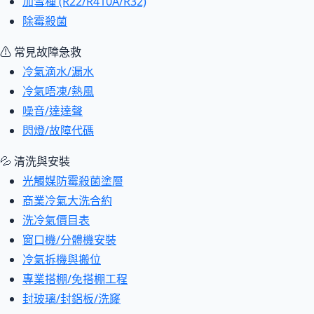
加雪種 (R22/R410A/R32)
除霉殺菌
⚠ 常見故障急救
冷氣滴水/漏水
冷氣唔凍/熱風
噪音/達達聲
閃燈/故障代碼
💦 清洗與安裝
光觸媒防霉殺菌塗層
商業冷氣大洗合約
洗冷氣價目表
窗口機/分體機安裝
冷氣拆機與搬位
專業搭棚/免搭棚工程
封玻璃/封鋁板/洗窿