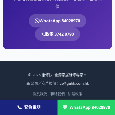
價
WhatsApp 84028970
致電 3742 8790
© 2026 維修快. 全港家居維修專家。
💼 公司／商戶報價：
cs@gahk.com.hk
關於我們
·
聯絡我們
·
私隱政策
📞
💬
緊急電話
WhatsApp 84028970
觀看 400+ 部家電維修解說與保養教學