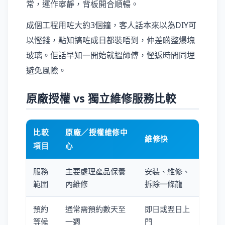
常，運作寧靜，背板開合順暢。
成個工程用咗大約3個鐘，客人話本來以為DIY可
以慳錢，點知搞咗成日都裝唔到，仲差啲整爆塊
玻璃。佢話早知一開始就搵師傅，慳返時間同埋
避免風險。
原廠授權 vs 獨立維修服務比較
比較
原廠／授權維修中
維修快
項目
心
服務
主要處理產品保養
安裝、維修、
範圍
內維修
拆除一條龍
預約
通常需預約數天至
即日或翌日上
等候
一週
門