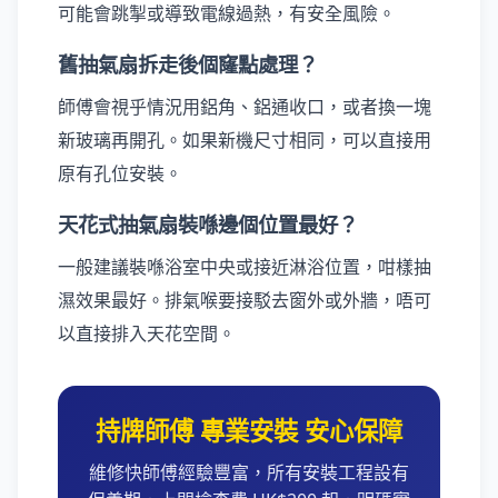
可能會跳掣或導致電線過熱，有安全風險。
舊抽氣扇拆走後個窿點處理？
師傅會視乎情況用鋁角、鋁通收口，或者換一塊
新玻璃再開孔。如果新機尺寸相同，可以直接用
原有孔位安裝。
天花式抽氣扇裝喺邊個位置最好？
一般建議裝喺浴室中央或接近淋浴位置，咁樣抽
濕效果最好。排氣喉要接駁去窗外或外牆，唔可
以直接排入天花空間。
持牌師傅 專業安裝 安心保障
維修快師傅經驗豐富，所有安裝工程設有