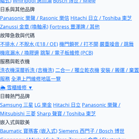
驅式)
Whirlpool 惠而浦
Bosch 博世 / Miele
日系與其他品牌
Panasonic 樂聲 / Rasonic 樂信
Hitachi 日立 / Toshiba 東芝
Zanussi 金章 (換軸承)
Fortress 豐澤牌 / 其他
故障急救與代碼
不排水 / 不脫水 (E18 / OE)
機門鎖死 / 打不開
嚴重噪音 / 跳舞
機底漏水 / 換膠邊
跳掣 / 電子板維修 (PCB)
服務與乾衣機
洗衣機深層拆洗 (吉機洗)
二合一 / 獨立乾衣機
安裝 / 搬運 / 棄置
服務
全港上門維修地區一覽
🌦
雪櫃維修
▼
日韓熱門品牌
Samsung 三星
LG 樂金
Hitachi 日立
Panasonic 樂聲 /
Mitsubishi 三菱
Sharp 聲寶 / Toshiba 東芝
嵌入式與歐美
Baumatic 寶瑪客 (嵌入式)
Siemens 西門子 / Bosch 博世