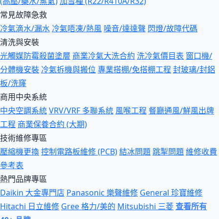
(高壓/藥水/蒸氣)
加雪種 (R22/R410A/R32)
常見故障急救
冷氣滴水/漏水
冷氣唔凍/熱風
噪音/達達聲
閃燈/故障代碼
清洗與安裝
光觸媒防霉殺菌塗層
商業冷氣大洗合約
洗冷氣價目表
窗口機/
分體機安裝
冷氣拆機與搬位
專業搭棚/免搭棚工程
封玻璃/封鋁
板/洗窿
商用中央系統
中央空調系統
VRV/VRF 多聯系統
風喉工程
餐廳通風/鮮風出牌
工程
商業保養合約 (大期)
技術維修專區
壓縮機更換
控制電路板維修 (PCB)
結冰問題
跳掣問題
維修收費
參考表
熱門品牌專區
Daikin 大金專門店
Panasonic 樂聲維修
General 珍寶維修
Hitachi 日立維修
Gree 格力/美的
Mitsubishi 三菱
查看所有