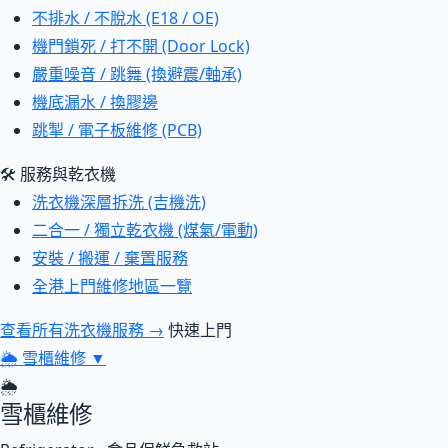
不排水 / 不脫水 (E18 / OE)
機門鎖死 / 打不開 (Door Lock)
嚴重噪音 / 跳舞 (換避震/軸承)
機底漏水 / 換膠邊
跳掣 / 電子板維修 (PCB)
🛠 服務與乾衣機
洗衣機深層拆洗 (吉機洗)
二合一 / 獨立乾衣機 (煤氣/電動)
安裝 / 搬運 / 棄置服務
全港上門維修地區一覽
查看所有洗衣機服務 →
快速上門
🌦
雪櫃維修
▼
🌦
雪櫃維修