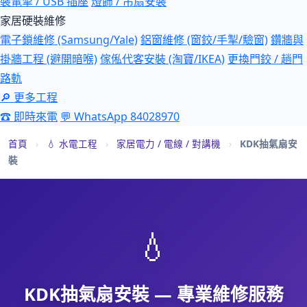
裝電掣 / USB 插座
燈飾 / 吊扇安裝
家居硬裝維修
電子鎖維修 (Samsung/Yale)
鋁窗維修 (窗鉸/手掣/驗窗)
鑽牆與
掛牆工程 (避開暗喉)
傢俬代客安裝 (淘寶/IKEA)
更換門鉸 / 趟門
路軌
🔎 更多工程
☎ 即時來電
💬 WhatsApp 84028970
首頁
›
💧 水電工程
›
家居電力 / 電線 / 對講機
›
KDK抽氣扇安
裝
💧
KDK抽氣扇安裝 — 專業維修服務