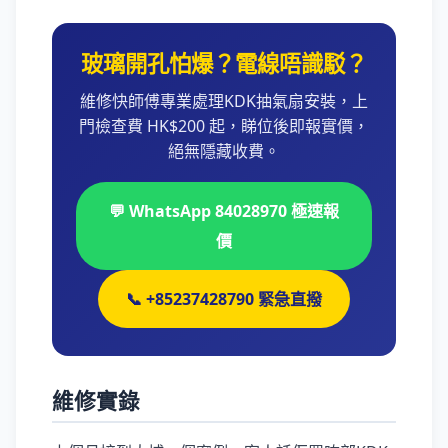
玻璃開孔怕爆？電線唔識駁？
維修快師傅專業處理KDK抽氣扇安裝，上
門檢查費 HK$200 起，睇位後即報實價，
絕無隱藏收費。
💬 WhatsApp 84028970 極速報
價
📞 +85237428790 緊急直撥
維修實錄