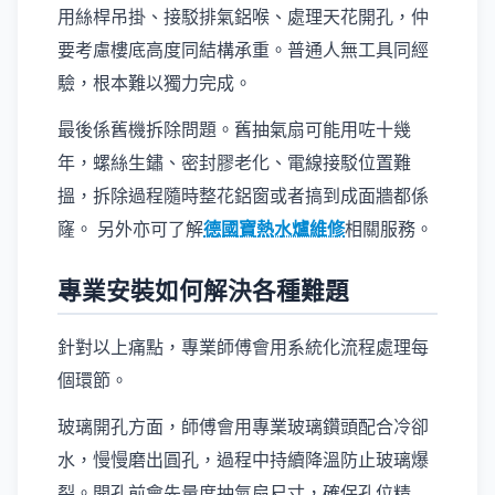
用絲桿吊掛、接駁排氣鋁喉、處理天花開孔，仲
要考慮樓底高度同結構承重。普通人無工具同經
驗，根本難以獨力完成。
最後係舊機拆除問題。舊抽氣扇可能用咗十幾
年，螺絲生鏽、密封膠老化、電線接駁位置難
搵，拆除過程隨時整花鋁窗或者搞到成面牆都係
窿。 另外亦可了解
德國寶熱水爐維修
相關服務。
專業安裝如何解決各種難題
針對以上痛點，專業師傅會用系統化流程處理每
個環節。
玻璃開孔方面，師傅會用專業玻璃鑽頭配合冷卻
水，慢慢磨出圓孔，過程中持續降溫防止玻璃爆
裂。開孔前會先量度抽氣扇尺寸，確保孔位精