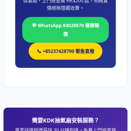
保養期，上門檢查費 HK$200 起，明碼實
價絕無隱藏收費。
💬 WhatsApp 84028970 極速報
價
📞 +85237428790 緊急直撥
需要KDK抽氣扇安裝服務？
專業持牌師傅最快 30 分鐘到達，免費上門檢查報