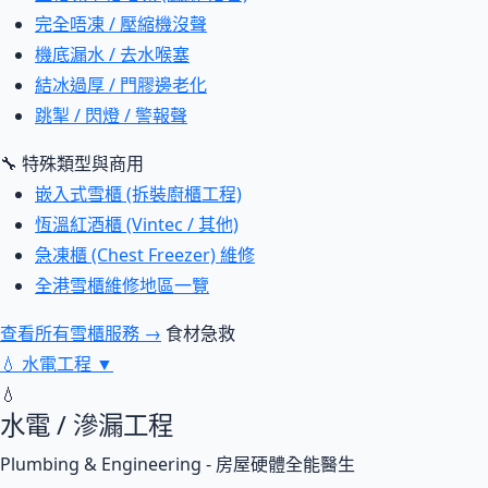
完全唔凍 / 壓縮機沒聲
機底漏水 / 去水喉塞
結冰過厚 / 門膠邊老化
跳掣 / 閃燈 / 警報聲
🔧 特殊類型與商用
嵌入式雪櫃 (拆裝廚櫃工程)
恆溫紅酒櫃 (Vintec / 其他)
急凍櫃 (Chest Freezer) 維修
全港雪櫃維修地區一覽
查看所有雪櫃服務 →
食材急救
💧
水電工程
▼
💧
水電 / 滲漏工程
Plumbing & Engineering - 房屋硬體全能醫生