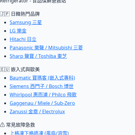
Refrigerator - 食品保鮮急救站
🇯🇵 日韓熱門品牌
Samsung 三星
LG 樂金
Hitachi 日立
Panasonic 樂聲 / Mitsubishi 三菱
Sharp 聲寶 / Toshiba 東芝
🇪🇺 嵌入式與歐美
Baumatic 寶瑪客 (嵌入式專科)
Siemens 西門子 / Bosch 博世
Whirlpool 惠而浦 / Philco 飛歌
Gaggenau / Miele / Sub-Zero
Zanussi 金章 / Electrolux
⚠ 常見故障急救
上格凍下格唔凍 (風扇/溶雪)