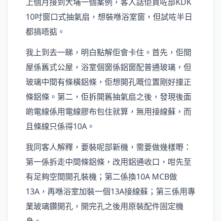
上個月接到大埔一個案例，客人話佢買咗部KDK
10吋窗口式抽氣扇，想裝喺浴室窗，但試咗半日
都搞唔掂。
我上到去一睇，明白點解佢會卡住。首先，佢間
屋係舊式公屋，浴室個窗係鋁窗配普通玻璃，但
玻璃中間有條橫鋁條，佢想開孔嘅位置剛好撞正
條鋁條。第二，佢拆開舊抽氣扇之後，發現後面
啲電線係用電線膠布包住就算，無用接線蘇，而
且條線只係得10A。
我同客人解釋，要裝呢部新機，需要做幾樣嘢：
第一係拆走中間條鋁條，改用鋁通收口，咁先至
有足夠空間開孔裝機；第二係換10A MCB做
13A，再喺浴室加裝一個13A接線蘇；第三係用專
業玻璃鑽開孔，開完孔之後用原裝配件固定機