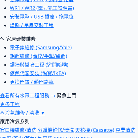
WR1 / WR2 (電力完工證明書)
安裝電掣 / USB 插座 / 拖電位
燈飾 / 吊扇安裝工程
🔨 家居硬裝維修
電子鎖維修 (Samsung/Yale)
鋁窗維修 (窗鉸/手掣/驗窗)
鑽牆與掛牆工程 (避開暗喉)
傢俬代客安裝 (淘寶/IKEA)
更換門鉸 / 趟門路軌
查看所有水電工程服務 →
緊急上門
更多工程
❄
冷氣維修 / 清洗
▼
家用冷氣系列
窗口機維修/清洗
分體機維修/清洗
天花機 (Cassette)
專業清洗