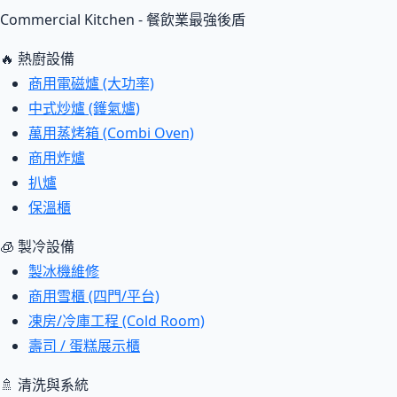
Commercial Kitchen - 餐飲業最強後盾
🔥 熱廚設備
商用電磁爐 (大功率)
中式炒爐 (鑊氣爐)
萬用蒸烤箱 (Combi Oven)
商用炸爐
扒爐
保溫櫃
🧊 製冷設備
製冰機維修
商用雪櫃 (四門/平台)
凍房/冷庫工程 (Cold Room)
壽司 / 蛋糕展示櫃
🚿 清洗與系統