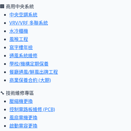
🏢 商用中央系統
中央空調系統
VRV/VRF 多聯系統
水冷櫃機
風喉工程
寫字樓年檢
通風系統維修
學校/機構定期保養
餐廳通風/鮮風出牌工程
商業保養合約 (大期)
🔧 技術維修專區
壓縮機更換
控制電路板維修 (PCB)
風扇電機更換
啟動電容更換