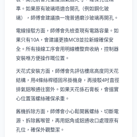
準。如果原有玻璃唔適合開孔（例如鋼化玻
璃），師傅會建議換一塊普通磨沙玻璃再開孔。
電線接駁方面，師傅會先檢查現有電路容量。如
果只有10A，會建議更換MCB並拉新線確保安
全。所有接線工序會用明線槽整齊收納，控制器
安裝喺方便操作嘅位置。
天花式安裝方面，師傅會先評估樓底高度同天花
結構，用4條絲桿穩固吊掛機身，再接駁4吋直徑
排氣鋁喉通往窗外。如果天花係石膏板，會搵實
心位置落螺絲確保承重。
舊機拆除方面，師傅會小心鬆開舊螺絲、切斷電
源、拆除舊喉管，再用鋁角或鋁通收口處理原有
孔位，確保外觀整潔。