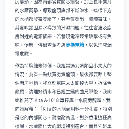
房龍頭，因為內部劣質閥芯爆裂，加上長年累月
的水壓衝擊，導致龍頭底部不斷滲水，連帶下方
的木櫃都發霉發脹了，甚至散發出一陣陣霉味。
其實呢類因漏水導致的潮濕問題，往往會波及廚
房附近的電源插座，若發現電箱經常跳掣或有焦
味，便應一併檢查並考慮
更換電箱
，以免造成漏
電危險。
作為持牌維修師傅，我經常遇到這類因小失大的
情況。為省一點錢買劣質龍頭，最後卻要賠上整
個廚房地櫃。我立刻幫陳太太關掉大掣，拆除舊
龍頭。清理好積水和已經生鏽的曲尺掣後，我向
她推薦了 Kita A-1018 單控底上水廚房龍頭。我
向她解釋：「Kita 的水龍頭用料十分扎實，特別
是它的內部閥芯，耐磨耐高溫，對於香港這種高
樓層、水壓變化大的環境特別適合。而且它是單