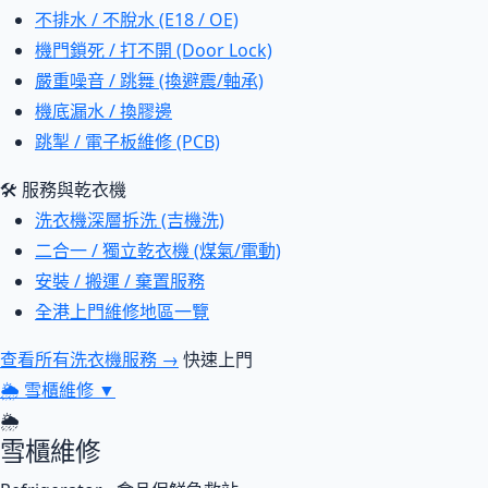
不排水 / 不脫水 (E18 / OE)
機門鎖死 / 打不開 (Door Lock)
嚴重噪音 / 跳舞 (換避震/軸承)
機底漏水 / 換膠邊
跳掣 / 電子板維修 (PCB)
🛠 服務與乾衣機
洗衣機深層拆洗 (吉機洗)
二合一 / 獨立乾衣機 (煤氣/電動)
安裝 / 搬運 / 棄置服務
全港上門維修地區一覽
查看所有洗衣機服務 →
快速上門
🌦
雪櫃維修
▼
🌦
雪櫃維修