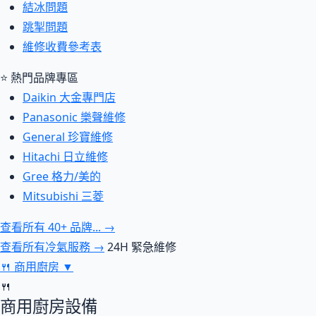
結冰問題
跳掣問題
維修收費參考表
⭐ 熱門品牌專區
Daikin 大金專門店
Panasonic 樂聲維修
General 珍寶維修
Hitachi 日立維修
Gree 格力/美的
Mitsubishi 三菱
查看所有 40+ 品牌... →
查看所有冷氣服務 →
24H 緊急維修
🍴
商用廚房
▼
🍴
商用廚房設備