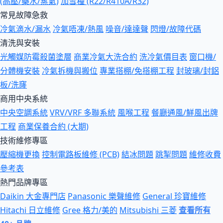
(高壓/藥水/蒸氣)
加雪種 (R22/R410A/R32)
常見故障急救
冷氣滴水/漏水
冷氣唔凍/熱風
噪音/達達聲
閃燈/故障代碼
清洗與安裝
光觸媒防霉殺菌塗層
商業冷氣大洗合約
洗冷氣價目表
窗口機/
分體機安裝
冷氣拆機與搬位
專業搭棚/免搭棚工程
封玻璃/封鋁
板/洗窿
商用中央系統
中央空調系統
VRV/VRF 多聯系統
風喉工程
餐廳通風/鮮風出牌
工程
商業保養合約 (大期)
技術維修專區
壓縮機更換
控制電路板維修 (PCB)
結冰問題
跳掣問題
維修收費
參考表
熱門品牌專區
Daikin 大金專門店
Panasonic 樂聲維修
General 珍寶維修
Hitachi 日立維修
Gree 格力/美的
Mitsubishi 三菱
查看所有