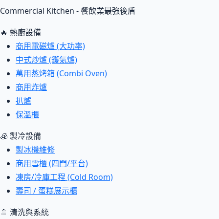
Commercial Kitchen - 餐飲業最強後盾
🔥 熱廚設備
商用電磁爐 (大功率)
中式炒爐 (鑊氣爐)
萬用蒸烤箱 (Combi Oven)
商用炸爐
扒爐
保溫櫃
🧊 製冷設備
製冰機維修
商用雪櫃 (四門/平台)
凍房/冷庫工程 (Cold Room)
壽司 / 蛋糕展示櫃
🚿 清洗與系統