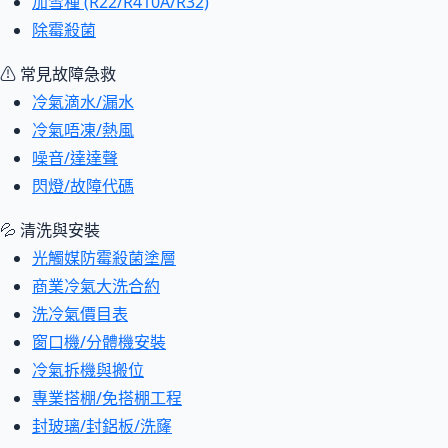
加雪種 (R22/R410A/R32)
除霉殺菌
⚠ 常見故障急救
冷氣滴水/漏水
冷氣唔凍/熱風
噪音/達達聲
閃燈/故障代碼
💦 清洗與安裝
光觸媒防霉殺菌塗層
商業冷氣大洗合約
洗冷氣價目表
窗口機/分體機安裝
冷氣拆機與搬位
專業搭棚/免搭棚工程
封玻璃/封鋁板/洗窿