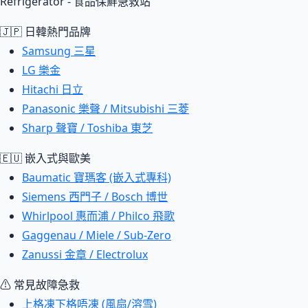
Refrigerator - 食品保鮮急救站
🇯🇵 日韓熱門品牌
Samsung 三星
LG 樂金
Hitachi 日立
Panasonic 樂聲 / Mitsubishi 三菱
Sharp 聲寶 / Toshiba 東芝
🇪🇺 嵌入式與歐美
Baumatic 寶瑪客 (嵌入式專科)
Siemens 西門子 / Bosch 博世
Whirlpool 惠而浦 / Philco 飛歌
Gaggenau / Miele / Sub-Zero
Zanussi 金章 / Electrolux
⚠ 常見故障急救
上格凍下格唔凍 (風扇/溶雪)