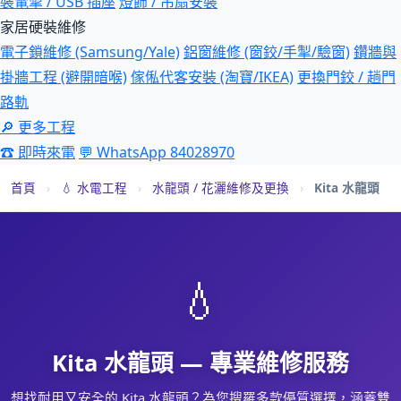
裝電掣 / USB 插座
燈飾 / 吊扇安裝
家居硬裝維修
電子鎖維修 (Samsung/Yale)
鋁窗維修 (窗鉸/手掣/驗窗)
鑽牆與
掛牆工程 (避開暗喉)
傢俬代客安裝 (淘寶/IKEA)
更換門鉸 / 趟門
路軌
🔎 更多工程
☎ 即時來電
💬 WhatsApp 84028970
首頁
›
💧 水電工程
›
水龍頭 / 花灑維修及更換
›
Kita 水龍頭
💧
Kita 水龍頭 — 專業維修服務
想找耐用又安全的 Kita 水龍頭？為您搜羅多款優質選擇，涵蓋雙