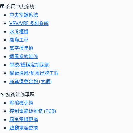
🏢 商用中央系統
中央空調系統
VRV/VRF 多聯系統
水冷櫃機
風喉工程
寫字樓年檢
通風系統維修
學校/機構定期保養
餐廳通風/鮮風出牌工程
商業保養合約 (大期)
🔧 技術維修專區
壓縮機更換
控制電路板維修 (PCB)
風扇電機更換
啟動電容更換