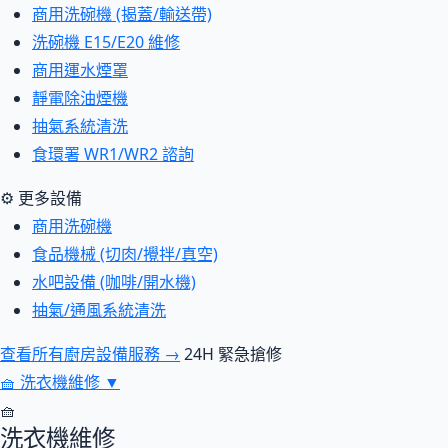
商用洗碗機 (揭蓋/輸送帶)
洗碗機 E15/E20 維修
商用運水煙罩
靜電除油煙機
抽氣系統清洗
食環署 WR1/WR2 諮詢
⚙ 更多設備
商用洗碗機
食品機械 (切肉/攪拌/真空)
水吧設備 (咖啡/開水機)
抽氣/通風系統清洗
查看所有廚房設備服務 →
24H 緊急搶修
🧺
洗衣機維修
▼
🧺
洗衣機維修