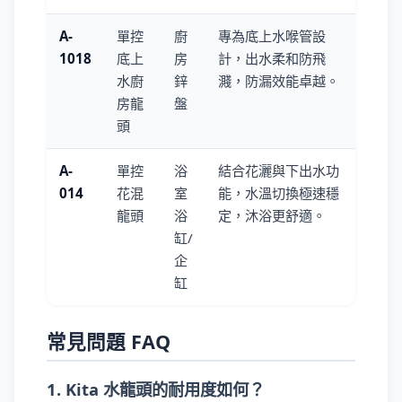
A-
單控
廚
專為底上水喉管設
1018
底上
房
計，出水柔和防飛
水廚
鋅
濺，防漏效能卓越。
房龍
盤
頭
A-
單控
浴
結合花灑與下出水功
014
花混
室
能，水溫切換極速穩
龍頭
浴
定，沐浴更舒適。
缸/
企
缸
常見問題 FAQ
1. Kita 水龍頭的耐用度如何？