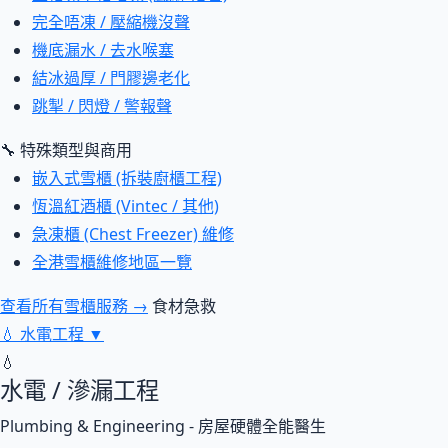
完全唔凍 / 壓縮機沒聲
機底漏水 / 去水喉塞
結冰過厚 / 門膠邊老化
跳掣 / 閃燈 / 警報聲
🔧 特殊類型與商用
嵌入式雪櫃 (拆裝廚櫃工程)
恆溫紅酒櫃 (Vintec / 其他)
急凍櫃 (Chest Freezer) 維修
全港雪櫃維修地區一覽
查看所有雪櫃服務 →
食材急救
💧
水電工程
▼
💧
水電 / 滲漏工程
Plumbing & Engineering - 房屋硬體全能醫生