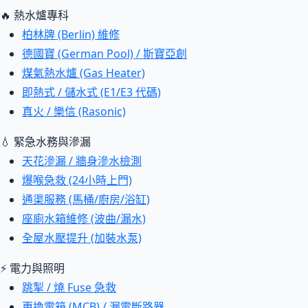
🔥 熱水爐專科
柏林牌 (Berlin) 維修
德國寶 (German Pool) / 斯寶亞創
煤氣熱水爐 (Gas Heater)
即熱式 / 儲水式 (E1/E3 代碼)
真火 / 樂信 (Rasonic)
💧 緊急水務與滲漏
天花滲漏 / 牆身滲水檢測
爆喉急救 (24小時上門)
通渠服務 (馬桶/廚房/浴缸)
座廁水箱維修 (波曲/漏水)
全屋水壓提升 (加裝水泵)
⚡ 電力與照明
跳掣 / 燒 Fuse 急救
更換電箱 (MCB) / 漏電斷路器