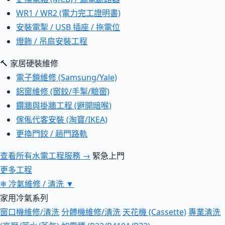
WR1 / WR2 (電力完工證明書)
安裝電掣 / USB 插座 / 拖電位
燈飾 / 吊扇安裝工程
🔨 家居硬裝維修
電子鎖維修 (Samsung/Yale)
鋁窗維修 (窗鉸/手掣/驗窗)
鑽牆與掛牆工程 (避開暗喉)
傢俬代客安裝 (淘寶/IKEA)
更換門鉸 / 趟門路軌
查看所有水電工程服務 →
緊急上門
更多工程
❄
冷氣維修 / 清洗
▼
家用冷氣系列
窗口機維修/清洗
分體機維修/清洗
天花機 (Cassette)
專業清洗