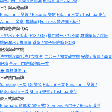
驅式)
Whirlpool 惠而浦
Bosch 博世 / Miele
日系與其他品牌
Panasonic 樂聲 / Rasonic 樂信
Hitachi 日立 / Toshiba 東芝
Zanussi 金章 (換軸承)
Fortress 豐澤牌 / 其他
故障急救與代碼
不排水 / 不脫水 (E18 / OE)
機門鎖死 / 打不開
嚴重噪音 / 跳舞
機底漏水 / 換膠邊
跳掣 / 電子板維修 (PCB)
服務與乾衣機
洗衣機深層拆洗 (吉機洗)
二合一 / 獨立乾衣機
安裝 / 搬運 / 棄置
服務
全港上門維修地區一覽
🌦
雪櫃維修
▼
日韓熱門品牌
Samsung 三星
LG 樂金
Hitachi 日立
Panasonic 樂聲 /
Mitsubishi 三菱
Sharp 聲寶 / Toshiba 東芝
嵌入式與歐美
Baumatic 寶瑪客 (嵌入式)
Siemens 西門子 / Bosch 博世