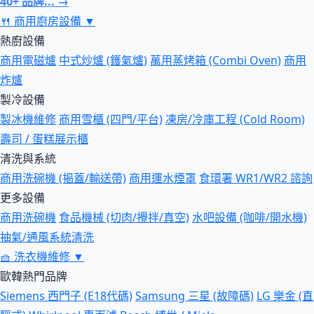
40+ 品牌... →
🍴
商用廚房設備
▼
熱廚設備
商用電磁爐
中式炒爐 (鑊氣爐)
萬用蒸烤箱 (Combi Oven)
商用
炸爐
製冷設備
製冰機維修
商用雪櫃 (四門/平台)
凍房/冷庫工程 (Cold Room)
壽司 / 蛋糕展示櫃
清洗與系統
商用洗碗機 (揭蓋/輸送帶)
商用運水煙罩
食環署 WR1/WR2 諮詢
更多設備
商用洗碗機
食品機械 (切肉/攪拌/真空)
水吧設備 (咖啡/開水機)
抽氣/通風系統清洗
🧺
洗衣機維修
▼
歐韓熱門品牌
Siemens 西門子 (E18代碼)
Samsung 三星 (故障碼)
LG 樂金 (直