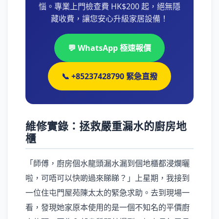
惱。專業上門檢查費 HK$200 起，絕無隱
藏收費，讓您安心升級家居設備！
💬 WhatsApp 極速報價
📞 +85237428790 緊急直撥
維修實錄：拯救嚴重漏水的廚房地
櫃
「師傅，廚房個水龍頭漏水漏到個地櫃都浸爛曬
啦，可唔可以快啲過來睇睇？」上星期，我接到
一位住屯門屋苑陳太太的緊急求助。去到現場一
看，發現她家原本使用的是一個不知名的平價廚