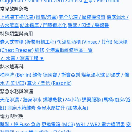
Gaggenau / Miele / Sub-Zero
Zanussi 金章 / Electrolux
常見故障急救
上格凍下格唔凍 (風扇/溶雪)
完全唔凍 / 壓縮機沒聲
機底漏水 /
去水喉塞
結冰過厚 / 門膠邊老化
跳掣 / 閃燈 / 警報聲
特殊類型與商用
嵌入式雪櫃 (拆裝廚櫃工程)
恆溫紅酒櫃 (Vintec / 其他)
急凍櫃
(Chest Freezer) 維修
全港雪櫃維修地區一覽
💧
水電 / 滲漏工程
▼
熱水爐專科
柏林牌 (Berlin) 維修
德國寶 / 斯寶亞創
煤氣熱水爐
即熱式 / 儲
水式 (E1/E3)
真火 / 樂信 (Rasonic)
緊急水務與滲漏
天花滲漏 / 牆身滲水
爆喉急救 (24小時)
通渠服務 (馬桶/廚房/浴
缸)
座廁水箱維修
全屋水壓提升 (加裝水泵)
電力與照明
跳掣 / 燒 Fuse 急救
更換電箱 (MCB)
WR1 / WR2 電力證明書
安