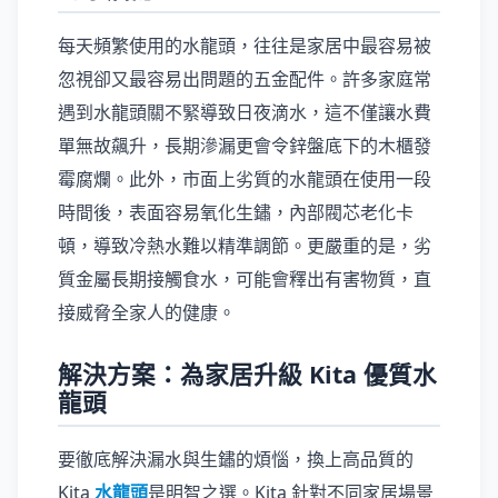
每天頻繁使用的水龍頭，往往是家居中最容易被
忽視卻又最容易出問題的五金配件。許多家庭常
遇到水龍頭關不緊導致日夜滴水，這不僅讓水費
單無故飆升，長期滲漏更會令鋅盤底下的木櫃發
霉腐爛。此外，市面上劣質的水龍頭在使用一段
時間後，表面容易氧化生鏽，內部閥芯老化卡
頓，導致冷熱水難以精準調節。更嚴重的是，劣
質金屬長期接觸食水，可能會釋出有害物質，直
接威脅全家人的健康。
解決方案：為家居升級 Kita 優質水
龍頭
要徹底解決漏水與生鏽的煩惱，換上高品質的
Kita
水龍頭
是明智之選。Kita 針對不同家居場景