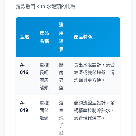
幾款熱門 Kita 水龍頭的比較：
適
產品
用
型號
產品特色
名稱
場
景
A-
單控
廚
長出水咀設計，適合
016
長咀
房
較深或雙盆鋅盤，清
廚房
鋅
洗鍋具更方便。
龍頭
盤
A-
單控
浴
簡約流線型設計，單
019
面盆
室
柄精準控制冷熱水，
龍頭
洗
適合現代浴室。
手
盆